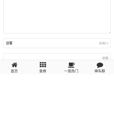
名称(*)
邮箱
首页
查券
一周热门
神车群
游客
回复需填写必要信息
粤ICP备2023110056号
提醒：数据源于网络，未经验证，请自行甄别，谨防受骗！ 如有侵权、不良信
息请第一时间联系我们删除！1481663575@qq.com
网站地图