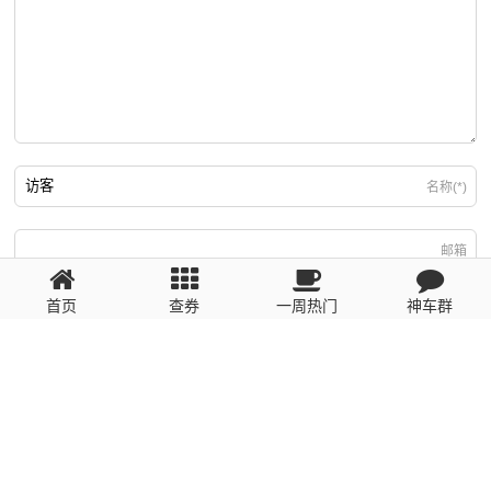
名称(*)
邮箱
首页
查券
一周热门
神车群
游客
回复需填写必要信息
粤ICP备2023110056号
提醒：数据源于网络，未经验证，请自行甄别，谨防受骗！ 如有侵权、不良信
息请第一时间联系我们删除！1481663575@qq.com
网站地图