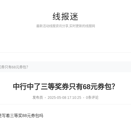
线报迷
最新活动线报资讯分享,实时更新的线报网
券只有68元券包？
中行中了三等奖券只有68元券包？
发布员
2025-05-08 17:10:25
0条评论
是写着三等奖88元券包吗