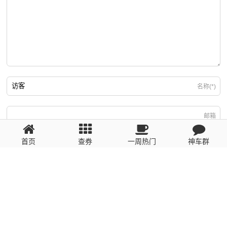
名称(*)
邮箱
首页
查券
一周热门
神车群
游客
回复需填写必要信息
粤ICP备2023110056号
提醒：数据源于网络，未经验证，请自行甄别，谨防受骗！ 如有侵权、不良信
息请第一时间联系我们删除！1481663575@qq.com
网站地图