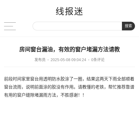
线报迷
搜索
房间窗台漏油，有效的窗户堵漏方法请教
发布员
2025-05-08 09:04:24
0条评论
前段时间家里窗台用透明防水胶涂了一圈，结果这两天下雨全部顺着
窗台流雨，说明前面涂的胶没有作用。请教懂的老铁，帮忙推荐靠谱
有用的窗户缝隙堵漏雨方法，不胜感谢！！