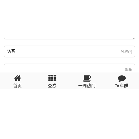
名称(*)
邮箱
首页
查券
一周热门
神车群
游客
回复需填写必要信息
粤ICP备2023110056号
提醒：数据源于网络，未经验证，请自行甄别，谨防受骗！ 如有侵权、不良信
息请第一时间联系我们删除！1481663575@qq.com
网站地图