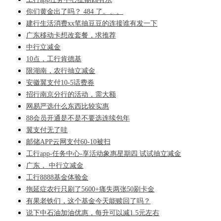
你们黄金出了吗？ 484 了。、、
建行生活消费xx笔抽豆豆的连接谁有发一下
广东移动卡想改套餐，求推荐
中行立减金
10点，工行肯德基
限湖南，农行抽立减金
安徽翼支付10-5话费券
招行南京分行的活动，需大额
网易严选什么东西比较实惠
88会员开通是不是不要选连续包年
翼支付无了哇
邮储APP云网支付60-10被扫
工行app-任务中心-享活动象惠星期四 试试抽立减金
广东， 中行立减金
工行8888基金体验金
拖延症农行只刷了5600+痛失两张50刷卡金
有果老铁们，这个基金今天能赎回了吗？
说下中石油加油优惠，每升可以减1.5元左右