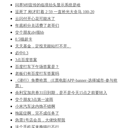
问界M9宣传的临境抬头显示系统是啥
逗死了.刚才盯着 2:59 一直抢光大盒马 100-20
云闪付开心花可能水了
年底积分兑话费了老哥们
交个朋友zbj领hb
0.5猫超卡
天天基金，定投充能站打不开。
必中0.3
3点百度答案
百度打车下午场答案是？
老板们有百度打车答案吗
《潜行》免费抢票 （E票电影APP-banner-选择城市-参与抢
票）
余利宝加息券31日到期，是不是今天15点之前要转入
交个朋友3点第一波雨
小米汽车这内饰不错啊
拖延症啊，完不成任务了
急需1号店会员，大佬快帮我
这个手机买来撸猫行不行