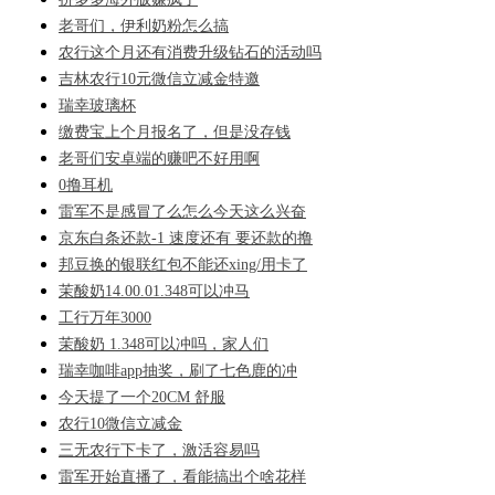
老哥们，伊利奶粉怎么搞
农行这个月还有消费升级钻石的活动吗
吉林农行10元微信立减金特邀
瑞幸玻璃杯
缴费宝上个月报名了，但是没存钱
老哥们安卓端的赚吧不好用啊
0撸耳机
雷军不是感冒了么怎么今天这么兴奋
京东白条还款-1 速度还有 要还款的撸
邦豆换的银联红包不能还xing/用卡了
茉酸奶14.00.01.348可以冲马
工行万年3000
茉酸奶 1.348可以冲吗，家人们
瑞幸咖啡app抽奖，刷了七色鹿的冲
今天提了一个20CM 舒服
农行10微信立减金
三无农行下卡了，激活容易吗
雷军开始直播了，看能搞出个啥花样