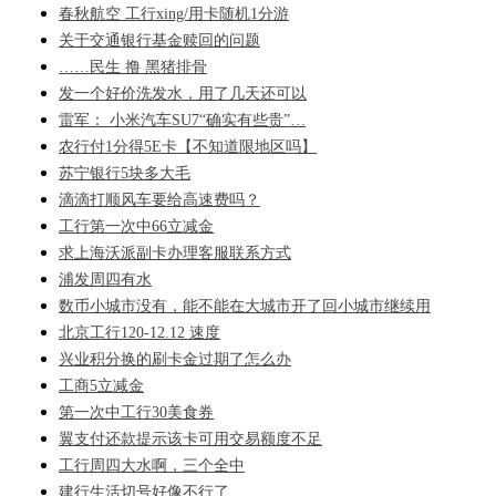
春秋航空 工行xing/用卡随机1分游
关于交通银行基金赎回的问题
……民生 撸 黑猪排骨
发一个好价洗发水，用了几天还可以
雷军： 小米汽车SU7“确实有些贵”…
农行付1分得5E卡【不知道限地区吗】
苏宁银行5块多大毛
滴滴打顺风车要给高速费吗？
工行第一次中66立减金
求上海沃派副卡办理客服联系方式
浦发周四有水
数币小城市没有，能不能在大城市开了回小城市继续用
北京工行120-12.12 速度
兴业积分换的刷卡金过期了怎么办
工商5立减金
第一次中工行30美食券
翼支付还款提示该卡可用交易额度不足
工行周四大水啊，三个全中
建行生活切号好像不行了