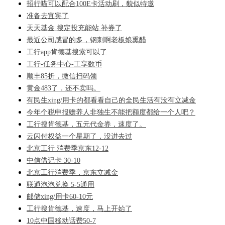
招行喵可以配合100E卡活动刷，貌似特邀
准备去宜宾了
天天基金 搜定投充能站 补券了
最近公司感冒的多，钢刺啊老板娘熏醋
工行app肯德基搜索可以了
工行-任务中心-工享数币
顺丰85折，微信扫码领
黄金483了，还不卖吗。
有民生xing/用卡的都看看自己的全民生活有没有立减金
今年个税申报赡养人非独生不能把额度都给一个人吧？
工行搜肯德基，五元代金券，速度了。
云闪付权益一个星期了，没进去过
北京工行 消费季京东12-12
中信借记卡 30-10
北京工行消费季，京东立减金
联通泡泡兑换 5-5通用
邮储xing/用卡60-10元
工行搜肯德基，速度，马上开始了
10点中国移动话费50-7