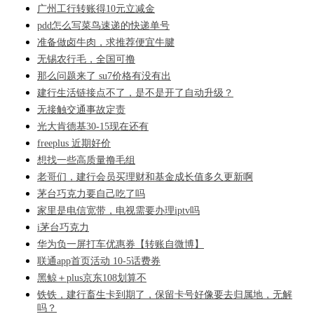
广州工行转账得10元立减金
pdd怎么写菜鸟速递的快递单号
准备做卤牛肉，求推荐便宜牛腱
无锡农行毛，全国可撸
那么问题来了 su7价格有没有出
建行生活链接点不了，是不是开了自动升级？
无接触交通事故定责
光大肯德基30-15现在还有
freeplus 近期好价
想找一些高质量撸毛组
老哥们，建行会员买理财和基金成长值多久更新啊
茅台巧克力要自己吃了吗
家里是电信宽带，电视需要办理iptv吗
i茅台巧克力
华为负一屏打车优惠券【转账自微博】
联通app首页活动 10-5话费券
黑鲸＋plus京东108划算不
铁铁，建行畜生卡到期了，保留卡号好像要去归属地，无解
吗？