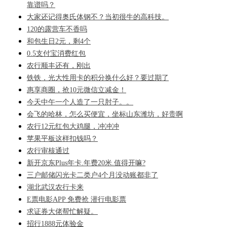
靠谱吗？
大家还记得奥氏体钢不？当初很牛的高科技。
120的露营车不香吗
和包生日2元，剩4个
0.5支付宝消费红包
农行顺丰还有，刚出
铁铁，光大性用卡的积分换什么好？要过期了
惠享商圈，抢10元微信立减金！
今天中午一个人造了一只肘子。。
会飞的哈林，怎么买便宜，坐标山东潍坊，好贵啊
农行12元红包大鸡腿，冲冲冲
苹果平板这样扣钱吗？
农行审核通过
新开京东Plus年卡.年费20米.值得开嘛?
三户邮储闪光卡二类户4个月没动账都非了
湖北武汉农行卡来
E票电影APP 免费抢 潜行电影票
求证券大佬帮忙解疑。
招行1888元体验金