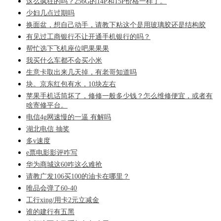
这么疯狂的吗？256G的14P和15P价格一样了。
少妇几点过期吗
换面盆，想自己动手，请教下粘这个是用玻璃胶还是结构胶
有见过工商银行不让开通手机银行的吗？
帮忙选下飞机座位吧果果果
我买什么车都不会买小米
生意卡取出来几天掉，有老哥知道吗
块。京东红包有水，10块左右
苹果手机话筒坏了，修修一般多少钱？怎么维修便宜，或者有
啥寄修平台。
电信4g网速慢的一逼 有解吗
湖北电信 抽奖
多v速度
e票电影影评咋写
华为商城这60咋这么难抢
请教广发106买100的油卡在哪里？
唯品会弹了60-40
工行xing/用卡2元立减金
谁的建行有五黑