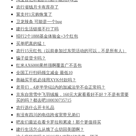
农行省钱月卡有库存了
翼支付1元购恢复了
卫龙辣条 可能是一个bug
建行生活链接不行了吗
招行2个1888基金体验金+3个红包
买单吧真的猛！
农行15元红包（以前参加过东莞活动的可以，不是所有人）
骗子提货卡吗？
红米AX6000果然强啊覆盖广不丢包
全国工行扫码领立减金 最低10
善融买手机必须用XYK付款吗？
老哥们，4岁半学6以内的加减法学不会正常吗？
京东自营雪中飞羽绒服，160元大家看看好不好？不是有需要
买的吗？都去吧100030735715
农行选什么开卡礼品
有没有四川的电信跨省宽带兄弟们
吧友们最近在看卡罗拉和累凌！那个更值得买
建行生活怎么从饿了么切回美团啊？