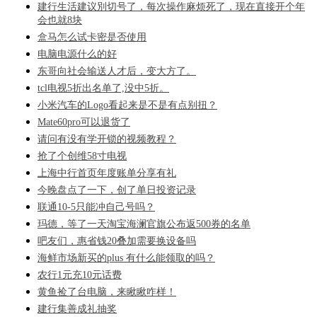
建行生活建议別切号了，每次操作麻烦死了，现在直接开个年
会也就8块
盒马怎么试卡密是否使用
电脑电源什么的好
东哥向社会输送人才后，变大方了。
tcl电视5折出名单了,没中5折。
小米汽车的Logo看起来是不是有点别扭？
Mate60pro可以退货了
请问有没有学开锁的视频教程？
抢了个创维58寸电视
上海中行首页年度账单分享有礼
今晚盘点了一下，创了单日投资记录
联通10-5只能冲自己号吗？
玛德，等了一天淘宝海澜官旗公布返500券的名单
吧友们，惠省钱20叠加需要换设备吗
海鲜市场新买的plus 有什么能领取的吗？
农行1元充10元话费
黄鱼捡了台电脑，来瞅瞅咋样！
建行集善成礼抽奖