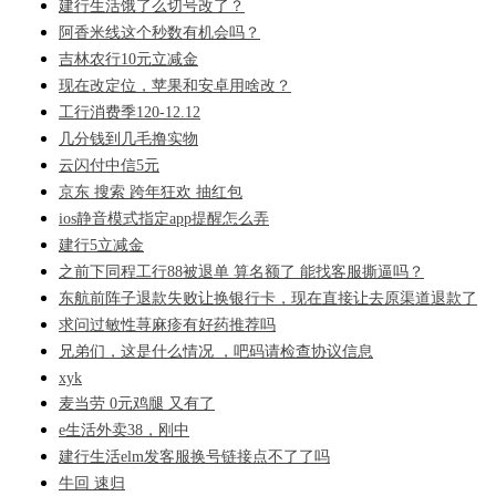
建行生活饿了么切号改了？
阿香米线这个秒数有机会吗？
吉林农行10元立减金
现在改定位，苹果和安卓用啥改？
工行消费季120-12.12
几分钱到几毛撸实物
云闪付中信5元
京东 搜索 跨年狂欢 抽红包
ios静音模式指定app提醒怎么弄
建行5立减金
之前下同程工行88被退单 算名额了 能找客服撕逼吗？
东航前阵子退款失败让换银行卡，现在直接让去原渠道退款了
求问过敏性荨麻疹有好药推荐吗
兄弟们，这是什么情况 ，吧码请检查协议信息
xyk
麦当劳 0元鸡腿 又有了
e生活外卖38，刚中
建行生活elm发客服换号链接点不了了吗
牛回 速归