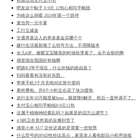
长期活动支付宝小毛
吧友这个帖子 0.9元 12包心相印手帕纸
为啥这么倒霉 2024年第一个跌停
麦当劳一元中薯
工行立减金
交通养基达人的养老基金买哪个个
建行生活最新饿了么切号方法，不用降版本
女儿6岁。被暖宝宝睡觉的时候给烫着了。会不会留疤啊
感觉现在我国好有钱啊
吧路K3等于现在，什么价钱的路由器？
扫码看看有没有好东西。
苹果手机3个月充电90次算中度吗
果然费电。开8个小时左右花了块20度电
农行去年10万额度被feng，额度降0解开。然后一直申请不了。
支付宝心相印手帕纸0.9元12包
这属于植物神经紊乱吗？如果是的话怎么调节？
4.9的卫衣竟然真的反撸到货了
感觉小米 SU7 定价还真的是需要一些智慧
什么型号的IPAD性价比高点，家里老人看电影玩小程序游戏