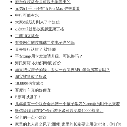
游乐保权益金是可以无损套出的
兄弟们 手上还有15 Pro Max 进来看看
中行可能有水
大家都试试 刚来了个短信
小米su7就是抄袭起亚斯丁格
工商10立减金
有去网点解过邮储二类电子户的吗
又去银行认错了 被限额
平安xing/用卡发邀请升级、可以撸吗？
海氏海诺 衣物消毒液 好价
如果把买房子的钱，去买一台问界M9+华为房车香吗？
淘宝被迫改了很多
18.88微信立减金
百度打车真的好便宜
E票可以进了！
几年前有一个联合会员赠一个孩子学习的app会员叫什么来着
微信提现 现在3个金币差不多可以免费10000额度。
审卡的一点小建议
家里的老人吊全风了(面瘫)家里的长辈要让用偏方治，你们说