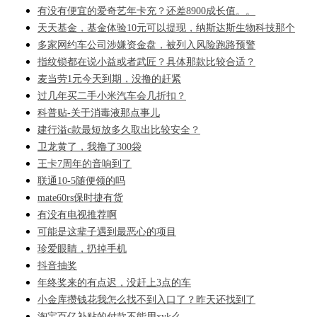
有没有便宜的爱奇艺年卡充？还差8900成长值。。
天天基金，基金体验10元可以提现，纳斯达斯生物科技那个
多家网约车公司涉嫌资金盘，被列入风险跑路预警
指纹锁都在说小益或者武匠？具体那款比较合适？
麦当劳1元今天到期，没撸的赶紧
过几年买二手小米汽车会几折扣？
科普贴-关于消毒液那点事儿
建行溢c款最短放多久取出比较安全？
卫龙黄了，我撸了300袋
王卡7周年的音响到了
联通10-5随便领的吗
mate60rs保时捷有货
有没有电视推荐啊
可能是这辈子遇到最恶心的项目
珍爱眼睛，扔掉手机
抖音抽奖
年终奖来的有点迟，没赶上3点的车
小金库攒钱花我怎么找不到入口了？昨天还找到了
淘宝百亿补贴的付款不能用xyk么