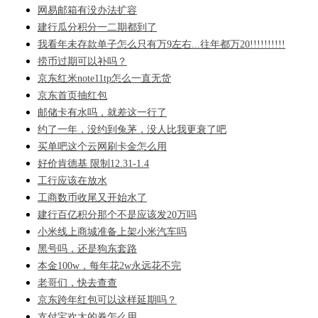
网易邮箱有没办法扩容
建行瓜分积分一二期都到了
我看年未存款单子怎么只有万9左右...往年都万20!!!!!!!!!!
捞币过期可以补吗？
京东红米note11tp怎么一直无货
京东首页抽红包
邮储卡有水吗，就差这一行了
约了一年，没约到兔茅，没人比我更衰了吧
买单吧这个云网刷卡金怎么用
好价肯德基 限制12.31-1.4
工行应该在放水
工商数币收尾又开始水了
建行百亿积分那个不是应该发20万吗
小米线上商城准备上架小米汽车吗
黑号吗，还是狗东套路
本金100w，每年花2w永远花不完
老哥们，快去查查
京东跨年红包可以这样延期吗？
支付宝欢太的券怎么用