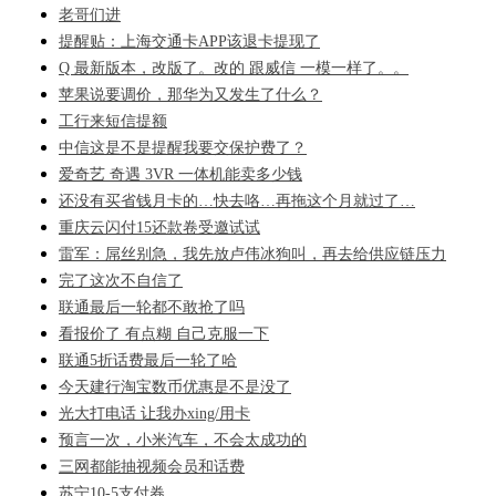
老哥们进
提醒贴：上海交通卡APP该退卡提现了
Q 最新版本，改版了。改的 跟威信 一模一样了。。
苹果说要调价，那华为又发生了什么？
工行来短信提额
中信这是不是提醒我要交保护费了？
爱奇艺 奇遇 3VR 一体机能卖多少钱
还没有买省钱月卡的…快去咯…再拖这个月就过了…
重庆云闪付15还款卷受邀试试
雷军：屌丝别急，我先放卢伟冰狗叫，再去给供应链压力
完了这次不自信了
联通最后一轮都不敢抢了吗
看报价了 有点糊 自己克服一下
联通5折话费最后一轮了哈
今天建行淘宝数币优惠是不是没了
光大打电话 让我办xing/用卡
预言一次，小米汽车，不会太成功的
三网都能抽视频会员和话费
苏宁10-5支付券