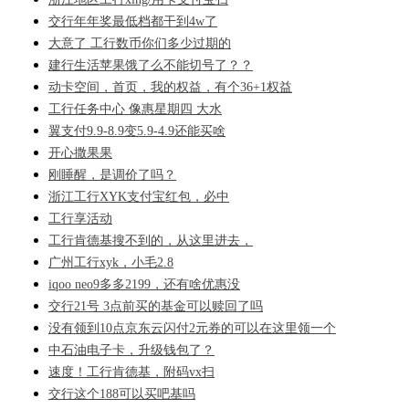
交行年年奖最低档都干到4w了
大意了 工行数币你们多少过期的
建行生活苹果饿了么不能切号了？？
动卡空间，首页，我的权益，有个36+1权益
工行任务中心 像惠星期四 大水
翼支付9.9-8.9变5.9-4.9还能买啥
开心撒果果
刚睡醒，是调价了吗？
浙江工行XYK支付宝红包，必中
工行享活动
工行肯德基搜不到的，从这里进去，
广州工行xyk，小毛2.8
iqoo neo9多多2199，还有啥优惠没
交行21号 3点前买的基金可以赎回了吗
没有领到10点京东云闪付2元券的可以在这里领一个
中石油电子卡，升级钱包了？
速度！工行肯德基，附码vx扫
交行这个188可以买吧基吗