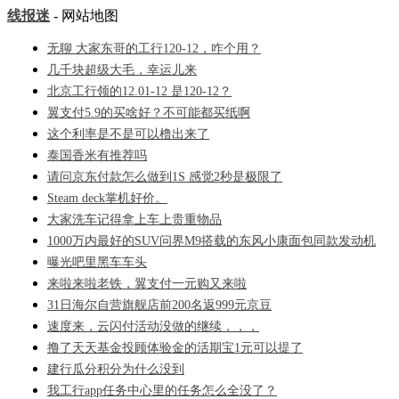
线报迷
- 网站地图
无聊 大家东哥的工行120-12，咋个用？
几千块超级大毛，幸运儿来
北京工行领的12.01-12 是120-12？
翼支付5.9的买啥好？不可能都买纸啊
这个利率是不是可以橹出来了
泰国香米有推荐吗
请问京东付款怎么做到1S 感觉2秒是极限了
Steam deck掌机好价。
大家洗车记得拿上车上贵重物品
1000万内最好的SUV问界M9搭载的东风小康面包同款发动机
曝光吧里黑车车头
来啦来啦老铁，翼支付一元购又来啦
31日海尔自营旗舰店前200名返999元京豆
速度来，云闪付活动没做的继续，，，
撸了天天基金投顾体验金的活期宝1元可以提了
建行瓜分积分为什么没到
我工行app任务中心里的任务怎么全没了？