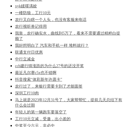
xyk鍒嗘湡姣
一楼防狼，工行10元
农行又白瞎一个人头，也没有客服来电话
农行视听券记得用
我靠，农行确实水，曲线到5万了，看来不需要通过精粹白提
额了
我好想明白了 汽车和手机一样 堆料就行？
联通支付日优惠
中行立减金
ccb建行猜涨跌的为什么27号的还没开奖
最近凡尔赛c5x也不错啊
抖音搜索“体彩新年许愿卡”
农行过了，来银行需要卡到了才能面签
深圳工行10肉
马上就是2023年12月31号了，大家帮帮忙，提前几天总结下有
什么会过期
年轻人的第一辆跑车要落空了
工行10元立减，受邀，出小差的
中奖至少六元，非必中