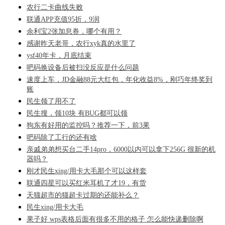
农行二卡曲线失败
联通APP充值95折，9润
余利宝2张加息券，哪个有用？
感谢昨天老哥，农行xyk真的水里了
ysf40年卡，月底结束
吧码换设备后被扫没反应是什么问题
速度上车，JD金融88元大红包，年化收益8%，刚巧年终奖到
账
民生领了用不了
民生搜，领10块 有BUG都可以领
狗东有好用的监控吗？推荐一下，前3果
吧码除了工行的还有啥
亲戚弟弟想买台二手14pro，6000以内可以拿下256G 很新的机
器吗？
刚才民生xing/用卡大毛那个可以这样套
联通四星可以买红米耳机了才19，有货
天猫超市的猫超卡过期的还能补么？
民生xing/用卡大毛
果子好 wps表格后面有很多不用的格子 怎么能快递删除啊