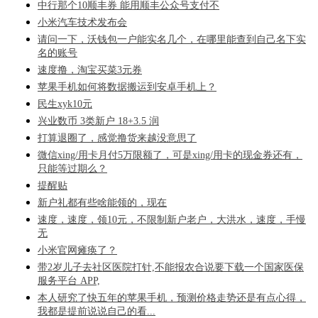
中行那个10顺丰券 能用顺丰公众号支付不
小米汽车技术发布会
请问一下，沃钱包一户能实名几个，在哪里能查到自己名下实
名的账号
速度撸，淘宝买菜3元券
苹果手机如何将数据搬运到安卓手机上？
民生xyk10元
兴业数币 3类新户 18+3.5 润
打算退圈了，感觉撸货来越没意思了
微信xing/用卡月付5万限额了，可是xing/用卡的现金券还有，
只能等过期么？
提醒贴
新户礼都有些啥能领的，现在
速度，速度，领10元，不限制新户老户，大洪水，速度，手慢
无
小米官网瘫痪了？
带2岁儿子去社区医院打针,不能报农合说要下载一个国家医保
服务平台 APP,
本人研究了快五年的苹果手机，预测价格走势还是有点心得，
我都是提前说说自己的看...