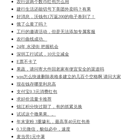
农行这两个数币红包怎么用
建行生活还能切号下美团外卖吗？有果
好消息，沃钱包1万返200的电子卷到了！
饿了么黄了吗？
工行的邀请活动，但是无法添加专属客服
农行曲线成功。
24年 水浸街 把握机会
深圳工行试试，10元立减金
E票不卡了
果蔬，请问寄大件回老家有便宜安全的渠道吗
wps怎么快速删除表格多建立的几百个空格啊 请问大家
现在钱存哪里利息高
支付宝0.3元消费红包
求好价流量卡推荐
锦江积分快过期了，有的抓紧兑换
试试这个撒果果。。
年末宠粉 3重壕礼，最高享40元红包券
0.3元微信，貌似必中，速度
麦当劳1元中薯