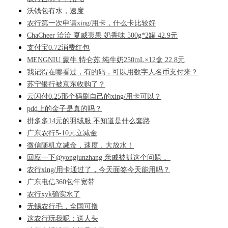
沃钱包有水，速度
农行第一次申请xing/用卡，什么卡比较好
ChaCheer 洽洽 夏威夷果 奶香味 500g*2罐 42.9元
支付宝0.72消费红包
MENGNIU 蒙牛 特仑苏 纯牛奶250mL×12盒 22.8元
我记得在哪看过，有的码，可以用数字人名币支付来？
苏宁银行被京东收购了？
云闪付0.25那个码刷自己的xing/用卡可以？
pdd上的金子是真的吗？
拼多多14元的羽绒服 不知道是什么套路
广东农行5-10元立减金
微信随机立减金，速度，大放水！
回应一下@yongjunzhang 亲戚被抓这个问题 。
农行xing/用卡通过了，今天面签今天能用吗？
广东电信360包年宽带
农行xyk确实水了
无锡农行毛，全国可撸
这农行玩我呢：送人头