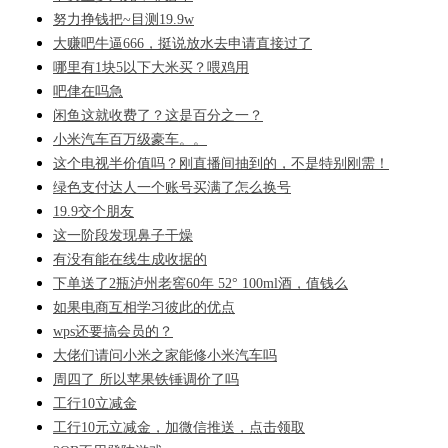
努力挣钱把~目测19.9w
大赚吧牛逼666，挺说放水去申请直接过了
哪里有1块5以下大米买？喂鸡用
吧侓在吗急
闲鱼这就收费了？这是百分之一？
小米汽车百万级豪车。。
这个电视半价值吗？刚直播间抽到的，不是特别刚需！
绿色支付达人一个账号买满了怎么换号
19.9交个朋友
这一阶段发现鼻子干燥
有没有能在线生成收据的
下单送了2瓶泸州老窖60年 52° 100ml酒，值钱么
如果电商互相学习彼此的优点
wps还要搞会员的？
大佬们请问小米之家能修小米汽车吗
周四了 所以苹果铁锤调价了吗
工行10立减金
工行10元立减金，加微信推送，点击领取