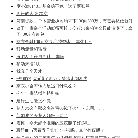
度小满014817基金稳不稳，送了两张券
久违的大涨 踏空
河南贷款，个体营业执照均可下100到300万，有需要私信就好
鉴于年底资金活动低得可怜，交行出来的资金只能追涨了，套
了400左右红包
京东金融100元京豆毛/攒钱花，年化12%
移动流量和话费
有吧友还在用的社工库吗
移动来撸2块
我真是个天才
6年前的p两p退了两万，猜猜比例多少
京东小金库转入是当日计息么？
今年年底结婚的特别多
建行生活链接不亮
别人怎么有那么多淘宝88饿了么年卡充啊。。。
新加波的天龙人领轩尼诗了
震惊，今天那个谁懂的应该赚了好多吧
联通88-5话费券只能T出一张吗，其他作废吗？
分享最新的广东电信 360 包年宽带和广东电信异地宽带