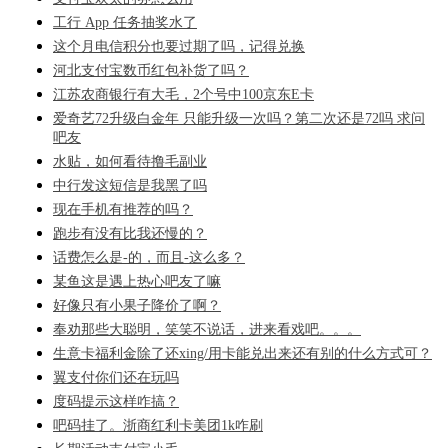
工行 App 任务抽奖水了
这个月电信积分也要过期了吗，记得兑换
河北支付宝数币红包补货了吗？
江苏农商银行有大毛，2个号中100京东E卡
爱奇艺72升级白金年 只能升级一次吗？第二次还是72吗 求问
吧友
水贴，如何看待撸毛副业
中行发这短信是我黑了吗
现在手机有推荐的吗？
跑步有没有比我还慢的？
话费怎么是-的，而且-这么多？
某鱼这是遇上热心吧友了嘛
好像只有小果子降价了啊？
奉劝那些大聪明，笑笑不说话，进来看戏吧。。。
生意卡福利金除了还xing/用卡能兑出来还有别的什么方式可？
翼支付你们还在玩吗
度码提示这样咋搞？
吧码挂了。浙商红利卡美团1k咋刷