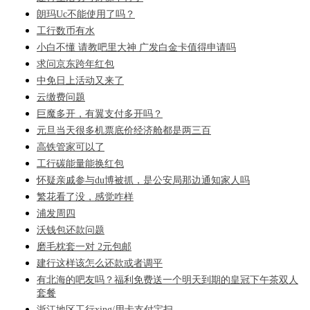
朗玛Uc不能使用了吗？
工行数币有水
小白不懂 请教吧里大神 广发白金卡值得申请吗
求问京东跨年红包
中免日上活动又来了
云缴费问题
巨魔多开，有翼支付多开吗？
元旦当天很多机票底价经济舱都是两三百
高铁管家可以了
工行碳能量能换红包
怀疑亲戚参与du博被抓，是公安局那边通知家人吗
繁花看了没，感觉咋样
浦发周四
沃钱包还款问题
磨毛枕套一对 2元包邮
建行这样该怎么还款或者调平
有北海的吧友吗？福利免费送一个明天到期的皇冠下午茶双人
套餐
浙江地区工行xing/用卡支付宝扫