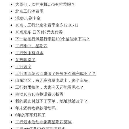
大哥们，监控主机UPS有推荐吗？
北京工行消费季
浦发6.6刷卡金
10点，工行北京消费季京东12.01-12
10点京东 云闪付2元支付券
下一轮招行风暴行李箱100个猫能拿下吗？
工行刚中。星期四
工行数币有点水
又被套路了
工行速度
工行周四怎么回事做了任务怎么都完成不了？
山东地区，有无高流量电话卡，来个车头
工行数币抽奖，大家今天还能看见么？
移动10点16点抢话费86折券
我的翼支付就下了两单，地址就被改了？
年末还有啥存款活动吗
6年的车车灯坏了
工行最水活动非象惠星期四莫属
工行app任务中心星期四有水