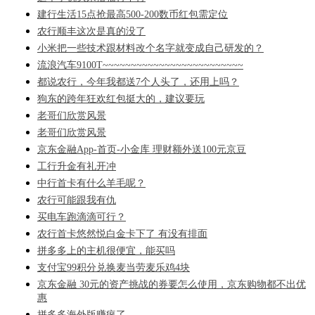
建行生活15点抢最高500-200数币红包需定位
农行顺丰这次是真的没了
小米把一些技术跟材料改个名字就变成自己研发的？
流浪汽车9100T~~~~~~~~~~~~~~~~~~~~~~~~~
都说农行，今年我都送7个人头了，还用上吗？
狗东的跨年狂欢红包挺大的，建议要玩
老哥们欣赏风景
老哥们欣赏风景
京东金融App-首页-小金库 理财额外送100元京豆
工行升金有礼开冲
中行首卡有什么羊毛呢？
农行可能跟我有仇
买电车跑滴滴可行？
农行首卡悠然悦白金卡下了 有没有排面
拼多多上的主机很便宜，能买吗
支付宝99积分兑换麦当劳麦乐鸡4块
京东金融 30元的资产挑战的券要怎么使用，京东购物都不出优
惠
拼多多海外版赚疯了