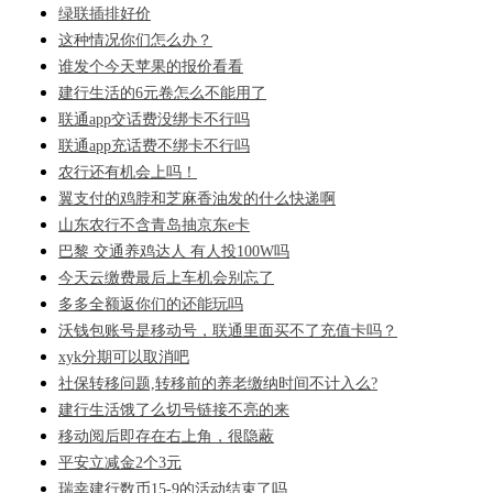
绿联插排好价
这种情况你们怎么办？
谁发个今天苹果的报价看看
建行生活的6元卷怎么不能用了
联通app交话费没绑卡不行吗
联通app充话费不绑卡不行吗
农行还有机会上吗！
翼支付的鸡脖和芝麻香油发的什么快递啊
山东农行不含青岛抽京东e卡
巴黎 交通养鸡达人 有人投100W吗
今天云缴费最后上车机会别忘了
多多全额返你们的还能玩吗
沃钱包账号是移动号，联通里面买不了充值卡吗？
xyk分期可以取消吧
社保转移问题,转移前的养老缴纳时间不计入么?
建行生活饿了么切号链接不亮的来
移动阅后即存在右上角，很隐蔽
平安立减金2个3元
瑞幸建行数币15-9的活动结束了吗