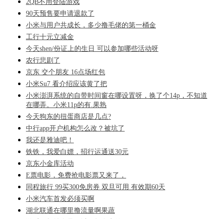
2QB不用登陆游戏
90天预售要申请退款了
小米与用户共成长，多少撸毛佬的第一桶金
工行十元立减金
今天shen/份证上的生日 可以参加哪些活动呀
农行悲剧了
京东 交个朋友 16点场红包
小米Su7 看介绍应该黄了把
小米澎湃系统的自带时间窗在哪设置呀，换了个14p，不知道
在哪弄。小米11p的有.果熟
今天狗东的扭蛋商店是几点?
中行app开户机构怎么改？被坑了
我还是雅迪吧！
铁铁，我爱白嫖，招行运通送30元
京东小金库活动
E票电影，免费抢电影票又来了，
同程旅行 99买300免房券 双旦可用 有效期60天
小米汽车首发必须买啊
湖北联通在哪里撸流量啊果蔬