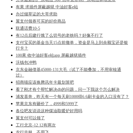
有果 求插件屏蔽越狱 中油好客e站
办过烟草证的大哥求助
翼支付领券可买的好价商品
联通话费10-5
有12点后建行饿了么切号的老铁吗？好像不行了
支付宝买的基金当天15点前撤单，资金是马上到余额宝还是银
行卡？
100果 收中油好客e站app 屏蔽越狱插件
沃钱包冲鸭
京东金融债基45000-131大毛（试了不能叠加，不用审核通
过）
招商喵应该换腾讯年卡最划算吧
看了刚才有个帮忙解决db的问题，问一下我这个怎么解决
浦发喜奔，昨天有一个每天刷1000得6.6刷卡金的入口没有了？
苹果京东有砸价了，4999和5999了
各位吧友说说这种煤油取暖炉好用吗
翼支付可以领了
工行北京-12.12有两次
农行吉林，不用飞