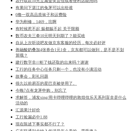
农行取款10元立减金美宜佳或者便利店能用吗
有果问下湛江的兔茅可以出给谁
0撸一双高品质袜子和运费险
华为刚修，1469，坑啊
有时候惹不起 躲都躲不起 关于限额
数币农夫三拳10元明天到期了？能买啥
自从上次听说吧友做京东客服的经历，每次必好评
善融酸奶叠加4张券合1元1盒，京东都可以做到，是不是不划
算哦？
建行数字非///柜了钱还取的出来吗？谢谢
工行的任务中心任务只剩一个，也没有小满活动
故事会，彩礼问题
很久以前易百的星巴克被使用了。
今晚7点有龙茅申购，别忘了
求解答，浦发xing/用卡哔哩哔哩的敦煌伎乐天系列盲盒是什么
活动的
汇源果汁好价
工行捡漏必中1.88
现在陈述下事实都不行了？