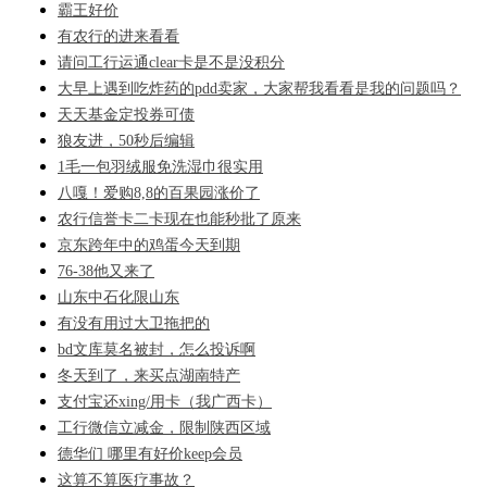
霸王好价
有农行的进来看看
请问工行运通clear卡是不是没积分
大早上遇到吃炸药的pdd卖家，大家帮我看看是我的问题吗？
天天基金定投券可债
狼友进，50秒后编辑
1毛一包羽绒服免洗湿巾很实用
八嘎！爱购8,8的百果园涨价了
农行信誉卡二卡现在也能秒批了原来
京东跨年中的鸡蛋今天到期
76-38他又来了
山东中石化限山东
有没有用过大卫拖把的
bd文库莫名被封，怎么投诉啊
冬天到了，来买点湖南特产
支付宝还xing/用卡（我广西卡）
工行微信立减金，限制陕西区域
德华们 哪里有好价keep会员
这算不算医疗事故？