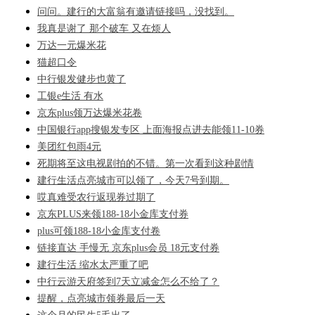
问问。建行的大富翁有邀请链接吗，没找到。
我真是谢了 那个破车 又在烦人
万达一元爆米花
猫超口令
中行银发健步也黄了
工银e生活 有水
京东plus领万达爆米花卷
中国银行app搜银发专区 上面海报点进去能领11-10券
美团红包雨4元
死期将至这电视剧拍的不错。第一次看到这种剧情
建行生活点亮城市可以领了，今天7号到期。
哎真难受农行返现券过期了
京东PLUS来领188-18小金库支付券
plus可领188-18小金库支付卷
链接直达 手慢无 京东plus会员 18元支付券
建行生活 缩水太严重了吧
中行云游天府签到7天立减金怎么不给了？
提醒，点亮城市领券最后一天