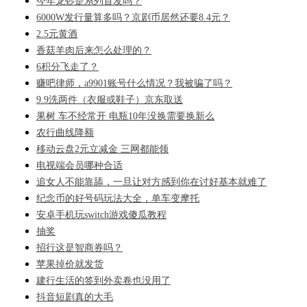
今年龙钞是系列首发吗？
6000W发行量算多吗？京剧币居然还要8.4元？
2.5元黄酒
香菇羊肉后来怎么处理的？
6积分飞走了？
赚吧律师，a9901账号什么情况？我被骗了吗？
9.9洗两件（衣服或鞋子）京东取送
果树 车不经常开 电瓶10年没换需要换新么
农行曲线降额
移动云盘2元立减金 三网都能领
电视端会员哪种合适
追女人不能靠舔，一旦让对方感到你在讨好基本就难了
纪念币的好号码玩法大全，单车变摩托
安卓手机玩switch游戏傻瓜教程
抽奖
招行这是智商券吗？
苹果掉价就发货
建行生活的签到外卖卷也没用了
抖音短剧真的大毛