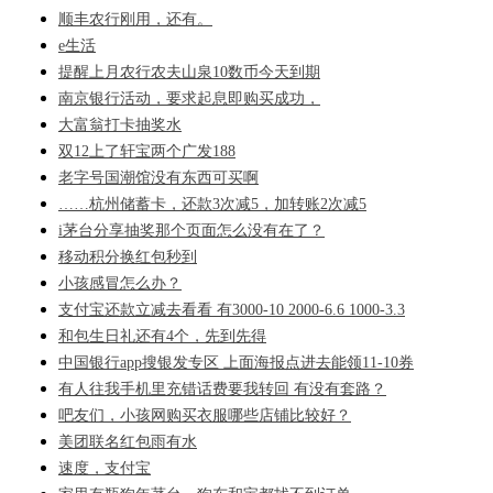
顺丰农行刚用，还有。
e生活
提醒上月农行农夫山泉10数币今天到期
南京银行活动，要求起息即购买成功，
大富翁打卡抽奖水
双12上了轩宝两个广发188
老字号国潮馆没有东西可买啊
……杭州储蓄卡，还款3次减5，加转账2次减5
i茅台分享抽奖那个页面怎么没有在了？
移动积分换红包秒到
小孩感冒怎么办？
支付宝还款立减去看看 有3000-10 2000-6.6 1000-3.3
和包生日礼还有4个，先到先得
中国银行app搜银发专区 上面海报点进去能领11-10券
有人往我手机里充错话费要我转回 有没有套路？
吧友们，小孩网购买衣服哪些店铺比较好？
美团联名红包雨有水
速度，支付宝