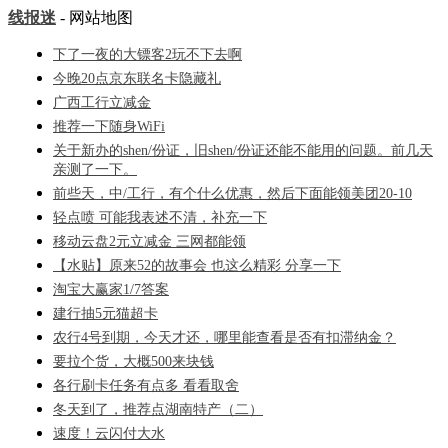
线报迷
- 网站地图
下了一夜的大镖客2玩不下去啊
今晚20点京东联名卡隐藏礼
广西工行立减金
推荐一下随身WiFi
关于新办的shen/份证，旧shen/份证还能不能用的问题。前几天
亲测了一下。
前些天，中/工行，有个什么优惠，然后下面能领美团20-10
轻点喷 可能我表述不清，补充一下
移动云盘2元立减金 三网都能领
【水贴】原来52的故事会 也这么精彩 分享一下
淘宝大赢家1/7答案
建行抽5元猫超卡
农行4号到期，今天才还，哪里能查看是否有扣滞纳金？
要拉个货，大概500来块钱
各行刷卡任务有点多 看看取舍
冬天到了，推荐点湖南特产（二）
速度！云闪付大水