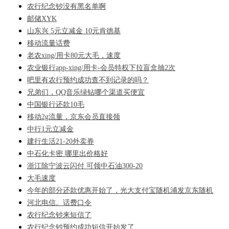
农行纪念钞没有黑名单啊
邮储XYK
山东兴 5元立减金 10元肯德基
移动流量话费
老农xing/用卡80元大毛，速度
农业银行app-xing/用卡-会员特权下拉盲盒抽2次
吧里有农行预约成功查不到记录的吗？
兄弟们，QQ音乐绿钻哪个渠道买便宜
中国银行还款10毛
移动2g流量，京东会员直接领
中行1元立减金
建行生活21-20外卖券
中石化卡密 哪里出价格好
浙江除宁波云闪付 可领中石油300-20
大毛速度
今年的部分还款优惠开始了，光大支付宝随机浦发京东随机
河北电信。话费口令
农行纪念钞来短信了
农行纪念钞预约成功短信开始发了