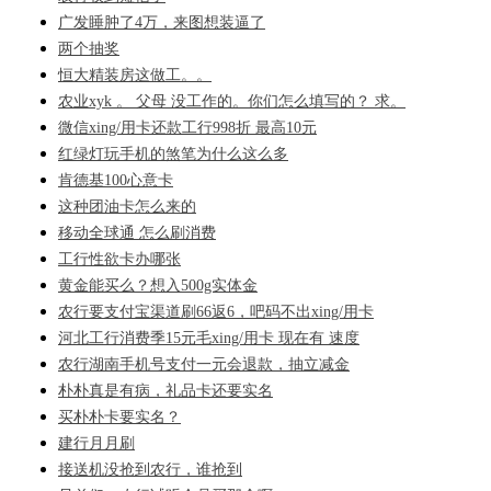
广发睡肿了4万，来图想装逼了
两个抽奖
恒大精装房这做工。。
农业xyk 。 父母 没工作的。你们怎么填写的？ 求。
微信xing/用卡还款工行998折 最高10元
红绿灯玩手机的煞笔为什么这么多
肯德基100心意卡
这种团油卡怎么来的
移动全球通 怎么刷消费
工行性欲卡办哪张
黄金能买么？想入500g实体金
农行要支付宝渠道刷66返6，吧码不出xing/用卡
河北工行消费季15元毛xing/用卡 现在有 速度
农行湖南手机号支付一元会退款，抽立减金
朴朴真是有病，礼品卡还要实名
买朴朴卡要实名？
建行月月刷
接送机没抢到农行，谁抢到