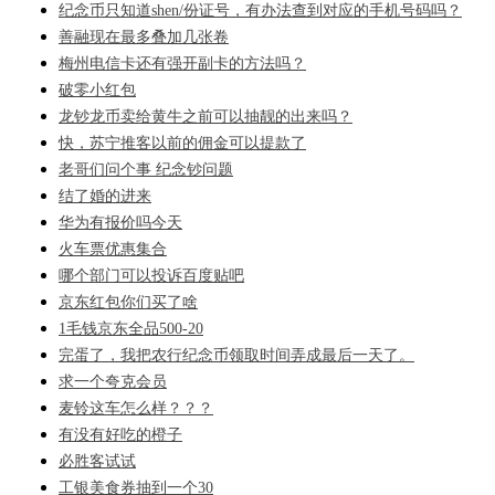
纪念币只知道shen/份证号，有办法查到对应的手机号码吗？
善融现在最多叠加几张卷
梅州电信卡还有强开副卡的方法吗？
破零小红包
龙钞龙币卖给黄牛之前可以抽靓的出来吗？
快，苏宁推客以前的佣金可以提款了
老哥们问个事 纪念钞问题
结了婚的进来
华为有报价吗今天
火车票优惠集合
哪个部门可以投诉百度贴吧
京东红包你们买了啥
1毛钱京东全品500-20
完蛋了，我把农行纪念币领取时间弄成最后一天了。
求一个夸克会员
麦铃这车怎么样？？？
有没有好吃的橙子
必胜客试试
工银美食券抽到一个30