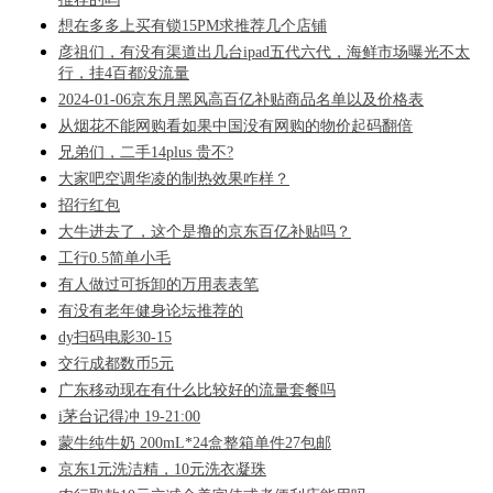
想在多多上买有锁15PM求推荐几个店铺
彦祖们，有没有渠道出几台ipad五代六代，海鲜市场曝光不太
行，挂4百都没流量
2024-01-06京东月黑风高百亿补贴商品名单以及价格表
从烟花不能网购看如果中国没有网购的物价起码翻倍
兄弟们，二手14plus 贵不?
大家吧空调华凌的制热效果咋样？
招行红包
大牛进去了，这个是撸的京东百亿补贴吗？
工行0.5简单小毛
有人做过可拆卸的万用表表笔
有没有老年健身论坛推荐的
dy扫码电影30-15
交行成都数币5元
广东移动现在有什么比较好的流量套餐吗
i茅台记得冲 19-21:00
蒙牛纯牛奶 200mL*24盒整箱单件27包邮
京东1元洗洁精，10元洗衣凝珠