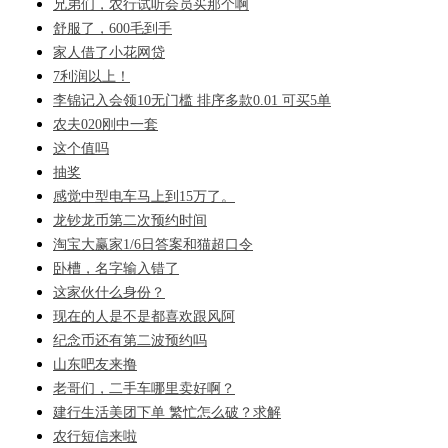
兄弟们，农行试听会员买那个啊
舒服了，600毛到手
家人借了小花网贷
7利润以上！
李锦记入会领10无门槛 排序多款0.01 可买5单
农夫020刚中一套
这个值吗
抽奖
感觉中型电车马上到15万了。
龙钞龙币第二次预约时间
淘宝大赢家1/6日答案和猫超口令
卧槽，名字输入错了
这家伙什么身份？
现在的人是不是都喜欢跟风阿
纪念币还有第二波预约吗
山东吧友来撸
老哥们，二手车哪里卖好啊？
建行生活美团下单 繁忙怎么破？求解
农行短信来啦