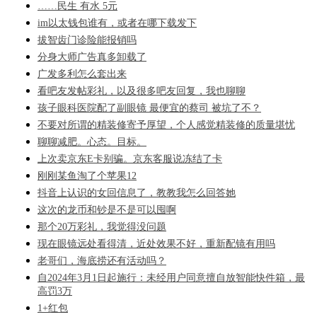
……民生 有水 5元
im以太钱包谁有，或者在哪下载发下
拔智齿门诊险能报销吗
分身大师广告真多卸载了
广发多利怎么套出来
看吧友发帖彩礼，以及很多吧友回复，我也聊聊
孩子眼科医院配了副眼镜 最便宜的蔡司 被坑了不？
不要对所谓的精装修寄予厚望，个人感觉精装修的质量堪忧
聊聊减肥。心态。目标。
上次卖京东E卡别骗。京东客服说冻结了卡
刚刚某鱼淘了个苹果12
抖音上认识的女回信息了，教教我怎么回答她
这次的龙币和钞是不是可以囤啊
那个20万彩礼，我觉得没问题
现在眼镜远处看得清，近处效果不好，重新配镜有用吗
老哥们，海底捞还有活动吗？
自2024年3月1日起施行：未经用户同意擅自放智能快件箱，最
高罚3万
1+红包