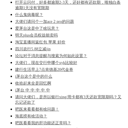
打开云闪付，好多都逾期2-3天，还好都有还款期，唯独白条
逾期1天没有宽限期
什么鬼病毒呢？
大佬们请问个一加ace 2 pro的问题
爱茅台这是中了啥玩意？
明天plus会员权益能卖吗
淘宝直播间返红包 苹果 好价
四川农行5.88立减jin
论坛对于消息提醒与搜索为何如此设置？
大佬们，现在交行申哪个xyk比较好
建行生活早上7点肯德基20代金券
i茅台这个是中的什么
收拾起来全是回忆啊
i茅台 中 中 中 中 中
请问大佬们，是所以银行xing/用卡都有3天还款宽限期吗？又
忘记还款了
吧医来看看都有啥问题！
海底捞有啥活动？
吧医看看我的肝功能还正常吗？