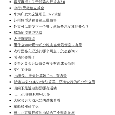
再探再报！关于我舔农行放水3.0
中行1元微信立减金
华为广发怎么返现是1%？求解
苏州数币消费券第三批预告
外卖可以随便下一个餐，然后备注发其他餐么？
移动抽流量或话费
农行返现咨询
用什么xing/用卡积分吃麦当劳最便宜～有果
农行面签忘记选的哪个网点，怎么咨询？
感动的要哭了
爱奇艺黄金升级白金有没有送成长值啊
支付宝还款
ios限免。天天计算器 Pro - 有语音
邮储6w多分换50e卡划算吗，还有农行的积分怎么用
请问下最近电影票哪有活动
……zfb转账1000-4元多
大家买远大滤水器的进来看看
车船税涨价了么
报～北京银行签到抽奖给了个谢谢参与