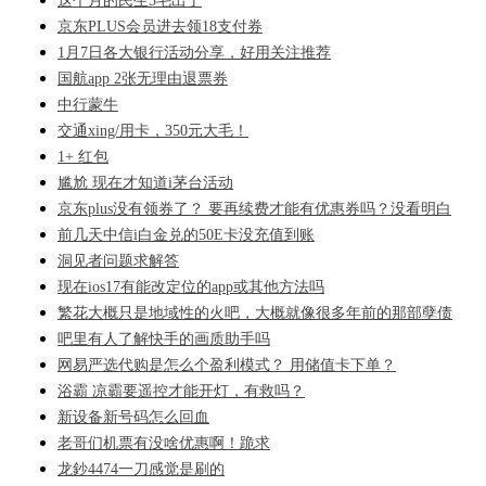
这个月的民生5毛出了
京东PLUS会员进去领18支付券
1月7日各大银行活动分享，好用关注推荐
国航app 2张无理由退票券
中行蒙牛
交通xing/用卡，350元大毛！
1+ 红包
尴尬 现在才知道i茅台活动
京东plus没有领券了？ 要再续费才能有优惠券吗？没看明白
前几天中信i白金兑的50E卡没充值到账
洞见者问题求解答
现在ios17有能改定位的app或其他方法吗
繁花大概只是地域性的火吧，大概就像很多年前的那部孽债
吧里有人了解快手的画质助手吗
网易严选代购是怎么个盈利模式？ 用储值卡下单？
浴霸 凉霸要遥控才能开灯，有救吗？
新设备新号码怎么回血
老哥们机票有没啥优惠啊！跪求
龙鈔4474一刀感觉是刷的