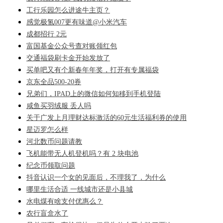
工行乐园怎么进途牛主页？
感觉极氢007更有味道@小米汽车
成都招行 2元
富国基金公众号查对账领红包
交通福袋刷卡金开始发放了
买单吧又有个新春年年奖，打开有专属福袋
京东全品500-20券
兄弟们，IPAD上的微信如何知移到手机登陆
咸鱼买羽绒服 丢人吗
关于广发上月理财达标激活的60元生活福利券的使用
星迈罗怎么样
河北数币问题请教
飞机能带无人机登机吗？有 2 块电池
纪念币领取问题
抖音认识一个女的见面后，不理我了，为什么
哪里生活合适 一线城市还是小县城
水电煤有啥支付优惠么？
农行盲盒水了