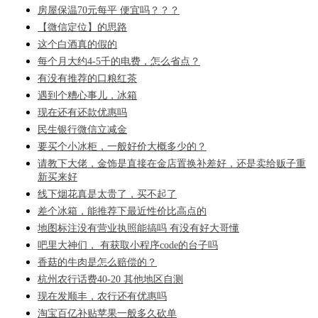
房屋保温70元每平 便宜吗？？？
【微信定位】的思路
这个白酒真的假的
每个月大约4-5千的电费，怎么省点？
有没有推荐的口粮红茶
遇到个糟心事儿，冰箱
现在还有还款优惠吗
民生银行微信立减金
要买个小冰柜，一般好价大概多少的？
请教下大佬，金饰是直接在金店置换补差好，还是卖给贩子重
新买来好
线下烟花真是太贵了，买不起了
差个冰箱，能推荐下最近性价比高点的
地图标注没有营业执照能搞吗 有没有好大哥懂
吧里大神们， 有获取小程序code的台子吗
香菇的牛肉是怎么赔偿的？
杭州农行话费40-20 其他地区自测
现在发顺丰，农行还有优惠吗
淘宝百亿补贴苹果一般多久砍单