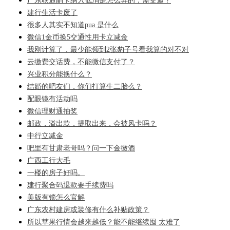
广东联通副卡纳入低消是怎么弄的，需受邀？
建行生活卡废了
很多人其实不知道pua 是什么
微信1金币换5交通性用卡立减金
我刚计算了，最少能领到2张豹子号看我算的对不对
云缴费交话费，不能微信支付了？
兴业积分能换什么？
结婚的吧友们，你们打算生二胎么？
配眼镜有活动吗
微信理财通抽奖
邮政，溢出款，提取出来，会被风卡吗？
中行立减金
吧里有甘肃老哥吗？问一下金徽酒
广西工行大毛
一楼的房子好吗。
建行聚合码退款要手续费吗
美版有锁怎么官解
广东农村建房或装修有什么补贴政策？
所以苹果行情会越来越低？能不能继续囤 太难了