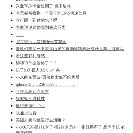
兴业70刷卡金过期了 也不给补...
今天突然收到一个苏宁的EMS快递信息
农行顺丰到付缩水了吗
大家说说这婚我到底离不离
，。
北京银行，签到抽wx立减金
老铁们想问一下农夫山泉的自助饮料机还有什么羊毛能薅吗
看这些彩礼有感，
钞和币什么价格了？？
孩子9岁 视力0.5 0.6咋办
小米的东西fa~票价格太低不给售后
iphone15 pm 256 8298，，，，，
月黑风高到点没货
终究躲不过科技
建行来挣0～9元
联通抽话费
美团外卖能跳建行生活嘛？
小米6只能插1张卡了 插2张卡另外一张就用不了 想淘个机 有
推荐的吗