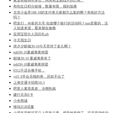
家里有瓶狗年茅台，狗东和宝都找不到订单。
和包生日积分链接，数量有限，领到加果
京东小金库188-18的支付券大家都怎么套的啊？有啥好方法
吗？
吧友们，40多的大毛,知道哪个银行的活动吗？qun里看的，没
人知道来源，看来都在偷撸
应用宝部分人回归礼qb
今天我生日
拼夕夕邮储30-10今天坚持了多久啊？
pdd30-10夏威夷果拼团
邮储30-10 夏威夷果有了
pdd30-10夏威夷果拼团
0312不适合撸手机，
ysf1.9开会员领的券，还款不出了
上海交通卡招商10-3
吧里人素质真差，冷嘲热讽
建行京东E卡
小米商城
移动2GB流量
小朋友突然说耳朵上部有点痛，感觉他发烧了，应该是急性中