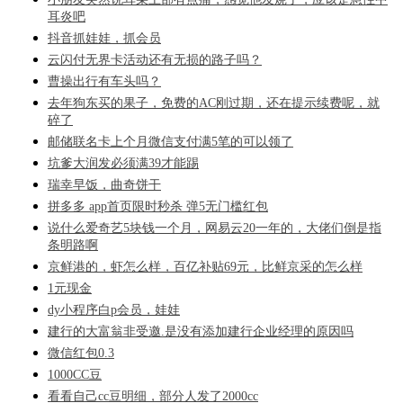
耳炎吧
抖音抓娃娃，抓会员
云闪付无界卡活动还有无损的路子吗？
曹操出行有车头吗？
去年狗东买的果子，免费的AC刚过期，还在提示续费呢，就
碎了
邮储联名卡上个月微信支付满5笔的可以领了
坑爹大润发必须满39才能踢
瑞幸早饭，曲奇饼干
拼多多 app首页限时秒杀 弹5无门槛红包
说什么爱奇艺5块钱一个月，网易云20一年的，大佬们倒是指
条明路啊
京鲜港的，虾怎么样，百亿补贴69元，比鲜京采的怎么样
1元现金
dy小程序白p会员，娃娃
建行的大富翁非受邀.是没有添加建行企业经理的原因吗
微信红包0.3
1000CC豆
看看自己cc豆明细，部分人发了2000cc