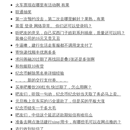
火车票现在哪里有活动啊 有果
联通抽奖
第一次预约没去，第二次去哪里解封？果熟，有果
茶蛋 登录 网络异常。 你们还可以登录吗？
听吧友的意见，自己买西门子皓彩系列插座，质量还可以吗？
装修公司的16元又贵又丑
牛逼噢，建行生活走客服都不调用龙支付了
寄快递找顺丰优惠多多
求问善融20过期了再找回是叠1张还是多张啊
和包银联10有货
纪念币解除黑名单详细经验
。。。新的交行支付券。。。
买单吧餐饮200红包.快过期了，怎么用啊？
吧友们，听我一句劝，纪念币纪念钞当天取了务必马上卖。
元旦晚上京东买的15全退款了，但是买的平板大涨
纪念币错失一千多大毛
吧友们，中信这个延迟还款期短信有啥坑么
准备去网点激活建行xing/用卡，有哪些毛可以在网点撸的？
农行收到短信了