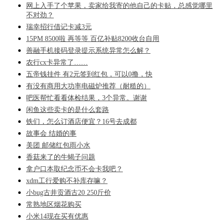
网上入手了个苹果，卖家给我寄的他自己的卡贴，总感觉哪里
不对劲？
瑞幸招行借记卡减3元
15PM 8500啦 再等等 百亿补贴8200收台自用
善融手机接码登录提示系统异常怎么解？
农行cx卡异常了……
五帝钱挂件 有2元签到红包，可以0撸，快
有没有商用大功率电磁炉推荐（耐糙的）
吧医帮忙看看体检结果，3个异常。谢谢
闲鱼这些卖卡的是什么套路
铁们，怎么订酒店便宜？16号去成都
故事会 结婚的事
美团 邮储红包雨小水
香菇来了的牛蝎子问题
拿户口本取纪念币不会卡我吧？
xdm工行爱购不补库存嘛？
小bug古井贡酒古20 250斤价
常熟地区烟花购买
小米14现在买有优惠