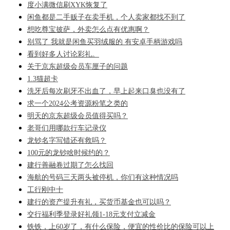
度小满微信刷XYK恢复了
闲鱼都是二手贩子在卖手机，个人卖家都找不到了
想吃尊宝披萨，外卖怎么点有优惠啊？
别骂了 我就是闲鱼买羽绒服的 有安卓手柄游戏吗
看到好多人讨论彩礼。
关于京东超级会员车厘子的问题
1.3猫超卡
洗牙后每次刷牙不出血了，早上起来口臭也没有了
求一个2024公考资源粉笔之类的
明天的京东超级会员值得买吗？
老哥们用哪款行车记录仪
龙钞名字写错还有救吗？
100元的龙钞啥时候约的？
建行善融卷过期了怎么找回
海航的号码三天两头被停机，你们有这种情况吗
工行刚中十
建行的资产提升有礼，买货币基金也可以吗？
交行福利季登录好礼领1-18元支付立减金
铁铁，上60岁了，有什么保险，便宜的性价比的保险可以上