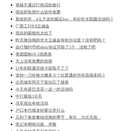
审核不通过打电话给银行
现在听歌用什么软件免费
新提的车，4儿子送的膜忒low，有好价太阳膜活动吗？
广西工行8.8立减金
现在的眼镜也太炕了
昨天微信领的光大立减金有哈办法套？没有吧码？
农行预约币把shen/份证写错了2个，没救了吧
美团团购10-2优惠券
天上没有免费的馅饼
21年的联通充值卡提取不了了
龙钞一刀价格大概多少？比普通的市价高很多吗？
点亮城市明天下架别忘了领券
今天有星巴克买一送一的活动吗
中行最低3元毛
洗车现在有啥活动
户口本代领龙钞要注意什么
又到了换套餐续优惠的季节，有坑，大坑无痕...
笔记本网络问题，求教