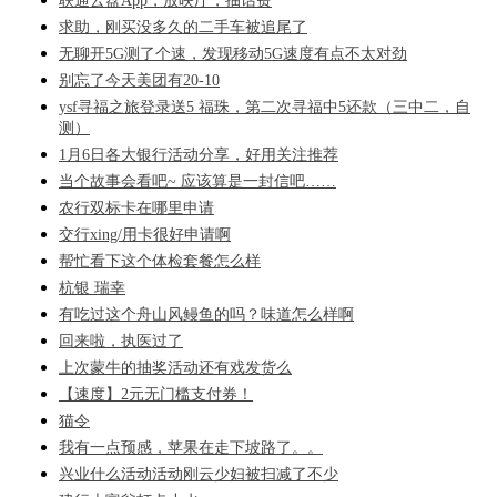
联通云盘App，放映厅，抽话费
求助，刚买没多久的二手车被追尾了
无聊开5G测了个速，发现移动5G速度有点不太对劲
别忘了今天美团有20-10
ysf寻福之旅登录送5 福珠，第二次寻福中5还款（三中二，自
测）
1月6日各大银行活动分享，好用关注推荐
当个故事会看吧~ 应该算是一封信吧……
农行双标卡在哪里申请
交行xing/用卡很好申请啊
帮忙看下这个体检套餐怎么样
杭银 瑞幸
有吃过这个舟山风鳗鱼的吗？味道怎么样啊
回来啦，执医过了
上次蒙牛的抽奖活动还有戏发货么
【速度】2元无门槛支付券！
猫令
我有一点预感，苹果在走下坡路了。。
兴业什么活动活动刚云少妇被扫减了不少