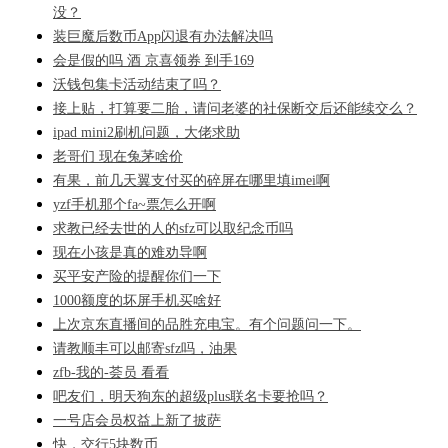
没？
装巨魔后数币App闪退有办法解决吗
会是假的吗 酒 京喜领券 到手169
沃钱包集卡活动结束了吗？
接上贴，打算要二胎，请问老婆的社保断交后还能续交么？
ipad mini2刷机问题，大佬求助
老哥们 现在兔茅啥价
有果，前几天翼支付买的碎屏在哪里填imei啊
yzf手机那个fa~票怎么开啊
求教已经去世的人的sfz可以取纪念币吗
现在小孩是真的难劝导啊
买平安产险的提醒你们一下
1000额度的坏屏手机买啥好
上次京东直播间的品胜充电宝。有个问题问一下。
请教顺丰可以邮寄sfz吗，油果
zfb-我的-荟员 看看
吧友们，明天狗东的超级plus联名卡要抢吗？
一号店会员权益上新了披萨
快，交行5块数币