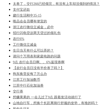
太卷了，交行266已经领完，有没有上车却没领到的情况？
支付宝还款
建行生活刚中35-15
唯品会会员哪有便宜的
浙江农行微信立减金，必中
招行闪电贷这两天贷过的领礼包
农行6%
工行微信立减金
生日当天有什么可以弄的？
请问个万用表和家庭电路的问题
9点 农行会员日啊。。6%返现券啊
【农行会员日没有半价券了吗？】
狗东换货反悔了怎么办
江苏工行加油数币
江苏中行石化加油券
交行券
想赚果果的 一会儿过了9点 跟着发活动就行了
山地自行车，想换个长距离骑行舒服的坐垫，有推的吗？
和包生日礼