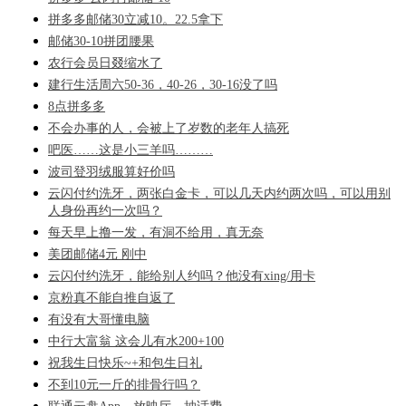
拼多多邮储30立减10。22.5拿下
邮储30-10拼团腰果
农行会员日叕缩水了
建行生活周六50-36，40-26，30-16没了吗
8点拼多多
不会办事的人，会被上了岁数的老年人搞死
吧医……这是小三羊吗………
波司登羽绒服算好价吗
云闪付约洗牙，两张白金卡，可以几天内约两次吗，可以用别
人身份再约一次吗？
每天早上撸一发，有洞不给用，真无奈
美团邮储4元 刚中
云闪付约洗牙，能给别人约吗？他没有xing/用卡
京粉真不能自推自返了
有没有大哥懂电脑
中行大富翁 这会儿有水200+100
祝我生日快乐~+和包生日礼
不到10元一斤的排骨行吗？