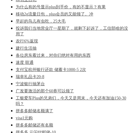
为什么有的号显示plus到手价，有的不显示？有果
移动2g流量日包，plus会员的又能领了。冲
早起的鸟儿有虫吃，25大毛
投诉我们当地营业厅一星期了，就剩下起诉了，工信部啥的没
用了
农行6%返现
建行生活抽
各位房东看过来，对你们绝对有用的东西
速度 联通
支付宝杭州银行还款 储蓄卡1000-5 2次
瑞幸礼品卡20-8
宁波银行抽茅台
广发要激活的那个60券可以领了
工银爱车Plus的兄弟们，今天又是周末，今天还有加油150-30
吗？
拼多多邮储名额满了
visa1元购
拼多多邮储还有名额
拼多多 云闪付邮储-10