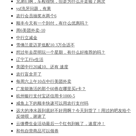
兄弟们啊，车检很快，但是为什么开走验了两次
ysf洗牙问题，有果
农行会员抽奖水两个6
顺丰今天有一个到付，有什么优惠吗？
周6美团外卖-10
中行立减金
雪佛兰星迈罗低配10.3万合适不
想过年去昆明玩一个星期，有什么好推荐的吗？
辽宁工行e生活
美团中行20减10。还有 速度
农行盲盒开了
每周六上午10点中行美团外卖
广发能激活的那个60券在哪里买e卡？
杭州银行支付宝还信用卡1000-5
咸鱼上下的顺丰快递可以用农行支付吗
远大的净水器到底好不好用啊？今天到货了！用过的吧友给个
反馈呗，谢谢了
云缴费生金活动最后一个红包到账了，速度冲！
和包自营商品可以领券