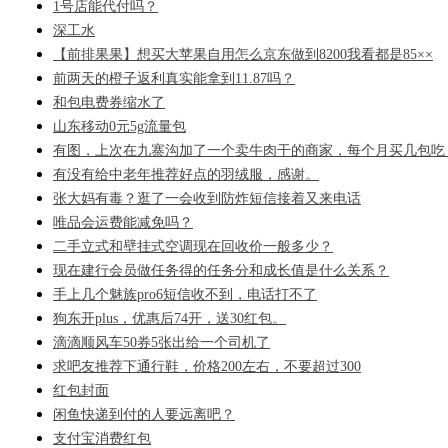
1号店能代付吗？
深工水
【前排果果】想买大苹果自用怎么京东做到8200我看都是85××
前两天的橙子返利真实能拿到11.87吗？
和包电费券缩水了
山东移动0元5g流量包
有图，上次在九寨沟加了一个卖牛肉干的商家，每个月买几包吃
有没有给中老年推荐好点的羽绒服，感谢。
张大妈有毒？逛了一会收到防炸短信接着又来电话
唯品会运费能减免吗？
二手立式和壁挂式空调现在回收价一般多少？
现在建行会员做任务得的任务分和成长值是什么关系？
手上几个魅族pro6短信收不到，电话打不了
狗东开plus，优惠后74开，送30红包。
滴滴顺风车50券5张出给一个司机了
求吧友推荐下通行鞋，价格200左右，不要超过300
红包封面
闲鱼快递到付的人要远离吧？
支付宝消费红包