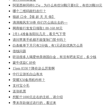
阿莫西林同样0.25g，为什么有些50颗只要8元，有些20颗10元
哪个二维码能扫农行？
猫超 口令 【猫 超 天 天 领】
滴滴顺风车50券 你们怎么搞出去的~~
网商银行发发日领取1.88-168.88元
2月1-4准备洛阳玩几天，看天气下雪
请问苹果手机都不能复制门禁卡吗？
白条账单下月只有2分钱，有1元还款优惠怎么弄
借钱问题
听说很多人喝爱他美德国白金，有没有吧友买过，多少钱
蒙牛优益C 好价
15pm 8330？降价这么厉害啊
中行云游长白山有水
荣耀X50备用机咋样？
支付宝小毛
送张机票
想配个1000元左右的主机，请介绍
季末存款做过农行的，看过来