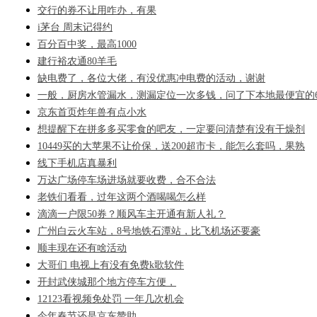
交行的券不让用咋办，有果
i茅台 周末记得约
百分百中奖，最高1000
建行裕农通80羊毛
缺电费了，各位大佬，有没优惠冲电费的活动，谢谢
一般，厨房水管漏水，测漏定位一次多钱，问了下本地最便宜的6
京东首页炸年兽有点小水
想提醒下在拼多多买零食的吧友，一定要问清楚有没有干燥剂
10449买的大苹果不让价保，送200超市卡，能怎么套吗，果熟
线下手机店真暴利
万达广场停车场进场就要收费，合不合法
老铁们看看，过年这两个酒喝喝怎么样
滴滴一户限50券？顺风车主开通有新人礼？
广州白云火车站，8号地铁石潭站，比飞机场还要豪
顺丰现在还有啥活动
大哥们 电视上有没有免费k歌软件
开封武侠城那个地方停车方便，
12123看视频免处罚 一年几次机会
今年春节还是京东赞助