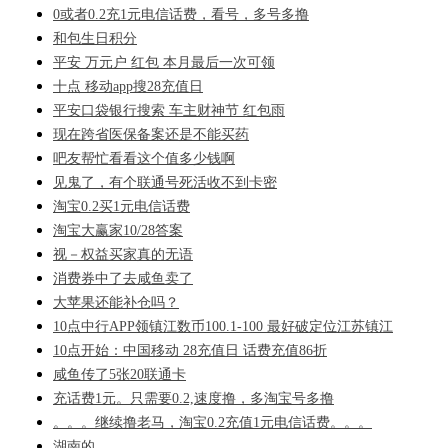
0或者0.2充1元电信话费，看号，多号多撸
和包生日积分
平安 万元户 红包 本月最后一次可领
十点 移动app搜28充值日
平安口袋银行搜索 车主财神节 红包雨
现在跨省医保备案还是不能买药
吧友帮忙看看这个值多少钱啊
见鬼了，有个联通号死活收不到卡密
淘宝0.2买1元电信话费
淘宝大赢家10/28答案
视－权益买家真的无语
消费券中了去咸鱼卖了
大苹果还能补仓吗？
10点中行APP领镇江数币100.1-100 最好破定位江苏镇江
10点开始：中国移动 28充值日 话费充值86折
咸鱼传了5张20联通卡
充话费1元。只需要0.2,速度撸，多淘宝号多撸
。。。继续撸老马，淘宝0.2充值1元电信话费。。。
湖南的