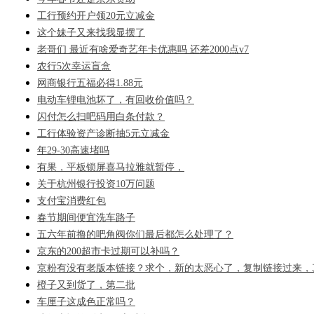
工行预约开户领20元立减金
这个妹子又来找我显摆了
老哥们 最近有啥爱奇艺年卡优惠吗 还差2000点v7
农行5次幸运盲盒
网商银行五福必得1.88元
电动车锂电池坏了，有回收价值吗？
闪付怎么扫吧码用白条付款？
工行体验资产诊断抽5元立减金
年29-30高速堵吗
有果，平板锁屏喜马拉雅就暂停，
关于杭州银行投资10万问题
支付宝消费红包
春节期间便宜洗车路子
五六年前撸的吧角阀你们最后都怎么处理了？
京东的200超市卡过期可以补吗？
京粉有没有老版本链接？求个，新的太恶心了，复制链接过来，
橙子又到货了，第二批
车厘子这成色正常吗？