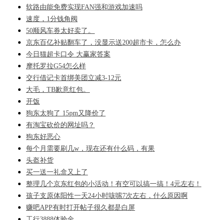
软路由能免费实现FAN强和游戏加速吗
速度，1分钱角阀
50顺风车券太好卖了。
京东百亿补贴翻车了，没显示送200超市卡，怎么办
今日猫超卡口令 大赢家答案
摩托罗拉G54怎么样
交行借记卡首绑美团立减3-12元
大毛，TB歉意红包。
开饭
狗东太狗了 15pm又降价了
有淘宝砍价的网址吗？
狗东好恶心
每个月需要刷几w，现在还有什么码，有果
头盔补货
买一送一礼盒又上了
整理几个京东红包的小活动！有空可以搞一搞！4元左右！
孩子支原体阳性一天24小时咳嗦7次左右，什么原因啊
赚吧APP有时打开帖子很久都是白屏
工行3888体验金