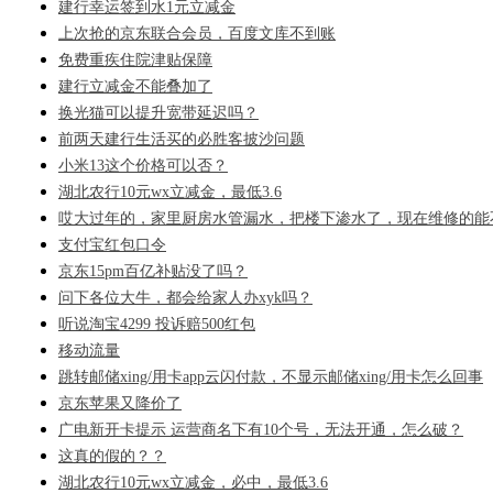
建行幸运签到水1元立减金
上次抢的京东联合会员，百度文库不到账
免费重疾住院津贴保障
建行立减金不能叠加了
换光猫可以提升宽带延迟吗？
前两天建行生活买的必胜客披沙问题
小米13这个价格可以否？
湖北农行10元wx立减金，最低3.6
哎大过年的，家里厨房水管漏水，把楼下渗水了，现在维修的能
支付宝红包口令
京东15pm百亿补贴没了吗？
问下各位大牛，都会给家人办xyk吗？
听说淘宝4299 投诉赔500红包
移动流量
跳转邮储xing/用卡app云闪付款，不显示邮储xing/用卡怎么回事
京东苹果又降价了
广电新开卡提示 运营商名下有10个号，无法开通，怎么破？
这真的假的？？
湖北农行10元wx立减金，必中，最低3.6