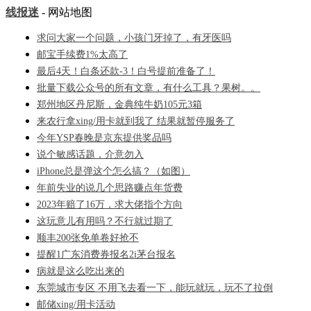
线报迷
- 网站地图
求问大家一个问题，小孩门牙掉了，有牙医吗
邮宝手续费1%太高了
最后4天！白条还款-3！白号提前准备了！
批量下载公众号的所有文章，有什么工具？果树。。
郑州地区丹尼斯，金典纯牛奶105元3箱
来农行拿xing/用卡就到我了 结果就暂停服务了
今年YSP春晚是京东提供奖品吗
说个敏感话题，介意勿入
iPhone总是弹这个怎么搞？（如图）
年前失业的说几个思路赚点年货费
2023年赔了16万，求大佬指个方向
这玩意儿有用吗？不行就过期了
顺丰200张免单卷好抢不
提醒1广东消费券报名2i茅台报名
病就是这么吃出来的
东莞城市专区 不用飞去看一下，能玩就玩，玩不了拉倒
邮储xing/用卡活动