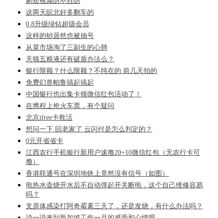
刷短视频防不胜防
这两天皖北好多翻车的
0.8升级绿钻超级会员
这样的钞居然也被抽号
从菜市场淘了三副生的心肺
天猫五粮液还有破盾办法么？
银行限额？什么限额？不纯在的 前几天拍的
免费幻兽帕鲁搞起搞起
中国银行也出集卡领微信红包活动了！
在携程上抢火车票，有个疑问
北京ifree卡救活
想问一下 回老家了 云闪付是怎么判定的？
0元开省省卡
江西农行手机银行新用户速撸20+10微信红包（无农行卡可
撸）
香港联通号在深圳地铁上竟然没有信号（如图）
电热水壶烧开水后不自动弹起开关断电，这个自己维修容易
吗？
支原体感染打阿奇霉素三天了，还是发烧，有什么办法吗？
说一说来到新加坡工作一月的感受和心情吧。