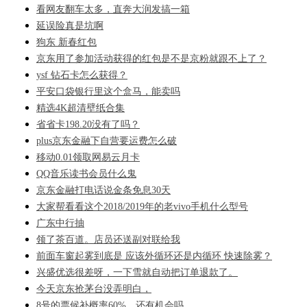
看网友翻车太多，直奔大润发搞一箱
延误险真是坑啊
狗东 新春红包
京东用了参加活动获得的红包是不是京粉就跟不上了？
ysf 钻石卡怎么获得？
平安口袋银行里这个盒马，能卖吗
精选4K超清壁纸合集
省省卡198.20没有了吗？
plus京东金融下自营要运费怎么破
移动0.01领取网易云月卡
QQ音乐读书会员什么鬼
京东金融打电话说金条免息30天
大家帮看看这个2018/2019年的老vivo手机什么型号
广东中行抽
领了茶百道。店员还送副对联给我
前面车窗起雾到底是 应该外循环还是内循环 快速除雾？
兴盛优选很差呀，一下雪就自动把订单退款了。
今天京东抢茅台没弄明白，
8号的票候补概率60%，还有机会吗