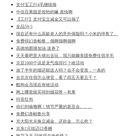
支付宝工行4毛继续领
中信百果园是按秒的嘛 真快啊
【工行】支付宝立减金又可以领了
全品59-5
现在还有什么高龄老人的意外保险吗？小米的停售了。
免费得幻兽帕鲁，领啊领啊领啊
高德地图搜加油 送券了
天天看吧里大佬出去玩，我只能薅美团免费住宿羊毛
京豆1000个说是龙气值排行？啥活动
放了半年的烟还能送人吗？会不会变质，一条的
去北京住宿怎么便宜，看了四五天要五千？
酷狗会员现在有啥活动
网上哪里能买得到烟花呀～有果
抖音红包
你们别偷撸啊！情节严重的甚至会。。。
免费幻兽帕鲁分享
光大阳光兑换立减金、还款金，怎么抢？
京东1元炫迈口香糖
散花飞天 回收现在啥价格？