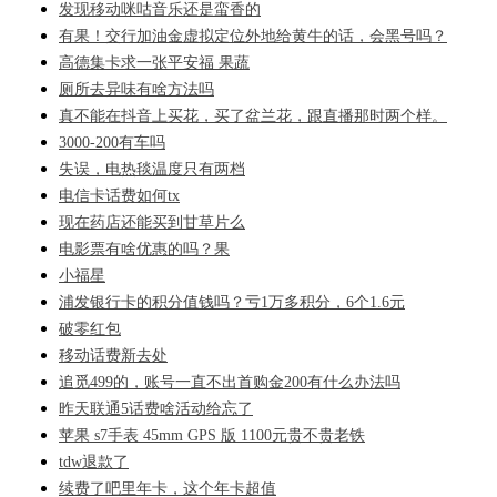
发现移动咪咕音乐还是蛮香的
有果！交行加油金虚拟定位外地给黄牛的话，会黑号吗？
高德集卡求一张平安福 果蔬
厕所去异味有啥方法吗
真不能在抖音上买花，买了盆兰花，跟直播那时两个样。
3000-200有车吗
失误，电热毯温度只有两档
电信卡话费如何tx
现在药店还能买到甘草片么
电影票有啥优惠的吗？果
小福星
浦发银行卡的积分值钱吗？亏1万多积分，6个1.6元
破零红包
移动话费新去处
追觅499的，账号一直不出首购金200有什么办法吗
昨天联通5话费啥活动给忘了
苹果 s7手表 45mm GPS 版 1100元贵不贵老铁
tdw退款了
续费了吧里年卡，这个年卡超值