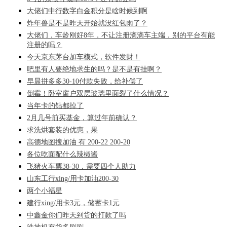
大佬们中行数字白金积分是啥时候到啊
炸年兽是不是昨天开始就没红包雨了？
大佬们，车龄刚好8年，不让注册滴滴车主端，别的平台有能
注册的吗？
今天京东茅台加车模式，软件发财！
吧里有人要绝地求生的吗？是不是有挂啊？
早晨拼多多30-10付款失败，给补偿了
倒霉！卧室窗户双层玻璃里面裂了什么情况？
当年卡的钻都掉了
2月几号前买基金，算过年前确认？
求洗烘套装的优惠，果
高德地图搜加油 有 200-22 200-20
各位吃面配什么辣椒酱
飞猪火车票38-30，需要四个人助力
山东工行xing/用卡加油200-30
两个小福星
建行xing/用卡3元，储蓄卡1元
中鑫金你们昨天到货的打款了吗