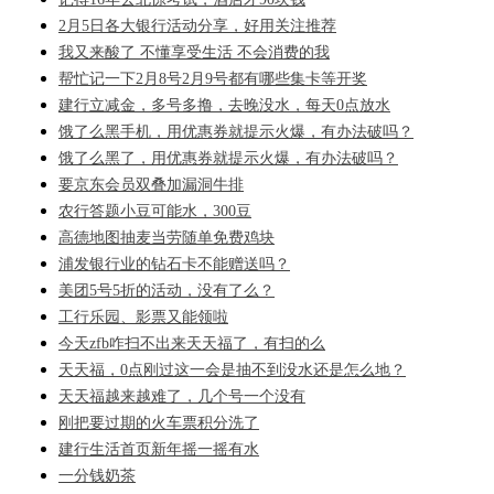
2月5日各大银行活动分享，好用关注推荐
我又来酸了 不懂享受生活 不会消费的我
帮忙记一下2月8号2月9号都有哪些集卡等开奖
建行立减金，多号多撸，去晚没水，每天0点放水
饿了么黑手机，用优惠券就提示火爆，有办法破吗？
饿了么黑了，用优惠券就提示火爆，有办法破吗？
要京东会员双叠加漏洞牛排
农行答题小豆可能水，300豆
高德地图抽麦当劳随单免费鸡块
浦发银行业的钻石卡不能赠送吗？
美团5号5折的活动，没有了么？
工行乐园、影票又能领啦
今天zfb咋扫不出来天天福了，有扫的么
天天福，0点刚过这一会是抽不到没水还是怎么地？
天天福越来越难了，几个号一个没有
刚把要过期的火车票积分洗了
建行生活首页新年摇一摇有水
一分钱奶茶