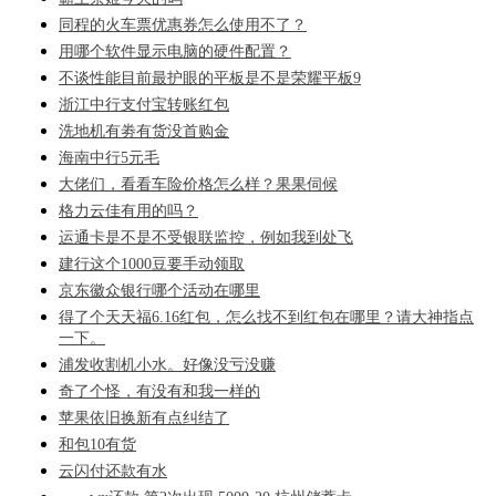
同程的火车票优惠券怎么使用不了？
用哪个软件显示电脑的硬件配置？
不谈性能目前最护眼的平板是不是荣耀平板9
浙江中行支付宝转账红包
洗地机有劵有货没首购金
海南中行5元毛
大佬们，看看车险价格怎么样？果果伺候
格力云佳有用的吗？
运通卡是不是不受银联监控，例如我到处飞
建行这个1000豆要手动领取
京东徽众银行哪个活动在哪里
得了个天天福6.16红包，怎么找不到红包在哪里？请大神指点
一下。
浦发收割机小水。好像没亏没赚
奇了个怪，有没有和我一样的
苹果依旧换新有点纠结了
和包10有货
云闪付还款有水