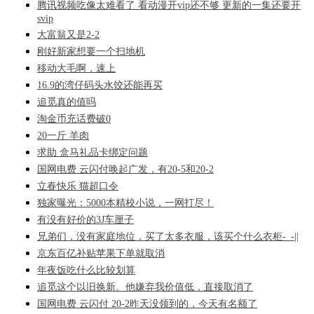
腾讯视频吃像太难看了 看动漫开vip还不够 更新的一集还要开
svip
大富翁又是2-2
刚好新家想要一个扫地机
移动大毛啊，速上
16.9的湾仔码头水饺还能再买
追觅真的值吗
淘金币充话费破0
20一斤 羊肉
求助 盒马礼品卡绑定问题
国网电费 云闪付唤起广发，有20-5和20-2
立春快乐 猫超口令
独家曝光：5000本精校小说，一网打尽！
有没有好价的3J车厘子
兄弟们，没有家庭地位，买了太多衣服，该买个什么衣柜-_-||
京东百亿补贴苹果下单就取消
年夜饭吃什么比较划算
追觅这个以旧换新。他嫌弃我价值低，直接取消了
国网电费 云闪付 20-2昨天没领到的，今天有名额了