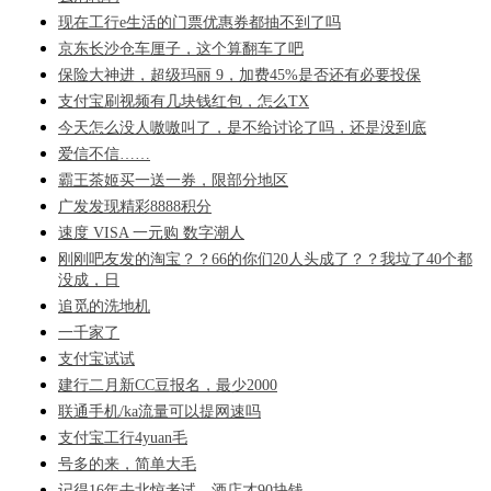
现在工行e生活的门票优惠券都抽不到了吗
京东长沙仓车厘子，这个算翻车了吧
保险大神进，超级玛丽 9，加费45%是否还有必要投保
支付宝刷视频有几块钱红包，怎么TX
今天怎么没人嗷嗷叫了，是不给讨论了吗，还是没到底
爱信不信……
霸王茶姬买一送一券，限部分地区
广发发现精彩8888积分
速度 VISA 一元购 数字潮人
刚刚吧友发的淘宝？？66的你们20人头成了？？我垃了40个都
没成，日
追觅的洗地机
一千家了
支付宝试试
建行二月新CC豆报名，最少2000
联通手机/ka流量可以提网速吗
支付宝工行4yuan毛
号多的来，简单大毛
记得16年去北惊考试，酒店才90块钱