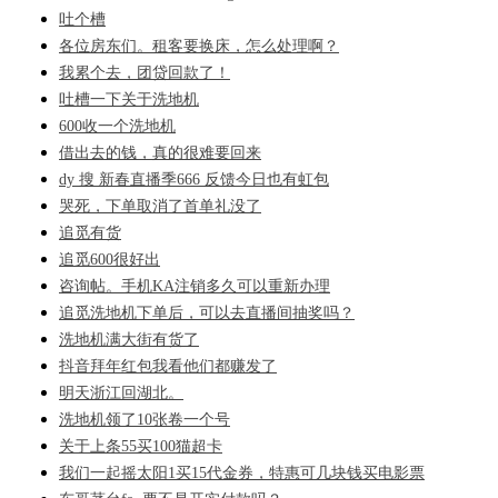
吐个槽
各位房东们。租客要换床，怎么处理啊？
我累个去，团贷回款了！
吐槽一下关于洗地机
600收一个洗地机
借出去的钱，真的很难要回来
dy 搜 新春直播季666 反馈今日也有虹包
哭死，下单取消了首单礼没了
追觅有货
追觅600很好出
咨询帖。手机KA注销多久可以重新办理
追觅洗地机下单后，可以去直播间抽奖吗？
洗地机满大街有货了
抖音拜年红包我看他们都赚发了
明天浙江回湖北。
洗地机领了10张卷一个号
关于上条55买100猫超卡
我们一起摇太阳1买15代金券，特惠可几块钱买电影票