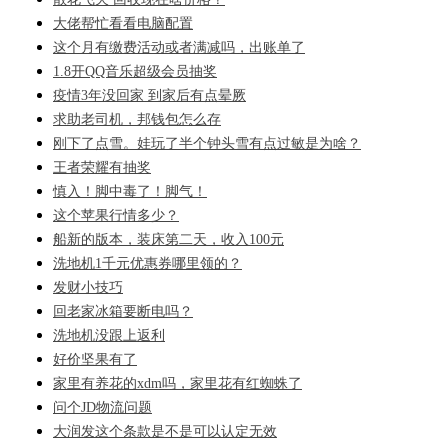
大佬帮忙看看电脑配置
这个月有缴费活动或者满减吗，出账单了
1.8开QQ音乐超级会员抽奖
疫情3年没回家 到家后有点晕厥
求助老司机，邦钱包怎么存
刚下了点雪。娃玩了半个钟头雪有点过敏是为啥？
王者荣耀有抽奖
慎入！脚中毒了！脚气！
这个苹果行情多少？
船新的版本，装床第二天，收入100元
洗地机1千元优惠券哪里领的？
发财小技巧
回老家冰箱要断电吗？
洗地机没跟上返利
好价坚果有了
家里有养花的xdm吗，家里花有红蜘蛛了
问个JD物流问题
大润发这个条款是不是可以认定无效