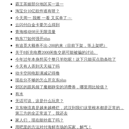
霸王茶姬部分地区买一送一
淘宝分10亿软件谁有呀？
今天周一 我擦 一看 又买单了·~·
云闪付白金卡要怎么得到
青海移动98元无限流量
狗东77如何强开plus
有追觅大额券不出-200的来（目前下架，等上架吧）
关于8折充电费2000闲鱼交易可能被骗的讨论。
今年过年本身想买个整只羊吃呢！这下只能买点肋条吃了
今天有人弄到天天福了吗
动卡空间电影满减记得撸
现在分不够的怎么开京东plus
郊区的跟风领了魔都静安的消费券，哪里用比较值？
有水
无话可说，这是什么玩意？
京东物流真是越来越稀烂，武汉到我们这里根本都是正常的，
第三方的全正常送了，我还去
家人们，现在能抄底了吗？
用吧里的方法对付海鲜市场的买家，解气！