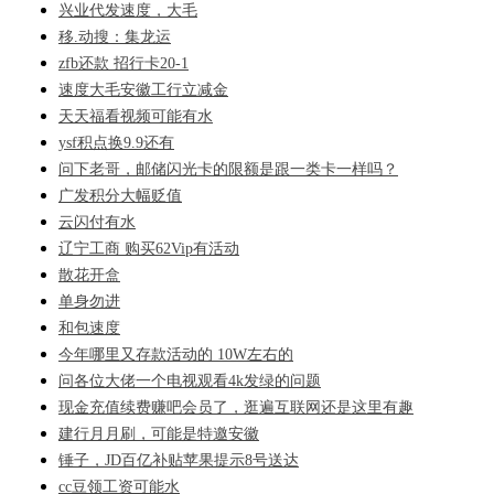
兴业代发速度，大毛
移.动搜：集龙运
zfb还款 招行卡20-1
速度大毛安徽工行立减金
天天福看视频可能有水
ysf积点换9.9还有
问下老哥，邮储闪光卡的限额是跟一类卡一样吗？
广发积分大幅贬值
云闪付有水
辽宁工商 购买62Vip有活动
散花开盒
单身勿进
和包速度
今年哪里又存款活动的 10W左右的
问各位大佬一个电视观看4k发绿的问题
现金充值续费赚吧会员了，逛遍互联网还是这里有趣
建行月月刷，可能是特邀安徽
锤子，JD百亿补贴苹果提示8号送达
cc豆领工资可能水