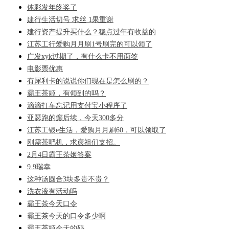
体彩发年终奖了
建行生活切号 求丝 1果重谢
建行资产提升买什么？稳点过年有收益的
江苏工行爱购月月刷1号刷完的可以领了
广发xyk过期了，有什么卡不用面签
电影票优惠
有犀利卡的说说你们现在是怎么刷的？
霸王茶姬，有领到的吗？
滴滴打车忘记用支付宝小程序了
亚瑟跑的癫后续，今天300多分
江苏工银e生活，爱购月月刷60，可以领取了
刚需茶吧机，求彦祖们支招。
2月4日霸王茶姬答案
9.9瑞幸
这种汤圆合3块多贵不贵？
洗衣液有活动吗
霸王茶今天口令
霸王茶今天的口令多少啊
霸王茶姬今天的码