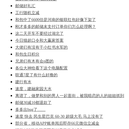
邮储好礼汇
工行随机立减
和包中了6600但是河南的银联红包好像下架了
刚才多多的邮储未支付订单你们怎么处理啊？
这二天开车不要经过湖北了
今日猫超口令和大赢家答案
大佬们有没有干小红书水军的
和包生日积分
兄弟们有木有会p图的
各位大神给看下这个电脑配置
联通7星了有什么好撸的
建行有水
速度，建融家园大水
离谱了，做梦和别的男人一起逛街，被我暗恋的人的姐姐抓到
邮储30减10都退款了
多多出bug了……
速度 快去 民生星巴克 60-30 超级大毛 马上没有了
部分省，移动APP账单阅后即存66元微信立减金