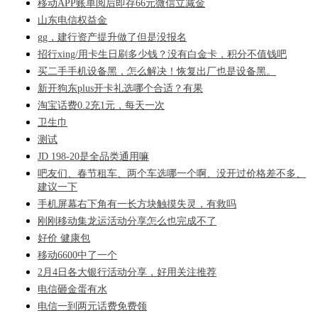
移动APP账单阅后即存66元微信立减金
山东电信权益金
gg，建行资产提升做了但是没报名
招行xing/用卡生日刷多少钱？没有白金卡，积分不值钱吧
买二手手机设备黑，怎么解决！恢复出厂也是设备黑。
新开狗东plus开卡礼选哪个合适？有果
淘宝话费0.2充1元，每天一次
卫生巾
测试
JD 198-20是全品类通用嘛
吧友们、春节租车、两个车选哪一个啊、没开过价格差不多、
建议一下
手机屏幕右下角有一长方块触摸失灵，有救吗
刚刚移动集龙运活动分享怎么也完成不了
好价 健康包
移动6600中了一个
2月4日各大银行活动分享，好用关注推荐
电信砸金蛋有水
电信一到两元话费免费领