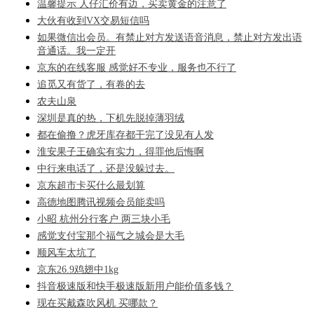
温馨提示 人仔汇价有边，买卖黄金的注意了
大伙有收到VX交易短信吗
如果微信出会员。有禁止对方发送语音消息，禁止对方发出语
音通话。我一定开
京东的在线客服 感觉好不专业，服务也不行了
追觅又有货了，有卷的去
农夫山泉
深圳是真的热，下机先脱掉薄羽绒
都在偷撸？虎牙库存都干完了没见有人发
淮安果子王确实有实力，得罪他后悔啊
中行来电话了，还是没躲过去。
京东超市卡买什么最划算
高德地图腾讯视频会员能卖吗
小昭 杭州分行客户 两三块小毛
感觉支付宝那个福气之城会是大毛
顺风车太坑了
京东26.9鸡翅中1kg
抖音极速版和快手极速版新用户能价值多钱？
现在买戴森吹风机 买哪款？