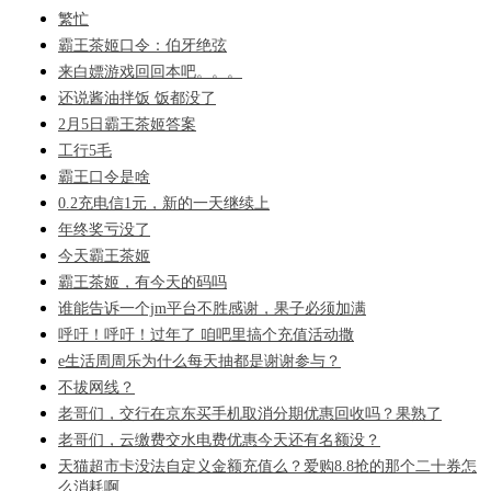
繁忙
霸王茶姬口令：伯牙绝弦
来白嫖游戏回回本吧。。。
还说酱油拌饭 饭都没了
2月5日霸王茶姬答案
工行5毛
霸王口令是啥
0.2充电信1元，新的一天继续上
年终奖亏没了
今天霸王茶姬
霸王茶姬，有今天的码吗
谁能告诉一个jm平台不胜感谢，果子必须加满
呼吁！呼吁！过年了 咱吧里搞个充值活动撒
e生活周周乐为什么每天抽都是谢谢参与？
不拔网线？
老哥们，交行在京东买手机取消分期优惠回收吗？果熟了
老哥们，云缴费交水电费优惠今天还有名额没？
天猫超市卡没法自定义金额充值么？爱购8.8抢的那个二十券怎
么消耗啊