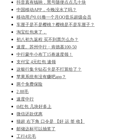
抖音真有钱呐，黑号随便点点几十块
中国移动APP，今晚没水了吗？
移动用户0.01撸一个月QQ音乐超级会员
车厘子是不是樱桃？樱桃是不是车厘子？
淘宝红包来了，
初八初九返程 买不到票怎么办？
速度。苏州中行；肯德基100-50
中行蒙牛小布丁15卷速度领！
支付宝 4元红包 速领
这银行集卡钻石卡是不打算给了？
苹果系统有没有赚吧app？
两个免费保险
2.88毛
速度中行
tb红包 几块好多上
微信还款优惠
猫超 右下角 口令是 【好 运 签 收】
邮储达标可以抽奖了
工行4元毛