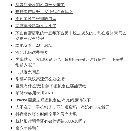
浦发积分收割机第一次赚了
建行资产提升，买个他不香吗？
支付宝抢了张球赛门票
高德集卡活动发大水了
茅台自营店取的十五年茅台黄牛说是拔头的，现在退回来怎么
鉴别有没有掉包
给吧友看下23年总结
河北电信话费抽奖
火车站人工窗口购票，他们是刷shen/份证读取信息 ，还是手
动输入呢？
同城退票问题
常德和武汉高速怎么这么堵
巨魔有什么玩法 除了虚拟定位还能玩啥
邮储xing/用卡满20-10
iPhone 巨魔之后虚拟定位 有点问题请教下
人不在了，手机锁了，不知道密码，有没有办法解开
抖音极速版长时间没用的号有大毛
杭州银行明天还有微信还款5000-20吗？
京东年兽翻车