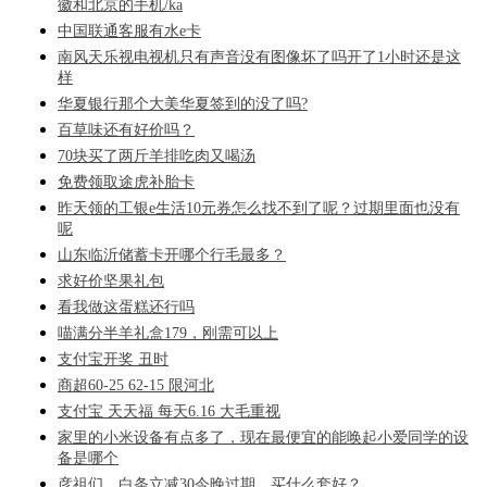
徽和北京的手机/ka
中国联通客服有水e卡
南风天乐视电视机只有声音没有图像坏了吗开了1小时还是这
样
华夏银行那个大美华夏签到的没了吗?
百草味还有好价吗？
70块买了两斤羊排吃肉又喝汤
免费领取途虎补胎卡
昨天领的工银e生活10元券怎么找不到了呢？过期里面也没有
呢
山东临沂储蓄卡开哪个行毛最多？
求好价坚果礼包
看我做这蛋糕还行吗
喵满分半羊礼盒179，刚需可以上
支付宝开奖 丑时
商超60-25 62-15 限河北
支付宝 天天福 每天6.16 大毛重视
家里的小米设备有点多了，现在最便宜的能唤起小爱同学的设
备是哪个
彦祖们，白条立减30今晚过期，买什么套好？