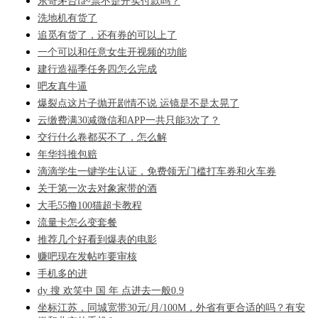
东哥茅台fa~票不是开实付款吗？
洗地机有货了
追觅有货了，还有券的可以上了
一个可以和任意女生开视频的功能
建行造福季任务四怎么完成
吧友真牛逼
爆裂点这片子抛开剧情不说 运镜是不是太晃了
云缴费满30减微信和APP一共只能3次了？
交行什么卷都买不了，怎么解
年华抖推包赔
滴滴学生一键学生认证，免费领无门槛打车券和火车券
关于第一次去对象家带的酒
大毛55撸100猫超卡教程
流量卡怎么变套餐
推荐几个好看到爆表的电影
赚吧现在发帖咋要审核
手机多的进
dy 搜 欢笑中 国 年 点进去一般0.9
坐标江苏，同城宽带30元/月/100M，外省有更合适的吗？有安