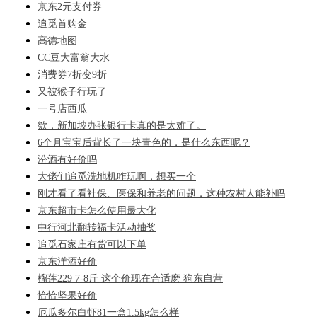
京东2元支付券
追觅首购金
高德地图
CC豆大富翁大水
消费券7折变9折
又被猴子行玩了
一号店西瓜
欸，新加坡办张银行卡真的是太难了。
6个月宝宝后背长了一块青色的，是什么东西呢？
汾酒有好价吗
大佬们追觅洗地机咋玩啊，想买一个
刚才看了看社保、医保和养老的问题，这种农村人能补吗
京东超市卡怎么使用最大化
中行河北翻转福卡活动抽奖
追觅石家庄有货可以下单
京东洋酒好价
榴莲229 7-8斤 这个价现在合适麽 狗东自营
恰恰坚果好价
厄瓜多尔白虾81一盒1.5kg怎么样