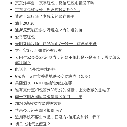
京东炸年兽，京享红包，微信红包雨都没了吗
京东红包好去处，思念煎饺两斤9.9元
请教下建行除了龙钱宝还能存哪里
油卡200-20
迪斯尼票能卖多少呀现在？有知道的嘛
爱奇艺红包
光明新鲜牧场牛奶950ml买一送一，可凑单更低
支付宝6元 不知道还有没有
云闪付62会员6元还款券，还款不抵扣是不是黑了，需要怎么
解决啊？
电话卡 也是越来越严格
6元毛，支付宝香港地铁公交优惠券（如图）
美团酒水199-100链接谁知道在哪
谁有支付宝和包签到50积分的链接，上次收藏的删帖了
问一下朋友圈抖音极速版的项目……果
2024.2高收益存款理财攻略
苹果今天还有回收报价吗？
近期手机不要出木瓜，已经有2位吧友和我一样了
初二飞驰怎么便宜？