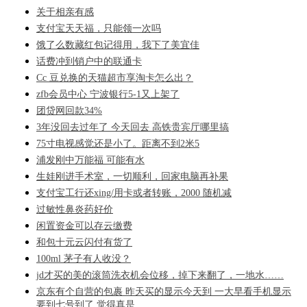
关于相亲有感
支付宝天天福，只能领一次吗
饿了么数藏红包记得用，我下了美宜佳
话费冲到销户中的联通卡
Cc 豆兑换的天猫超市享淘卡怎么出？
zfb会员中心 宁波银行5-1又上架了
团贷网回款34%
3年没回去过年了 今天回去 高铁贵宾厅哪里搞
75寸电视感觉还是小了。距离不到2米5
浦发刚中万能福 可能有水
生娃刚进手术室，一切顺利，回家电脑再补果
支付宝工行还xing/用卡或者转账，2000 随机减
过敏性鼻炎药好价
闲置资金可以存云缴费
和包十元云闪付有货了
100ml 茅子有人收没？
jd才买的美的滚筒洗衣机会位移，掉下来翻了，一地水……
京东有个自营的包裹 昨天买的显示今天到 一大早看手机显示
要到七号到了 觉得真是