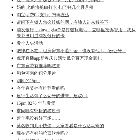
妈的 老的海航白打卡 扣了好几个月月租
淘宝话费0.2充1元 扫码直达
请问下有钱人怎么转账的啊，有钱人进来解答下
浦发银行，xinyongka总是打骚扰电话，去哪里投诉管用，我从
来都没用过浦发银行的卡
发个人头活动
吧律在不在，租房房东不退押金，也没有他shen/份证号！
虎牙直播app新春庆典活动瓜分百万现金豪礼
广东宽带有推荐吗吃果
和包河南的积分用途
刚刚的15pm
今年春节档有推荐看的吗
建行生活饿了么切号的进来。建议mk
15pm 8278 年前发货
求问哪有95折的猫超卡
薅羊毛没有好下场……
莫名收到几个快递，大家看看是什么活动寄的
现在还有好的抢票软件吗？