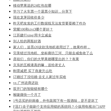
移动苹果送的24红包在哪
学习了火车票一个退票小知识，分享下
现在龙茅回收价多少
昨天吧友发的工行数据线无法发货要耍赖了咋办
荣耀100和civi3哪个更好？
江苏建行xing/用卡立减金
别人给的两瓶好酒
家人们，追觅t20这款洗地机谁用过了，效果咋样，
完美错过洗地机、坐标廊坊三河、只能去咸鱼收了么
彦祖们，你们的大苹果都哪里出的？？有果
京东的五粮液真的嘛，送给老丈人
刚需减肥 买了燕麦怎么吃
订婚过了没结婚 去丈人家过年买啥
vx 广州农商还款
双开门的智能锁有哪个
喉咙痛快一个月了
1号店买的剑南春，外包装闻下有一股酒味，是不是坏了
F迅T1盒子能刷个支持应用锁的系统吗？小孩用电视冷门APP