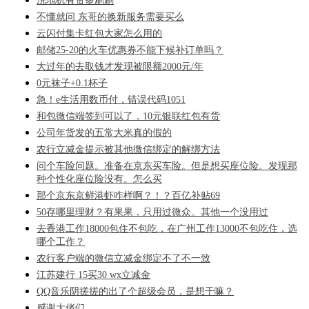
洗地机有货多刷刷
不懂就问 东哥的换新服务需要买么
云闪付集卡红包大家怎么用的
邮储25-20的火车优惠券不能下候补订单吗？
大过年的去取钱才发现被限额2000元/年
0元袜子+0.1杯子
急！e生活用数币付，错误代码1051
和包微信端签到可以了，10元银联红包有货
公司年货发的五常大米真的假的
农行立减金提示被其他微信绑定的解绑方法
问个车险问题。准备在京东买车险。但是想买座位险。发现那
种个性化座位险没有。怎么买
那个京东京鲜港虾咋样啊？！？百亿补贴69
50存哪里理财？有果果，只用过微众。其他一个没用过
去香港工作18000包住不包吃，在广州工作13000不包吃住，选
哪个工作？
农行客户端的微信立减金绑定不了不一致
江苏建行 15买30 wx立减金
QQ音乐阴搓搓的出了个超级会员，是想干嘛？
感谢大佬们