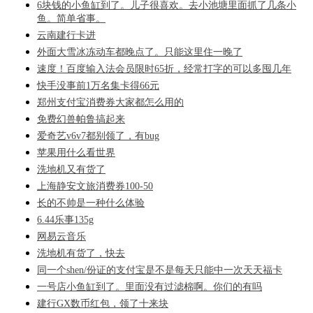
6块钱的小鱼缸到了。儿子很喜欢。去小池塘里面抓了几条小
鱼。简单省事。
云南建行卡进
外面大雪冰冻动车都晚点了。只能这里住一晚了
速度！百度输入法会员限时65折，经常打字的可以多囤几年
快手没事前1万名集卡得66元
郑州支付宝消费券大家都怎么用的
免费幻兽帕鲁搞起来
爱奇艺v6v7都别领了，有bug
苹果用什么看世界
洗地机又有货了
上海静安文旅消费券100-50
长的不帅是一种什么体验
6.44乐事135g
网易云音乐
洗地机有货了，快去
同一个shen/份证的支付宝是不是每天只能中一次天天福卡
一号店小鱼缸到了。里面没有过滤棉啊。你们的有吗
建行GX数币红包，领了十来块