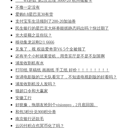
……wx还款 第2次出现 5000-20 杭州储蓄卡
不撸一定没有
爱购8.8星巴克30有货
支付宝车生活领到了200-20加油券
民生银行的星巴克大杯券能抓静态码出吗？快过期了
光大提额之逗你玩？
移动集龙运刚2/1 6666
见鬼了，视 权益爱奇异V6 5个全被领了
还有半个小时就要登机，用贵宾厅是不是不划算啊
浦发收割机有水
打印纸 草稿纸 画画纸 手工纸 好价！！！！！！！！
张译电影版的三大队看完了，不知道电视剧版的好看吗？
浦发收割机没人发吗？
猫超口令和大赢家
安徽工行
好犹豫，拖朋友抢到个visionpro，2月底回国。
和包3积分兑900积分券
南京银行还款毛
云闪付积点也冥币化了吗？