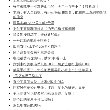
土耳其的iCloud怎么买？
每年都能中一次农夫山泉的，今年一直中不了！哎真烦！
求助，有人欠我钱，有shen/份证和姓名，能在网上查到哪些他
的信息
顺风车400多公里500块贵吗
支付宝五福翻牌好多12的无门槛打车券啊
指纹锁按钮坏了，维修要500块
一号店2J的车厘子咋样？
四川农行xyk半价20e卡和猫超卡
续了赚客吧会员和京东会员
电信话费有优惠吗，以前8折看不上
深圳中行兑换港币只能5000，然后去建行直接15000
苹果手机丢了，怎么把数据弄到小米上？知道苹果ID
1号店车厘子翻车了
有个问题问大伙，大家绑K放心吗
回家过年要经过安徽，江西，湖北的进来。重要
要上高速的记得多买几幅防滑链。发财！
这个店的车厘子可以买吗？
追觅现在还能买吗