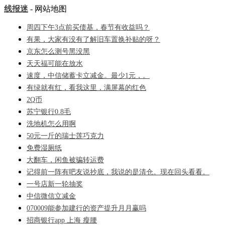
线报迷
- 网站地图
周四下午3点前买债基，春节有收益吗？
有果，大家有没有了解旧车置换补贴的呀？
京东怎么测号黑没黑
天天福可能在放水
速度，中信储蓄卡立减金。最少1元，。
有绿就有红，看我这里，满屏幕的红色
2Q币
苏宁银行0.8毛
洗地机怎么用啊
50元一斤的瑞士莲巧克力
免费湿厕纸
大翻车，闲鱼被骗转运费
记得前一阵有吧友说抄底，我说的是清仓。现在回头看看。
一号店新一轮抽奖
中信微信立减金
070009能参加建行的资产提升月月赢吗
招商银行app 上海 瘦腰