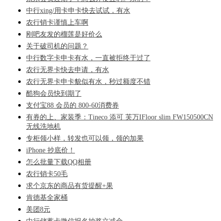
中行xing/用卡申卡快去试试，有水
农行销卡谨慎上车啊
刚吧友发的榴莲是好价么
关于破司机的问题？
中行数字卡申卡有水，一直被拒终于过了
农行无界卡快去申请，有水
农行无界卡申卡貌似有水，秒过额度不错
酷狗会员快到期了
支付宝88 会员的 800-60消费券
有券的上、家装季：Tineco 添可 芙万IFloor slim FW150500CN
无线洗地机
专柜领小样，转发也可以领，领的加果
iPhone 抄底价！
怎么批量下载QQ相册
农行销卡50毛
求个京东的商品有货提醒+果
肯德基全家桶
美团8元