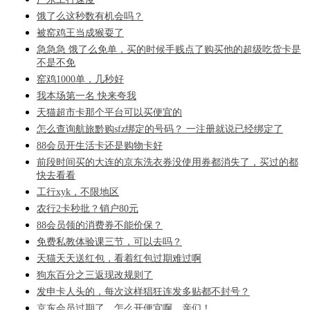
饿了么这秒数有机会吗？
被窑鸡王当成猴耍了
急急急 饿了么免单，买的时候手贱点了购买他的超级吃货卡是
不是不免
窑鸡1000单，几秒好
我本场第一名 快来夸我
天猫超市卡那个平台可以买便宜的
怎么查询航旅黔购sfz绑定的号码？ 一注册就说已经绑定了
88会员开生活卡还是购物卡好
前段时间买的大连的京东洗衣券没使用券都消失了，买过的都
快去看看
工行xyk，不限地区
农行2卡秒批？销户80元
88会员领的消费券不能价保？
免费私教体验课三节，可以去吗？
天猫天天送红包，看着红包过期难过啊
狗东百分之三返现改规则了
发申卡人头的，每次这样猖狂连发多贴都不封号？
京东会员过期了，怎么开便宜啊。亲们！