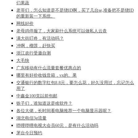
们果蔬
老哥们，怎么知道是不是绕ID啊，买了几台se,准备把不是绕ID
的重新装一下系统。
网线好价
老母鸡停服了，大家刷什么系统可以做私人云盘
满大街叮咚，有活动吗？
冲啊，榴莲，赶快买
浙江农行受邀自测
大毛快
广东移动有什么流量套餐优惠点的
哪里有好价收钱音箱，vx的。果
交通银行的数字红包8.8元，要怎么花，好久没用过，忘记怎么
用了
中鑫金100克以前包邮
铁子们，谁知道这是啥软件？
各位大佬，长时间看电脑推荐一个电脑显示器呢？
湖北电信3g流量
哔哩哔哩电视大会员60元，是有什么活动吗
茅台今日预约