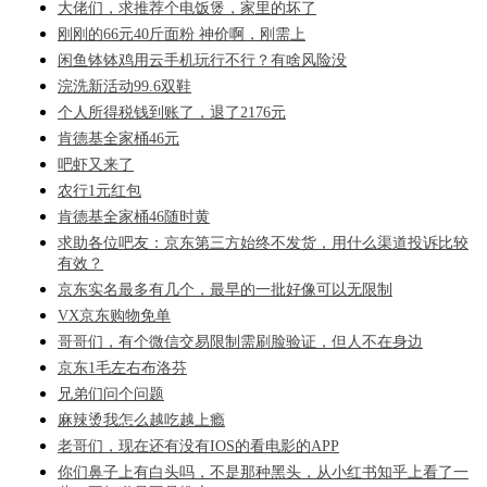
大佬们，求推荐个电饭煲，家里的坏了
刚刚的66元40斤面粉 神价啊，刚需上
闲鱼钵钵鸡用云手机玩行不行？有啥风险没
浣洗新活动99.6双鞋
个人所得税钱到账了，退了2176元
肯德基全家桶46元
吧虾又来了
农行1元红包
肯德基全家桶46随时黄
求助各位吧友：京东第三方始终不发货，用什么渠道投诉比较
有效？
京东实名最多有几个，最早的一批好像可以无限制
VX京东购物免单
哥哥们，有个微信交易限制需刷脸验证，但人不在身边
京东1毛左右布洛芬
兄弟们问个问题
麻辣烫我怎么越吃越上瘾
老哥们，现在还有没有IOS的看电影的APP
你们鼻子上有白头吗，不是那种黑头，从小红书知乎上看了一