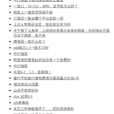
中行储蓄卡微信报名抽奖立减金
一加12，16+512，4099。这手机怎么样？
闲鱼上一键发货快递不接
订酒店一般去哪个平台划算一些
上次A 苹果还没卖，现在就京东7699
关于饿了么免单，上班地址有显示免单的商家，住的地址不显
示这个商家，免不免
蹲便器一套什么价？
pdd格力1.5一级才2500
中行抽奖
吧里谁想要鱼缸的这边有一个免费的
中行抽奖
京喜6-5，5-5，直接领！
建行手机银行缴电费满30最高赢20京东e卡
湖北电信3g流量
山东手抓饼好价
olay 试用9.9
zfb来撸纸
永艺三年钢板裂开了。。还好质保期长