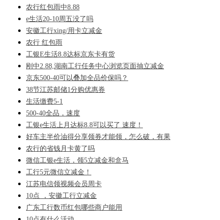
农行红包雨中8.88
e生活20-10周五没了吗
安徽工行xing/用卡立减金
农行 红包雨
工银E生活8.8达标京东卡有货
刚中2.88,湖南工行任务中心浏览页面抽立减金
京东500-40可以叠加全品价保吗？
38节江苏邮储1分购优惠券
生活缴费5-1
500-40全品，速度
工银e生活上月达标8.8可以买了 速度！
好车主半价油得分享领券才能领，怎么破，有果
农行的省钱月卡黄了吗
微信工银e生活，领5立减金和盒马
工行5元微信立减金！
江苏电信领视频会员周卡
10点 ，安徽工行立减金
广东工行数币红包哪些商户能用
10点有什么活动