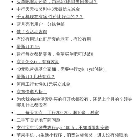
买单吧逾期还款，罚息400多能要回来吗？
中行天天抽奖刚中3元微信立减金
千元机现在有啥 性价比好点的？？
蓝月亮老用户一分钱包邮
饿了么活动咨询
有没有用过止鼾牙套的老哥，有没有用
塔斯订01.95
建行每次都是零蛋，希望买单吧可以破0
京豆怎么tx，有有效期
40元吃肯德基全家桶，需要中行xyk（ysf付款）
塔斯订0.几秒有戏？
河南工行女性0.1元买立减金
京东快递八折！
为啥我的e生活爱购买的打开啥都没有，还是上个月的？领券
哪儿什么都没有
……每天10点，工行200-20，润10多，独家
二手车卖异地车商问题
支付宝生活缴费农行xyk 100-5，不知道限制安徽
苹果手机，e生活小程序，消费达标领奖，进去没有领取地