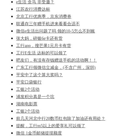
e生活 盒马 非受邀？
江苏农行消费达标
北京工行优惠季，京东消费券
联通存三年赠手机进来看看合适不
微信e生活出问题了吗 领的10-5怎么不到账
张大妈，碎银6e卡还有货
工行app，搜芒果1元月卡有货
工行E生活 达标的可以领了
吧友们，有没有存钱赠送手机的活动啊！！
广东工行领微信立减金，(不含广州，深圳)
平安中了这个算大奖吗？
平安口袋银行
工银2个活动
浦发积分真是一个坑
湖南电影票
工银2个活动
前几天河北中行20数币红包除了加油还有用处？
提醒，工行m5以上的爱享礼可以领了
微信 1金币邮储提现额度