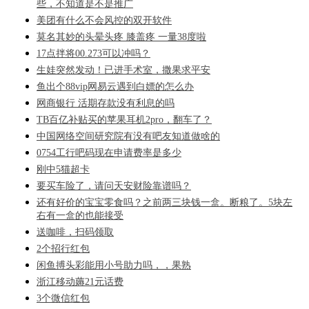
些，不知道是不是推广
美团有什么不会风控的双开软件
莫名其妙的头晕头疼 膝盖疼 一量38度啦
17点拌将00.273可以冲吗？
生娃突然发动！已进手术室，撒果求平安
鱼出个88vip网易云遇到白嫖的怎么办
网商银行 活期存款没有利息的吗
TB百亿补贴买的苹果耳机2pro，翻车了？
中国网络空间研究院有没有吧友知道做啥的
0754工行吧码现在申请费率是多少
刚中5猫超卡
要买车险了，请问天安财险靠谱吗？
还有好价的宝宝零食吗？之前两三块钱一盒。断粮了。5块左
右有一盒的也能接受
送咖啡，扫码领取
2个招行红包
闲鱼搏头彩能用小号助力吗，，果熟
浙江移动薅21元话费
3个微信红包