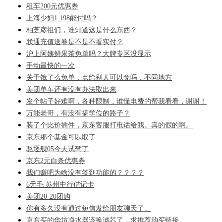
租车200元优惠券
上海少妇1.198能付吗？
柏芝彦祖们，谁知道这是什么东西？
联通充值送卷是不是不看实付？
沪上阿姨鲜果茶免单吗？大牌专区没显示
手动最快的一次
关于饿了么免单，点给别人可以免吗，不同地方
美团单车还有没有办法取出来
发个帖子好难啊，各种限制，谁懂电费的帮我看看，谢谢！
万能老哥，有没有搞学位的路子？
装了个比价插件，京东客服打电话给我。真的假的啊。
京东那个基金可以取了
驱逐舰05今天试驾了
京东2元白条优惠券
我们赚吧为啥没有签到功能的？？？？
6元毛 苏州中行借记卡
美团20-20团购
你有多久没有通过短信发给朋友聊天了。
京东买的华坊净水器该换滤芯了，求推荐购买链接