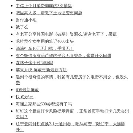
中信上个月消费6000的3次抽奖
吧里高人多，请教下土地证变更问题
财付通小毛
饿了么
有老哥分享韩国电影《破墓》资源么,谢谢老哥了，果蔬
求推荐个女生用的笔记4000出头
滴滴打车10元无门槛，手慢无！
有个微信所有葫芦娃的平台无限登录，这是什么问题
森林子这个时间稳吗
苹果系统 屏蔽更新最新方法
遇到个很奇怪的事情，我爸有几套房子的电费不用交，也没欠
费
iOS最新屏蔽
快 6次6元
海澜之家那些600券都没有了吗
钉钉这个极速打卡风险提示弹窗 ，正常首页手动打卡几天会消
失吗？
辽宁云闪付积点换2-1元通用券，吧码可套（限辽宁，大连除
外）