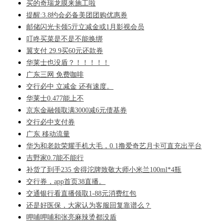
买的奇瑞龙膜来施工啦
提醒:3.8约会必备美团团购优惠券
邮储闪光卡领5亓立减金或1月影视会员
叮咚买菜是不是不能换绑
翼支付 29.9买60元还款券
华莱士也没盾？！！！！！
广东三网 免费咖啡
交行必中 立减金 还有速度。
华莱士0.477能上不
京东金融领取满3000减6元债基券
交行必中支付券
广东 移动流量
华为和老款荣耀手机大毛，0.1撸爱奇艺月卡可直充出平台
吉野家0.7能不能行
补货了到手235 舍得沱牌致敬大师小米兰100ml*4瓶
交行券，app首页38直播。
交通银行看直播领取1-88元消费红包
还是好医保，大家认为客服回复靠谱么？
呷哺呷哺和张亮麻辣烫都没盾