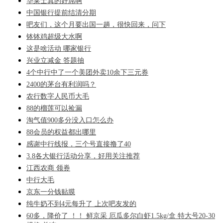
华莱士真的好屌啊
中国银行提前结清分期
吧友们，这个月要出国一趟，很快回来，问下
钵钵鸡超级大水啊
这是啥活动 哪家银行
兴业立减金 答题抽
4个中行中了一个美团外卖10余下三元券
2400的茅台有利润吗？
农行数字人民币大毛
88的榴莲可以捡漏
淘气值900多分没入口怎么办
88会员的权益都出哪里
感谢中行线报，三个号直接撸了40
3.8各大银行活动分享，好用关注推荐
江西农商 领券
中行大毛
京东一分钱贴膜
纯牛奶不到4元每升了 上次吧友发的
60多，降价了 ！！ 鲜京采 厄瓜多尔白虾1.5kg/盒 特大号20-30