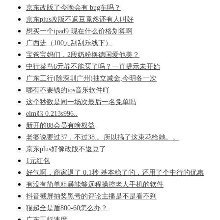
京东改版了今晚会有 bug车吗？
京东plus改版不返豆竟然还有人叫好
想买一个ipad9 现在什么价格划算啊
广西进（100元刮刮乐线下）
宝爸宝妈们，2段奶粉换德国爱他美？
中行菜鸟6元券不能买了吗？一直提示未开始
广东工行(除深圳广州)抽立减金,今明各一次
哪有不要钱的ios音乐软件吖
这个秒数是同一场次最后一名免单吗
elm鸡 0.213s996..
新开的88会员有啥权益
老婆说要过37，不过38.。所以搞了这束花给她。。
京东plus好像改版不返豆了
1元红包
好气啊，商家退了 0.1秒 基本稳了的，还用了个中行的优惠
有没有简单粗暴能够远程操控老人手机的软件
抖音截屏抽奖黑号的评论主播是不是看不到
猫超全是盾800-60怎么办？
广东工行速度