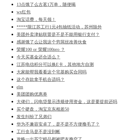
13点饿了么古茗1万单，随便喝
wx红包
淘宝话费，每天领！
*****限江苏工行1元4包抽纸活动，苏州除外
美团外卖津贴联盟是不是不能用银行支付？
感谢饿了么让我这个穷屌丝改善伙食
荣耀100 or 荣耀100pro ？
今天买基金还合适么？
江苏电信积分可以换E卡，其他地方自测
大家能帮我看看这个宅基购买合同吗
这个存款拿手机合适吗？
elm
美团团购优惠券
大佬们，闪电贷显示违规使用资金，这是要提前还吗
买个硬盘，淘宝京东相差50
发生纠纷了兄弟们
华为不兼容安卓了，是不是不方便撸毛了？
工行盒马是不是没到帐
攻略一出苏宁精品都被吧友撸空了