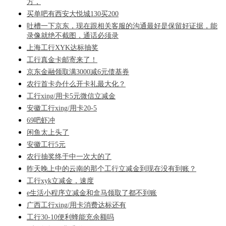
方，
买单吧有西安大悦城130买200
吐槽一下京东，现在跟相关客服的沟通最好是保留好证据，能
录像就绝不截图，通话必须录
上海工行XYK达标抽奖
工行真金卡邮寄来了！
京东金融领取满3000减6元债基券
农行首卡办什么开卡礼最大化？
工行xing/用卡5元微信立减金
安徽工行xing/用卡20-5
69吧虾冲
闲鱼太上头了
安徽工行5元
农行抽奖终于中一次大的了
昨天晚上中的云南的那个工行立减金到现在没有到账？
工行xyk立减金，速度
e生活小程序立减金和盒马领取了都不到账
广西工行xing/用卡消费达标还有
工行30-10便利蜂能充余额吗