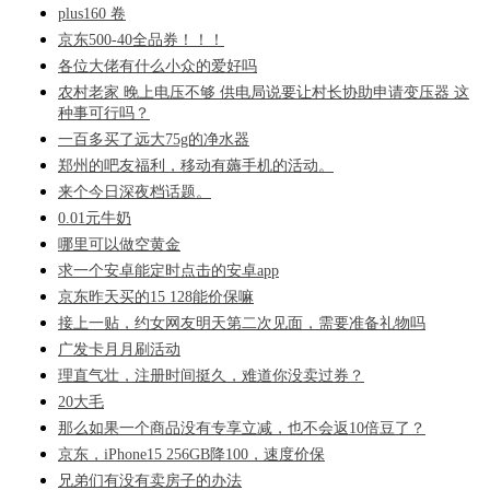
plus160 卷
京东500-40全品券！！！
各位大佬有什么小众的爱好吗
农村老家 晚上电压不够 供电局说要让村长协助申请变压器 这
种事可行吗？
一百多买了远大75g的净水器
郑州的吧友福利，移动有薅手机的活动。
来个今日深夜档话题。
0.01元牛奶
哪里可以做空黄金
求一个安卓能定时点击的安卓app
京东昨天买的15 128能价保嘛
接上一贴，约女网友明天第二次见面，需要准备礼物吗
广发卡月月刷活动
理直气壮，注册时间挺久，难道你没卖过券？
20大毛
那么如果一个商品没有专享立减，也不会返10倍豆了？
京东，iPhone15 256GB降100，速度价保
兄弟们有没有卖房子的办法