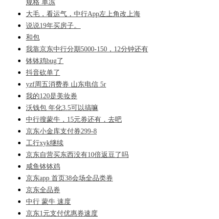
规格 单冻
大毛，看运气，中行App左上角改上海
说说19年买房子。
和包
我靠京东中行分期5000-150，12分钟还有
钵钵鸡bug了
抖音砍单了
yzf周五消费券 山东电信 5r
我的120是美妆券
沃钱包 年化3.5可以搞嘛
中行搜蒙牛，15元券还有，去吧
京东小金库支付券299-8
工行xyk继续
京东自营买东西没有10倍返豆了吗
咸鱼钵钵鸡
京东app 首页38会场全品类券
京东全品券
中行 蒙牛 速度
京东1元支付优惠券速度