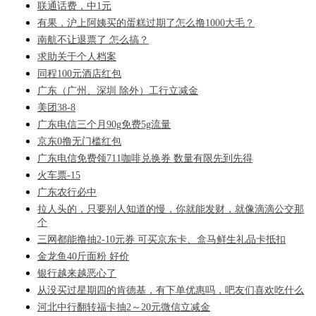
联通话费，中1元
有果，沪上阿姨买的蛋糕过期了怎么撸1000大毛？
南航不让退票了 怎么搞？
求助关于个人档案
同程100元酒店红包
广东（广州、深圳 除外）工行立减金
美团38-8
广东电信三个月90g免费5g流量
京东0撸无门槛红包
广东电信免费领711咖啡兑换券 数量有限先到先得
火车票-15
广东农行必中
拉人头的，只要别人知道的慢，你就能发财，就像滴滴公交那
个
三网都能撸抽2-10元券 可买京东卡、盒马鲜生礼品卡抵扣
金龙鱼40斤面粉 好价
银行越来越恶心了
从没买过星期四的肯德基，有下单优惠吗，吧友们喜欢吃什么
河北中行翻转福卡抽2～20元微信立减金