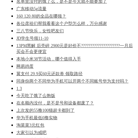
名单里没付的饿了么，是不是今天就不能参加了
广东移动5g流量
160 120 80的全品在哪领？
各位彦祖们帮我看看这个户型怎么样，万分感谢
三八节快乐，女性吧友们
JD学生号领11-10
13PM黑解 后壳碎 2900元是好价不?????????????????????一月后
买会不会更便宜
本地小米38节活动，哪个值得入手
网易鸡蛋
翼支付 29.9买60元还款券 领取路径
同身份两个不同华为手机可以开两个不同账号华为支付吗？
1.3
今天吃了饿了么饱饭
在名额内没付，是不是号和设备都废了？
上次发的55撸100猫超卡都到了
华为手机最低0撸实物
淘菜菜3元红包
大家引以为戒吧