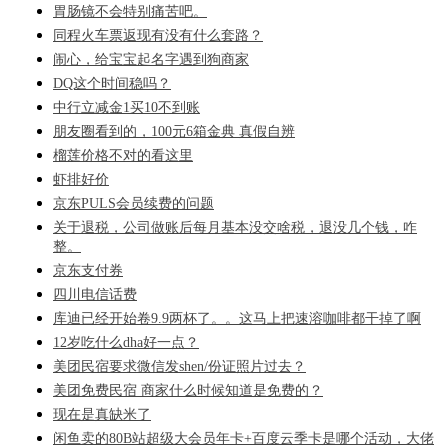
胃肠镜不会特别痛苦吧。
同程火车票返现有没有什么套路？
闹心，给宝宝起名字遇到狗商家
DQ这个时间稳吗？
中行立减金1买10不到账
朋友圈看到的，100元6箱金典 真假自辨
榴莲价格不对的看这里
虾排好价
京东PULS会员续费的问题
关于退税，公司做账后每月基本没交啥税，退没几个钱，咋
整。
京东支付券
四川电信话费
库迪已经开始卷9.9两杯了。。这马上把速溶咖啡都干掉了啊
12岁吃什么dha好一点？
美团民宿要求微信发shen/份证照片过去？
美团免费民宿 商家什么时候知道是免费的？
现在是真缺米了
闲鱼卖的80B站超级大会员年卡+百度云季卡是哪个活动，大佬