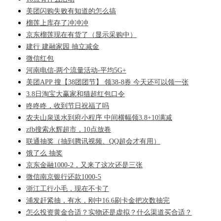
美团闪购失败有知道的怎么搞
榴莲上库存了冲冲冲
京东榴莲现在有货了（显示采购中）
建行 建融家园 抽立减金
微信红包
河南电信-两个流量活动-平均5G+
美团APP 搜【38团团节】 领38-8券 今天还可以领一张
3.8日淘宝大赢家和猫超红包口令
咚咚咚，收到节日祝福了吗
农夫山泉送水到府小程序 中间横幅领3.8+10满减
zfb搜索永辉超市，10点放卷
联通抽奖（抽到腾讯视频、QQ超会才有用）
饿了么 抽奖
京东金融1000-2，又来了这次还是三张
微信南京银行还款1000-5
浙江工行小毛，现在不卡了
浦发赶紧抽，有水，刚中16.6刷卡金把次数抽完
怎么投资黄金合适？实物还是虚拟？什么渠道买合适？