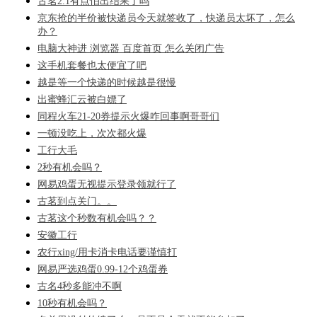
古茗2.1有点怕出结果了吗
京东抢的半价被快递员今天就签收了，快递员太坏了，怎么
办？
电脑大神进 浏览器 百度首页 怎么关闭广告
这手机套餐也太便宜了吧
越是等一个快递的时候越是很慢
出蜜蜂汇云被白嫖了
同程火车21-20券提示火爆咋回事啊哥哥们
一顿没吃上，次次都火爆
工行大毛
2秒有机会吗？
网易鸡蛋无视提示登录领就行了
古茗到点关门。。
古茗这个秒数有机会吗？？
安徽工行
农行xing/用卡消卡电话要谨慎打
网易严选鸡蛋0.99-12个鸡蛋券
古名4秒多能冲不啊
10秒有机会吗？