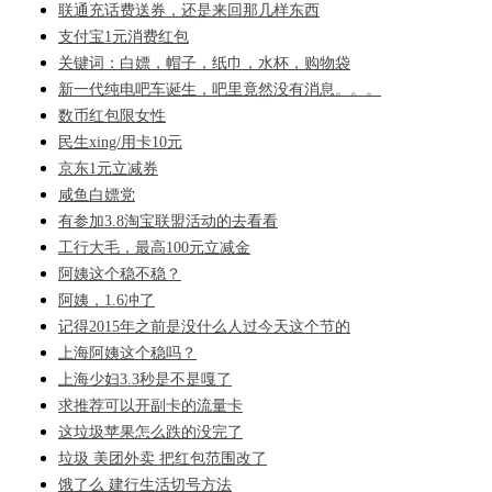
联通充话费送券，还是来回那几样东西
支付宝1元消费红包
关键词：白嫖，帽子，纸巾，水杯，购物袋
新一代纯电吧车诞生，吧里竟然没有消息。。。
数币红包限女性
民生xing/用卡10元
京东1元立减券
咸鱼白嫖党
有参加3.8淘宝联盟活动的去看看
工行大毛，最高100元立减金
阿姨这个稳不稳？
阿姨，1.6冲了
记得2015年之前是没什么人过今天这个节的
上海阿姨这个稳吗？
上海少妇3.3秒是不是嘎了
求推荐可以开副卡的流量卡
这垃圾苹果怎么跌的没完了
垃圾 美团外卖 把红包范围改了
饿了么 建行生活切号方法