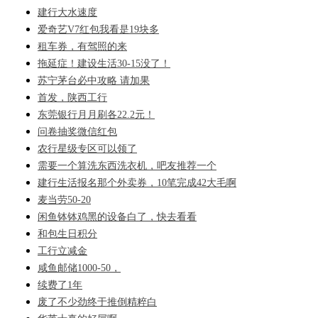
建行大水速度
爱奇艺V7红包我看是19块多
租车券，有驾照的来
拖延症！建设生活30-15没了！
苏宁茅台必中攻略 请加果
首发，陕西工行
东莞银行月月刷各22.2元！
问卷抽奖微信红包
农行星级专区可以领了
需要一个算洗东西洗衣机，吧友推荐一个
建行生活报名那个外卖券，10笔完成42大毛啊
麦当劳50-20
闲鱼钵钵鸡黑的设备白了，快去看看
和包生日积分
工行立减金
咸鱼邮储1000-50，
续费了1年
废了不少劲终于推倒精粹白