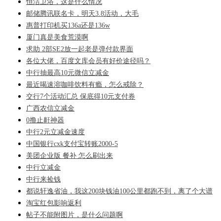
恒洁卫浴，这是什么情况
邮储腾讯联名卡，明天3.8活动，大毛
惠普打印机买136a还是136w
厦门真是美食荒漠啊
求助 2部SE2放一起老是弹付款界面
各位大佬，百度文库会员有好价途径吗？
中行抽最高10元微信立减金
最近喝速溶咖啡饮料有瘾，怎么戒除？
交行7个活动汇总 保底得10元支付券
广西农信立减金
0撸止鼾神器
中行2元立减金速度
中国银行cxk支付宝转账2000-5
美团企业版 餐补 怎么刷出来
中行立减金
中行来捡钱
都说轩逸省油，我这200块钱油100公里都跑不到，离了个大谱
淘宝红包影响返利
帖子不能附图片，是什么问题啊