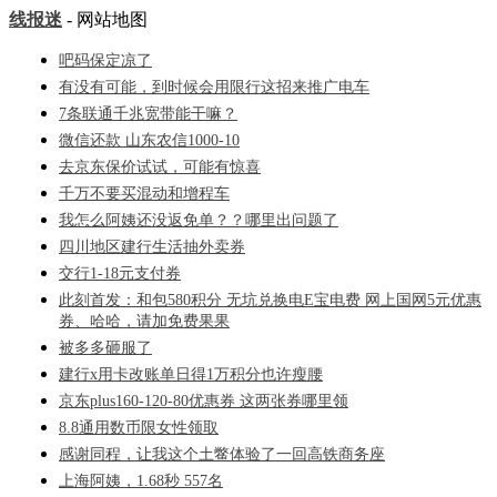
线报迷
- 网站地图
吧码保定凉了
有没有可能，到时候会用限行这招来推广电车
7条联通千兆宽带能干嘛？
微信还款 山东农信1000-10
去京东保价试试，可能有惊喜
千万不要买混动和增程车
我怎么阿姨还没返免单？？哪里出问题了
四川地区建行生活抽外卖券
交行1-18元支付券
此刻首发：和包580积分 无坑兑换电E宝电费 网上国网5元优惠
券、哈哈，请加免费果果
被多多砸服了
建行x用卡改账单日得1万积分也许瘦腰
京东plus160-120-80优惠券 这两张券哪里领
8.8通用数币限女性领取
感谢同程，让我这个土鳖体验了一回高铁商务座
上海阿姨，1.68秒 557名