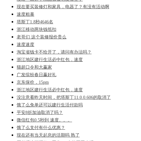
现在要买装修灯和家具，电器了？有没有活动啊
速度粗暴
塔斯丁1.8秒4646名
浙江移动两块钱抵扣
老哥们 这个装修报价贵么
速度速度
淘宝省钱卡不给开了，请问有办法吗？
浙江地区建行生活必中红包，速度
猫超口令和大赢家
广发缤纷春日赢好礼
京东保价，15pm
浙江地区建行生活必中红包，速度
没注意看昨天时间，把塔斯丁11.0.0.606的取消了
饿了么免单还可以建行生活付款吗
平安8折加油取消了吗？
微信红包0.5秒到 速度。。。
饿了么支付有什么优惠？
现在还有当天起息的活期吗 熟了