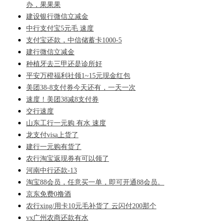
办，果果果
建设银行微信立减金
中行支付宝5元毛 速度
支付宝还款，中信储蓄卡1000-5
建行微信立减金
种植牙去三甲还是诊所好
平安万橙福利社领1~15元现金红包
美团38-8支付券今天还有，一天一次
速度！美团38减8支付券
交行速度
山东工行一元购 有水 速度
龙支付visa上货了
建行一元购有货了
农行淘宝返现券有可以领了
河南中行还款-13
淘宝88会员，任意买一单，即可开通88会员。
京东免费0撸酒
农行xing/用卡10元毛补货了 云闪付200那个
vx广州农商还款有水