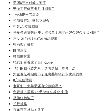
美团8元支付券，速度
安徽工行储蓄卡月月刷来了
1分钱麦当劳薯条
招商银行2元微信立减金
抖音zfb立减23块
拼多多退货包运费，谁买单？淘宝已好久好久没买刚需了
速度 麦当劳1元购麦辣鸡腿堡
招商银行抽奖
邮储速度
微信财付通
吧友们看看这个是什么app
1块5的稻花香大米，多号多撸，每号一次
淘宝百亿补贴用不了免息叠加银行卡优惠的啊
0充电信话费
老哥们，大苹果还有没割的吗？
免费抽！最高399元微信立减金 中信
微信红包速度
招行抽奖
京东百亿补贴关盾了