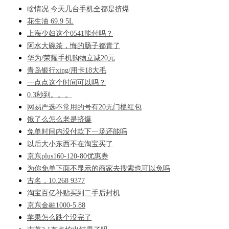
啥情况 今天几台手机全都是挤爆
花生油 69.9 5L
上海少妇这个0541能付吗？
阿水大碗茶，悔的肠子都青了
华为/荣耀手机购物立减20元
青岛银行xing/用卡18大毛
一点点这个时间可以吗？
0.3秒到。。。
网易严选不常用的号有20无门槛红包
饿了么怎么老是挤爆
免单时间内没付款下一场还能吗
以后大小东西不在淘宝买了
京东plus160-120-80优惠券
为你免单下面不显示的商家去搜索也可以免吗
古名，10.268 9377
淘宝百亿补贴买到二手后封机
京东金融1000-5.88
苹果怎么跌个没完了