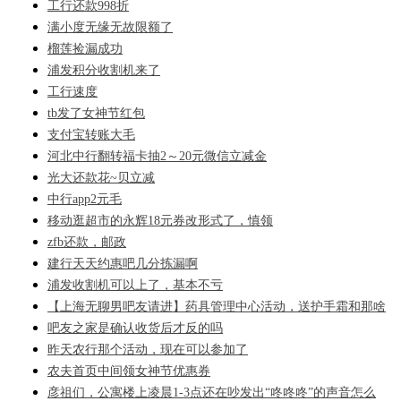
工行还款998折
满小度无缘无故限额了
榴莲捡漏成功
浦发积分收割机来了
工行速度
tb发了女神节红包
支付宝转账大毛
河北中行翻转福卡抽2～20元微信立减金
光大还款花~贝立减
中行app2元毛
移动逛超市的永辉18元券改形式了，慎领
zfb还款，邮政
建行天天约惠吧几分拣漏啊
浦发收割机可以上了，基本不亏
【上海无聊男吧友请进】药具管理中心活动，送护手霜和那啥
吧友之家是确认收货后才反的吗
昨天农行那个活动，现在可以参加了
农夫首页中间领女神节优惠券
彦祖们，公寓楼上凌晨1-3点还在吵发出“咚咚咚”的声音怎么