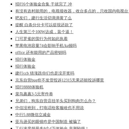
招行6个体验金合集 干就完了 冲
有没有农村能用的，电视接收器，收台多点的，只收国内电视台
吧友们，建行生活切滴滴黄了么
提醒 白条分分卡可以提现还款了
人生第三个100W达成，装个逼！
门可罗雀的萤行为何如此执着
苹果电池容量74会影响手机/ka顿吗
office 还有能用的产品密钥吗
招行体验金
招行体验金
建行ccb 猜涨跌你们也是没开奖吗
京东自营bug价不发货投诉12315无果还能投诉哪里
招行8888体验机
菜鸟裹裹3-5元寄件券
兄弟们，狗东自营店挂羊头买到狗肉怎么办？
中信没抢到，打电话给客服啥也不用说
中行5.88微信立减金
亚马逊买的眼镜咋是中国制造 被骗了
工行速度领最多8个4万体验金 亲测秒领！