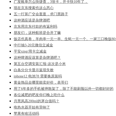
广发账单怎么快捷查，3张卡，开卡快10年了，
现在京东搜索也这么恶心
五一打算广交会逛逛，求门票路子
这种酒应该是杂牌酒吧
京东用京东付款的有返利吗
朋友们，这种航班是合并了嘛
饭店也真卷，羊肉串一元一串。生蚝一元一个。一家三口晚饭80
中行抽3-20元微信立减金
平安xing/用卡立减金
这种啤酒应该算是杂牌酒吧？
第五台空调安装汇报-这次是小米
白条分分卡显示返现失败
iphone12 电池78 需要换原装吗
黄金饰品去哪里能卖好价，表哥们
用了6年多的手机被摔散架了，除了不能刷脸以外一切都好好的
各位减肥的吧友你们晚上吃什么
月黑风高200ml的茅台值吗？
电热水器开始有异响了
苹果有啥活动吗