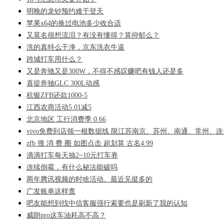
明晚的龙钞预约难于登天
苹果x64的换过电池多少收合适
又莫名很想流泪？有没有懂得？算抑郁么？
洗的真特么干净，京东洗衣牛逼
跨城打车用什么？
又是奔驰又是300W，不得不感叹赚吧有钱人还是多
喜提奔驰GLC 300L动感
杭银ZFB还款1000-5
江西农商活动5.01减5
北京地区 工行消费季 0.66
vivo免费到店领一根数据线 限江苏南京、苏州、南通、常州、
zfb 搜 消 费 圈 如图点击 超划算 古名4.99
滴滴打车每天抽2~10元打车券
连续倒霉，有什么秘法能破吗
两年腾讯视频的时啥活动。最近见挺多的
广发账单这样查
吧友能想到找中信客服强行索要也是刷新了我的认知
威朗pro这车油耗高不高？