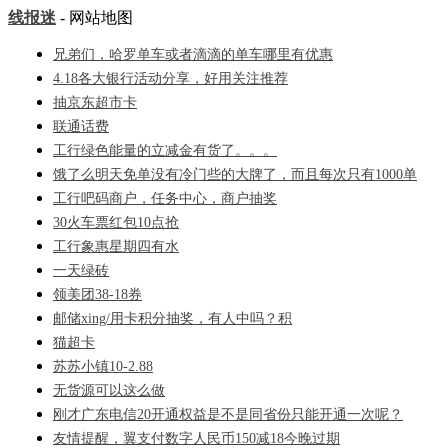
线报迷
- 网站地图
兄弟们，哈罗单车或者滴滴的单车哪里有优惠
4.18各大银行活动分享，好用关注推荐
抽京东超市卡
联通话费
工行绿色能量的立减金有货了。。。
饿了么明天免单没有冷门些的大牌了，而且每次只有1000单
工行吧码商户，任务中心，商户抽奖
30火车票红包10点抢
工行象惠星期四有水
一天绿砖
领美团38-18券
邮储xing/用卡积分抽奖，有人中吗？积
猫超卡
苏苏小镇10-2.88
无货源可以这么做
刚才广东电信20开通权益是不是同省份只能开通一次呢？
友情提醒，翼支付数字人民币150减18今晚过期