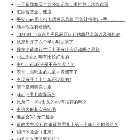
一千多预算买个办公笔记本，求推荐，求靠谱哥
汇添富基金，速度
平安xing/用卡打电话提示风险 可能让提供fa~票。。。。
顺丰现在有啥活动
2024-04-17京东月黑风高百亿补贴商品名单以及价格表
从郑州开了六个半小时回来了
现在申请建行生活卡还有什么活动吗？果熟
ai生成论文 哪有比较好用的
中行3.5倍积分是不是全没了？
表哥，跟吧里的儿童手表翻车了，
有没有开了十年车还没换的?
装个空调确实心累
jdxing/用卡值得吗？
兄弟们，10w出头的suv有推荐的吗？
中信客服其实是90毛
唯品会5-5 无门槛券
请教大牛 交行的银证荐面礼上第一个66什么时候给？
招行体验金（北京）
18号纪念币又要开始了