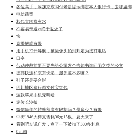
各位高手，添加京东闪付老是提示绑定本人银行卡，去哪里绑
电信话费
和包大转盘有水
不容易奇遇vr终于返还了
快
直播解惑有果
用手机打开导航，被摄像头拍到判定为接打电话
口令
劳动仲裁前要不要先给公司发个告知书询问函之类的公文
德邦快递和京东快递，服务差不多嘛？
鞋子还是要合脚
四川地区建行领支付宝红包
这款苹果手机壳叫啥
定位长沙抽
微信每年的转账额度有限制吗？是多少？有果
中街1946大棒支雪糕96元15根。夏天来了
看到吧友说广发，查了一下被扣了300多利息
0元购