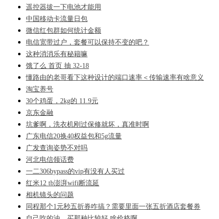
遥控器拔一下电池才能用
中国移动卡流量日包
微信红包群如何统计金额
电信宽带过户，套餐可以保持不变的吧？
这种消消乐有秘籍嘛
饿了么 首页 抽 32-18
懂路由的老哥看下这种设计的端口速率＜传输速率有啥意义
淘宝养号
30个鸡蛋，2kg的 11.9元
京东金融
坑爹啊，洗衣机刚过保修就坏，真准时啊
广东电信20换40权益包和5g流量
广发查询姿势不对吗
河北电信领话费
一二306bypass的vip有没有人买过
红米12 tb澎湃wifi断流延
相机镜头的问题
同程那个1元秒五折券咋搞？需要里面一张五折酒店套餐券
自己吃的油，买那种比较好 啥价格啊