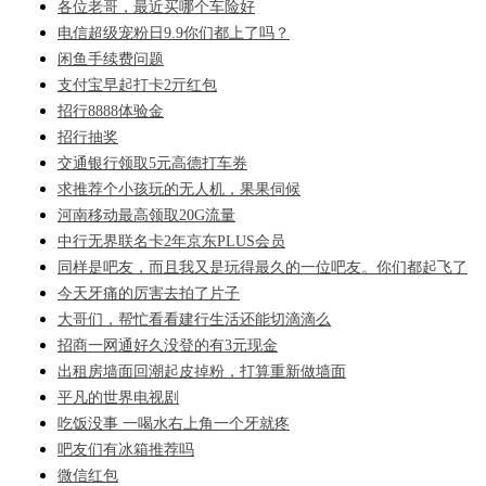
各位老哥，最近买哪个车险好
电信超级宠粉日9.9你们都上了吗？
闲鱼手续费问题
支付宝早起打卡2亓红包
招行8888体验金
招行抽奖
交通银行领取5元高德打车券
求推荐个小孩玩的无人机，果果伺候
河南移动最高领取20G流量
中行无界联名卡2年京东PLUS会员
同样是吧友，而且我又是玩得最久的一位吧友。你们都起飞了
今天牙痛的厉害去拍了片子
大哥们，帮忙看看建行生活还能切滴滴么
招商一网通好久没登的有3元现金
出租房墙面回潮起皮掉粉，打算重新做墙面
平凡的世界电视剧
吃饭没事 一喝水右上角一个牙就疼
吧友们有冰箱推荐吗
微信红包