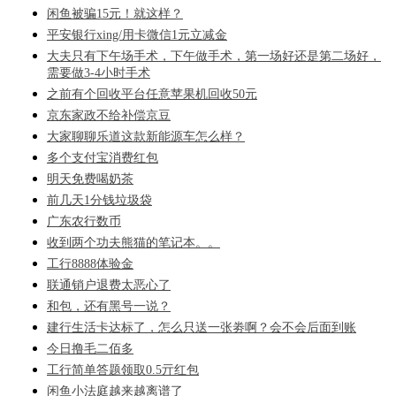
闲鱼被骗15元！就这样？
平安银行xing/用卡微信1元立减金
大夫只有下午场手术，下午做手术，第一场好还是第二场好，
需要做3-4小时手术
之前有个回收平台任意苹果机回收50元
京东家政不给补偿京豆
大家聊聊乐道这款新能源车怎么样？
多个支付宝消费红包
明天免费喝奶茶
前几天1分钱垃圾袋
广东农行数币
收到两个功夫熊猫的笔记本。。
工行8888体验金
联通销户退费太恶心了
和包，还有黑号一说？
建行生活卡达标了，怎么只送一张劵啊？会不会后面到账
今日撸毛二佰多
工行简单答题领取0.5亓红包
闲鱼小法庭越来越离谱了