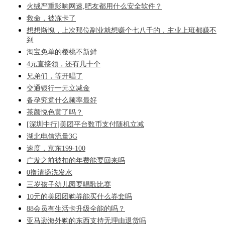
火绒严重影响网速,吧友都用什么安全软件？
救命，被冻卡了
想想惭愧，上次那位副业就想赚个七八千的，主业上班都赚不
到
淘宝免单的樱桃不新鲜
4元直接领，还有几十个
兄弟们，等开唱了
交通银行一元立减金
备孕究竟什么频率最好
茶颜悦色黄了吗？
[深圳中行]美团平台数币支付随机立减
湖北电信流量3G
速度，京东199-100
广发之前被扣的年费能要回来吗
0撸清扬洗发水
三岁孩子幼儿园要唱歌比赛
10元的美团团购券能买什么券套吗
88会员有生活卡升级全能的吗？
亚马逊海外购的东西支持无理由退货吗