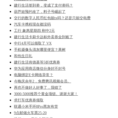
建行生活签到劵，变成了支付劵吗？
葫芦娃预约改了，料子号崛起了
交行的数字人民币红包能tx吗？还是只能交电费
汽车卡携程现在都没码
工行 象惠星期四 刚中2元
建行生活卡刷卡达标外卖券全到账了
中行4月可以领取了 VX
手机摄像头清灰哪里便宜？果树
和包生日礼
建行生活肯德基等5折优惠券
华为应用商店微信分身封不封号
电脑绑定E卡网络异常？
今晚庆余年2，免费腾讯视频会员。
再也不做好人好事了，我错了
3000-5000推荐个黄金项链。谢谢大家！
求打车优惠券领取
联通小米手环8Pro黑灰有货
9点邮储火车票25-20