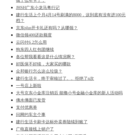
饿了么年卡了，
JHSH广东小龙马粤行记
建行生活上个月4月14号刷满的8000，这到底有没有进100元
档？
京东plus开卡礼还有吗？从哪领？
微信领400还款额度
云闪付6.2怎么用
狗东四人红包团继续
各位帮我看看这是什么情况啊？
好医保不好续，大家买的哪款
众邦银行怎么这么垃圾？
建行生活卡，终于审核过了。。拒绝了n次
一号店上新啦
大号京东小金库注销后 能撸小号金融小金库的新人活动吗
佛水佛面已发货
支付优惠券
问网约车主个事
建行生活卡刷卡达标外卖券陆续到账了
广电直接线上销户了