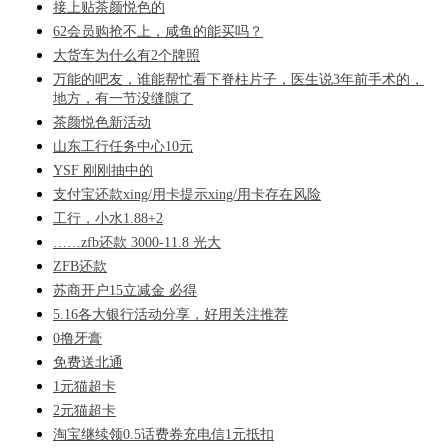
接上贴茶颜悦色的
62会员购抢不上，咸鱼的能买吗？
大货车为什么有2个牌照
万能的吧友，谁能帮忙看下脊柱片子，医生说3年前手术的，
地方，有一节没缝隙了
茶颜悦色新活动
山东工行任务中心10元
YSF 刚刚抽中的
支付宝还款xing/用卡提示xing/用卡存在风险
工行，小水1.88+2
……zfb还款 3000-11.8 光大
ZFB还款
苏商开户15立减金 必得
5.16各大银行活动分享，好用关注推荐
0撸牙膏
免费送北通
1元猫超卡
2元猫超卡
淘宝继续领0.5话费券充电信1元抵扣