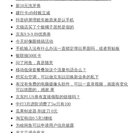
新10元洗牙券
建行卡zfb转账立减
抖音碎屏理赔失败原来是认手机
天猫店买了个银镯子居然是假的
京东9.9-9.89优惠券
今天好像眼镜搞活动
手机输入法有什么办法一直锁定弹出界面吗，或者剪贴板
银联抽500E卡
问了闲鱼，真是随意
移动低保套餐叠加这个流量包适合么？
想买台空调，可以做京东以旧换新业务的私下
有没有免费的电脑摄像头软件，可以一直录视频，画面有变化
可以抓图的，感谢.果
京东PLUS券有直接领取的链接吗？
中行3月进阶消费了5w只有100
瓜果刨皮器 削皮刀 0元
淘宝电信0.5充1继续
为啥闲鱼可以申请用户信息披露
光大立减金有水