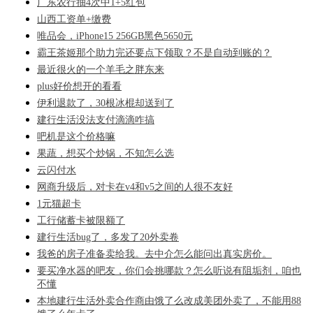
广东农行抽4次中1+5红包
山西工资单+缴费
唯品会，iPhone15 256GB黑色5650元
霸王茶姬那个助力完还要点下领取？不是自动到账的？
最近很火的一个羊毛之胖东来
plus好价想开的看看
伊利退款了，30根冰棍却送到了
建行生活没法支付滴滴咋搞
吧机是这个价格嘛
果蔬，想买个炒锅，不知怎么选
云闪付水
网商升级后，对卡在v4和v5之间的人很不友好
1元猫超卡
工行储蓄卡被限额了
建行生活bug了，多发了20外卖卷
我爸的房子准备卖给我。去中介怎么能问出真实房价。
要买净水器的吧友，你们会挑哪款？怎么听说有阻垢剂，咱也
不懂
本地建行生活外卖合作商由饿了么改成美团外卖了，不能用88