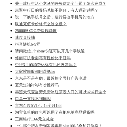
关于建行生活小龙马的任务这两个问题？怎么完成？
惠聚中行日的券码兑换不到账，有人遇到过吗？
说一下换手机号之后，建行要改手机号的地方
联通充值卡价格怎么这么低？
25000微信免费提现额度
速度直接抽
抖音随机6-9亓
请问微信1个shen/份证可以开几个零钱通
修丽可抗老面霜有性价比平替吗
中行3月的消费达标有礼还没发吗？
大家擦屁股都用湿纸吗
京东是不是有病，最近挨个号打广告电话
夏天短袖衬衫有啥推荐吗
墨迹天气麦当劳免费冰红茶没入口的可以试试扫这个
口臭一直找不到病因
京东百度SVIP，13个月188
淘宝免单的红包可以用了在把免单商品退货吗
工商银行1.66元立减金
上午那个吧友费列罗券再用plus100-5叠加好价格！