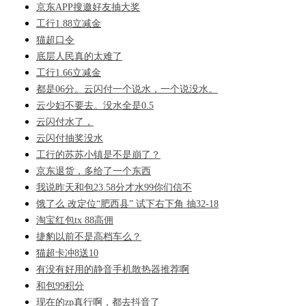
京东APP搜邀好友抽大奖
工行1.88立减金
猫超口令
底层人民真的太难了
工行1.66立减金
都是06分。云闪付一个说水，一个说没水。
云少妇不要去。没水全是0.5
云闪付水了，
云闪付抽奖没水
工行的苏苏小镇是不是崩了？
京东退货，多给了一个东西
我说昨天和包23.58分才水99你们信不
饿了么 改定位“肥西县” 试下右下角 抽32-18
淘宝红包tx 88高佣
捷豹以前不是高档车么？
猫超卡冲8送10
有没有好用的静音手机散热器推荐啊
和包99积分
现在的zp真行啊，都去抖音了