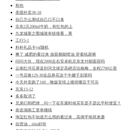
和包
美团外卖38-18
自己怎么测试自己口不口臭
京东2元200ml牛奶，有红包的上
九龙城寨之围城谁有链接看，果
工行5-1
朴朴礼品卡ysf随机
爽了 减肥的看过来 放屁都能喷油 穿着纸尿裤
问问大伙，现在2000左右安卓机京东支付能面容吗
云南红河石屏县到河北保定高碑店拉杨梅，全程2700公里
一号店换129-30全品券买这个牛腱子划算吗
今天外卖跑了160，晚饭安排上猪拱嘴豆干可乐
京东13-12
多多取消了
兄弟们和吧律，问一下在车展时候买车是不是比平时便宜？
老农湖南工资单继续
淘宝红包不知道怎么用的看过来，高佣手电筒来袭
自营油，plus好价