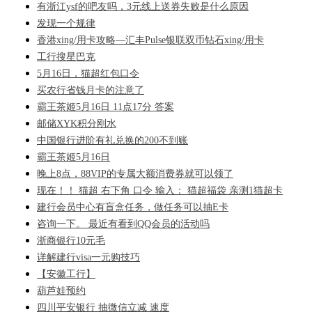
有浙江ysf的吧友吗，3元线上送券失败是什么原因
发现一个规律
香港xing/用卡攻略—汇丰Pulse银联双币钻石xing/用卡
工行搜星巴克
5月16日，猫超红包口令
买农行省钱月卡的注意了
霸王茶姬5月16日 11点17分 答案
邮储XYK积分刚水
中国银行进阶有礼兑换的200不到账
霸王茶姬5月16日
晚上8点，88VIP的专属大额消费券就可以领了
现在！！ 猫超 右下角 口令 输入： 猫超福袋 亲测1猫超卡
建行会员中心有盲盒任务，做任务可以抽E卡
咨询一下。 最近有看到QQ会员的活动吗
浙商银行10元毛
详解建行visa一元购技巧
【安徽工行】
葫芦娃预约
四川平安银行 抽微信立减 速度