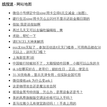
线报迷
- 网站地图
微信小号绑定中信xing/用卡立得6元立减金（如图）
建行生活xing/用卡怎么云闪付不显示还款金额日期的
假如 我是说假如啊
再过几天又可以去骗吃骗喝啦，爽
求助，帮忙一下
请EXCEL大神来解惑
pxx太ttm无耻了，参加活动送8元无门槛券，可用商品都在50
元以上，这叫无门槛？
上海新世界5折
中国银行转账转不了，大额报错咋回事，小额可以山东的卡
sk ii在哪买好点，老哥们，媳妇生日，正品，便宜点
31-30充电卷，显示天津专用，但实际全国可用
微信接收apk 为什么变apk.1
这是物理攻击还是魔法攻击阿
摇现金黑号特供版，怎么办，是黑设备还是号？
美的风尊旗舰版空调这价格可以入手吗？
喜马拉雅少儿有便宜路径吗！！手表上用的