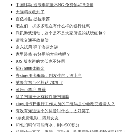
中国移动 造浪季流量不NG 免费领4GB流量
天猫精灵收到了
百亿补贴 提拉米苏
吧友们，拼多多现在有什么样的银行优惠
腾讯游戏活动，这个是不是大家所说的试玩红包？
请教交通事故赔偿
京东试用 弹了海蓝之谜
家里装修 有好用的大单槽吗？
IOS 版本蹲的太低也不好啊
招行6888体验金
办xing/用卡骗局，刚发生的，没上当
苹果京东百亿补贴 7879 了
可乐小羊毛 自辨
除了扫描王还有软件能扫描嘛
xing/用卡扫银行工作人员的二维码是否会改变邀请人？
有没有知道这个的抖音叫什么，太好笑了
e票免费电影，四月女友
和包扫码付可能有水，刚中500积分