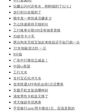
中行要疯吗?
玩赚云闪付还有水，刚刚抽到了62 6.2
农行积分改规则了
顺丰发一单快递员赚多少
怎么快速获得天猫积分
工行账单分期100没有抽奖资格
JD超市卡小毛
两台狗东无线宝加起来收益还不如只跑一台
3T木地板清洁剂 一元
8分钱
广东中行微信立减金！
中国vs美国
工行大水
支付宝石化冲大水
登录联通APP有机会得5元话费券
车载手机支架选哪种好
浦发男性卡权益又降了
求天猫超市优惠券
平安银行xing/用卡微信1元，应该是新的