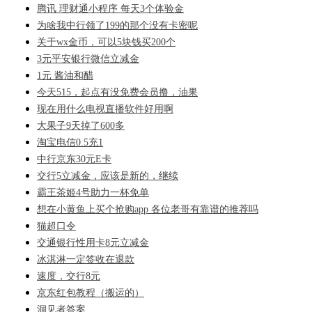
腾讯 理财通小程序 每天3个体验金
为啥我中行领了199的那个没有卡密呢
关于wx金币，可以5块钱买200个
3元平安银行微信立减金
1元 酱油和醋
今天515，起点有没免费会员撸，油果
现在用什么电视直播软件好用啊
大果子9天掉了600多
淘宝电信0.5充1
中行京东30元E卡
交行5立减金，应该是新的，继续
霸王茶姬4号助力一杯免单
想在小黄鱼上买个抢购app 各位老哥有靠谱的推荐吗
猫超口令
交通银行性用卡8元立减金
冰淇淋一定签收在退款
速度，交行8元
京东红包教程（搬运的）
洞见者答案