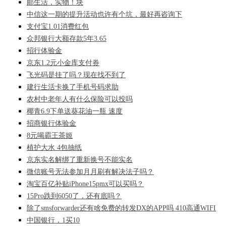
邮生活，实物！块
中信这一期的提升活动也许有个坑，最好再咨询下
支付宝1.01消费红包
众邦银行大额存款5年3.65
招行体验金
京东1.2元小金库支付券
飞光码是挂了吗？现在找不到了
建行生活卡换了手机号码求助
农村中老年人有什么保险可以投吗
椰青6.9下单送葵花油一瓶 速度
招商银行体验金
8元喝霸王茶姬
植护大水 4包抽纸
京东实名解绑了重新换号不能实名
微信账号无法参加月月刷有解决法子吗？
淘宝百亿补贴iPhone15pmx可以买吗？
15Pro跌到6050了，还有底吗？
除了smsforwarder还有啥免费的转发DX的APP吗 410高通WIFI
中国银行，1买10