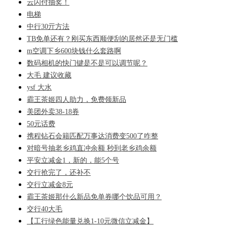
云闪付抽奖！
电梯
中行30亓方法
TB免单还有？刚买东西顺便刮的居然还是无门槛
m空调下乡600块钱什么套路啊
数码相机的快门键是不是可以调节呢？
大毛 建议收藏
ysf 大水
霸王茶姬四人助力，免费领新品
美团外卖38-18券
50元话费
携程钻石会籍匹配万事达消费变500了咋整
对暗号抽老乡鸡直冲余额 秒到老乡鸡余额
平安立减金1，新的，能5个号
交行抢完了，还补不
交行立减金8元
霸王茶姬那什么新品免单券哪个饮品可用？
交行40大毛
【工行绿色能量兑换1-10元微信立减金】