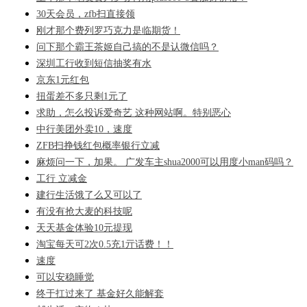
30天会员，zfb扫直接领
刚才那个费列罗巧克力是临期货！
问下那个霸王茶姬自己搞的不是认微信吗？
深圳工行收到短信抽奖有水
京东1元红包
扭蛋差不多只剩1元了
求助，怎么投诉爱奇艺 这种网站啊。特别恶心
中行美团外卖10，速度
ZFB扫挣钱红包概率银行立减
麻烦问一下，加果。 广发车主shua2000可以用度小man码吗？
工行 立减金
建行生活饿了么又可以了
有没有抢大麦的科技呢
天天基金体验10元提现
淘宝每天可2次0.5充1亓话费！！
速度
可以安稳睡觉
终于扛过来了 基金好久能解套