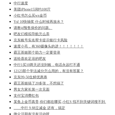
中行速度
美团iPhone15润约100亓
小红书怎么买wx金币
Ysf 10快抽奖 什么时候再放水？
请教jd预售保价的问题。
吧友们模拟导航怎么弄
京东账号实名帮卡提示银行卡风险
速度小毛，有360摄像头的进！！！！！！！
霸王茶姬那个助力一定要登录
送给喜欢足浴的吧友
中行1买10两天还没到账，电话永远打不通
12123那个学法减分怎么用的，有没有答案？
京东99-50生鲜优惠券
霸王茶姬搞了20多张，不想搞了
男女方家长第一次见面
支付宝消费红包
某鱼上金币真贵,你们都在哪买,小红S 找不到关键词搜不到.
……中行 9.88立减金 还有，搞定
微众活期有没有活动呀