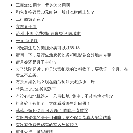
工商xing/用卡一元购怎么用啊
和包兑换银联10元红包一般什么时间上架？
工行商城还在？
京东豆子雨
泸州 小酒 免费2瓶 速度登记 限城市
一元 海飞丝
阳光惠生活的美团外卖可以领38-18
请问一下，建行生活卖餐饮券和电影券会异地封号嘛
请月嫂还是月子中心？
去了法院起诉，但是法官把我的资料收了，要我等一个月。在
看立不立案。
有卖水果的吗？现在西瓜利润大概多少一斤
苹果上架PSP模拟器了
有没有扫地机器人，只带扫地+集尘，不带拖地功能？
抖音碎屏被拒了，大家看看哪里出问题了
苏苏小镇10-2.88可以领了 昨晚一直错误
有做自媒体的哥哥姐姐嘛，这个配音是真人配音的嘛
有没有免费云储存的室内外监控？
河北农行，可能瘦腰