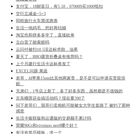
支付宝，18财富日，有5.18，070009买1000抵扣
交行立减金~5+3
同程旅行火车票优惠券
生活一地鸡毛，想好再结婚
淘宝也和拼多多学了，直接砍单
立白雷了能索赔吗
云闪付被扫10.5没达标求助，油果
夏天了，BBQ露营折叠桌有推荐吗？
上个月建行生活卡达标券发了
EXCEL问题 果蔬
老哥，Jd苹果15pm比其他两家贵，是不是可以申请买贵双倍
赔。
兄弟们，1号店上新了，多了好多东西，虽然都是不值钱的
京东榴莲还会搞活动吗？现在要390了
问下老哥们，我哥们卖相机可能被女大学生套路了 被钓了那种
感觉
生活卡银联版和运通版的交易额不累计吗
荣耀90Gt和vivoiqoo neo9哪个好？
有没有简历模板，求一个