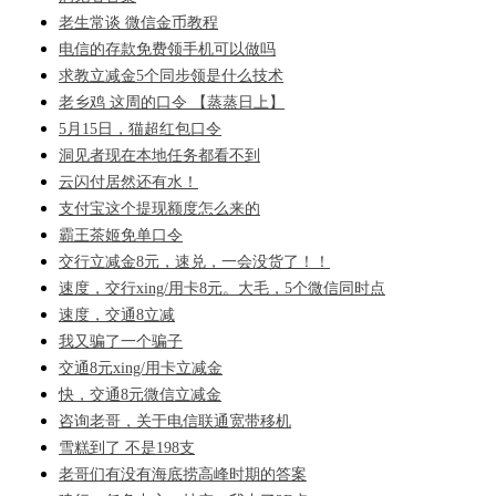
老生常谈 微信金币教程
电信的存款免费领手机可以做吗
求教立减金5个同步领是什么技术
老乡鸡 这周的口令 【蒸蒸日上】
5月15日，猫超红包口令
洞见者现在本地任务都看不到
云闪付居然还有水！
支付宝这个提现额度怎么来的
霸王茶姬免单口令
交行立减金8元，速兑，一会没货了！！
速度，交行xing/用卡8元。大毛，5个微信同时点
速度，交通8立减
我又骗了一个骗子
交通8元xing/用卡立减金
快，交通8元微信立减金
咨询老哥，关于电信联通宽带移机
雪糕到了 不是198支
老哥们有没有海底捞高峰时期的答案