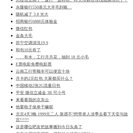
总授信太高了，废行一直秒拒。昨天理财经理找我谈理想了！
永隆银行550港元大羊毛到账…
随机减了 3.8 光大
招商银行6888元体验金
微信红包
金条大毛
苏宁空调清洗19.9
和包10元有了
……有水，工行月月花，抽到 18 元小毛
E票电影免费电影票
云南工行寄顺丰可以便宜十块
月卡的2元红包 大家都买什么？
中国移动2张2G流量日包
平安 微信立减金 3R 可小号
来看看我的京东云
他要电子保单干嘛呢
北京4天3晚 1999元二人.靠谱不?想带老人淡季去看下天安与故
宫!!!!!!
这是哪位吧友把故事搬到今日头条了