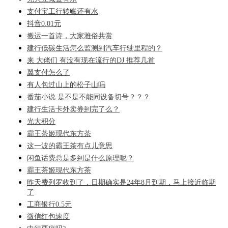
支付宝工行转账还有水
抖音0.01元
搬运一首诗，大家雅俗共赏
建行低碳生活怎么监测到汽车行驶里程的？
来 大佬们 有没有现在流行的DJ 推荐几首
翼支付怎么了
有人包过山上的松子山吗
番茄小说 是不是不能同设备切号？？？
建行生活卡外卖券到完了么？
光大积分
霸王茶姬现代东方茶
这一波的霸王茶有点儿意思
闲鱼话费总是多到是什么原理呢？
霸王茶姬现代东方茶
昨天费列罗收到了，日期确实是24年8月到期，马上接近临期
了
工商银行0.5元
微信红包速度