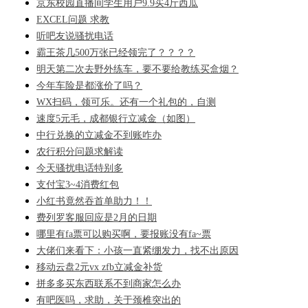
京东校园直播间学生用户9.9买4斤西瓜
EXCEL问题 求教
听吧友说骚扰电话
霸王茶几500万张已经领完了？？？？
明天第二次去野外练车，要不要给教练买盒烟？
今年车险是都涨价了吗？
WX扫码，领可乐。还有一个礼包的，自测
速度5元毛，成都银行立减金（如图）
中行兑换的立减金不到账咋办
农行积分问题求解读
今天骚扰电话特别多
支付宝3~4消费红包
小红书竟然吞首单助力！！
费列罗客服回应是2月的日期
哪里有fa票可以购买啊，要报账没有fa~票
大佬们来看下：小孩一直紧绷发力，找不出原因
移动云盘2元vx zfb立减金补货
拼多多买东西联系不到商家怎么办
有吧医吗，求助，关于颈椎突出的