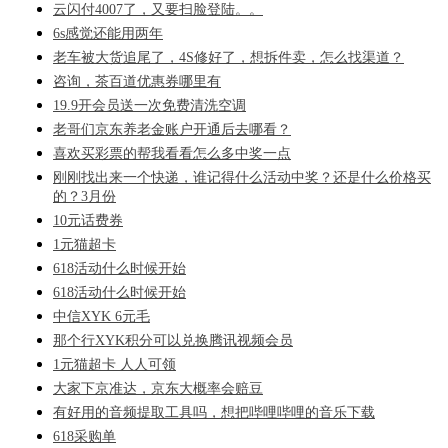
云闪付4007了，又要扫脸登陆。。
6s感觉还能用两年
老车被大货追尾了，4S修好了，想拆件卖，怎么找渠道？
咨询，茶百道优惠券哪里有
19.9开会员送一次免费清洗空调
老哥们京东养老金账户开通后去哪看？
喜欢买彩票的帮我看看怎么多中奖一点
刚刚找出来一个快递，谁记得什么活动中奖？还是什么价格买
的？3月份
10元话费券
1元猫超卡
618活动什么时候开始
618活动什么时候开始
中信XYK 6元毛
那个行XYK积分可以兑换腾讯视频会员
1元猫超卡 人人可领
大家下京准达，京东大概率会赔豆
有好用的音频提取工具吗，想把哔哩哔哩的音乐下载
618采购单