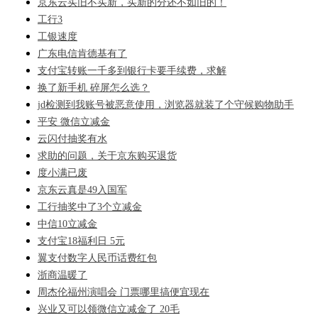
京东云买旧不买新，买新的分还不如旧的！
工行3
工银速度
广东电信肯德基有了
支付宝转账一千多到银行卡要手续费，求解
换了新手机 碎屏怎么选？
jd检测到我账号被恶意使用，浏览器就装了个守候购物助手
平安 微信立减金
云闪付抽奖有水
求助的问题，关于京东购买退货
度小满已废
京东云真是49入国军
工行抽奖中了3个立减金
中信10立减金
支付宝18福利日 5元
翼支付数字人民币话费红包
浙商温暖了
周杰伦福州演唱会 门票哪里搞便宜现在
兴业又可以领微信立减金了 20毛