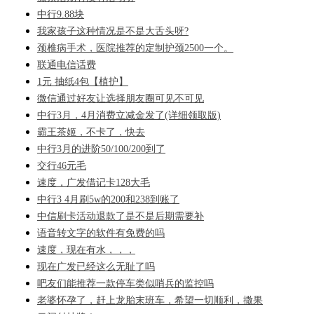
中行9.88块
我家孩子这种情况是不是大舌头呀?
颈椎病手术，医院推荐的定制护颈2500一个。
联通电信话费
1元 抽纸4包【植护】
微信通过好友让选择朋友圈可见不可见
中行3月，4月消费立减金发了(详细领取版)
霸王茶姬，不卡了，快去
中行3月的进阶50/100/200到了
交行46元毛
速度，广发借记卡128大毛
中行3 4月刷5w的200和238到账了
中信刷卡活动退款了是不是后期需要补
语音转文字的软件有免费的吗
速度，现在有水，，，
现在广发已经这么无耻了吗
吧友们能推荐一款停车类似哨兵的监控吗
老婆怀孕了，赶上龙胎末班车，希望一切顺利，撒果