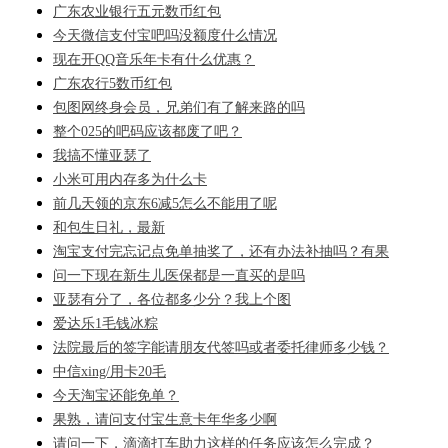
广东农业银行五元数币红包
今天微信支付宝吧吗没额度什么情况
现在开QQ音乐年卡有什么优惠？
广东农行5数币红包
包图网终身会员，兄弟们有了解来路的吗
整个025的吧码应该都废了吧？
我搞不懂亚瑟了
小米可用内存多为什么卡
前几天领的京东6减5怎么不能用了呢
和包生日礼，最新
淘宝支付完忘记点免单抽奖了，还有办法补抽吗？有果
问一下现在新生儿医保都是一直买的是吗
亚瑟有分了，各位都多少分？我上个图
爱达乐1毛钱冰粽
法院最后的签字能请朋友代签吗或者委托律师多少钱？
中信xing/用卡20毛
今天淘宝还能免单？
果熟，请问支付宝生意卡年华多少啊
请问一下，滴滴打车助力这样的任务应该怎么完成？