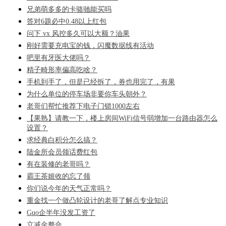
兄弟萌多多的卡骆驰能买吗
答对6题必中0.48以上红包
问下 vx 风控多久可以大额？油果
刚好需要充电宝的钱，闪魔数据线有活动
吧里有牙医大佬吗？
精子畸形率偏高吃啥？
手机到手了，但是已经拆了，券也用完了，有果
为什么单位的停车场非要你车头朝外？
老哥们帮忙推荐下电子门锁1000左右
【果熟】请教一下，楼上房间WiFi信号弱增加一台路由器怎么
设置？
求经典白积分怎么搞？
陆金所会员领话费红包
有在装修的老哥吗？
霸王茶姬收的忘了领
你们说今年的天气正常吗？
重金找一个做凸轮设计的老哥了解点专业知识
Guo企半年没发工资了
立减金整合