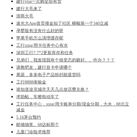
建行visa一元购全部有货
建行大毛来了
浙商大毛
速光大App首页搜金知了社区 横幅第一个340立减
孕婴险有没有什么好的呀
苹果手机怎么清理缓存呢
工行xing/用卡任务中心有水
深圳工行7.7*2更新库存和任务
兄弟们，我发现我有个很变态的癖好。。咋办？？？
请教吧友，建行首卡申请哪个
果蔬，多多电子产品拆封能退货吗
工行8888体验金
谁知道波克城市天天几点放话费兑换？
求助帖，车擦电动车了
工行任务中心，xing/用卡账单分期/现金分期，大水，88元立
减金
5.16茅台预约
邮储抽奖。68达标那个
儿童门诊险求推荐