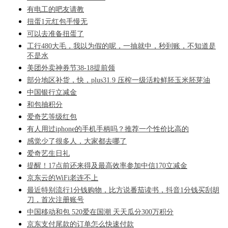
有电工的吧友请教
扭蛋1元红包手慢无
可以去准备扭蛋了
工行480大毛，我以为假的呢，一抽就中，秒到账，不知道是
不是水
美团外卖神券节38-18提前领
部分地区补货，快，plus31.9 压榨一级活粒鲜胚玉米胚芽油
中国银行立减金
和包抽积分
爱奇艺等级红包
有人用过iphone的手机手柄吗？推荐一个性价比高的
感觉少了很多人，大家都去哪了
爱奇艺生日礼
提醒！17点前还来得及最高效率参加中信170立减金
京东云的WiFi老连不上
最近特别流行1分钱购物，比方说番茄读书，抖音1分钱买刮胡
刀，首次注册账号
中国移动和包 520爱在国潮 天天瓜分300万积分
京东支付尾款的订单怎么快速付款