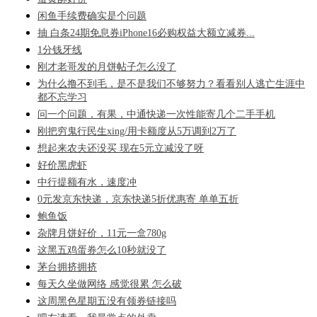
闲鱼手续费确实是个问题
抽 白条24期免息券iPhone16必购权益大额立减券...
1分钱牙线
刚才老哥发的月饼帖子怎么没了
为什么撸不到毛，是不是我们不够努力？看看别人逃亡生涯中
都不忘学习
问一个问题，有果，中通快递一次性能寄几个二手手机
刚把穷鬼行民生xing/用卡额度从5万调到2万了
想起来农夫还没买 现在5元立减没了呀
好价黑虎虾
中行提额有水，速度冲
0元发京东快递，京东快递5折优惠寄 单单五折
鲍鱼饭
杂牌月饼好价，11元一盒780g
这黑五鸡蛋券怎么10秒就没了
茅台拥挤拥挤
每天久坐做网络 感觉很累 怎么破
这周黑色星期五没有领券链接吗