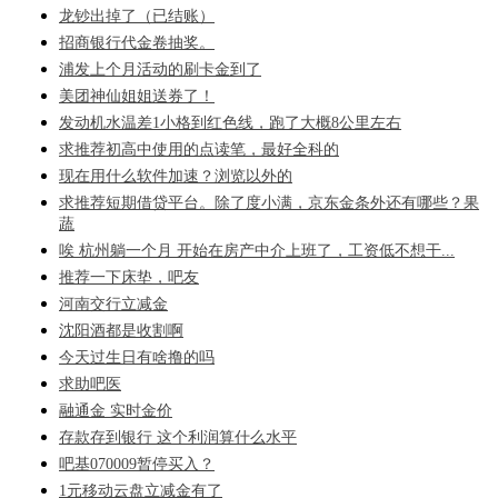
龙钞出掉了（已结账）
招商银行代金卷抽奖。
浦发上个月活动的刷卡金到了
美团神仙姐姐送券了！
发动机水温差1小格到红色线，跑了大概8公里左右
求推荐初高中使用的点读笔，最好全科的
现在用什么软件加速？浏览以外的
求推荐短期借贷平台。除了度小满，京东金条外还有哪些？果
蔬
唉 杭州躺一个月 开始在房产中介上班了，工资低不想干...
推荐一下床垫，吧友
河南交行立减金
沈阳酒都是收割啊
今天过生日有啥撸的吗
求助吧医
融通金 实时金价
存款存到银行 这个利润算什么水平
吧基070009暂停买入？
1元移动云盘立减金有了