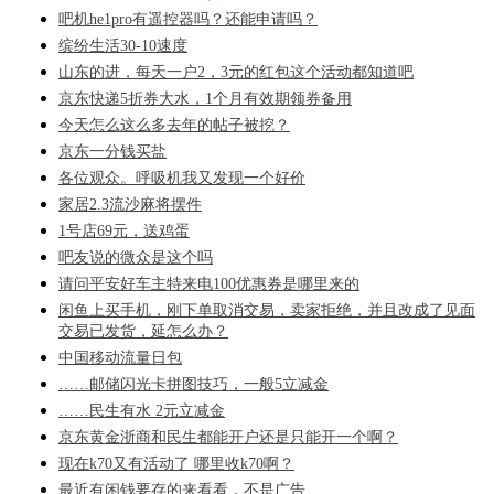
吧机he1pro有遥控器吗？还能申请吗？
缤纷生活30-10速度
山东的进，每天一户2，3元的红包这个活动都知道吧
京东快递5折券大水，1个月有效期领券备用
今天怎么这么多去年的帖子被挖？
京东一分钱买盐
各位观众。呼吸机我又发现一个好价
家居2.3流沙麻将摆件
1号店69元，送鸡蛋
吧友说的微众是这个吗
请问平安好车主特来电100优惠券是哪里来的
闲鱼上买手机，刚下单取消交易，卖家拒绝，并且改成了见面
交易已发货，延怎么办？
中国移动流量日包
……邮储闪光卡拼图技巧，一般5立减金
……民生有水 2元立减金
京东黄金浙商和民生都能开户还是只能开一个啊？
现在k70又有活动了 哪里收k70啊？
最近有闲钱要存的来看看，不是广告