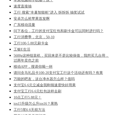
苹果电脑和手机哪个快？
速度直接抽
工行 搜索“丰巢智能柜”进入 拆拆拆 抽奖试试
安卓怎么抢苹果首发啊
广东移动流量
问下各位，工行的支付宝红包和刷卡金可以同时进行吗？
工行消费季，北京，50-10
工行100-5.88元刷卡金
工银E生活
5600g这种组装机，买回来是不是比较保值，我想买几台用，
过两年卖也之前
移动APP，搜请你喝一杯
请问盒马礼品卡100-20支付宝工行这个活动还有吗？有果
万能的吧友，这台净水器怎么样？值吗
支付宝6.6元立减金我刚领速度快好用果
支付宝工行6.6元红包这样去刷
10点工行5.88元！
ios15升级怎么升ios16？果熟
工行5笔6.6无损方法