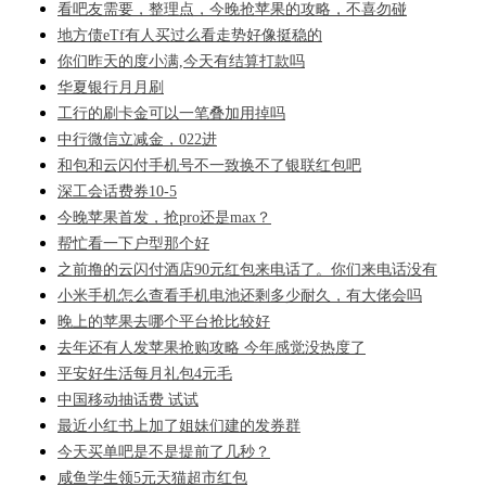
看吧友需要，整理点，今晚抢苹果的攻略，不喜勿碰
地方债eTf有人买过么看走势好像挺稳的
你们昨天的度小满,今天有结算打款吗
华夏银行月月刷
工行的刷卡金可以一笔叠加用掉吗
中行微信立减金，022进
和包和云闪付手机号不一致换不了银联红包吧
深工会话费券10-5
今晚苹果首发，抢pro还是max？
帮忙看一下户型那个好
之前撸的云闪付酒店90元红包来电话了。你们来电话没有
小米手机怎么查看手机电池还剩多少耐久，有大佬会吗
晚上的苹果去哪个平台抢比较好
去年还有人发苹果抢购攻略 今年感觉没热度了
平安好生活每月礼包4元毛
中国移动抽话费 试试
最近小红书上加了姐妹们建的发券群
今天买单吧是不是提前了几秒？
咸鱼学生领5元天猫超市红包