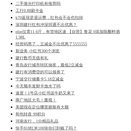
二手激光打印机有推荐吗
工行0.88刷卡金
k70返现是退运费，红包会不会也扣掉
深圳建行红包冲深圳通不出优惠？
plus仅需11.6亓，有货地区速 【自营】鲁花 0添加陈酿料酒
1.98L
经营码黑了，立减金不出优惠了5555555
新业务 小红书300个浏览
建行数币充值有礼
青岛农行城市转区抽奖，最低2立减金
建行有消费贷的可以领券了
宁波交行储蓄卡5.18立减金
今天顺丰发财卡放水了吗
速度！1号店小红书送牛奶又来了
两广地区大毛！重视！
美团现在定位哪里膨胀有大额
和包转盘 99积分
河南农行，1分精品礼品
快手818红米100块你们到账了吗？