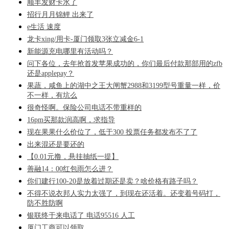
顺丰发财卡水了
招行月月锦鲤 出来了
e生活 速度
龙卡xing/用卡-厦门领取3张立减金6-1
新能源充电哪里有活动吗？
问下各位，去年抢首发苹果成功的，你们最后付款那部用的zfb
还是applepay？
果蔬，咸鱼上的湖中之王大闸蟹2988和3199型号重量一样，价
不一样，有坑么
很奇怪啊。保险公司电话不带重样的
16pm买那款润高啊，求指导
现在果果什么价位了，低于300 投票任务都发布不了了
出来混还是要还的
【0.01元撸，悬挂抽纸一提】
善融14：00红包雨怎么进？
你们建行100-20是放着过期还是卖？啥价格有路子吗？
不得不说衣邦人实力太强了，到现在还活着。还变着号码打，
防不胜防啊
银联终于来电话了 电话95516 人工
厦门工商可以领取