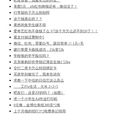
吧友请看，我最常点的外卖。
美图5元，zfb红包纲领还有，微信没了！
行李箱轮子怎么拆卸阿
这个钱谁出的？？
果然闲鱼学生碰不得
爱奇艺红包不值钱了么 V7这个月怎么还不到20了！！
翼支付抽话费刚中5
微信。红包，需要白号。题目简单 /// 1元+毛
建行挚爱卡曲线成功，21k变53k
学校推的学平险坑吗？
京东换购好价李锦记薄盐生抽1.52kg
交行二类卡怎么转回绑定卡
买床垫别被坑了，我来告诉你
求教一下中信的日信芯这么高么
……工行e生活，大水 2+2+5
吧友们，这是ZP的吗？（如图）
求一个小学生A4作业打印机
0元撸，金博仕卷纸300克*2卷
上个月领的招行3*2电费券记得用