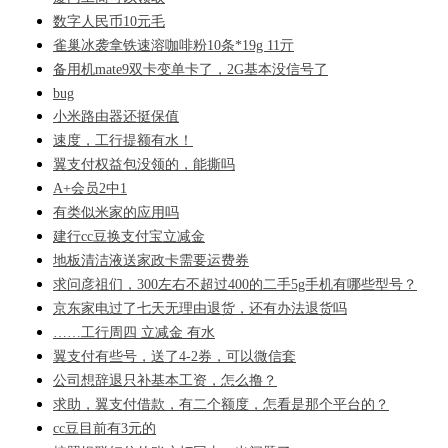
数字人民币10元毛
雀巢冰袭拿铁速溶咖啡粉10条*19g 11亓
备用机mate9双卡变单卡了，2G基本没信号了
bug
小米路由器还挺保值
速度，工行提额有水！
翼支付权益包没领的，能撕吗
A+会员2中1
有类似米家的应用吗
建行cc豆换支付宝立减金
地板清洁液送家政卡需要运费券
求问彦祖们，300左右不超过400的二手5g手机有哪些型号？
京东家电过了七天无理由退货，还有办法退货吗
……工行周四 立减金 有水
翼支付有些号，送了4-2券，可以微信套
公司想辞退只补基本工资，怎么撸？
求助，翼支付借款，有二个额度，怎看是那个平台的？
cc豆目前有3元的