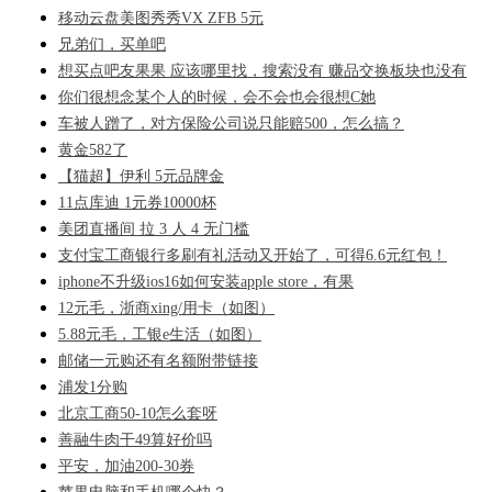
移动云盘美图秀秀VX ZFB 5元
兄弟们，买单吧
想买点吧友果果 应该哪里找，搜索没有 赚品交换板块也没有
你们很想念某个人的时候，会不会也会很想C她
车被人蹭了，对方保险公司说只能赔500，怎么搞？
黄金582了
【猫超】伊利 5元品牌金
11点库迪 1元券10000杯
美团直播间 拉 3 人 4 无门槛
支付宝工商银行多刷有礼活动又开始了，可得6.6元红包！
iphone不升级ios16如何安装apple store，有果
12元毛，浙商xing/用卡（如图）
5.88元毛，工银e生活（如图）
邮储一元购还有名额附带链接
浦发1分购
北京工商50-10怎么套呀
善融牛肉干49算好价吗
平安，加油200-30券