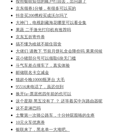
按照银联短信的账户打回去，出问题了
京东领券1分够，有很多可以买的
抖音买200携程买成沃尔玛了
大神门，电视剧藏海花哪里可以看全集
果蔬 二手激光打印机有推荐吗
京东五折寄件券
搞不懂为啥就不能住宿舍
大佬们 请教下 节前月饼礼盒会降价吗 果果伺候
花小猪部分号可以领取6块无门槛
斗气车差点撞车了，真实体验
邮储联名卡立减金
猫超今晚10000瓶茅台 大毛
95516来电话了，虽迟但到
换开fa~票居然四年前的也可以
这个星期 黑五没有了 ？ 还等着买中兴路由器呢
这不是淋巴吗
土鳖第一次骑公路车，十分钟屁股咯的生疼
10元火车优惠券
银联来了，黑名单一大堆吧。