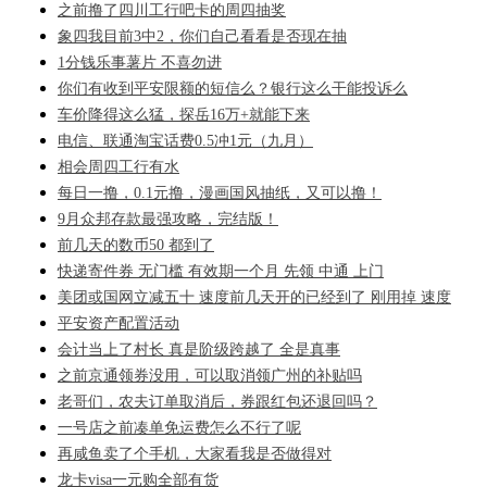
之前撸了四川工行吧卡的周四抽奖
象四我目前3中2，你们自己看看是否现在抽
1分钱乐事薯片 不喜勿进
你们有收到平安限额的短信么？银行这么干能投诉么
车价降得这么猛，探岳16万+就能下来
电信、联通淘宝话费0.5冲1元（九月）
相会周四工行有水
每日一撸，0.1元撸，漫画国风抽纸，又可以撸！
9月众邦存款最强攻略，完结版！
前几天的数币50 都到了
快递寄件券 无门槛 有效期一个月 先领 中通 上门
美团或国网立减五十 速度前几天开的已经到了 刚用掉 速度
平安资产配置活动
会计当上了村长 真是阶级跨越了 全是真事
之前京通领券没用，可以取消领广州的补贴吗
老哥们，农夫订单取消后，券跟红包还退回吗？
一号店之前凑单免运费怎么不行了呢
再咸鱼卖了个手机，大家看我是否做得对
龙卡visa一元购全部有货