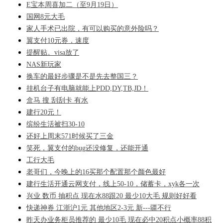
E宝本周喜加二（至9月19日）
国网8元大毛
家人手术已出院，有可以购买的意外险吗？
翼支付10元券，速度
提醒贴。visa放了
NAS新玩家
换车的最好步骤是不是先去整国三？
挂机台子有电脑就能上PDD,DY,TB,JD！
盒马 搜 刮刮卡 有水
建行20元！
缤纷生活被扫30-10
还好上周末571时候买了三金
笑死，翼支付的bug还没修复，还能开通
工行大毛
老哥们，今晚上的16买那个配置那个颜色最好
建行生活开通云网支付，线上50-10，储蓄卡，xyk各一次
兴业 数币 抽积点 现在水88跟20 最少10大毛 规则好好看
快递神券 江浙沪1元 其他地区2-3元 新---疆不行
昨天办业务柜员推荐的 最少10毛 现在必中20积点小概率88积