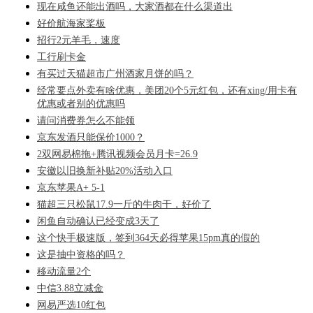
现在咸鱼还能出酒吗，大家酒都在什么渠道出
好价航海家桨板
招行2元羊毛，速度
工行刷卡金
有买过天猫超市广州酒家月饼的吗？
经常要点外卖有啥优惠，美团20个5元红包，还有xing/用卡有
优惠或者别的优惠吗
请问消费券怎么不能领
京东发酒只能保价1000？
2双网易棉拖+腾讯视频会员月卡=26.9
安徽以旧换新补贴20%活动入口
京东苹果A+ 5-1
猫超三只松鼠17.9一斤的牛肉干，好价了
闲鱼自动确认已经变成3天了
这个快手极速版，签到364天必得苹果15pm真的假的
这是抽中资格的吗？
移动流量2个
中信3.88立减金
网易严选10红包