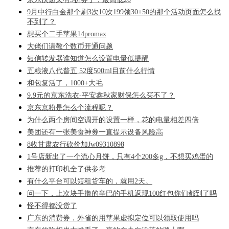
9月中行白金那个刷3次10次199领30+50的那个活动页面怎么找
不到了？
想买个二手苹果14promax
大佬们请教个数币开通问题
短信转发器谁知道怎么设置电量低提醒
五粮液八代普五 52度500ml目前什么行情
和包复活了，1000+大毛
9.9元的京东洗衣-平安鑫秋家财保怎么买不了？
京东京粉是怎么个流程呢？
为什么两个房间空调开的设置一样，花的电量相差四倍
美团还有一张美食神券一直提示设备风险高
8收甘肃农行砍价加Jw09310898
1号店新出了一个流心月饼，只有4个200多g，不想买鸡蛋的
推荐的打印机全了供参考
有什么平台可以短租货车的，就用2天。
问一下，上次块手撸的辛巴的手机返现100红包你们都到了吗
怪不得都没货了
广东的消费券，外省的用苹果虚拟定位可以领取使用吗