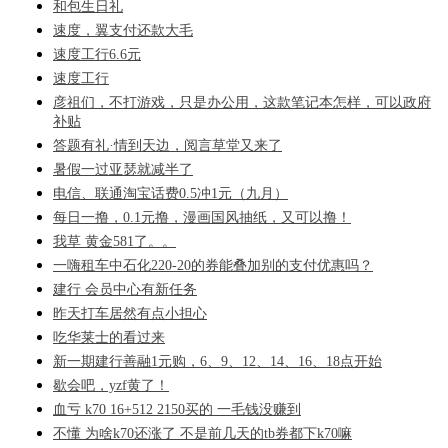
和包生日礼
速度，翼支付还款大毛
速度工行6.6元
速度工行
彦祖们，不打游戏，只是办公用，这款笔记本怎样，可以政府
补贴
答题有礼·情到天边，阅言草堂又来了
暑假一过亚瑟就减半了
电信、联通淘宝话费0.5冲1元（九月）
每日一撸，0.1元撸，漫画国风抽纸，又可以撸！
我草 黄金581了。。
一嗨租车中石化220-20的券能叠加别的支付优惠吗？
建行 会员中心有新任务
昨天打车居然有点小担心
吃华莱士的看过来
新一期建行善融1元购，6、9、12、14、16、18点开始
歇会吧，yzf黄了！
血亏 k70 16+512 2150买的 一毛钱没赚到
不懂 为啥k70还涨了 不是前几天的tb券都下k70嘛