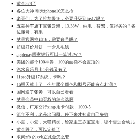
黄金578了
各位大神 明天iphone16怎么抢
老哥们，为了抢苹果16，必要升级到ios17吗？
五菱神车旗下宝骏云海，13.38W，纯电，智驾，值得买的？各
位懂哥，有果
苹果官网抢购16，需要账号吗？
超级好价月饼，一盒几毛钱
applepay哪家银行可以一笔过2W？
美团的那个100神券，100的面额不会置顶的
汽水音乐月卡1分钱又有了
11pro升级17系统，卡吗？
16明天就上了，今年哪个颜色和型号还能有点利润？
国网送了张劵，可以自己看看
苹果会员中购买权的怎么选啊
微信，广东交行xing/用卡付款，1000-5
流年不利，老是出问题。停下来才知道自己失败
小度，小爱，天猫精灵，给家里三岁宝宝用，哪个更适合幼儿
黄金跌了，可以定价了
求问zfb 的xyk立减金怎么套