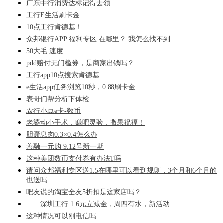
广东中行消费达标记得去领
工行E生活刷卡金
10点工行肯德基！
众邦银行APP 福利专区 在哪里？ 我怎么找不到
50大毛 速度
pdd赔付无门槛券，是商家出钱吗？
工行app10点搜索肯德基
e生活app任务浏览10秒，0.88刷卡金
表哥们帮分析下体检
农行小豆e卡-数币
老婆动小手术，赚吧灵验，撒果祝福！
胆囊息肉0.3×0.4怎么办
善融一元购 9.12号新一期
这种美团数币支付券有办法T吗
请问众邦福利专区送1.5在哪里可以看到规则，3个月和6个月的
也送吗
吧友说的淘宝全友5折扣是这家店吗？
……深圳工行 1.6元立减金，周四有水，新活动
这种情况可以刚电信吗