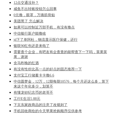
12点交通没补？
咸鱼不出转账按钮怎么回事
0元撸，眼罩，万痛筋骨贴
美团黑了 怎么解决
如果可以控制近万部手机，有没有撸点
中信银行新户能撸啥
jd下了单阿杜，物流显示医疗保健，还行
银联90红包还是来电了
需要查个企业，有吧友有企查查的能帮查下一下吗，荚果荚
果，谢谢
盒马昨晚的红酒
有没有性价比高一点的好点的固态推荐一下
支付宝工行储蓄卡卡撸6.6
中信圆梦金，12万，12期每期10576，每个月还这么多，算下
来这个年化多少，划算不
有懂龙钞纪念币的老哥不
工行E生活5.88元
下京东家政商品的注意了改规则了
手机回收商给的今天苹果抢购顺序仅供参考