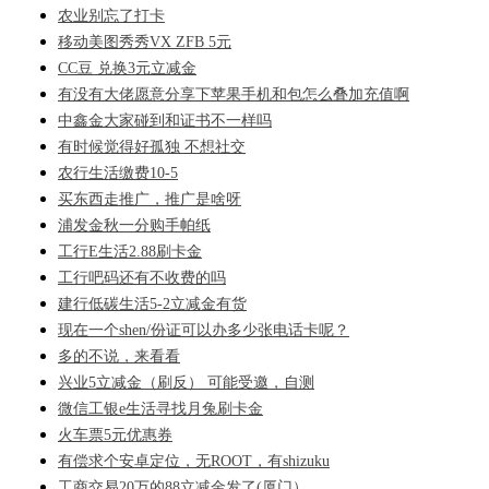
农业别忘了打卡
移动美图秀秀VX ZFB 5元
CC豆 兑换3元立减金
有没有大佬愿意分享下苹果手机和包怎么叠加充值啊
中鑫金大家碰到和证书不一样吗
有时候觉得好孤独 不想社交
农行生活缴费10-5
买东西走推广，推广是啥呀
浦发金秋一分购手帕纸
工行E生活2.88刷卡金
工行吧码还有不收费的吗
建行低碳生活5-2立减金有货
现在一个shen/份证可以办多少张电话卡呢？
多的不说，来看看
兴业5立减金（刷反） 可能受邀，自测
微信工银e生活寻找月兔刷卡金
火车票5元优惠券
有偿求个安卓定位，无ROOT，有shizuku
工商交易20万的88立减金发了(厦门）