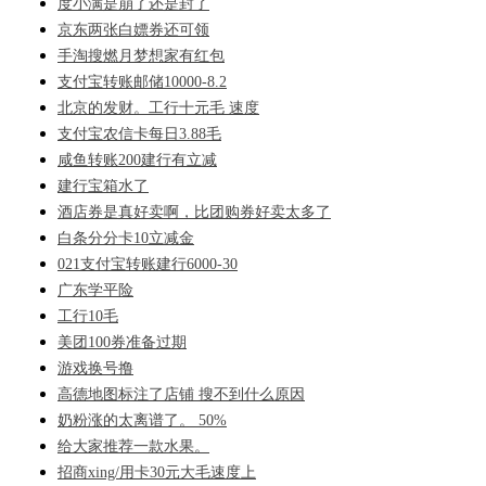
度小满是崩了还是封了
京东两张白嫖券还可领
手淘搜燃月梦想家有红包
支付宝转账邮储10000-8.2
北京的发财。工行十元毛 速度
支付宝农信卡每日3.88毛
咸鱼转账200建行有立减
建行宝箱水了
酒店券是真好卖啊，比团购券好卖太多了
白条分分卡10立减金
021支付宝转账建行6000-30
广东学平险
工行10毛
美团100券准备过期
游戏换号撸
高德地图标注了店铺 搜不到什么原因
奶粉涨的太离谱了。 50%
给大家推荐一款水果。
招商xing/用卡30元大毛速度上