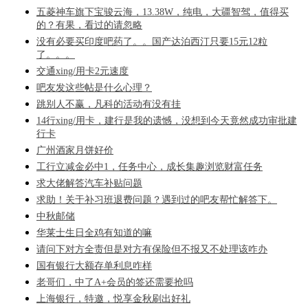
五菱神车旗下宝骏云海，13.38W，纯电，大疆智驾，值得买
的？有果，看过的请忽略
没有必要买印度吧药了。。国产达泊西汀只要15元12粒
了。。。
交通xing/用卡2元速度
吧友发这些帖是什么心理？
跳别人不赢，凡科的活动有没有挂
14行xing/用卡，建行是我的遗憾，没想到今天竟然成功审批建
行卡
广州酒家月饼好价
工行立减金必中1，任务中心，成长集趣浏览财富任务
求大佬解答汽车补贴问题
求助！关于补习班退费问题？遇到过的吧友帮忙解答下。
中秋邮储
华莱士生日全鸡有知道的嘛
请问下对方全责但是对方有保险但不报又不处理该咋办
国有银行大额存单利息咋样
老哥们，中了A+会员的签还需要抢吗
上海银行，特邀，悦享金秋刷出好礼