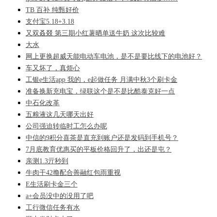
TB 百补 纯甄好价
支付宝5.18+3.18
又双叒叕 第三期小红薯晒单送牛奶 这次比较难
大水
网上更换超威天能电动车电池，是不是要比线下的电池好？
车又坏了，真烦心
工银e生活app 我的，e起做任务 月满中秋3个刷卡金
准备换新充电宝，绿联这个是不是比酷泰克好一点
中石化改革
五粮液这几天哪天出好
公司强迫转临时工怎么办呢
中信的9积分喜茶是直充到账户还是发码到手机号？
7月底教育优惠买的平板价格回升了，出还是屯？
亲测1.3亓秒到
牛肉干42撸配合善融红包雨重视
E生活刷卡金三个
a+会员没中的没用了吧
工行微信任务有水