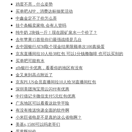
鸡蛋不亮，什么姿势
买单吧APP，消费达标抽奖活动
中鑫金定不了价怎么弄
挂个条幅卖家电 会有人管吗
纯牛奶 2块钱一斤！现在跟矿泉水一个价了？
去年苹果15首批你们最强战绩是几台
去中国银行ATM取个现金结果限额单次100真操蛋
京东直播间拉10人给38红包 可以1分钱撸咖啡 也可以买别的
买单吧可能有水
zfb银行卡优惠，看看你的地区有没有
金又来到高点附近了
京东PLUS会员直播间拉10人给38直播间红包
深圳美团淘宝用云闪付有优惠
中行借记卡微信支付5元红包优惠
广东地区可以看看这款学平险
有没有推送快递全面的软件啊
小米巨省电是不是真的这么省电啊？
美基x,1580可以吗老哥们
蛋黄酥好价