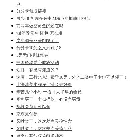
点
分分卡领取链接
最少10毛 现在必中20积点小概率88积点
前两年做空黄金的还在吗
ysf浦发云网 红包 怎么用
度小满是不是跑路了！
分分卡10怎么只到账了8
5元无门槛优惠券
中国移动爱心助农活动
众邦，有没有知道的？
速度，工行北京消费季10元，外地二类电子卡也可以领了！
上海清美小程序佳沛金果好价
辛苦几个小时 一看才大半年的会员
闲鱼买了一个扫描仪，有没有买贵
视频会员还可以领
京东支付券
又吵架了，这次差点丢掉性命
又吵架了，这次差点丢掉性命
翼支付其他权益能多领不