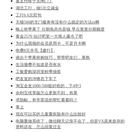
翼支付终于关闸门了
湖北工行，抽5元立减金
工行6.6元荭包
天猫500的无门槛券有没有什么稳定的方法tx啊
晚上抢苹果了 分期免息也是钱 早点查查分期额度
黄金2570 估计吧里一大堆人爆仓了吧
为什么我领的会员是周卡，不是月卡啊
电费8元羊毛【建行】
谁出个苹果抢购技巧，带带吧友们，果熟
生活缴费不知道是否有水
工银爱购深圳宠粉季抽奖
吧友发的冲锋衣下车了
淘宝全友1000-500挺好抢的，下4中3
余利宝优享版怎么更新不到，有果
求助帖，有学英语的帮忙看看吗？
掌上
现在可以买的儿童重疾险有什么比较好
电脑重做系统了，微信聊天记录不在了，但是VX原来盘存的
资料还在，怎么回复过去