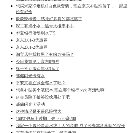
想买米家净烟机s2白色款套装，现在京东补贴涨价了，，那里
还有好价
谈谈辣椒酱，感觉好多真的都吃腻了
深工有点小水，黑号大概率不中
华夏银行活动刚水了5
京东3.01-3优惠券
京东2.01-2优惠券
淘宝店把我拉黑了有啥办法吗？
今日我首发，京东0撸券
终于抢到微众年化3％了
邮储闪光卡有水
平安京喜立减金缩水了吧？
想拿补贴买个笔记本.现在哪个银行 xyk 有活动啊
a+会员除了抽签没啥用处了吧
邮储闪光卡活动
这种情况是不是风险很大
160红包马上过期，去下k70赚200
我家一个曾经是流水线工人的亲戚 成了公办本科学院的院长
京东快递又有5折券了，最高低20