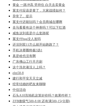
黄金 一路冲高 坚持住 白天去卖黄金
翼支付应该是黄了，大家战绩如何？
异常了。提示
翼支付还能玩吗？会员商城在哪啊
盒马看看有这个神券吗？可以下红酒
咸鱼这到底是什么套路呢
翼支付bug没人发吗
还没到双11怎么就开始跑路了？
手机决赛圈终极3选1
真是啥也没有啊
广东佛山工行月月刷
这个洗衣液没人上吗？
elm58-8
建行和平安天天立减
经常结婚的吧友来聊聊
中信活动
石头A10洗地机这算好价吗？效果咋样？
ZFB缴煤气500-8.08 还有满500-15(分期)