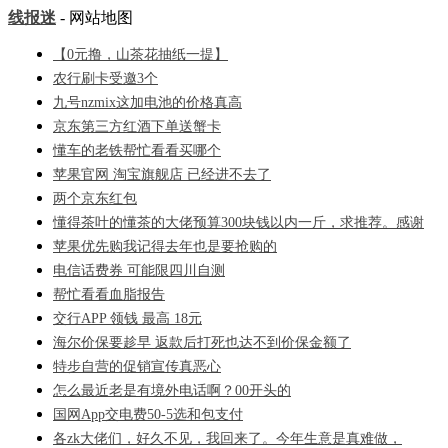
线报迷
- 网站地图
【0元撸，山茶花抽纸一提】
农行刷卡受邀3个
九号nzmix这加电池的价格真高
京东第三方红酒下单送蟹卡
懂车的老铁帮忙看看买哪个
苹果官网 淘宝旗舰店 已经进不去了
两个京东红包
懂得茶叶的懂茶的大佬预算300块钱以内一斤，求推荐。感谢
苹果优先购我记得去年也是要抢购的
电信话费券 可能限四川自测
帮忙看看血脂报告
交行APP 领钱 最高 18元
海尔价保要趁早 返款后打死也达不到价保金额了
特步自营的促销宣传真恶心
怎么最近老是有境外电话啊？00开头的
国网App交电费50-5选和包支付
各zk大佬们，好久不见，我回来了。今年生意是真难做，