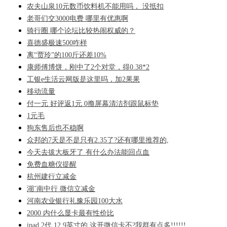
农夫山泉10元数币饮料机不能用吗， 没抵扣
老哥们交3000电费 哪里有优惠啊
骑行圈 哪个论坛比较热闹权威的？
喜德盛极速500咋样
离“贾玲”的100斤还差10%
康师傅博饼，刚中了2个对堂，得0.38*2
工银e生活云网版是这里吗，加2果果
移动流量
付一元 好评返1元 0撸屏幕清洁剂跟鼠标垫
1元毛
狗东售后也不稳啊
众邦的7天是不是只有2.35了?还有哪里推荐的,
今天去拔大板牙了 有什么办法能回点血
免费血糖仪提醒
杭州建行立减金
湖ˇ南中行 微信立减金
河南农业银行礼豫乐园100大水
2000 内什么显卡最有性价比
ipad 2代 12.9英寸的,这开微信卡不?我群有点多!!!!!!