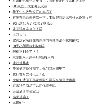
京东的吃相也太难看了，真的在走向没落的路上啊
800京豆，大家可以试试
我下午也收到银联的电话了
有没有老师来解惑一下，韦氏智商测试有什么说道没有
农行别乱飞了 拉黑了彻底gg
龙茅现在这么低了吗
上万大毛
空调没安装好在质保期内叫师傅是不收费的吧
淘宝小额退款影响fl吗
吧机不制冷了？？
京东凯米u6到手159值得入吗
建行抽奖水
美团酒店快过期了，你们都出哪里了
农行首月支付-5没了么
大佬们请问下那家保险公司买车险更优惠啊
京东秒杀商品可以用优惠券吗
美团酒店卷便宜出
感觉被骗了
试用9.9r