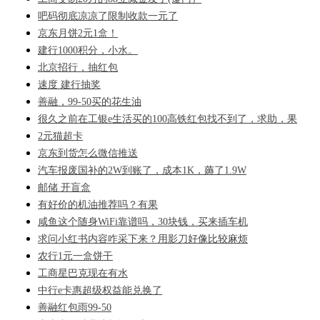
吧码彻底凉凉了限制收款一元了
京东月饼2元1盒！
建行1000积分，小水。
北京招行，抽红包
速度 建行抽奖
善融，99-50买的花生油
很久之前在工银e生活买的100高铁红包找不到了，求助，果
2元猫超卡
京东到货怎么微信推送
汽车报废国补的2W到账了，成本1K，薅了1.9W
邮储 开盲盒
有好价的机油推荐吗？有果
咸鱼这个随身WiFi靠谱吗，30块钱，买来插车机
求问小红书内容咋采下来？用影刀好像比较麻烦
农行1元一盒饼干
工商星巴克现在有水
中行e卡惠超级权益能兑换了
善融红包雨99-50