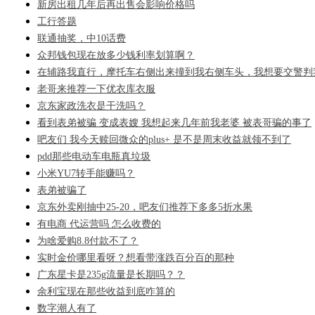
新房出租几年后再出售会影响价格吗
工行答题
联通抽奖，中10话费
众邦钱包现在放多少钱利率划算啊？
在辅路我直行，摩托车右侧出来撞到我右侧车头，我想要交警判
老哥来推荐一下优衣库衣服
京东家政洗衣是干洗吗？
看到表弟被骗 变成表嫂 我想起来几年前我老婆 被表哥骗的事了
吧友们 我今天赎回微众的plus+ 是不是周末收益就领不到了
pdd那些电动车电瓶真垃圾
小米YU7转手能赚吗？
表弟被骗了
京东外卖刚抽中25-20，吧友们推荐下多多5折水果
有电商 代运营吗 怎么收费的
为啥爱购8.8付款不了？
实时金价哪里看呀？想看带涨跌百分百的那种
广东星卡是235g流量是长期吗？？
余利宝现在那些收益到底咋算的
数字潮人有了