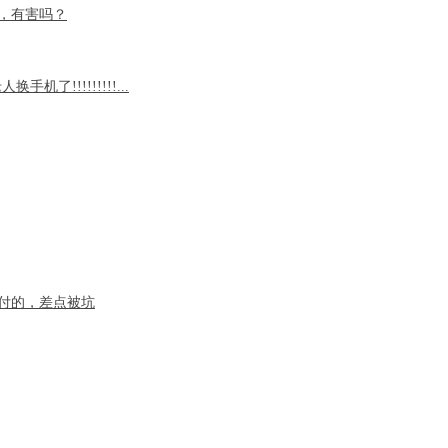
，有害吗？
了!!!!!!!!!...
付的，差点被坑