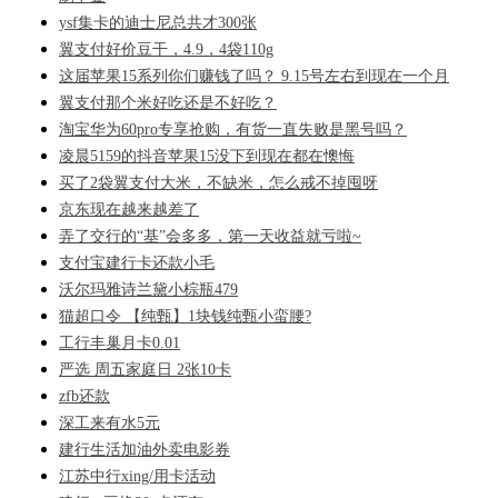
ysf集卡的迪士尼总共才300张
翼支付好价豆干，4.9，4袋110g
这届苹果15系列你们赚钱了吗？ 9.15号左右到现在一个月
翼支付那个米好吃还是不好吃？
淘宝华为60pro专享抢购，有货一直失败是黑号吗？
凌晨5159的抖音苹果15没下到现在都在懊悔
买了2袋翼支付大米，不缺米，怎么戒不掉囤呀
京东现在越来越差了
弄了交行的“基”会多多，第一天收益就亏啦~
支付宝建行卡还款小毛
沃尔玛雅诗兰黛小棕瓶479
猫超口令 【纯甄】1块钱纯甄小蛮腰?
工行丰巢月卡0.01
严选 周五家庭日 2张10卡
zfb还款
深工来有水5元
建行生活加油外卖电影券
江苏中行xing/用卡活动