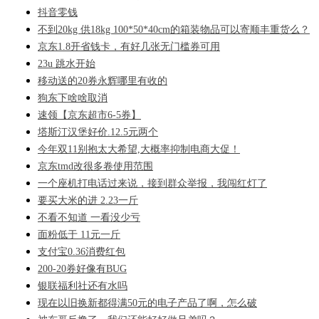
抖音零钱
不到20kg 供18kg 100*50*40cm的箱装物品可以寄顺丰重货么？
京东1.8开省钱卡，有好几张无门槛券可用
23u 跳水开始
移动送的20券永辉哪里有收的
狗东下啥啥取消
速领【京东超市6-5券】
塔斯汀汉堡好价.12.5元两个
今年双11别抱太大希望,大概率抑制电商大促！
京东tmd改很多卷使用范围
一个座机打电话过来说，接到群众举报，我闯红灯了
要买大米的进 2.23一斤
不看不知道 一看没少亏
面粉低于 11元一斤
支付宝0.36消费红包
200-20券好像有BUG
银联福利社还有水吗
现在以旧换新都得满50元的电子产品了啊，怎么破