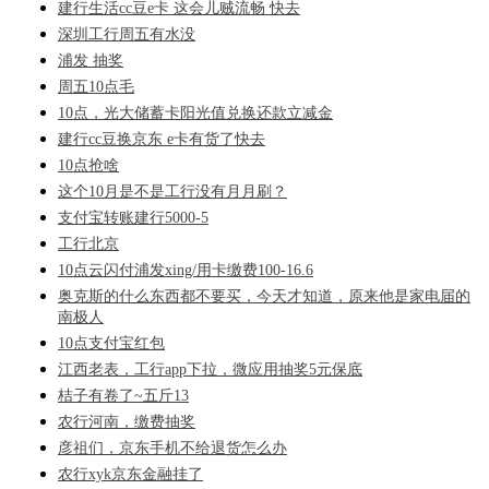
建行生活cc豆e卡 这会儿贼流畅 快去
深圳工行周五有水没
浦发 抽奖
周五10点毛
10点，光大储蓄卡阳光值兑换还款立减金
建行cc豆换京东 e卡有货了快去
10点抢啥
这个10月是不是工行没有月月刷？
支付宝转账建行5000-5
工行北京
10点云闪付浦发xing/用卡缴费100-16.6
奥克斯的什么东西都不要买，今天才知道，原来他是家电届的
南极人
10点支付宝红包
江西老表，工行app下拉，微应用抽奖5元保底
桔子有卷了~五斤13
农行河南，缴费抽奖
彦祖们，京东手机不给退货怎么办
农行xyk京东金融挂了