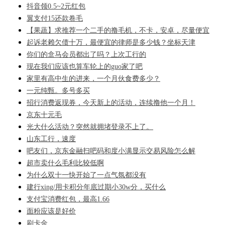
抖音领0.5~2元红包
翼支付15还款卷毛
【果蔬】求推荐一个二手的撸毛机，不卡，安卓，尽量便宜
起诉老赖欠债十万，最便宜的律师是多少钱？坐标天津
你们的盒马会员都出了吗？上次工行的
现在我们应该也算车轮上的guo家了吧
家里有高中生的进来，一个月伙食费多少？
一元纯甄。多号多买
招行消费返现券，今天新上的活动，连续撸他一个月！
京东十元毛
光大什么活动？突然就拥堵登录不上了。
山东工行，速度
吧友们，京东金融扫吧码和度小满显示交易风险怎么解
超市卖什么毛利比较低啊
为什么双十一快开始了一点气氛都没有
建行xing/用卡积分年底过期小30w分，买什么
支付宝消费红包，最高1.66
面粉应该是好价
刷卡金