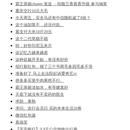
霸王茶姬chagee 发送 ：桂馥兰香真香升级 参与抽奖
重庆交行10元大毛
今天周五，买盒马还有中信随机减了8块？
这个油划算不，还没付款。
翼支付大米10斤20元
这个二代笔稳不稳
转，好价印尼玉米片
这记忆力越来越差
这种盆栽开关贴，有没有好价
招行新红包，领了三个号两毛多四毛多不等
准备好了 马上去法院起诉爱奇艺vr
拼多多买菜牛肉果然不行。
霸王茶姬淡如水，有哥嫂真好
天底下就没有不卖药的医生
求助，果熟
求问。农行会员日 买的本来生活20券
微信红包速
真搞笑
【平安银行】9.9元公交地铁出行券