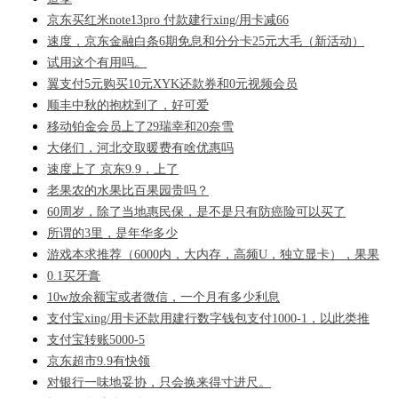
京东买红米note13pro 付款建行xing/用卡减66
速度，京东金融白条6期免息和分分卡25元大毛（新活动）
试用这个有用吗。
翼支付5元购买10元XYK还款券和0元视频会员
顺丰中秋的抱枕到了，好可爱
移动铂金会员上了29瑞幸和20奈雪
大佬们，河北交取暖费有啥优惠吗
速度上了 京东9.9，上了
老果农的水果比百果园贵吗？
60周岁，除了当地惠民保，是不是只有防癌险可以买了
所谓的3里，是年华多少
游戏本求推荐（6000内，大内存，高频U，独立显卡），果果
0.1买牙膏
10w放余额宝或者微信，一个月有多少利息
支付宝xing/用卡还款用建行数字钱包支付1000-1，以此类推
支付宝转账5000-5
京东超市9.9有快领
对银行一味地妥协，只会换来得寸进尺。