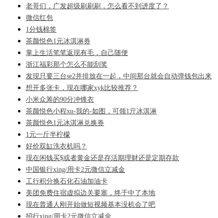
老哥们，广发超级刷刷刷，怎么看不到进度了？
微信红包
1分钱棉签
茶颜悦色1元冰淇淋券
掌上生活笔笔返现有毛，自己随便
浙江福彩那个怎么不能刮奖
发现只要三台se2并排放在一起，中间那台就会自动弹钱包出来
想开多张卡，现在哪家xyk比较推荐？
小米众筹的90分冲锋衣
茶颜悦色小程xu-我的-如图，可领1亓冰淇淋
茶颜悦色1元冰淇淋兑换券
1元一斤半柠檬
好价双缸洗衣机吗？
现在闲钱买$或者黄金还是存活期理财还是定期存款
中国银行xing/用卡2元微信立减金
工行积分换石化石油加油卡
美团免费住宿虚拟边关要塞，终于中了本地
现在普通人刚开始做短视频基本没机会了吧
招行xing/用卡2元微信立减金