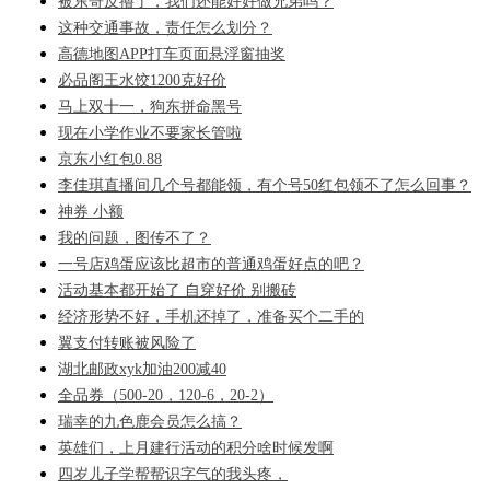
被东哥反撸了，我们还能好好做兄弟吗？
这种交通事故，责任怎么划分？
高德地图APP打车页面悬浮窗抽奖
必品阁王水饺1200克好价
马上双十一，狗东拼命黑号
现在小学作业不要家长管啦
京东小红包0.88
李佳琪直播间几个号都能领，有个号50红包领不了怎么回事？
神券 小额
我的问题，图传不了？
一号店鸡蛋应该比超市的普通鸡蛋好点的吧？
活动基本都开始了 自穿好价 别搬砖
经济形势不好，手机还掉了，准备买个二手的
翼支付转账被风险了
湖北邮政xyk加油200减40
全品券（500-20，120-6，20-2）
瑞幸的九色鹿会员怎么搞？
英雄们，上月建行活动的积分啥时候发啊
四岁儿子学帮帮识字气的我头疼，