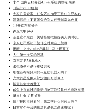
求个 国内云服务器dd win系统的教程 果果
1猫超卡+0.2红包
大家注意避雷，任务区的70果下载任务要实名
温馨提示：不要闲鱼给别人代开瑞幸九色鹿
1.8开京东省省卡
许愿老婆好孕！
基金这个东西，关键是要把握好买入的时机。
京东处罚系统下架什么时候会上架啊
提醒，光大200块记得刷，马上周五了
人生第一次买的股基
京东梦龙7.9限地区
眼镜膜是不是很难被磨损
现在还有啥好用的vx互助机器人吗？
光大的星光俱乐部没领的可以领了
拔完智齿太难受了
咸鱼上京东以旧换新旧物可取消是什么套路有果
坚果礼盒 近期好价
僵尸校园挺好看的，第二季什么时候出啊？
目前哪个平台的接送机是包含高速费呢？