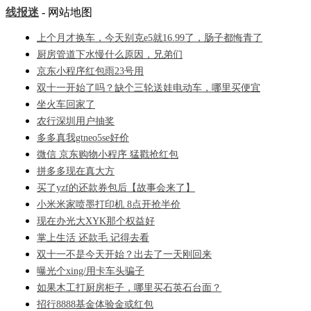
线报迷
- 网站地图
上个月才换车，今天别克e5就16.99了，肠子都悔青了
厨房管道下水慢什么原因，兄弟们
京东小程序红包雨23号用
双十一开始了吗？缺个三轮送娃电动车，哪里买便宜
坐火车回家了
农行深圳用户抽奖
多多真我gtneo5se好价
微信 京东购物小程序 猛戳抢红包
拼多多现在真大方
买了yzf的还款券包后【故事会来了】
小米米家喷墨打印机 8点开抢半价
现在办光大XYK那个权益好
掌上生活 还款毛 记得去看
双十一不是今天开始？出去了一天刚回来
曝光个xing/用卡车头骗子
如果木工打厨房柜子，哪里买石英石台面？
招行8888基金体验金或红包