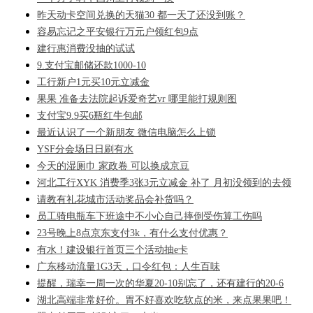
昨天动卡空间兑换的天猫30 都一天了还没到账？
容易忘记之平安银行万元户领红包9点
建行惠消费没抽的试试
9.支付宝邮储还款1000-10
工行新户1元买10元立减金
果果 准备去法院起诉爱奇艺vr 哪里能打规则图
支付宝9.9买6瓶红牛包邮
最近认识了一个新朋友 微信电脑怎么上锁
YSF分会场日日刷有水
今天的湿厕巾 家政卷 可以换成京豆
河北工行XYK 消费季3张3元立减金 补了 月初没领到的去领
请教有礼花城市活动奖品会补货吗？
员工骑电瓶车下班途中不小心自己摔倒受伤算工伤吗
23号晚上8点京东支付3k，有什么支付优惠？
有水！建设银行首页三个活动抽e卡
广东移动流量1G3天，口令红包：人生百味
提醒，瑞幸一周一次的华夏20-10别忘了，还有建行的20-6
湖北高端非常好价。胃不好喜欢吃软点的米，来点果果吧！