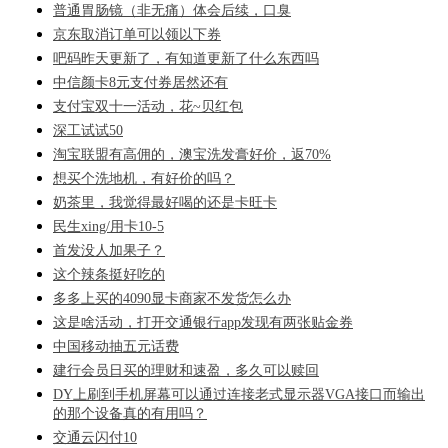
普通胃肠镜（非无痛）体会后续，口臭
京东取消订单可以领以下券
吧码昨天更新了，有知道更新了什么东西吗
中信颜卡8元支付券居然还有
支付宝双十一活动，花~贝红包
深工试试50
淘宝联盟有高佣的，澳宝洗发膏好价，返70%
想买个洗地机，有好价的吗？
奶茶里，我觉得最好喝的还是卡旺卡
民生xing/用卡10-5
首发没人加果子？
这个辣条挺好吃的
多多上买的4090显卡商家不发货怎么办
这是啥活动，打开交通银行app发现有两张贴金券
中国移动抽五元话费
建行会员日买的理财和速盈，多久可以赎回
DY上刷到手机屏幕可以通过连接老式显示器VGA接口而输出
的那个设备真的有用吗？
交通云闪付10