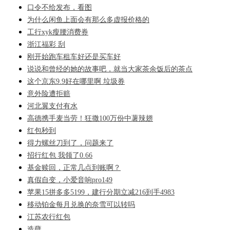
口令不给发布，看图
为什么闲鱼上面会有那么多虚报价格的
工行xyk瘦腰消费券
浙江福彩 刮
刚开始跑车租车好还是买车好
说说和曾经的她的故事吧，就当大家茶余饭后的茶点
这个京东9.9好在哪里啊 垃圾券
意外险遭拒赔
河北翼支付有水
高德携手麦当劳！狂撒100万份中薯辣翅
红包秒到
得力螺丝刀到了，问题来了
招行红包 我领了0.66
基金赎回，正常几点到账啊？
真假自变，小爱音响pro149
苹果15拼多多5199，建行分期立减216到手4983
移动铂金每月兑换的奈雪可以转吗
江苏农行红包
造孽