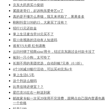
京东大药房买小柴胡
紧跟老哥们，起诉狗东爱奇艺vr了
真的是不懂怎么养猫，我又来求助了，果果多多
刚刚抖音5199的15，大家买了没有？
招行15元还款金
掌上生活麦当劳10元买不了
双11依视路的活动有人知道吗
谁有VS大师 红包请教
云闪付绑了招商xing/用卡，结过京东跳过去付款卡没了
捡到一只小狗，太可怜了
长期不用的美团优选，自动到账7元券（0.1折）
4个100减10银行活动，可以买40京东e卡
掌上生活6.5毛
这个判这么狠吗
比李佳琦还便宜？？
星巴克10左右一杯送到家
邮政家乡贴一次买20张用不完浪费，跟网点自己国内普通包裹
一个价格
抖音5199