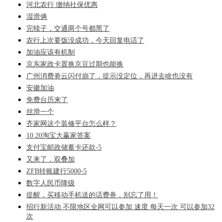
河北农行 缴纳社保优惠
湿滑俩
完犊子，交通两个号都黑了
农行上次要饭没成功，今天回复电话了
加油应该有机制
京东家政卡置换京豆过期也能换
广州消费劵云闪付崩了，提示没定位，再进去啥也没有
安徽加油
免费台历来了
丝滑一个
齐家网这个装修平台怎么样？
10.20淘宝大赢家答案
支付宝邮政储蓄卡还款-5
又来了，双叠加
ZFB转账建行5000-5
数字人民币降级
提醒，买移动手机送的话费券，别忘了用！
招行新活动 不限地区全网可以参加 速度 每天一次 可以参加32
次