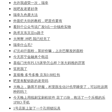
允许我虚荣一次，瑞幸
祝吧友老婆好孕
瑞幸九色鹿大法
外面烂大街的教程，吧里也要有
看到个公众号说广发0点一分钱抢实物
急求京东京豆tx路子
大闸蟹 冲吧 我已经充了
瑞幸什么毛?
47元40斤面粉，算好价嘛，上次巴黎发的面粉
今天苏宁金融来个电话
喜临门光年PLUS床垫怎么样？张大妈推的厉害
笑死我了
直接撸 多号多撸 京东0.88红包
吧里有配钥匙的老哥吗
大晚上，肠胃不舒服，村里医生估计也早睡觉了，可以吃这两
种药吗？
今天晚上用线刷宝刷机软件 花了15块，救活了一个乐视的乐
1PRO 手机
1号店新上架了一个孔明锁玩具