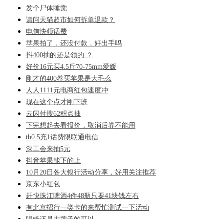
发个尸体睡觉
请问天猫超市如何拆单退款？
电信快领话费
苹果拍了，还没付款，好出手吗
抖400抽的还是领的 ？
好价16元买4.5斤70-75mm爱媛
刚才的400卷买苹果是大毛么
人人1111元电商红包速度冲
现在这个点才刚下班
云闪付搜62积点抽
下完想起去看报价，取消后券不能用
tb0.5充1话费限联通电信
深工会来抽5元
抖音苹果能下的上
10月20日各大银行活动分享，好用关注推荐
京东小红包
赶快珠江啤酒4件48瓶只要41块钱左右
有北京招行一类卡的来帮忙测试一下活动