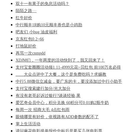
双十一有果子的免息活动吗？
陌陌之路···
红牛好价
中行顺丰1R购10元顺丰券也是小鸡肋
吧友们 小bug 油皮福利
京东红包0.2~66
打地鼠好价
再骂一次cnmpdd
XDJM们，一年两度的活动快到了，我又回来了！
支付宝套圈圈活动领1.11-4999元花~贝红包 前100万名必得
……大众点评中了大餐，这个是免费吃吗？求赐教
中行5.88微信立减金，要广东的卡，要没添加过中行小助手
支付宝搜索建行加分/光大加分
有没有老哥起诉过银行?谈谈经验,果
爱艺奇会员中心，积分兑换 60积分可0.01购2瓶牛奶
每周一次 招商大毛 4点红包雨
眼镜哪里有好价，依视路有ADD参数的配不了
掌上生活活动
请问麻花电影接单报价中标后是要买几张电影票