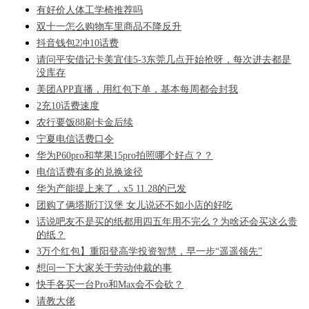
有好价人体工学椅推荐吗
双十一怎么购物车里商品不降反升
抖音钱包2冲10话费
请问平安借记卡美宜佳5-3东莞几点开始抢呀，每次进去都是
没库存
美团APP直播，用红包下单，基本每周都会封我
2充10话费速度
农行要饭88刷卡金后续
宁夏电信话费口令
华为P60pro和苹果15pro拍照哪个好点？？
电信话费有多的兑换途径
华为产能提上来了，x5 11.28的已发
团购了俩塔斯汀汉堡 女儿说还不如小店的好吃
话说吧友不是买的纸都用四五年用不完么？为啥还会买这么贵
的纸？
3万个红包】重阳登高学投资智慧，早一步“遥遥领先”
想问一下大家关于劳动仲裁的事
快手各买一台Pro和Max会不会砍？
请教大佬