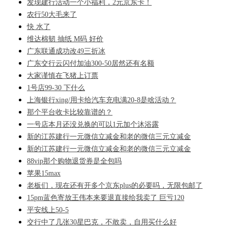
发现建行活动一个小福利，2元京东卡！
农行50大毛来了
快 水了
维达棉韧 抽纸 M码 好价
广东联通成功改49三折冰
广东交行云闪付加油300-50居然还有名额
大家谨慎在飞猪上订票
1号店99-30 下什么
上海银行xing/用卡给汽车充电满20-8是啥活动？
那个平台收卡比较靠谱的？
一号店本月还没兑换的可以1元加个沐浴露
新的江苏建行一元微信立减金和老的微信三元立减金
新的江苏建行一元微信立减金和老的微信三元立减金
88vip那个购物退货券是全包吗
苹果15max
老板们，现在还有开多个京东plus的必要吗，无限包邮了
15pm蓝色寄放王伟本来要退直接给我卖了 巨亏120
平安线上50-5
交行中了几张30星巴克，不敢卖，自用买什么好