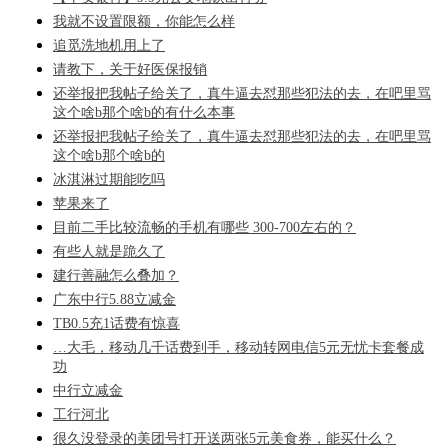
我就不设置限额，你能怎么样
追觅洗地机用上了
请教下，关于好医保报销
还举报把我帖子给关了，真牛逼去怼那些犯法的去，在吧里骂
这个啥b那个啥b的有什么本事
还举报把我帖子给关了，真牛逼去怼那些犯法的去，在吧里骂
这个啥b那个啥b的
冰淇淋过期能吃吗
苹果来了
目前二手比较流畅的手机有哪些 300-700左右的？
有些人就是跪久了
建行善融怎么叠加？
广东中行5.88立减金
TB0.5充1话费有惊喜
…大毛，移动几千话费到手，移动转网电信5元无忧卡套餐成
功
中行立减金
工行河北
很久没登录的美团号打开送两张5元美食券，能买什么？