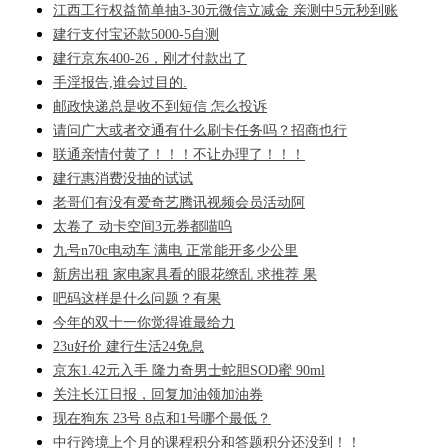
江西工行权益简单抽3-30元微信立减金 亲测中5元秒到账
建行支付宝还款5000-5自测
建行京东400-26，刚才付款出了
手淫报告,谁会过目的.
邮政快递总是收不到短信 怎么投诉
请问广大或者交通有什么刷卡任务吗？招商也行
联通亲情付黄了！！！不让办理了！！！
建行惠消费没抽的试试
老哥们有没有爱奇艺腾讯视频会员活动阿
太卷了 动卡空间3元券都喵呜
九号n70c电动车 满电 正常能开多少公里
新房出租 家电家具看的眼花缭乱 求推荐 果
吧码这样是什么问题？有果
今年的双十一你觉得谁最给力
23u好价 建行生活24免息
京东1.42元入手 隆力奇男士蛇胆SOD蜜 90ml
关注长江日报，回复加油领加油券
现在狗东 23号 8点和1号哪个最低？
中行跨境上个月的课程积分和答题积分还没到！！