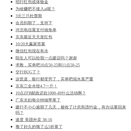
招行红包或体验金
为啥赚吧不接入ai呢？
3元三只杜蕾斯
会员到期了，支持下
河北电信翼支付抽免单
京东最近天天发红包
10/20大赢家答案
微信红包现在有水
陌生人可以给我一点建议吗？谢谢
求教，买单吧10点50-25和11点50-25
交行BUG了？
这世道，银行都变穷了，买单吧缩水真严重
京东三全水饺4.7一斤！
10点ZFB邮政还款1000-49什么活动啊？
广东夫妇每分钟抽苹果了
建行不小心逾期了几天，被收了计息和违约金，有办法要回来
吗？
速度 美团外卖 38-16
撸了好久的饿了么5折黄了