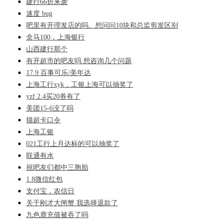
建行66折来袭
速度 bug
吧里有开理发店的吗。想问问10块和总监剪发区别
盒马100，上海银行
山西建行那个
有开超市的吧友吗 想咨询几个问题
17.9 百事可乐/美年达
上海工行xyk，工银上海可以抽奖了
yzf 2.4买20券有了
美团15-6没了吗
猫超卡口令
上海工银
021工行上月达标的可以抽奖了
联通有水
祝吧友们都中三胞胎
1.8微信红包
支付宝，农信日
关于刚才大闸蟹 我选择退款了
九色鹿充值被吞了吗