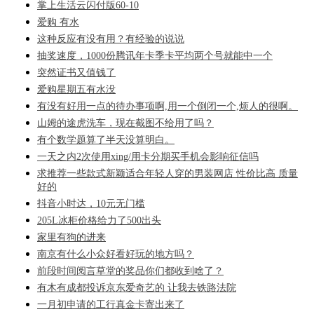
掌上生活云闪付版60-10
爱购 有水
这种反应有没有用？有经验的说说
抽奖速度，1000份腾讯年卡季卡平均两个号就能中一个
突然证书又值钱了
爱购星期五有水没
有没有好用一点的待办事项啊,用一个倒闭一个,烦人的很啊。
山姆的途虎洗车，现在截图不给用了吗？
有个数学题算了半天没算明白。
一天之内2次使用xing/用卡分期买手机会影响征信吗
求推荐一些款式新颖适合年轻人穿的男装网店 性价比高 质量
好的
抖音小时达，10元无门槛
205L冰柜价格给力了500出头
家里有狗的进来
南京有什么小众好看好玩的地方吗？
前段时间阅言草堂的奖品你们都收到啥了？
有木有成都投诉京东爱奇艺的 让我去铁路法院
一月初申请的工行真金卡寄出来了