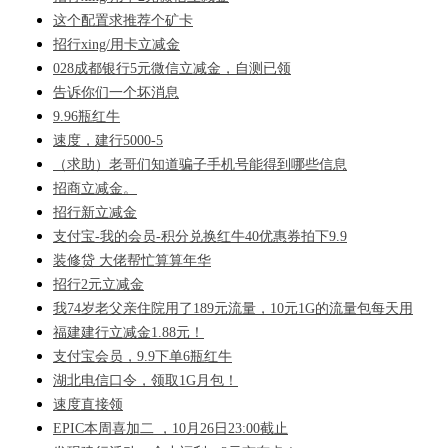
这个配置求推荐个矿卡
招行xing/用卡立减金
028成都银行5元微信立减金，自测已领
告诉你们一个坏消息
9.96瓶红牛
速度，建行5000-5
（求助）老哥们知道骗子手机号能得到哪些信息
招商立减金。
招行新立减金
支付宝-我的会员-积分兑换红牛40优惠券拍下9.9
装修贷 大佬帮忙算算年华
招行2元立减金
我74岁老父亲住院用了189元流量，10元1G的流量包每天用
福建建行立减金1.88元！
支付宝会员，9.9下单6瓶红牛
湖北电信口令，领取1G月包！
速度直接领
EPIC本周喜加二 ，10月26日23:00截止