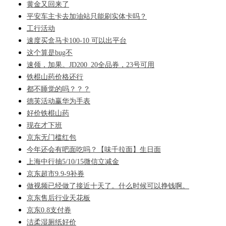
黄金又回来了
平安车主卡去加油站只能刷实体卡吗？
工行活动
速度买盒马卡100-10 可以出平台
这个算是bug不
速领，加果。JD200_20全品券，23号可用
铁棍山药价格还行
都不睡觉的吗？？？
德芙活动赢华为手表
好价铁棍山药
现在才下班
京东无门槛红包
今年还会有吧面吃吗？【味千拉面】生日面
上海中行抽5/10/15微信立减金
京东超市9.9-9补券
做视频已经做了接近十天了。什么时候可以挣钱啊。
京东售后行业天花板
京东0.8支付券
洁柔湿厕纸好价