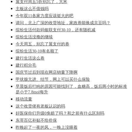
翼支付周五5折别忘了，大米
主板这么不值钱吗
今年双11各家力度应该挺大的吧
请问，北上广深的收货地址，家政券能换成京豆吗？
缤纷生活付款码银联支付30-10，还有随机减
缤纷生活没撸的继续
今天周五，别忘了翼支付的券
缤纷生活30-10有名额了
建行生活这么卷
建行积分毛
国庆节过后到现在网店销量下降啊
甲状腺亢进、结节，网上可以买什么保险
早晨饭后打盹的原因可能找到了，血糖高，饭后两小时的标准
是小于7.8mol每升
移动流量
这个收货佬有老板认识的吗
好医保你们升级0免赔了吗？和之前有什么区别吗
东哥百亿补贴不给价保
昨晚起了一夜的风，一晚上没睡着