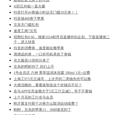
眼镜还是大牌子的可以
jd百亿补贴一直火爆
抖音打开dy商城小时达无门槛10元券！！
抖音抽400券下苹果
京东无门槛红包
速度工商7元毛
招商红包0.66，搜索1024程序员直播特别企划。下面直播第二
个，进入转盘
抖音的消费券，速度都在撸苹果
滴滴送的券，一口价司机承担了券钱
光大最高11倍积分来了
京东的吧虾89了 你们上不
1号会员店 六神 菁萃温润沐浴露 180ml 1元+运费
上海工行5元立减毛，上次开的二类钱包也可以撸
大佬没睡的，看看拔智齿这个价钱坑不坑？
盒马APP任意金额大于5元工行立减5，等于不要钱
上个月买的工行盒马会员
刚才翼支付那个20券怎么取消自动续费？
刚刚，京东的苹果13，3688谁买到了