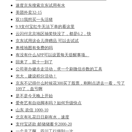
速度京东搜索京东试用有水
美团外卖32-15
双11我想买一头活猪
9.9支付宝红牛无法下单的看这里
云闪付北京地区抽奖快没了，都是6.2，快
京东试用这会儿弹赠品 可以去试试
奥维地图有免费的吗
有没有什么APP可以设置每天提醒事项。
回来了，双十一到了
公司举办健步走活动，求一个刷微信步数的工具
光大，建设积分活动！
京东不记得什么时候花300买了股票，刚刚点进去一看，亏了
109了，血亏啊
是不是今天晚上开始
爱奇艺有自动脚本吗？如何升级快点
山东 农信 1000-10
北京有礼花日日刷有水，速度
支付宝还款 邮储储蓄卡2000-20
一个月了啊，四川工行领到一次