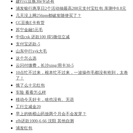
建行cc豆换30e卡还有
浦发银行惠享日2个活动抽最高288元支付宝红包 亲测中8.8元
几天没上网256pm都破发随便买了？
CC豆换E卡有货
苏宁金融5元毛
中信cxk 还款100 得5微信立减
支付宝还款-5
山东中行xyk大毛
这个怎么选
云闪付缴费，长沙xing/用卡30-5
10点忙不过来，根本忙不过来，一波操作毛都没有抢到，太卷
了！
饿了么十元红包
车险 看看怎么样
移动今天好卡，啥也没有。无语
工行立减金20
早上的铁棍山药放两个月会不会发芽？
zfb还款1000-6.66 沈阳 其他自测
浦发红包