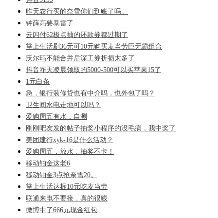
昨天农行买的奈雪你们到账了吗。
钟薛高要暴雷了
云闪付62极点抽的还款券都过期了
掌上生活刷36元可10元购买麦当劳巨无霸组合
沃尔玛不能合并后深工券折损太多了
抖音咋天凌晨领取的5000-500可以买苹果15了
1元白条
急，银行装修贷也有中介吗，也外包了吗？
卫生间水电走地可以吗？
爱购周五有水，自测
刚刚吧友发的帖子抽奖小程序的没毛病，我中奖了
美团建行xyk-16是什么活动？
爱购周五，放水，抽奖不卡！
移动铂金这老6
移动铂金3点抢奈雪20。
掌上生活达标10元吃麦当劳
联通来电不要接，真的很贱
微博中了666元现金红包