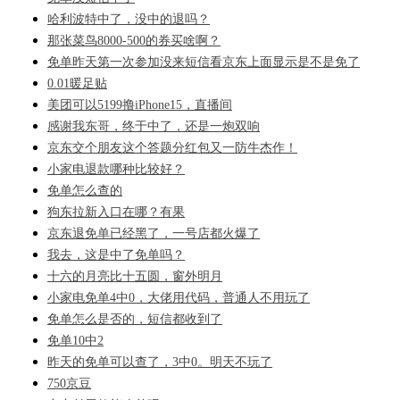
哈利波特中了，没中的退吗？
那张菜鸟8000-500的券买啥啊？
免单昨天第一次参加没来短信看京东上面显示是不是免了
0.01暖足贴
美团可以5199撸iPhone15，直播间
感谢我东哥，终于中了，还是一炮双响
京东交个朋友这个答题分红包又一防牛杰作！
小家电退款哪种比较好？
免单怎么查的
狗东拉新入口在哪？有果
京东退免单已经黑了，一号店都火爆了
我去，这是中了免单吗？
十六的月亮比十五圆，窗外明月
小家电免单4中0，大佬用代码，普通人不用玩了
免单怎么是否的，短信都收到了
免单10中2
昨天的免单可以查了，3中0。明天不玩了
750京豆