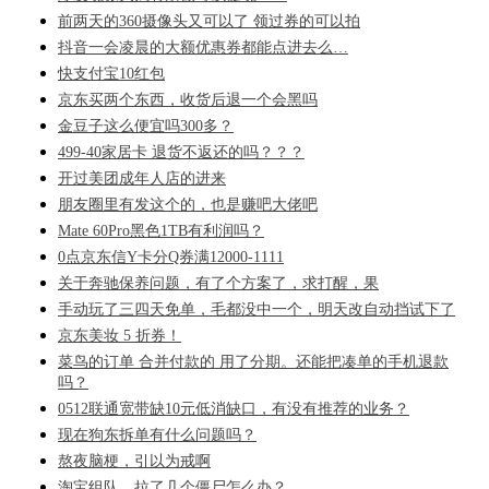
前两天的360摄像头又可以了 领过券的可以拍
抖音一会凌晨的大额优惠券都能点进去么…
快支付宝10红包
京东买两个东西，收货后退一个会黑吗
金豆子这么便宜吗300多？
499-40家居卡 退货不返还的吗？？？
开过美团成年人店的进来
朋友圈里有发这个的，也是赚吧大佬吧
Mate 60Pro黑色1TB有利润吗？
0点京东信Y卡分Q券满12000-1111
关于奔驰保养问题，有了个方案了，求打醒，果
手动玩了三四天免单，毛都没中一个，明天改自动挡试下了
京东美妆 5 折券！
菜鸟的订单 合并付款的 用了分期。还能把凑单的手机退款
吗？
0512联通宽带缺10元低消缺口，有没有推荐的业务？
现在狗东拆单有什么问题吗？
熬夜脑梗，引以为戒啊
淘宝组队，拉了几个僵尸怎么办？