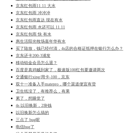
京东红包雨11.11 大水
京东红包雨 冲冲冲
京东红包雨直达 现在有水
京东红包雨 水还可以 11.11
京东红包雨 快 有水
惠生活阳光牧场嘉年华有水
买了陆放，钱已经付清，4s店的合格证抵押在银行怎么办？
京东还卡200-3浦发
移动铂金会员怎么退？
百度是真鸡贼到家了，极速版100红包要邀请两次
交通银行xing/用卡-100，京东
双十一准备入手matepro，哪个渠道便宜有货
卫生纸没了，有推荐么，有果
累了，想睡觉了
4s 以旧换新，2块钱
以旧换新怎么搞的
三点了 bug呢
电信bug了