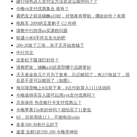
建行绿色达人支付宝方法是这么操作吗？？
今晚yh支付优惠集合 谁有？
看吧友之前说辅酶q10好，对熬夜有帮助，哪款好价？有果
电瓶车 2099的五星豹子 G2 咋样
请教中行跨境go买课程问题
联通小米8手环京东仓的吧
200-20发了三张，东子又开始发钱了
中行河北
这套松下吸顶灯好价？
请教吧友，辅酶q10还原型哪个品牌更好
天天基金前几个月为了套券，忘记赎回了，有237收益了，现
在是不是可以赎回了（如图）
海尔现货晚上8点前下单，8点付款算入1111活动吗
今晚值得买百人团可以用xyk支付优惠吗？
京东保价 包含银行卡支付优惠么？
今晚苹果15p有好价吗？就怕买了11更低
6S，目前系统12.1，不能电信volte
多多500-30有什么好下
速度 生鲜5折199-100 今晚等神价