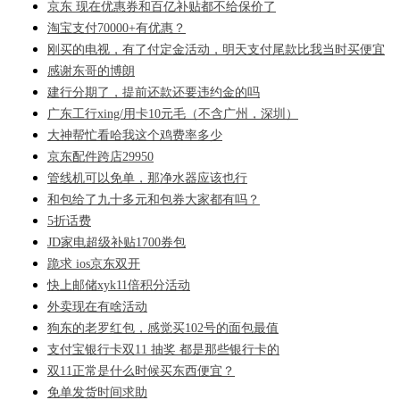
京东 现在优惠券和百亿补贴都不给保价了
淘宝支付70000+有优惠？
刚买的电视，有了付定金活动，明天支付尾款比我当时买便宜
感谢东哥的博朗
建行分期了，提前还款还要违约金的吗
广东工行xing/用卡10元毛（不含广州，深圳）
大神帮忙看哈我这个鸡费率多少
京东配件跨店29950
管线机可以免单，那净水器应该也行
和包给了九十多元和包券大家都有吗？
5折话费
JD家电超级补贴1700券包
跪求 ios京东双开
快上邮储xyk11倍积分活动
外卖现在有啥活动
狗东的老罗红包，感觉买102号的面包最值
支付宝银行卡双11 抽奖 都是那些银行卡的
双11正常是什么时候买东西便宜？
免单发货时间求助