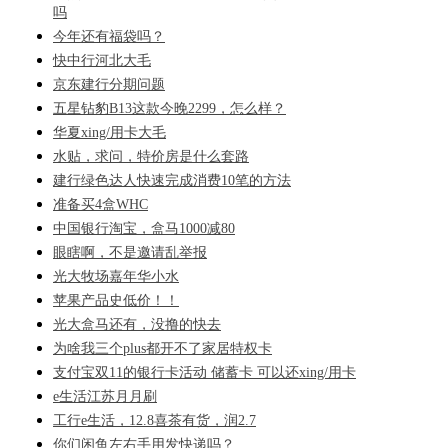
吗
今年还有福袋吗？
快中行河北大毛
京东建行分期问题
五星钻豹B13这款今晚2299，怎么样？
华夏xing/用卡大毛
水贴，求问，特价房是什么套路
建行绿色达人快速完成消费10笔的方法
准备买4盒WHC
中国银行淘宝，盒马1000减80
眼瞎啊，不是邀请乱举报
光大牧场嘉年华小水
苹果产品史低价！！
光大盒马还有，没撸的快去
为啥我三个plus都开不了家居特权卡
支付宝双11的银行卡活动 储蓄卡 可以还xing/用卡
e生活江苏月月刷
工行e生活，12.8喜茶有货，润2.7
你们闲鱼左右手用发快递吗？