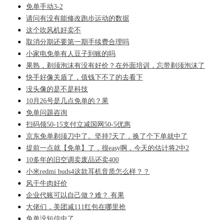
免单手动3-2
请问有没有能修改跑步运动的数据
这个吹风机好卖不
取消分期还要第一期手续费合理吗
小家电免单有人豆子到账的吗
果熟，剃须泡沫有没有好价？在外面培训，忘带剃须泡沫了
快手好像关盾了，值钱下不了的去看下
没头像的是不是科技
10月26号是几点免单的？果
免单问题咨询
扫码领50-15支付立减国网50-5优惠
京东免单剃须刀中了。坚持7天了，换了个下单就中了
提前一点就【免单】了，很easy啊，今天的估计将2中2
10多年的旧空调卖废品还卖400
小米redmi buds4这款耳机音质怎么样？？
风干牛肉好价
企业代账可以自己做？难？ 有果
大佬们，美团减111红包在哪里抢
免单没短信中了