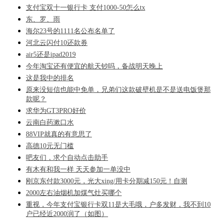
支付宝双十一银行卡 支付1000-50怎么tx
东、罗、雨
海尔23号的1111名公布名单了
河北云闪付10还款券
air5还是ipad2019
今年淘宝还有便宜的航天钞吗，备战明天晚上
这是我中的排名
原来没短信也能中免单，兄弟们这款破壁机是不是送电饭煲那
款呢？
求华为GT3PRO好价
云南白药漱口水
88VIP就真的有意思了
高德10元无门槛
吧友们，求个自动点击助手
有木有和我一样 天天参加一单没中
刚京东付款3000元，光大xing/用卡分期减150元！自测
2000左右油烟机加煤气灶买哪个
重视，今年支付宝银行卡双11是大毛哦，户多发财，我不到10
户已经近2000润了（如图）