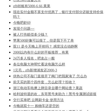
小米14不准备入手
zfb转账有5000-6.66 果果
现在实付金额不算支付优惠了，银行支付部分还能支持价保
吗？
今晚吧虾69
发现个问题~~
被人打伤赔偿多少钱？
苹果500好像可以领了，但是我下不了单
双11 是今天晚上开抢吗？ 感觉没点动静啊
2000以内有什么好的平板推荐，有果
24万多人报名，吧友占一般
各位电脑大神帮忙看这电脑怎么样
1元毛，zfb新增浦发还2000-3
供热公司不敲门直接开了阀门把我家淹了 怎么办
前天买的那个四件套，怎么处理？拒收？
浙江电动车电摩上牌目录去哪个网站查？果蔬
哈利波特退的欢，东哥黑号来助力！黑号专属测试链接
交行买单吧 云网刷卡金 使用方法
今晚就双十一 购物车还是空的