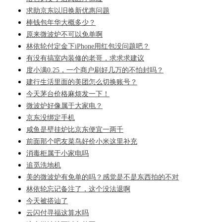
求助京东以旧换新优惠问题
棒钱包年华大概多少？
原来微波炉不可以免单啊
林依轮付定金下iPhone用红包没问题吧？
有没有搞室内装修的老哥，求求求建议
度小满0.25，一个商户刷好几万的不怕封吗？
建行生活里面的美团怎么切换账号？
今天茅台价格麻烦发一下！
微波炉好像属于大家电？
京东没绑定手机
咸鱼是壁挂炉比京东便宜一两千
前面那个吧友菜鸟好价小米这里补充
消毒柜属于小家电吗
追觅洗地机
美的微波炉有免单的吗？感觉是不是东西拍的不对
林依轮忘记备注了，这个没法退啊
今天被搭讪了
云闪付寻福这算水吗