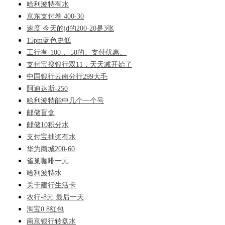
哈利波特有水
京东支付卷 400-30
速度 今天的jd的200-20是3张
15pm蓝色史低
工行有-100，-50的。支付优惠。
支付宝搜银行双11，天天减开始了
中国银行云南分行299大毛
阿迪达斯-250
哈利波特能中几个一个号
邮储盲盒
邮储10积分水
支付宝抽奖有水
华为商城200-60
雀巢咖啡一元
哈利波特水
关于建行生活卡
农行-8元 最后一天
淘宝0.8红包
南京银行转盘水