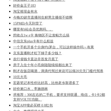
好价金王子183
淘宝摇现金有水
今晚JD超市直播间生鲜男主播很不错啊
15PM白今天到货了
哪里有b站会员优惠吗。。
想收点1w e卡 换物区不让发帖怎么搞
中信京东plus卡有什么权益
一个手机开多个分身约i茅台，可以这样操作吗～有果
京东直播刚才松下锤子多少钱？
农行省钱卡直达非首发月底了
房子入住十年小毛病陆陆续续都出来了
刚才在饭店喝酒，滴滴代驾过来说可以领20元无门槛代驾券
10元大毛
宏碁笔记本性价比好高，比他老乡靠谱多了
好价漱口水，李施德林
求推荐：300左右的二手机，要求支持联通、电信，卡1卡2都
支持VOLTE功能。
淘宝APP搜必买榜 0.8红包