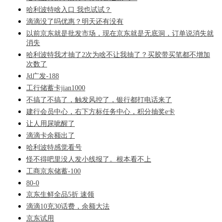
哈利波特啥入口 我也试试？
滴滴没了吗优惠？明天还有没有
以前京东就是批发市场，现在京东就是无底洞，订单说消失就
消失
哈利波特我才抽了2次为啥不让我抽了？买胶带买笔都不增加
次数了
Jd广发-188
工行储蓄卡jian1000
不搞了不搞了，触发风控了，银行都打电话来了
建行会员中心，右下方标任务中心，积分抽奖e卡
让人用尿呲醒了
滴滴卡余额出了
哈利波特感觉看号
怪不得吧里没人发小线报了。根本看不上
工商京东储蓄-100
80-0
京东生鲜全品5折 速领
滴滴10充30话费，余额大法
京东试用