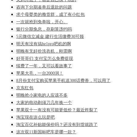
咨询下分期凑单后退款的问题
求个母婴类的撸货群，成了有小红包
一次就抢到免单啦，开心。
银行分期免息，存刷算违约吗
5元微信立减金 建行生活缴费30可领
明天有没有搞he1pro吧机的啊
明晚有无好价洗衣机，刚需啊
好哥哥们 支付宝怎么免费提现
续费了一年，又可以看故事了
苹果大毛，一台2000润！
8月份支付宝购买苹果手机送300话费券，可以用了
京东红包
明晚抢小家电的人应该不多
大家的电动剃须刀几年换一个
苹果双十一有没有可能更低价？最近炸裂了
淘宝现在这么玩是吧
淘宝百亿补贴能保价吗？还没有到货就跌了
这次双11新国标吧车是哪一款？