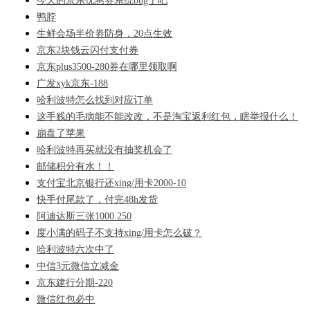
今天的京东优惠券系统bug了吧
鸭脖
生鲜会场半价劵防身，20点生效
京东2块钱云闪付支付券
京东plus3500-280券在哪里领取啊
广发xyk京东-188
哈利波特怎么找到对应订单
这手贱的毛病能不能改改，不是淘宝返利红包，瞎举报什么！
崩盘了苹果
哈利波特再买就没有抽奖机会了
邮储积分有水！！
支付宝北京银行还xing/用卡2000-10
快手付尾款了，付完48h发货
阿迪达斯三张1000.250
度小满的码子不支持xing/用卡怎么破？
哈利波特六次中了
中信3元微信立减金
京东建行分期-220
微信红包必中