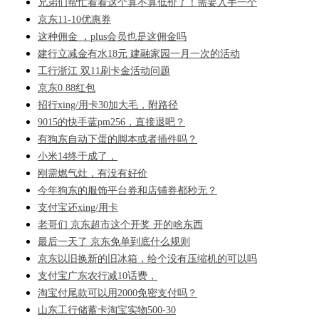
兄弟们帮忙看看这个算不算低价了！需要入手一个
京东11-10优惠券
这种佣金 ，plus会员也是这佣金吗
建行立减金有水18元 建融家园一月一次的活动
工行浙江 双11刷卡金活动问题
京东0.88红包
招行xing/用卡30加大毛，附路径
9015的快手蓝pm256，直接退吧？
有狗东自动下蛋的脚本或者插件吗？
小米14终于成了，
刚需燃气灶，有没有好价
今年狗东的服饰平台券和店铺券都秒无？
支付宝还xing/用卡
老哥们 京东超市这个开奖 开的啥东西
最后一天了 京东免单到底什么规则
京东以旧换新的旧冰箱，给个没有压缩机的可以吗
支付宝广东农行减10话费，
淘宝付尾款可以用2000免密支付吗？
山东工行储蓄卡淘宝实物500-30