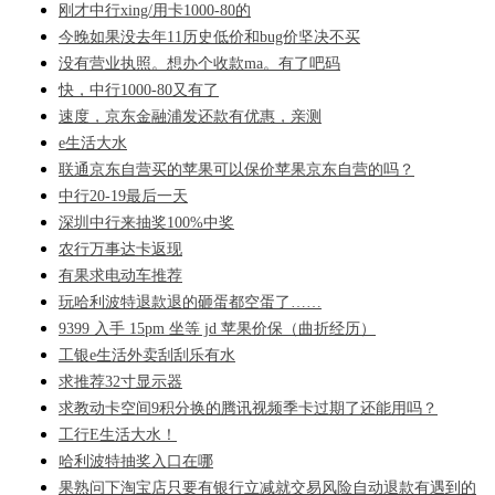
刚才中行xing/用卡1000-80的
今晚如果没去年11历史低价和bug价坚决不买
没有营业执照。想办个收款ma。有了吧码
快，中行1000-80又有了
速度，京东金融浦发还款有优惠，亲测
e生活大水
联通京东自营买的苹果可以保价苹果京东自营的吗？
中行20-19最后一天
深圳中行来抽奖100%中奖
农行万事达卡返现
有果求电动车推荐
玩哈利波特退款退的砸蛋都空蛋了……
9399 入手 15pm 坐等 jd 苹果价保（曲折经历）
工银e生活外卖刮刮乐有水
求推荐32寸显示器
求教动卡空间9积分换的腾讯视频季卡过期了还能用吗？
工行E生活大水！
哈利波特抽奖入口在哪
果熟问下淘宝店只要有银行立减就交易风险自动退款有遇到的