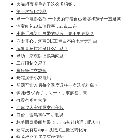
天猫超市凑单弄了这么多棉签，
第一次撸化妆品
求一个电影名称,一个男的带着自己老婆和孩子一直逃离
淘宝红包20点猜数字，21点二选一
小米手机新机自带的贴膜，要不要更换？
不太开心，淘宝OLED港白不给七天无理由
咸鱼喜马拉雅是什么活动？
求助，京东以旧换新问题
工行限制交易了
建行微信立减金
烤箱属于小家电吗
新网可能以后每个季度调整一次活期利率？
奔驰c要保养了，问一下，求解答，果
有没有闲鱼大佬
不建议大家碰翼支付美妆
好价，雷鸟鹤6-75寸电视
林美丽直播间苹果15，256有补贴吧，吧友们
还有没有啥app可以把淘宝链接转化bp
给爸妈交了居民医疗保险