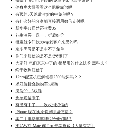
搞晕了 把昨天刚到的免单小家电给申请退了
健身房大哥看看这个肌酸靠谱吗
有预约5天以后收货的中免单吗？
有什么好的分身能直接调用微信支付呢
新华字典居然还收费35
花生油买一送一，折后好价
桃宝就专门找88vip老客户来黑的吗
京东黑号是不是中不了免单
你们来短信的是不是货都到了
大家好 您们京东中了的 都是用的什么技术 黑科技？
终于收到短信了
12pro配置机已解锁额2500能买吗？？
求好价折叠购物车~果熟
浣洗99，6双鞋
免单短信来了
有没有中了。。没收到短信的
iPhone 现在换原装屏哪里便宜？
卖二手电动车车牌也给他们吗？
HUAWEI Mate 60 Pro 专享抢购【大量有货】