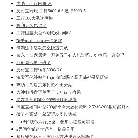
大毛！工行闲鱼-20
支付宝转账 工行5000-6.6 建行5000-5
工行100大毛速度撸
哈利太容易黑了
工行国宝大会pk刚4次抽到8.8
快手ipad air5记得付尾款
滴滴这个活动怎么快速完成
京东全友家居满一万免五千有人抢过吗，好抢吗，真实吗
公司周六要上班了
支付宝工行转账5000-6.6
淘宝百亿补贴的15pro靠谱吗？看店铺都是新店铺
求助，为啥京东付款不出分期
大神们抖音下单黑了，咋破？有果
老农兽药刷5000的去哪领返现劵
淘宝直播间补贴200那个今天还付款吗？5249-200很可能赔本
做了个噩梦，希望吧友引以为戒
plus号1块钱两斤汤圆，叠加小红包可零撸
2元闲鱼猫超卡还有，路径见图
建行绿色达人还有什么方法快速达标吗？