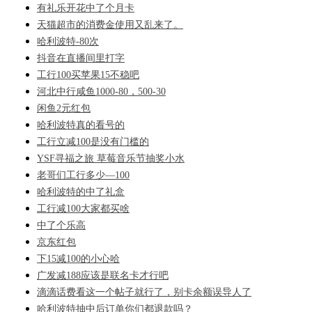
有礼乐开花中了个月卡
天猫超市的消费金使用又乱来了。
哈利波特-80次
抖音在直播间里打字
工行100买苹果15不稳吧
河北中行咸鱼1000-80，500-30
闲鱼2元红包
哈利波特真的看号的
工行立减100是没有门槛的
YSF寻福之旅 草莓音乐节抽奖小水
老哥们工行多少—100
哈利波特的中了礼盒
工行减100大家都买啥
中了个乐高
京东红包
下15减100的小心哈
广发减188应该是联名卡才行吧
滴滴话费看这一个帖子就行了，别卡余额误导人了
哈利波特抽中后订单你们都退款吗？