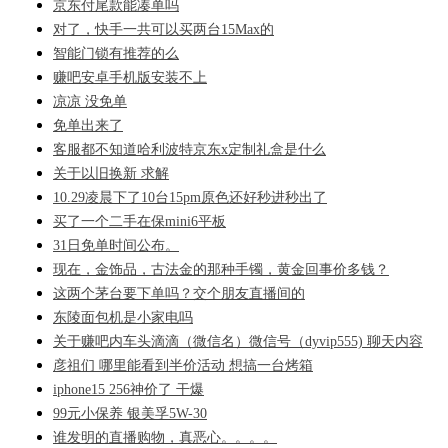
京东付尾款能凑单吗
对了，快手一共可以买两台15Max的
智能门锁有推荐的么
赚吧安卓手机版安装不上
凉凉 没免单
免单出来了
客服都不知道哈利波特京东x定制礼盒是什么
关于以旧换新 求解
10.29凌晨下了10台15pm原色还好秒进秒出了
买了一个二手在保mini6平板
31日免单时间公布。
现在，金饰品，古法金的那种手镯，黄金回事价多钱？
这两个茅台要下单吗？交个朋友直播间的
东陵面包机是小家电吗
关于赚吧内车头滴滴（微信名）微信号（dyvip555) 聊天内容
彦祖们 哪里能看到半价活动 想搞一台烤箱
iphone15 256神价了 干爆
99元小保养 银美孚5W-30
谁发明的直播购物，真恶心。。。。