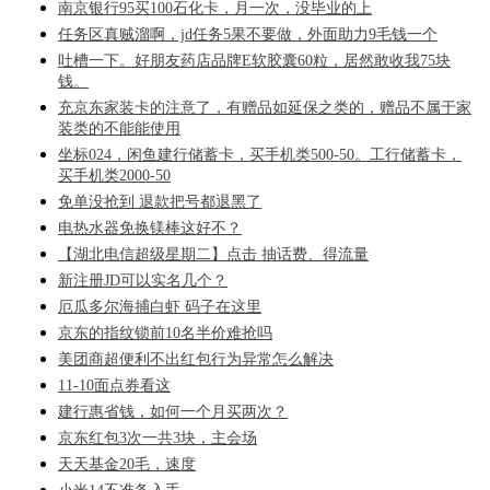
南京银行95买100石化卡，月一次，没毕业的上
任务区真贼溜啊，jd任务5果不要做，外面助力9毛钱一个
吐槽一下。好朋友药店品牌E软胶囊60粒，居然敢收我75块
钱。
充京东家装卡的注意了，有赠品如延保之类的，赠品不属于家
装类的不能能使用
坐标024，闲鱼建行储蓄卡，买手机类500-50。工行储蓄卡，
买手机类2000-50
免单没抢到 退款把号都退黑了
电热水器免换镁棒这好不？
【湖北电信超级星期二】点击 抽话费、得流量
新注册JD可以实名几个？
厄瓜多尔海捕白虾 码子在这里
京东的指纹锁前10名半价难抢吗
美团商超便利不出红包行为异常怎么解决
11-10面点券看这
建行惠省钱，如何一个月买两次？
京东红包3次一共3块，主会场
天天基金20毛，速度