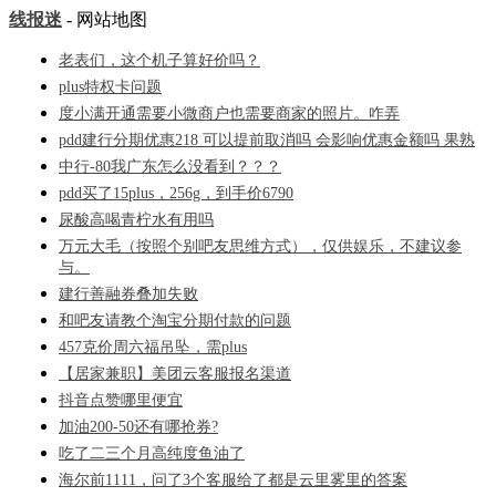
线报迷
- 网站地图
老表们，这个机子算好价吗？
plus特权卡问题
度小满开通需要小微商户也需要商家的照片。咋弄
pdd建行分期优惠218 可以提前取消吗 会影响优惠金额吗 果熟
中行-80我广东怎么没看到？？？
pdd买了15plus，256g，到手价6790
尿酸高喝青柠水有用吗
万元大毛（按照个别吧友思维方式），仅供娱乐，不建议参
与。
建行善融券叠加失败
和吧友请教个淘宝分期付款的问题
457克价周六福吊坠，需plus
【居家兼职】美团云客服报名渠道
抖音点赞哪里便宜
加油200-50还有哪抢券?
吃了二三个月高纯度鱼油了
海尔前1111，问了3个客服给了都是云里雾里的答案