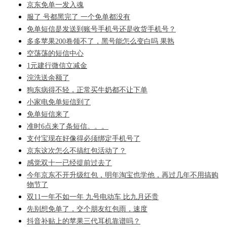
京东免单一发入魂
服了 号都黑完了 一个免单都没有
免单短信是发送到账号手机号还是收货手机号？
多多苹果200卷领不了，黑号能怎么变白吗 果熟
空荡荡的短信中心
1元建行微信立减金
浣洗送余额了
狗东病得不轻，正常买牛奶都不让下单
小家电免单短信到了
免单短信来了
准时6点来了条短信。。。
支付宝现在好像得必须绑定手机号了
京东这次怎么不搞红包活动了？
感觉双十一已经提前过去了
今年京东不开升级红包，明年淘宝也学他，再过几年不用搞购
物节了
双11一年不如一年 九号电动车 比九月还贵
先别想免单了，交个朋友红包雨，速度
抖音补贴上的苹果三代耳机靠谱吗？