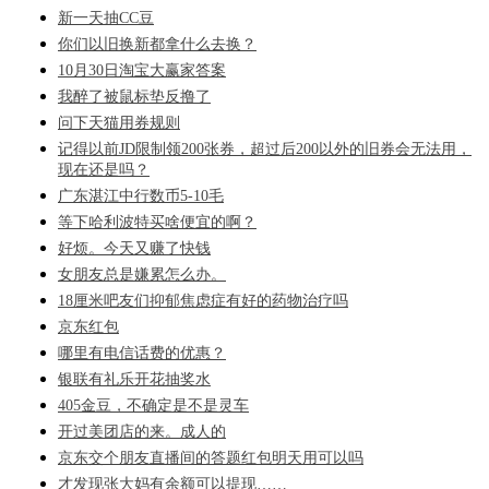
新一天抽CC豆
你们以旧换新都拿什么去换？
10月30日淘宝大赢家答案
我醉了被鼠标垫反撸了
问下天猫用券规则
记得以前JD限制领200张券，超过后200以外的旧券会无法用，
现在还是吗？
广东湛江中行数币5-10毛
等下哈利波特买啥便宜的啊？
好烦。今天又赚了快钱
女朋友总是嫌累怎么办。
18厘米吧友们抑郁焦虑症有好的药物治疗吗
京东红包
哪里有电信话费的优惠？
银联有礼乐开花抽奖水
405金豆，不确定是不是灵车
开过美团店的来。成人的
京东交个朋友直播间的答题红包明天用可以吗
才发现张大妈有余额可以提现……