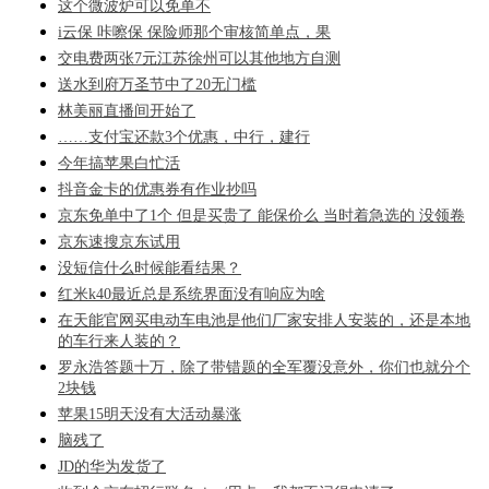
这个微波炉可以免单不
i云保 咔嚓保 保险师那个审核简单点，果
交电费两张7元江苏徐州可以其他地方自测
送水到府万圣节中了20无门槛
林美丽直播间开始了
……支付宝还款3个优惠，中行，建行
今年搞苹果白忙活
抖音金卡的优惠券有作业抄吗
京东免单中了1个 但是买贵了 能保价么 当时着急选的 没领卷
京东速搜京东试用
没短信什么时候能看结果？
红米k40最近总是系统界面没有响应为啥
在天能官网买电动车电池是他们厂家安排人安装的，还是本地
的车行来人装的？
罗永浩答题十万，除了带错题的全军覆没意外，你们也就分个
2块钱
苹果15明天没有大活动暴涨
脑残了
JD的华为发货了