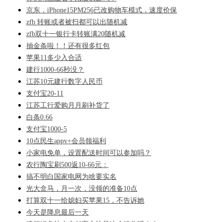
京东，iPhone15PM256已改购物车模式，速度价保
zfb 转账或者被扫都可以出随机减
zfb双十一银行卡转账满20随机减
抽金条啦！！还有很多红包
苹果11多少入合适
建行1000-66秒没？
江苏10元建行数字人民币
支付宝20-11
江苏工行爱购月月刷补货了
白条0.66
支付宝1000-5
10点民生appv+会员领福利
小家电免单，设置配送时间可以参加吗？
农行陶宝刷500返10-66元：
搞不明白国家电网为啥要实名
光大盒马，月一次，没领的准备10点
打算双十一给媳妇买苹果15，不告诉她
今天是降息最后一天