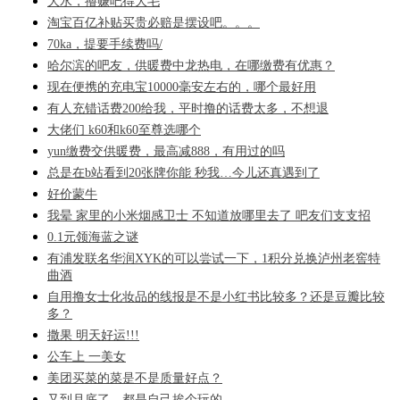
大水，撸赚吧得大毛
淘宝百亿补贴买贵必赔是摆设吧。。。
70ka，提要手续费吗/
哈尔滨的吧友，供暖费中龙热电，在哪缴费有优惠？
现在便携的充电宝10000毫安左右的，哪个最好用
有人充错话费200给我，平时撸的话费太多，不想退
大佬们 k60和k60至尊选哪个
yun缴费交供暖费，最高减888，有用过的吗
总是在b站看到20张牌你能 秒我…今儿还真遇到了
好价蒙牛
我晕 家里的小米烟感卫士 不知道放哪里去了 吧友们支支招
0.1元领海蓝之谜
有浦发联名华润XYK的可以尝试一下，1积分兑换泸州老窖特
曲酒
自用撸女士化妆品的线报是不是小红书比较多？还是豆瓣比较
多？
撒果 明天好运!!!
公车上 一美女
美团买菜的菜是不是质量好点？
又到月底了，都是自己挨个玩的