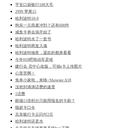
平安口袋银行108大毛
2999 苹果15
哈利波特10-0
狗东一元燕麦冲剂？还有600件
咸鱼卡劵会场开始了
哈利波特水了一套书
哈利波特两发入魂
哈利波特抽奖，退款的都来看看
今年010吧电动车是啥
建行会 员中心改版，可抽e卡上传图片
心里苦啊！
免单小家电，来咯~Showsee A18
没抢到滴滴话费的速度
1话费
邮储11倍积分只能用报名的卡刷？
猫超卡口令
京东银行卡云闪付2元
哈利波特还是水