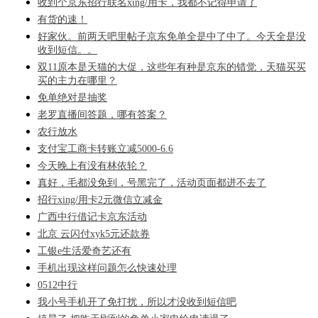
收到个京东招行联名xing/用卡，我都不记得申请了
有货的速！
好家伙。前两天吧里帖子京东免单全是中了中了。今天全是没
收到短信。。
双11原本是天猫的大促，这些年有种是京东的错觉，天猫买买
买的主力在哪里？
免单绝对是抽奖
老罗直播间答题，哪有答案？
农行放水
支付宝工商卡转账立减5000-6.6
今天晚上有没有林依轮？
真好，毛都没免到，号黑完了，活动页面都进不去了
招行xing/用卡2元微信立减金
广西中行借记卡京东活动
北京 云闪付xyk5元还款券
工银e生活爱奇艺还有
手机出现这样问题怎么快速处理
0512中行
我小号手机开了免打扰，所以才没收到短信吧