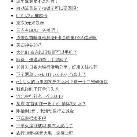
这个亚瑟是不是炸盘了
移动流量超了扣钱了可以要回吗?
0.01买2元猫超卡
京东0元米汉堡
三点有BUG，等着吧！
原来以前唾液检测给E卡是收集DNA信息啊
美团神券20-7
大佬们 京东以旧换新可以手机了
睡觉，连退40单，手都麻了
10月31日各大银行活动分享，好用关注推荐
下了两单，xyk-111,cxk-100, 当套卡了
e生活买的百果园20券怎么出？就一个二维码链接
我也碰到了订单消失术
河北中行补充一个200-10
某东 在首页摇一摇手机 抽奖3次 水？
刚抽到1元，老活动建行立减金
不玩啦强求不得
下单火爆能破吗 狗东太恶心了
农行10元-66元大毛，速度上吧