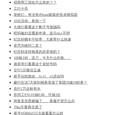
招商周三现在怎么抢的？？
工行小毛
老铁们，有没有iPhone能装的安卓模拟器
10点活动，参加一下
大佬们看看这个豹子号值钱吗
吧码被封后重新申请，提示mcc不明
纪念钞顺丰不给寄，大家寄什么快递
龙币为啥叫二龙？
纪念钞这价格真的还是假的？
100标100，连刀，今天什么价格。。
请老哥们看看这个龙钞号码
交行5元微信立减
新手玩软路由，fx-t1，n1适合吗
建行生活7天签到领券变成了美团39减10的券？
农行1万达标有水
苏州工行0.01抽8.88，可抽3次
闲鱼卖东西被骗了。。客服不管怎么办
70ka不要再交易了
尾号j058602555大家看看怎么样