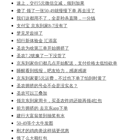
速上，交行5元微信立减，领到加果
傻了 领了一张50-49就慢慢下单 再去没了
我们这都用不了，全是秒杀直降，一分钱
支付宝 京东到家8-7没有了
梦见牙齿掉了
招行新体验金 汇添富
圣农为啥第三单开始拥挤了
圣农7.2犹豫了一下没货了
京东到家你们都几点开始配送，支付价格太低怕砍单
睡醒看到线报，吧友给力，感谢感谢
京东到家要5元运费，不过也下单了怕到时黄了
圣农拥挤的号会不会是没实名？
圣农可以三叠加
领京东到家周卡，买圣农炸鸡还能再领4红包
前方拥挤的 去京东app下单
建行大富翁签到抽奖有水
50-49等个大牛发图
刚才的鸡肉劵这样搞更优惠
饿了么大额红包