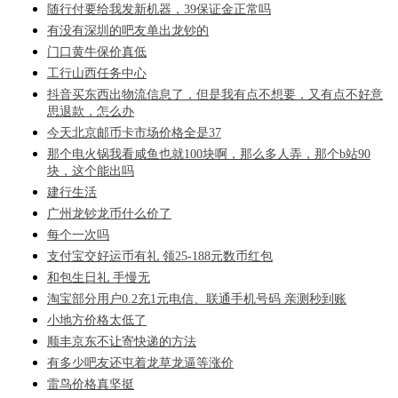
随行付要给我发新机器，39保证金正常吗
有没有深圳的吧友单出龙钞的
门口黄牛保价真低
工行山西任务中心
抖音买东西出物流信息了，但是我有点不想要，又有点不好意
思退款，怎么办
今天北京邮币卡市场价格全是37
那个电火锅我看咸鱼也就100块啊，那么多人弄，那个b站90
块，这个能出吗
建行生活
广州龙钞龙币什么价了
每个一次吗
支付宝交好运币有礼 领25-188元数币红包
和包生日礼 手慢无
淘宝部分用户0.2充1元电信、联通手机号码 亲测秒到账
小地方价格太低了
顺丰京东不让寄快递的方法
有多少吧友还屯着龙草龙逼等涨价
雷鸟价格真坚挺