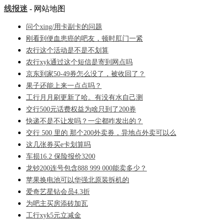
线报迷
- 网站地图
问个xing/用卡副卡的问题
刚看到便血患癌的吧友，顿时肛门一紧
农行这个活动是不是不划算
农行xyk通过这个短信是寄到网点吗
京东到家50-49券怎么没了，被收回了？
果子还能上来一点点吗？
工行月月刷更新了哈。有没有水自己测
交行500元话费权益为啥只到了200券
快递不是不让发吗？一尘都咋发出的？
交行 500 里的 那个200外卖券，异地点外卖可以么
这几张券买e卡划算吗
车损16.2 保险报价3200
龙钞200连号包含888 999 000能卖多少？
苹果换电池可以华强北原装拆机的
爱奇艺星钻会员4.3折
为吧主买房添砖加瓦
工行xyk5元立减金