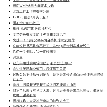
龙钞已取，全是普通号，价格也开始跌
招商WMF锅组大概要多少喵
北京工行工行消费季0.66
J0000，但是4开头，服了
币加钞+300出掉了
建行 礼遇江苏 数币抽红包
麦当劳免费麦麦脆汁鸡券和麦旋风券
快过年了 想给父母买两台手机 求吧友推荐
今年银行是不是也不行了，连xing/用卡新客礼都没了
你们一尘卡吗，我一直转圈圈
28京豆
被几年用过的网贷扣款了,有办法追回吗?
谁知道琴瑟和鸣银币，我还砸手里呢
起诉欠款不还后收到传票，是不是带传票跟shen/份证去法院就
行了？
建行生活最新版更新完成依旧不能领加油券
35岁了从来没有见过大海。过几天准备去湛江玩三天。求旅游
攻略。谢谢有果
招行喵喵，大家冲行李箱的加到多少了
还有什么免费好用的同步软件？