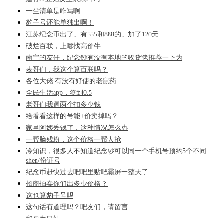
一尘清单是咋写啊
豹子号还能单独出啊！
江苏纪念币出了。有555和888的。加了120元
破烂百联，上哪找高价牛
南宁的友仔，纪念钞有没有本地的收货佬推荐一下为
表哥们，我这个算百联吗？
各位大佬 有没有好使的老鼠药
全民生活app，签到0.5
老哥们我退两个扣多少钱
给看看这样的号能+价卖掉吗？
家里阿姨丢钱了，这种情况怎么办
一帮脑残粉，这个价格一帮人抢
冷知识，很多人不知道纪念钞可以同一个手机号预约5个不同
shen/份证号
纪念币赶快过去吧吧里贴吧霸屏一整天了
招商拍卖你们出多少价格？
这也算豹子号吗
这句话有道理吗？吧友们，请留言