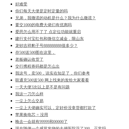
好难受
你们每天大便是定时定量的吗
兄弟，我撒谎的动机是什么？我为什么撒谎？
要交1000的电费大佬们有优惠吗
爱思怎么用不了了 点定位功能就重启
建行支付宝红包和微信立减金，限山东
龙钞吉祥豹子号888888888值多少？
存500送500图在这里，
老板确认收货了
交行携程券码都是怎么出
我这号，卖500，说实在知足了，你们参考
联通充500送500 网上找来的发给大家看看
一天大便3次以上是不是有问题
我这一刀怎么样
一尘上怎么交易
一尘上大佬确实可以，定好价没拿货都打款了
苹果换电芯 = 没用
晚去一会就有99999和00000了
现在随便一个感冒发烧的去趟医院花了300，正常吗