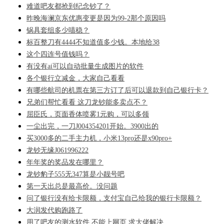
难道吧友都抢到纪念钞了？
昨晚海澜京东优惠变更是因为99-2那个原因吗
锅具套组多少喵稳？
标百整刀有4444不知道值多少钱。本地给38
这个四连号值钱吗？
有没有ai可以自动批量生成图片的软件
各个银行立减金，大家自己看看
有哪些航司的机票在第三方订了后可以退款到自己银行卡？
兄弟们帮忙看看 这刀龙钞能多卖点不？
屈臣氏，页面香体喷雾1元购，可以多领
一尘出完，一刀J004354201开始。3900出的
买3000多的二手主力机，小米13pro还是x90pro+
龙钞无缘J061996222
年年奖的奖品发在哪里？
龙钞豹子555无347算是小靓号吧
第一天出总是最高价。没问题
问了银行没有给卡限额，支付宝自己给我的银行卡限额？
大润发代购跑路了
用了吧友的测水软件 不能上网页 求大佬解决