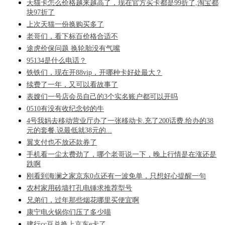
天猫卡怎么价格越来越高了，现在官方买卡都是99折了,淘宝都
块97折了
上次天猫一份换购买多了
老哥们，看下标百价格合适不
途虎价保问题 换轮胎没有气嘴
95134是什么电话？
铁铁们，现在开88vip，开哪种卡好处最大？
续费了一年，又可以看故事了
表嫂们一号店会员自己的3个实名账户都可以开吗
0510有没有收纪念钞的牛
4号我妈去移动营业厅办了一张移动卡.充了200话费.给办的38
元的套餐.说最低就38元的...
翼支付也不放还款券了
手机看一尘太费劲了，哪个老哥说一下，晚上行情是在涨还是
跌啊
刚看到海澜之家京东0点还有一波免单，只想好心提醒一句
农村家用砖墙打孔电锤求推荐型号
兄弟们，过年那些烟花哪里买便宜啊
康宁电火锅你们压了多少喵
建行cc豆兑换上京东e卡了