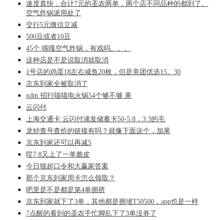
速度真快，合计7元的圣农两单，两个店不同品种的都到了。
空气炸锅派用处了
交行5元微信立减
500豆或者10豆
45个 嗦嘎空气炸锅，有戏吗。。。
这种店是不是说取消就取消
1号店的鸡蛋18左右咸鱼20枚，但是美团优选15。30
京东到家全被取消了
xdm 招行喵喵电火锅54个够不够 果
云闪付
上海交通卡 云闪付浦发储蓄卡50-5.8，3.3的毛
龙钞查号查价的链接有吗？就像下面这个，加果
京东到家还可以再减5
哎7.8又上了一单脆皮
今日猫超口令和大赢家答案
那个京东到家周卡怎么领取？
吧里是不是都是第4单拥挤
京东到家就下了3单，其他都是拥堵T50500，app也是一样
7点醒的看到的圣农手忙脚乱下了3单没券了