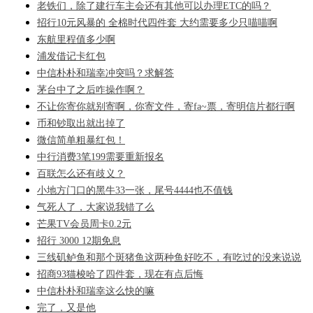
老铁们，除了建行车主会还有其他可以办理ETC的吗？
招行10元风暴的 全棉时代四件套 大约需要多少只喵喵啊
东航里程值多少啊
浦发借记卡红包
中信朴朴和瑞幸冲突吗？求解答
茅台中了之后咋操作啊？
不让你寄你就别寄啊，你寄文件，寄fa~票，寄明信片都行啊
币和钞取出就出掉了
微信简单粗暴红包！
中行消费3笔199需要重新报名
百联怎么还有歧义？
小地方门口的黑牛33一张，尾号4444也不值钱
气死人了，大家说我错了么
芒果TV会员周卡0.2元
招行 3000 12期免息
三线矶鲈鱼和那个斑猪鱼这两种鱼好吃不，有吃过的没来说说
招商93猫梭哈了四件套，现在有点后悔
中信朴朴和瑞幸这么快的嘛
完了，又是他