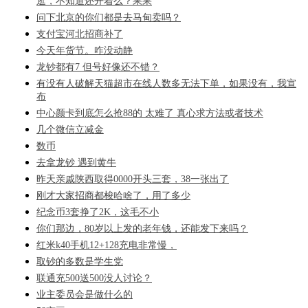
逛，不知道还开着么？果果
问下北京的你们都是去马甸卖吗？
支付宝河北招商补了
今天年货节。咋没动静
龙钞都有7 但号好像还不错？
有没有人破解天猫超市在线人数多无法下单，如果没有，我宣
布
中心颜卡到底怎么抢88的 太难了 真心求方法或者技术
几个微信立减金
数币
去拿龙钞 遇到黄牛
昨天亲戚陕西取得0000开头三套，38一张出了
刚才大家招商都梭哈啥了，用了多少
纪念币3套挣了2K，这毛不小
你们那边，80岁以上发的老年钱，还能发下来吗？
红米k40手机12+128充电非常慢，
取钞的多数是学生党
联通充500送500没人讨论？
业主委员会是做什么的