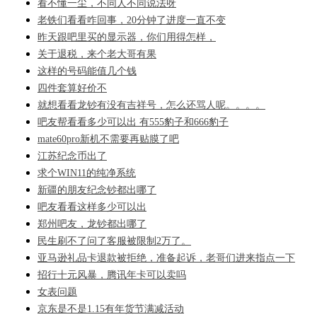
看不懂一尘，不同人不同说法呀
老铁们看看咋回事，20分钟了进度一直不变
昨天跟吧里买的显示器，你们用得怎样，
关于退税，来个老大哥有果
这样的号码能值几个钱
四件套算好价不
就想看看龙钞有没有吉祥号，怎么还骂人呢。。。。
吧友帮看看多少可以出 有555豹子和666豹子
mate60pro新机不需要再贴膜了吧
江苏纪念币出了
求个WIN11的纯净系统
新疆的朋友纪念钞都出哪了
吧友看看这样多少可以出
郑州吧友，龙钞都出哪了
民生刷不了问了客服被限制2万了。
亚马逊礼品卡退款被拒绝，准备起诉，老哥们进来指点一下
招行十元风暴，腾讯年卡可以卖吗
女表问题
京东是不是1.15有年货节满减活动