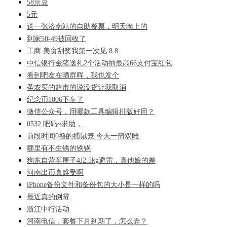
58京豆
5元
送一张济南站的自助餐票，明天晚上的
到家50-49被回收了
工商 美食刮奖我第一次见 8.8
中信银行金猪送礼2个活动抽最高66支付宝红包
看到吧友在晒群晖，我也发个
圣农买的超市的说没货让我取消
纪念币1006下车了
微信公众号，用哪款工具编辑排版好用？
0532 吧码~求助，
前段时间0撸的捕鼠笼 今天一箭双雕
哪里有不生锈的铁锅
狗东自营车厘子4J2.5kg避雷，真他娘的差
河南出币真难受啊
iPhone备份文件和备份包的大小是一样的吗
最近真的倒霉
浙江中行活动
河南电信，套餐下月到期了，怎么弄？