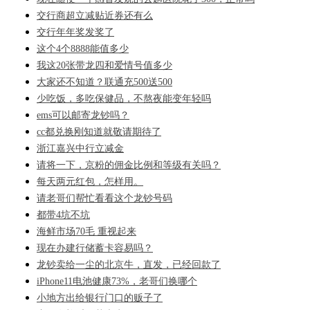
交行商超立减贴近券还有么
交行年年奖发奖了
这个4个8888能值多少
我这20张带龙四和爱情号值多少
大家还不知道？联通充500送500
少吃饭，多吃保健品，不熬夜能变年轻吗
ems可以邮寄龙钞吗？
cc都兑换刚知道就敬请期待了
浙江嘉兴中行立减金
请将一下，京粉的佣金比例和等级有关吗？
每天两元红包，怎样用。
请老哥们帮忙看看这个龙钞号码
都带4坑不坑
海鲜市场70毛 重视起来
现在办建行储蓄卡容易吗？
龙钞卖给一尘的北京牛，直发，已经回款了
iPhone11电池健康73%，老哥们换哪个
小地方出给银行门口的贩子了