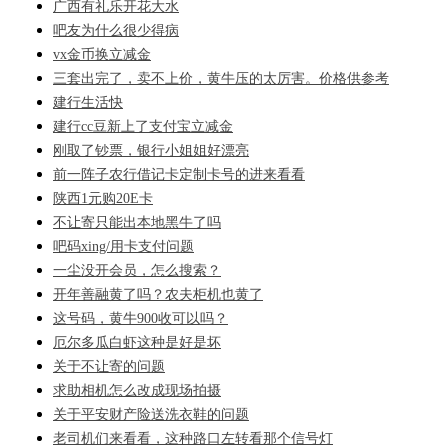
广西有礼乐开花大水
吧友为什么很少得病
vx金币换立减金
三套出完了，卖不上价，黄牛压的太厉害。价格供参考
建行生活快
建行cc豆新上了支付宝立减金
刚取了钞票，银行小姐姐好漂亮
前一阵子农行借记卡定制卡号的进来看看
陕西1元购20E卡
不让寄只能出本地黑牛了吗
吧码xing/用卡支付问题
一尘没开会员，怎么搜索？
开年善融黄了吗？农夫柜机也黄了
这号码，黄牛900收可以吗？
厄尔多瓜白虾这种是好是坏
关于不让寄的问题
求助相机怎么改成现场拍摄
关于平安财产险送洗衣鞋的问题
老司机们来看看，这种路口左转看那个信号灯