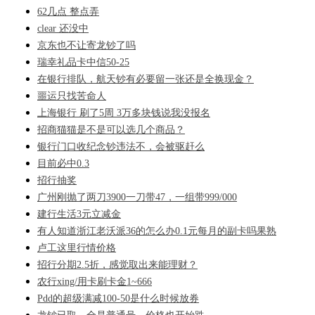
62几点 整点弄
clear 还没中
京东也不让寄龙钞了吗
瑞幸礼品卡中信50-25
在银行排队，航天钞有必要留一张还是全换现金？
噩运只找苦命人
上海银行 刷了5周 3万多块钱说我没报名
招商猫猫是不是可以选几个商品？
银行门口收纪念钞违法不，会被驱赶么
目前必中0.3
招行抽奖
广州刚抛了两刀3900一刀带47，一组带999/000
建行生活3元立减金
有人知道浙江老沃派36的怎么办0.1元每月的副卡吗果熟
卢工这里行情价格
招行分期2.5折，感觉取出来能理财？
农行xing/用卡刷卡金1~666
Pdd的超级满减100-50是什么时候放券