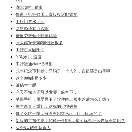
品卡
湖北 农行 猫眼
快递不给寄钞币，直接投诉邮管局
工行门票水了50
龙钞趋势有点跌啊
麦当劳来领个随单鸡腿
张大妈3e卡300碎银还很多
工行百果园刚中
0.3秒到，速度
工行运通clear记得领
龙年纪念币和钞，只约了一个人的，自留还是出手啊
这个888能卖多少
邮储大羊腿
今天不知道还可以发顺丰航空不，
苹果手机，用爱思下了软件的老版本以后怎么升级？
民生新春三重礼，达标的记得去抽
饿了么跳一跳，有没有用红米note12turbo玩的？
新版的京东优惠比如说一件9折，这个优惠怎么去掉不使用？
买个5克的金条送人