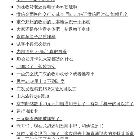
为啥收货老还要电子shen/份证啊
微信金币换的交行立减金 同shen/份证微信同时点 能领几个
求个郑州的收币的，本地认识一个不收
大家还是多注意身体吧，别返撸了身体
永辉车厘子品质咋样
试客小兵怎么操作
内部消息 不确定 真假自辨
JD会员开卡礼大家都选的什么
3400出了，落袋为安
一尘怎么找广东的收币收钞？或者推荐个
民生xing/用卡查不到进度
广发发现精彩18.8保险又可以了
山东农行xyk领18
京东邮储数币20元无门槛通用更新了，有新手机号的可以冲了
建行 抽E卡
三无骑着两轮被抓拍了..
老哥们，现在龙超还能发顺丰吗，和他说是书
各位，很久没回上海了，这次想去上海青浦那边的奥特莱斯逛