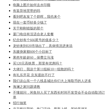
电脑上图片如何去水印额
有装异地宽带的吗
看到吧友发了个群晖，我也来个
现在一套币钞多少钱了
关于刚刚错版的那个
厦门电信有没适合老人套餐
纪念钞有个666尾号的值多少？
龙钞来到020市场出了，具体情况进来说
东嫂身家都600个小目标了
果然年龄超60，保费立马涨
买120元高铁票，那里有优惠吗？
大佬们，我这个算11组标10一组散的吗？
有礼乐开花 京东退款不行了
我们这山东一个八线县城比你们大上海取币的人还多
海澜之家问题请教
不懂就问，闲鱼别人买了东西长时间不发货会不会自动取消订
单
招行抽奖
北京银行我的，热门活动，最新上线，签约风评礼