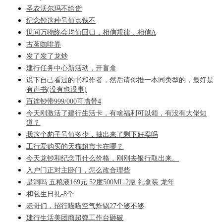
圣农沃尔玛不给货
纪念钞这种号值点钱不
世间万物终会均值回归，相信规律，相信A
古茗咖啡券
发了发了龙炒
建行任务中心新活动，开盲盒
说下自己看过的书和作者，然后请你推一本同类型的，最好是
有声书(没有也没事)
百连钞带999/000可惜带4
今天刚激活了建行生活卡，有啥福利可以领，有没有大佬知
道？
我这个豹子号值多少，抽出来了剩下好卖吗
工行爱购买的天猫超市卡在哪？
今天龙钞和纪念币什么价格，刚刚去银行取出来。
入户门正对主卧门，怎么改合理些
是洞吗 五粮液169元 52度500ML 2瓶 礼盒装 龙年
和包生日礼-8个
老哥们，招行喵喵空气炸锅27个够不够
建行生活美团商超弹工作台砸破