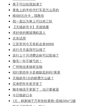
果子可以给我加满了
黄鱼上的半价代打车是怎么弄的
移动8元办卡，我教你
我一直以为掌上可以抢三轮
【天猫超市卡】充值慎重
求好使的擦玻璃机器人
京东试用
江苏常州今天有机会拿88888
农行月月返现可以领了
农行上个月消费达标可以取抽了
撸毛一年不够亏的！
广州电信来抽有实物
招行那些年卡是都能卖的吗?果果
天猫超市1分的邮费怎么破？
买单吧年年奖开奖了
顺丰物流不更新了，估计要被退
今日猫超口令
1元，林家铺子万有饮粒黄桃+双柚300g*2罐