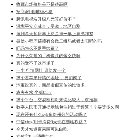
收藏市场价格是不是很高啊
招商4件套喵稳不稳
腾讯电视端升级八元算好价不？
深圳平安立减金，受邀，地区自测
每到冬天起床早上总是擤一早上鼻涕咋整
微信小程序链接有会做二维码或者太阳码的吗
吧码怎么不返手续费了
为什么荣耀的手机也跌的这么快啊
真的受不了这市场了
一尘 行情网址 谁给发一个
求个看苹果行情的地址， 要割肉了
淘宝说真的，商品虚假宣传的比较多。
农夫有水 坐标0537
求个平台，交易额相对来说比较大，求推荐
数字人民币开通提示钱包注销过于频繁？？要等多久啊
现在还有什么xyk多倍积分的活动吗？
中信xing/用卡消费9天现在选啥权益？
今天才知道百果园可以白吃
支付宝0.38消费红包