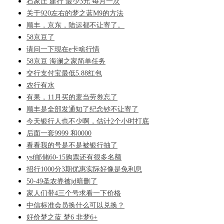
石家庄 建行 最少3元 每月一次
关于920左右的梦之蓝M9的方法
顺丰，京东，陆运都不让寄了。
58京豆了
请问一下现在e卡啥行情
58京豆 海澜之家简单任务
交行支付宝最低5.88红包
农行有水
有果，11月买的麦当劳券忘了
顺丰是全部发通知了纪念钞不让寄了
今天银行人也不少啊，估计2个小时打底
后面一套9999 和0000
看看我的号是不是被银行抽了
ysf邮储60-15购票还有很多名额
招行1000分3期优惠实际好像是免利息
50-49圣农券被jd暗删了
家人们带4三个号求看一下价格
中信标准会员换什么可以兑换？
好价梦之蓝 梦6 非梦6+