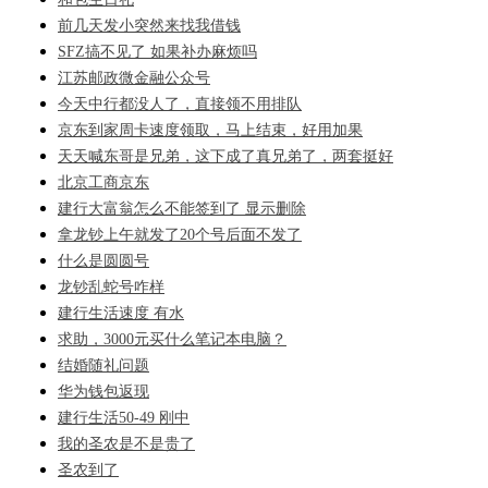
前几天发小突然来找我借钱
SFZ搞不见了 如果补办麻烦吗
江苏邮政微金融公众号
今天中行都没人了，直接领不用排队
京东到家周卡速度领取，马上结束，好用加果
天天喊东哥是兄弟，这下成了真兄弟了，两套挺好
北京工商京东
建行大富翁怎么不能签到了 显示删除
拿龙钞上午就发了20个号后面不发了
什么是圆圆号
龙钞乱蛇号咋样
建行生活速度 有水
求助，3000元买什么笔记本电脑？
结婚随礼问题
华为钱包返现
建行生活50-49 刚中
我的圣农是不是贵了
圣农到了