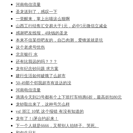
河南电信流量
圣龙送到了，感叹一下
一觉醒来，掌上出喵这么狠啊
山西工行结售汇交易大于1元，必中5元微信立减金
感谢吧友线报，4块钱的圣龙
本来不信某些吧友的，自己肉测，爱锋派就是坑
这个老虎号忧伤
北京银行 水
还有比我远的吗？？？
龙年纪念钞问题 求方案
建行生活如何破饿了么超市
50-49那个邻我超市有送达的没
河南电信流量
滴滴今天到23号都有个上下班打车特惠6折，最高折扣80元
龙钞取出来了，这种号怎么样
ysf 浙江 10笔 这个报错 有没有知道的
龙年了！i茅台约起来！
下一个人就是6666，又帮别人抬轿子。哭死。
和包生日礼