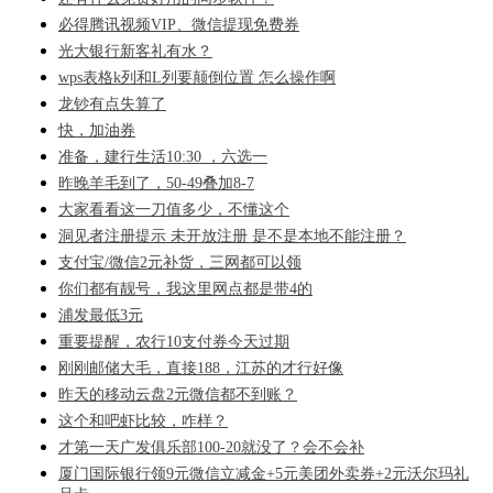
必得腾讯视频VIP、微信提现免费券
光大银行新客礼有水？
wps表格k列和L列要颠倒位置 怎么操作啊
龙钞有点失算了
快，加油券
准备，建行生活10:30 ，六选一
昨晚羊毛到了，50-49叠加8-7
大家看看这一刀值多少，不懂这个
洞见者注册提示 未开放注册 是不是本地不能注册？
支付宝/微信2元补货，三网都可以领
你们都有靓号，我这里网点都是带4的
浦发最低3元
重要提醒，农行10支付券今天过期
刚刚邮储大毛，直接188，江苏的才行好像
昨天的移动云盘2元微信都不到账？
这个和吧虾比较，咋样？
才第一天广发俱乐部100-20就没了？会不会补
厦门国际银行领9元微信立减金+5元美团外卖券+2元沃尔玛礼