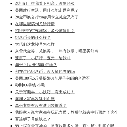
彦祖们，帮我看下相亲，没啥经验
美团建行生活，用什么能走返利呢？
20金币换交行xing/用卡立减金又有了
在哪里能搞到龙钞行情
招行想拍空气炸锅，多少喵够用？
纪念币长的什么样？
大佬们这龙钞号怎么样
奈雪代金券，兑换券，一年有效期，哪里买好点
速度了，小娇行，五元，给我冲
40张 别人开1500 怎样？
都在讨论纪念币，没人抢F1票的吗
美团180元5斤桑提娜3J车厘子包邮的合适不
秒到0.6零钱 小毛
关于寄顺丰，小技巧，寄出成功！
海澜之家再次铩羽而归
单张龙钞有没有透明袋推荐？
我跟家人说大家都在玩纪念币，然后他就去中行预约了这个
百连狮子号值钱么？
99上买奈雪直冲的，是有效期多久呀。直冲是冲到账户吗