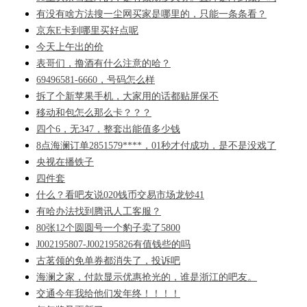
有没有啥方法搜一尘网买家是哪里的，只能一条条看？
京东E卡到哪里买好点呢
今天上午出的价
表哥们，撸酒有什么注意的哈？
69496581-6660，号码怎么样
拆了个新苹果手机，大家用的话都贴屏保不
移动和包怎么那么卡？？？
四个6，无347，整套出能值多少钱
8点海澜订单2851579****，01秒才付成功，是不是没戏了
央视在播铁子
四件套
什么？看吧友说020钱币交易市场龙钞41
有哈办法找到腾讯人工客服？
80张12个圆圆号一个豹子卖了5800
J002195807-J002195826有值钱些的吗
古茗领的免单券都消失了，投诉吧
海澜之家，付款显示优惠抢光的，谁是浙江的吧友。
交通今年我给他们发年终！！！！