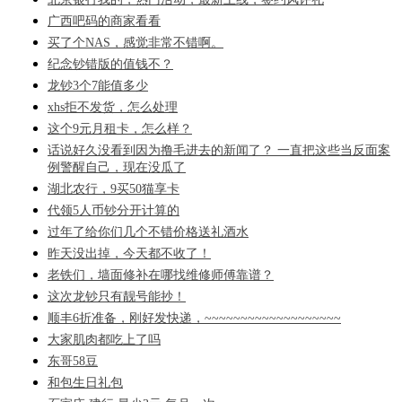
广西吧码的商家看看
买了个NAS，感觉非常不错啊。
纪念钞错版的值钱不？
龙钞3个7能值多少
xhs拒不发货，怎么处理
这个9元月租卡，怎么样？
话说好久没看到因为撸毛进去的新闻了？ 一直把这些当反面案
例警醒自己，现在没瓜了
湖北农行，9买50猫享卡
代领5人币钞分开计算的
过年了给你们几个不错价格送礼酒水
昨天没出掉，今天都不收了！
老铁们，墙面修补在哪找维修师傅靠谱？
这次龙钞只有靓号能抄！
顺丰6折准备，刚好发快递，~~~~~~~~~~~~~~~~~~~
大家肌肉都吃上了吗
东哥58豆
和包生日礼包