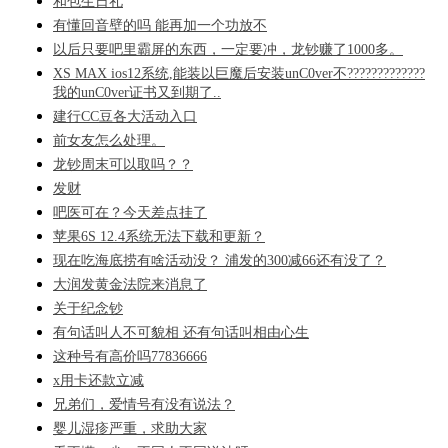
和包生日礼
有懂回音壁的吗 能再加一个功放不
以后只要吧里霸屏的东西，一定要冲，龙钞赚了1000多。
XS MAX ios12系统,能装以巨魔后安装unC0ver不?????????????
我的unC0ver证书又到期了..
建行CC豆各大活动入口
前女友怎么处理。
龙钞周末可以取吗？？
发财
吧医可在？今天差点挂了
苹果6S 12.4系统无法下载和更新？
现在吃海底捞有啥活动没？ 浦发的300减66还有没了？
大润发黄金法院来消息了
关于纪念钞
有句话叫人不可貌相 还有句话叫相由心生
这种号有高价吗77836666
x用卡还款立减
兄弟们，爱情号有没有说法？
婴儿湿疹严重，求助大家