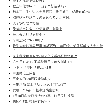
顺丰还能寄龙chao吗？
微众年化率6-7%， 出了个新活动吗？
翻车了，牛牛说以为是百联。我拦截了。转我100补偿
招行这次泡汤了，怎么这么多人参与啊。
说个农行取币秒招
天猫超市好多一分便宜货，刚需上
唯品会返利是走哪个？
海澜之家999-300补了
看别人赚钱真容易啊.都还没到过年已经在邻居群喊找人大扫除
了
原来我这种号叫龙4啊？怎么看都是垃圾号吗
这种号叫龙4？不算垃圾号？确实挺多4的
小毛 动卡空间消费20水1.8
中国微信立减金
不带47的888百联能值多少
中银运动 线上活动，立减金可以领了
发现一个Agm平板牛逼防尘防水
1月10日各大银行活动分享，好用关注推荐
我这个都是带4还有救吗？