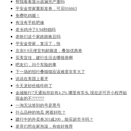
帮我看看显示器漏光严重吗
平安金管家重新发券，可买016663
免费吃鸡腿！
有没有手机吧修
老乡鸡冲了0.94秒稳吗
老铁们这个家政能换豆吗
平安金管家，复活了，快
京东9.9元便宜包邮频道，叠加优惠券
买美宜佳，建行生活去哪领券啊
吧友们，问个车险的事
下一场的招行叠猫猫应该难度非常大了
说说在美团上看牙
今天龙钞价格咋样了
金城银行7天通知存款有4.2% 哪里有车头.现在还可开小程序贴
现金的不???????
一淘无法签到的号是黑号
什么品种的地瓜 烤着好吃？
建行中的外卖卷201减200，能买超市卡吗？
老哥们想在家泡澡，有啥好推荐