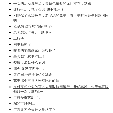
平安的活动真垃圾，壹钱包抽奖的无门槛券没到账
建行生活，饿了么38-18不能用？
刚刚饿了么18免单，老乡鸡的免单，看下单时间还是付款时间
啊
老乡鸡 这个时间要冲吗？
老乡鸡00.476，可以冲吗
工行快
同事脑梗了
昨晚的苹果商家已经报备了
老乡鸡10秒要冲吗？
梦遗过多是什么原因
满仓 又没了四千。。
厦门国际银行微信立减金
苏宁那个五常大米有吃过的吗
支付宝积分多的可以去领取杭州银行一元优惠卷，每天都可以
领取一次，满5减一
工行爱奇艺8元毛
2600可以进吗
广东龙茅今天什么价格了？