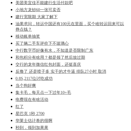
美团美宜佳不能建行生活付款吧
小地方龙钞60一张可卖否
建行宽限期 大家了解下
油果求问，转运中国还有100元在里面，买个啥转运回来可以
挣点钱？
移动账单抽奖
买了辆二手车评价下不玻璃心
中行数字币好像有水，不知道是否限制广东
和包积分有啥用？都是领了然后放过期
交行的龙年微信红包封面，还挺喜庆
反撸了 还是喷子多 实干的才牛逼 排队27小时 取消
0.8S,2117位讨吃成功
当个狗好爽
集卡毛，每天点一下过年10+毛
电费现在有啥活动
红了
星巴克 1秒 2700
华莱士估计卷的很啊
秒到，领到加果果