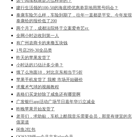
这个阅读权限是怎么样弄的？
建行生活领的100-50的海底捞优惠劵异地用黑号吗会？
泰康车险怎么样，车险到期了，往年一直都是平安。今年发现
泰康给的报价低了200
两个月了，成都法院终于立案爱奇艺vr.
全网小时达收到第一人
有广州农商卡的来撸五块钱
1号店299-30全品类
昨天的苹果发货了
小时达的15估计多少单？
饿了么泡面18，对比京东相当于5折
苹果手机发货了 我擦 市场开始砸价
求魔术气球的视频教程
表格们买龙钞除了咸鱼还有哪里啊
广发银行app活动广场节日嘉年华15立减金
昨晚苹果开始发货了
老哥们，求助贴，车机上酷我音乐需要会员，那里有便宜的充
值渠道
闲鱼2红包
QQSVIP领一个月京东plus会员