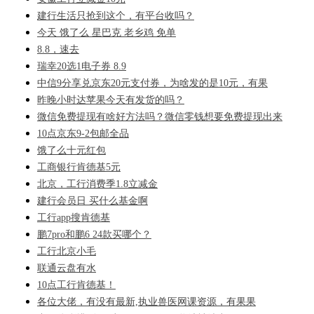
建行生活只抢到这个，有平台收吗？
今天 饿了么 星巴克 老乡鸡 免单
8.8，速去
瑞幸20选1电子券 8.9
中信9分享兑京东20元支付券，为啥发的是10元，有果
昨晚小时达苹果今天有发货的吗？
微信免费提现有啥好方法吗？微信零钱想要免费提现出来
10点京东9-2包邮全品
饿了么十元红包
工商银行肯德基5元
北京，工行消费季1.8立减金
建行会员日 买什么基金啊
工行app搜肯德基
鹏7pro和鹏6 24款买哪个？
工行北京小毛
联通云盘有水
10点工行肯德基！
各位大佬，有没有最新,执业兽医网课资源，有果果