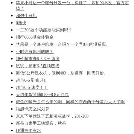
苹果小时达一个账号只发一台，实锤了，多拍的不发，官方定
掉了
和包生日礼
0撸快
一二306这个功能票能买到吗？
招行6666基金体验金
苹果是一个账户给发一台吗？一个号8台的没反应。
小时达有郑州的吗？
神价超市券6-5 3张 速度
试试，超市6-5直领链接
海信9公斤洗衣机，做到483，别嫌弃，刚需好价。
超市6-5 到账3张
超市6-5 速度！！
天猫年货节抽0.88~8.8元红包
咸鱼的曝光是怎么来的啊，同样的东西两个号差距太大了啊
猫超卡怎么买划算
京东下单赠送了五粮液权益卡，201-200
新茶自家手工铁观音，秋茶
联通抽奖有水