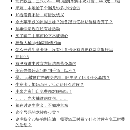
现代牧业，三只小牛，0乳糖酶水解牛奶好价，44.3元，3箱
果蔬，本地捡了个漏龙钞多少出合适
10看着真不错，可惜没钱买
今天苹果跌的原因是啥？准备跟百亿补贴价格看齐了？
顺丰快递现在还有啥活动
买了辆二手车评论下不玻璃心
神价大桶big桶康师傅泡面
怎么开通生意卡呀，没有生意卡还有必要存网商银行吗
抽到0.5
有没有谁中过京东恒洁自营免单的
美宜佳快乐水14瓶到手15可以不？
晕。 qq被做广告的拉进群。吧主发了18.8 什么套路？
生意卡，加码25%，活动到什么时候？
小米之家门店免费领对联贴纸！
。。。光大抽微信红包。。。
都在讨论生意金，不如冲京东
这个号码的龙钞多少卖？
途虎换个70块的刹车油，需要99工时费？什么时候有免工时费
的活动？