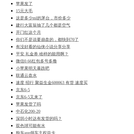
苹果发了
15元大毛
这是多少ml的茅台，市价多少
建行大富翁抽了几个都是空气
开门红这个月
你们不是说要崩盘的，都快到70了
有没好看的仙侠小说分享分享
平安 礼金券 啥样的能用啊？
微信0.66红包多号多撸
小苹果明天暴跌吧
联通云盘水
速度 招行 聚益生金600063 有货 速度买
京东6-5
京东6-5又来了
苹果发货了吗
中石化200-20
深圳小时达有发货的吗？
双色球可能有水
狗东app领车主权益卡