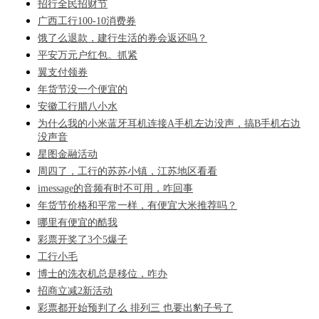
招行全民招财节
广西工行100-10消费券
饿了么退款，建行生活的券会返还吗？
平安万元户红包。抓紧
翼支付领券
年货节没一个便宜的
安徽工行腊八小水
为什么我的小米蓝牙耳机连接A手机左边没声，搞B手机右边
没声音
星图金融活动
周四了，工行的苏苏小镇，江苏地区看看
imessage的音频有时不可用，咋回事
年货节价格和平常一样，有便宜大米推荐吗？
哪里有便宜的酷我
彩票开奖了3个5爆子
工行小毛
博士的洗衣机总是移位，咋办
招商立减2新活动
彩票都开始预判了么 排列三 也要出豹子号了