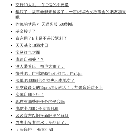
交行10大毛，怕征信的不要撸
年底了，故事会越来越多了，一定记得给发故事会的吧友加果
哦
昨晚的苹果 打天猫客服 500到账
基金梭哈了
京东用了E卡是不是没返利了
天天基金18添才日
宝马红包封面
库迪店都关了？
没人带着玩，撸毛太难了，
快冲吧，广州农商行zfb红包，自己jm
买单吧300刷卡金损失30本地卖了
朋友多多买的15pro昨天激活了，苹果音乐对不上
实体店铺不行了
现在有哪些做任务的平台吗
电信卡200G 长期19月租
谈谈京东以旧换新吧里的解答
农夫山泉龙年水，竟然到了。
：海底捞 可领100-50