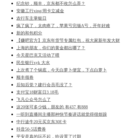
纪念钞，顺丰，京东都不收怎么弄？
安徽工行xing/用卡立减金
农行车主掌银日
疯了疯了，太肉疼了，苹果亏完缅A亏，开年好难
新的和包积分
【赚吧官方】京东年货节专属红包，祝大家新年发大财
上海的朋友，你们的黄金都出哪了？
今天星巴克又活动了喂
民生银行xyk 大水
上次煮了个锅底，今天白萝卜便宜，下点白萝卜
顺丰领卷
后知后觉？建行会员毛没了？
支付宝18财富日3.18毛
飞凡公众号怎么了
这20张可多少钱，朋友的 有437 有888
一听到直播间主播那种快节奏讲话就觉得很烦躁
中行途牛20元买京东30E卡
抖音50-5话费券
平安是真的玩不起，给设置了过期