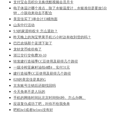
支付宝会员积分兑换优酷视频会员月卡
电子体温计哪个准点，除了水银温度计，水银准但是要放5分
钟，小孩动来动去不配合
美宜佳买了3单合计33桶泡面
山东中行活动
9.9的家居特权卡 怎么退款？
昨天晚上的淘宝苹果手机15小时达有收到货的吗？
巴巴农场那个蓝漂下架了
龙钞龙币啥价格了
浙江交行交电费30-10
转发建行造福季CC豆使用及获得几个路径
一级冷榨亚麻籽油拍4赠4，实付31元
建行造福季CC豆使用及获得几个路径
028的美宜佳是真的G
京东账号注销后还能找回吗
今天免单不是人玩的
手机的网络时间比北京时间快6秒。怎么办啊。
应该复仇成功了吧，叫你不给我免单
吧机he1或者he1pro没有好