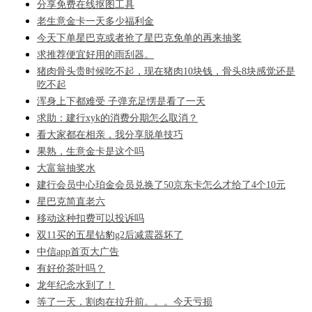
分享免费在线抠图工具
老生意金卡一天多少福利金
今天下单星巴克或者抢了星巴克免单的再来抽奖
求推荐便宜好用的雨刮器。
猪肉骨头贵时候吃不起，现在猪肉10块钱，骨头8块感觉还是
吃不起
浑身上下都难受 子弹充足愣是看了一天
求助：建行xyk的消费分期怎么取消？
看大家都在相亲，我分享脱单技巧
果熟，生意金卡是这个吗
大富翁抽奖水
建行会员中心珀金会员兑换了50京东卡怎么才给了4个10元
星巴克简直老六
移动这种扣费可以投诉吗
双11买的五星钻豹g2后减震器坏了
中信app首页大广告
有好价茶叶吗？
龙年纪念水到了！
等了一天，割肉在拉升前。。。今天亏损