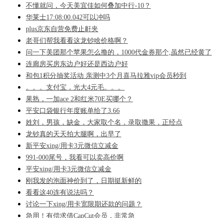
不懂就问，今天美宜佳如何叠加中行-10？
华莱士17:08:00.042可以冲吗
plus京东自营免费止鼾夹
老哥们帮我看看这龙钞啥价格啊？
问一下美团那个苹果怎么撸的，1000代金券那个,虽然已经黄了
连廊房买房东边户好还是西边户好
和包1积分抽奖活动 亲测中3个月喜马拉雅vip会员秒到
。。。支付宝，光大4元毛。。。
果熟，一加ace 2和红米70E买哪个？
平安口袋银行年度账单给了3.66
姓刘，男孩，缺金，大家取个名，录取撒果，正经点
龙钞真的天天拍大腿啊，出早了
新平安xing/用卡3元微信立减金
991-000尾号，我看可以卖高价啊
平安xing/用卡3元微信立减金
刚我发的泡面神价到了，日期挺新鲜的
看看这40连有说法吗？
讨论一下xing/用卡宽限期还款的问题？
急用！有偿求借CapCut会员，非常急