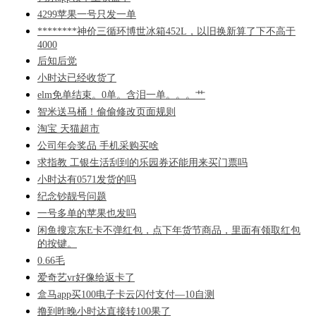
4299苹果一号只发一单
********神价三循环博世冰箱452L，以旧换新算了下不高于
4000
后知后觉
小时达已经收货了
elm免单结束。0单。含泪一单。。。艹
智米送马桶！偷偷修改页面规则
淘宝 天猫超市
公司年会奖品 手机采购买啥
求指教 工银生活刮到的乐园券还能用来买门票吗
小时达有0571发货的吗
纪念钞靓号问题
一号多单的苹果也发吗
闲鱼搜京东E卡不弹红包，点下年货节商品，里面有领取红包
的按键。
0.66毛
爱奇艺vr好像给返卡了
盒马app买100电子卡云闪付支付—10自测
撸到昨晚小时达直接转100果了