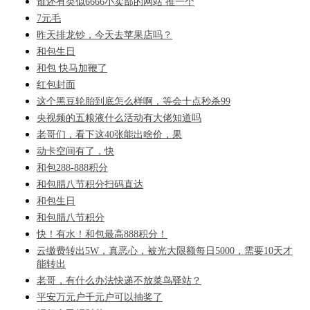
谁还有类似6666小卖部的网站 推一个
7元毛
昨天排龙钞，今天去苹果店吗？
和包生日
和包 快马加鞭了
红包封面
这个黑豆轮胎到底怎么样啊，等会十点秒杀99
央视频的五粮液什么活动有大佬知道吗
老哥们，看下这40张能出啥价，果
动卡空间有了，快
和包288-888积分
和包腊八节积分扫码直达
和包生日
和包腊八节积分
快！有水！和包最高888积分！
云缴费转出5W，真恶心，被光大限额每日5000，需要10天才
能转出
老哥，有什么办法快递不放菜鸟驿站？
平安万元户千元户可以抽奖了