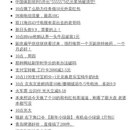
中国体彩排列5开出“55555”5亿元奖池被清空!
10点饿了么助力任务领10元外卖红包
河南电信流量，最高10G
双11海尔43寸电视有卖出去的老哥吗
新日头盔9.9，需要的上！
10点88vip抢购认养一头牛品鉴装1元
跖疣扁平疣丝状疣看过来，强烈推荐一个灭跖疣特效药，一个
月必好！
10点，周四
那种网站刷学时学分的有办法破吗
支付宝转账 工行卡2000减2-5元
10点1199支付宝积分+1元兑换君乐宝纯牛奶8盒
10点 京东京造鲜鸡蛋10枚/珊瑚绒浴巾/5号电池…多款9.9
火车票 云闪付 光大立减8-18
本来想说今天换了个10的和包红包美滋滋，刚看了眼大盘 老婆
本都亏没
10点光大
猫超 右下角口令 【新年小绿袋】 有机会小绿袋 1亓包U
青岛啤酒好价，直接搞了200件。