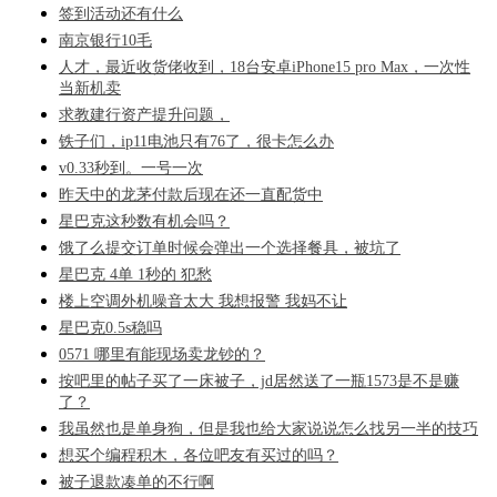
签到活动还有什么
南京银行10毛
人才，最近收货佬收到，18台安卓iPhone15 pro Max，一次性
当新机卖
求教建行资产提升问题，
铁子们，ip11电池只有76了，很卡怎么办
v0.33秒到。一号一次
昨天中的龙茅付款后现在还一直配货中
星巴克这秒数有机会吗？
饿了么提交订单时候会弹出一个选择餐具，被坑了
星巴克 4单 1秒的 犯愁
楼上空调外机噪音太大 我想报警 我妈不让
星巴克0.5s稳吗
0571 哪里有能现场卖龙钞的？
按吧里的帖子买了一床被子，jd居然送了一瓶1573是不是赚
了？
我虽然也是单身狗，但是我也给大家说说怎么找另一半的技巧
想买个编程积木，各位吧友有买过的吗？
被子退款凑单的不行啊