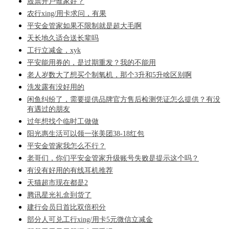
股票开户谁家好？
农行xing/用卡求问，有果
平安金管家如果不限制就是超大毛啊
天长地久适合送长辈吗
工行立减金，xyk
平安能用券的，是过期重发？我的不能用
老人岁数大了想买个制氧机，那个3升和5升啥区别啊
洗发露有没好用的
闲鱼纠纷了，需要提供品牌官方售后检测凭证怎么提供？有没
有遇过的朋友
过年想找个临时工做做
阳光惠生活可以领一张美团38-18红包
平安金管家我怎么不行？
老哥们，你们平安金管家升级账号失败是提示这个吗？
有没有好用的有线耳机推荐
天猫超市现在都是2
腾讯星光礼盒到货了
建行会员日首比双倍积分
部分人可兑工行xing/用卡5元微信立减金