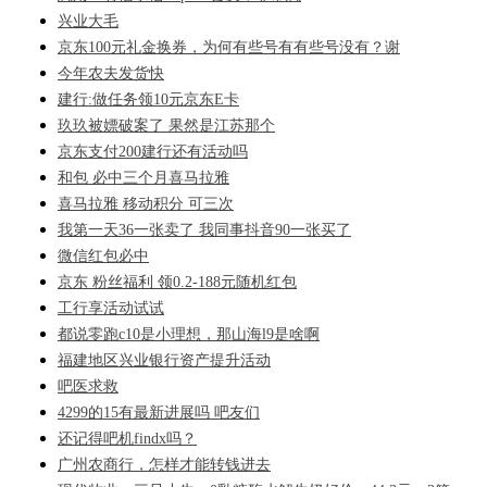
兴业大毛
京东100元礼金换券，为何有些号有有些号没有？谢
今年农夫发货快
建行:做任务领10元京东E卡
玖玖被嫖破案了 果然是江苏那个
京东支付200建行还有活动吗
和包 必中三个月喜马拉雅
喜马拉雅 移动积分 可三次
我第一天36一张卖了 我同事抖音90一张买了
微信红包必中
京东 粉丝福利 领0.2-188元随机红包
工行享活动试试
都说零跑c10是小理想，那山海l9是啥啊
福建地区兴业银行资产提升活动
吧医求救
4299的15有最新进展吗 吧友们
还记得吧机findx吗？
广州农商行，怎样才能转钱进去