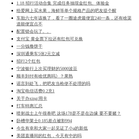
1.18 招行活动合集 完成任务抽现金红包、体验金
给爱网上买水果，海鲜等单个规格产品的吧友提个醒
车胎六七年该换了，看了一圈途虎最便宜240一条，还有啥渠
道能便宜点不
配置锁会玩了。。
支付宝 黄金票下拉还有红包可兑换
一分钱撸饼干
深圳通乘车5张2元立减
招行2个红包
宁波银行上次买理财的5000波豆
顺丰到付有啥优惠吗》？果熟
谣言到处飞，把吧友当枪使不处理的吗
淘宝电信话费0.2充1
关于办xing/用卡
打车特惠汇总
喷射战士上午很卷吧 这场178是不是在边缘 要不要赌？
卧槽华莱士0.185差点被割994
今生有幸和大家一起见证了小a的新低
美团直播间的红包，今天有中的吗