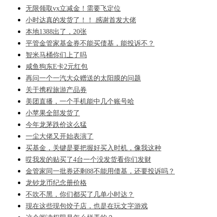
无限领取vx立减金！需要飞定位
小时达真的发货了！！ 感谢首发大佬
本地1388出了，20张
平管金管家基金券不能买债基，能投诉不？
智米马桶你们上了吗
咸鱼狗东E卡2元红包
再问一个一汽大众赠送的太阳膜的问题
关于携程旅游产品券
美团直播，一个手机能中几个账号哈
小苹果全部发货了
今年龙茅跌价这么猛
一尘大佬又开始表演了
买基金，关键是要把握好买入时机，像我这种
哎我发的贴买了4台一个没发货看你们发财
金管家同一批券还剩88不能用债基，还要投诉吗？
龙钞龙币纪念册价格
不吹不黑，你们都买了几单小时达？
现在这些现包饺子店，也是在玩文字游戏