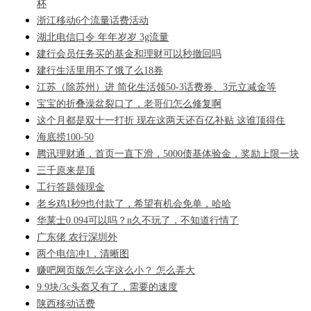
杯
浙江移动6个流量话费活动
湖北电信口令 年年岁岁 3g流量
建行会员任务买的基金和理财可以秒撤回吗
建行生活里用不了饿了么18券
江苏（除苏州）进 简化生活领50-3话费券、3元立减金等
宝宝的折叠澡盆裂口了，老哥们怎么修复啊
这个月都是双十一打折 现在这两天还百亿补贴 这谁顶得住
海底捞100-50
腾讯理财通，首页一直下滑，5000债基体验金，奖励上限一块
三千原来是顶
工行答题领现金
老乡鸡1秒9也付款了，希望有机会免单，哈哈
华莱士0.094可以吗？n久不玩了，不知道行情了
广东佬 农行深圳外
两个电信冲1，清晰图
赚吧网页版怎么字这么小？ 怎么弄大
9.9块/3c头盔又有了，需要的速度
陕西移动话费