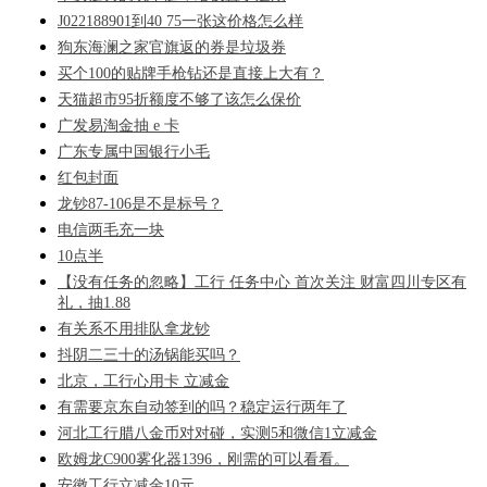
J022188901到40 75一张这价格怎么样
狗东海澜之家官旗返的券是垃圾券
买个100的贴牌手枪钻还是直接上大有？
天猫超市95折额度不够了该怎么保价
广发易淘金抽 e 卡
广东专属中国银行小毛
红包封面
龙钞87-106是不是标号？
电信两毛充一块
10点半
【没有任务的忽略】工行 任务中心 首次关注 财富四川专区有
礼，抽1.88
有关系不用排队拿龙钞
抖阴二三十的汤锅能买吗？
北京，工行心用卡 立减金
有需要京东自动签到的吗？稳定运行两年了
河北工行腊八金币对对碰，实测5和微信1立减金
欧姆龙C900雾化器1396，刚需的可以看看。
安徽工行立减金10元