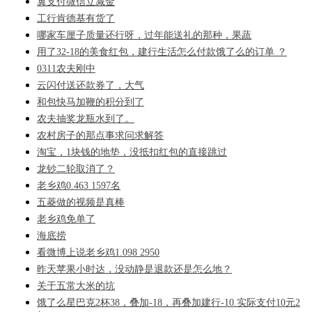
翼支付微信立减金
工行肯德基有货了
哪家车厘子质量还行呀，过年能送礼的那种，果蔬
用了32-18的美食红包，建行生活怎么付款饿了么的订单 ？
0311农夫刚中
云闪付送还款券了，大气
和包快马加鞭的积分到了
农夫抽奖龙瓶水到了。
农村房子的那点事求问求解答
淘宝，1块钱的地垫，没抵扣红包的直接跳过
龙钞二轮取消了？
老乡鸡0.463 1597名
五菱做的视频是真棒
老乡鸡免单了
海底捞
看微博上说老乡鸡1.098 2950
昨天苹果小时达，没动静是退款还是怎么地？
关于五常大米的坑
饿了么星巴克2杯38，叠加-18，再叠加建行-10.实际支付10元2