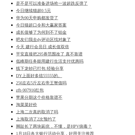
是不是可以准备进场抢一波超跌反弹了
今日继续猫超0.5元
华为90天申购都发货了
今日猫超口令和大赢家答案
成长值够了为何到不了铂金
吧友们我去dy评论区找对象了
今天 建行会员日 成长值双倍
平安直接把295券范围改了 真不靠谱
低峰期任务能用建行生活支付优惠吗
线下龙钞已打包 经验分享
DY上面好多炫55555的。
250左右5斤左右帝王蟹值吗
zfb 007916红包
苹果分期这个价格靠谱不
淘菜菜好价
上海二次真的取消了吗
上海取消了2次预约了
脚趾长了两块跖疣，不懂，是HPV病毒？
1月18日各大银行活动分享，好用关注推荐