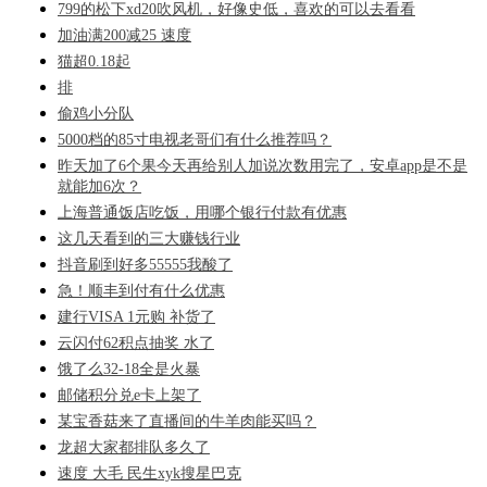
799的松下xd20吹风机，好像史低，喜欢的可以去看看
加油满200减25 速度
猫超0.18起
排
偷鸡小分队
5000档的85寸电视老哥们有什么推荐吗？
昨天加了6个果今天再给别人加说次数用完了，安卓app是不是
就能加6次？
上海普通饭店吃饭，用哪个银行付款有优惠
这几天看到的三大赚钱行业
抖音刷到好多55555我酸了
急！顺丰到付有什么优惠
建行VISA 1元购 补货了
云闪付62积点抽奖 水了
饿了么32-18全是火暴
邮储积分兑e卡上架了
某宝香菇来了直播间的牛羊肉能买吗？
龙超大家都排队多久了
速度 大毛 民生xyk搜星巴克