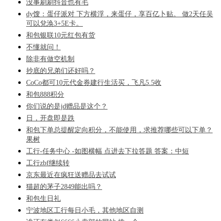
没事刷刷抖音也有毛
dy馊：蛋仔派对 下方横浮，来蛋仔，享百亿卜贴。 做2天任吴
可以兌涣3+5E卡。
和包银联10元红包有货
不懂就问！
除非有做空机制
抄底的兄弟们还好吗？
CoCo都可10元代金券建行生活买，飞凡5.5收
和包888积分
你们说的是jd赠品是这个？
日，开盘即是跌
和包下单总提醒定向积分，不能使用，求推荐哪些可以下单？
果树
工行-任务中心 -如图横幅 点进去下拉答题 答案：中短
工行zbf继续转
京东最近在疯狂送赠品去试试
猫超的茅子2849能出吗？
和包生日礼
宁波地区工行每日小毛，其他地区自测