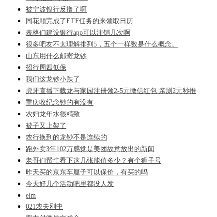
被宁波银行反撸了啊
同花顺完成了ETF任务的来领取日历
表格们建设银行app可以注销几次啊
很多吧友不太理解排列5，五个一样数是什么概念。
山东用什么邮寄龙钞
招行周四低保
我们这龙钞小跌了
虎牙直播下载龙与家园注册领2-5元微信红包 亲测2元秒推
重庆收纪念钞的有没有
农妇龙年水很精致
被子又上架了
农行换到的龙钞不是连续的
跑外卖3年102万感觉是美团故意放出的新闻
老哥们帮忙看下这几张能值多少？有个狮子号
昨天买的京东车厘子可以保价，有买的吗
今天好几个活动吧里都没人发
elm
021农夫刚中