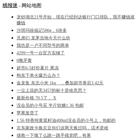
线报迷
- 网站地图
龙钞湖北21号开始，现在已经到达银行门口排队，我不赚钱谁
赚钱
沙琪玛徐福记500g，6块多
兄弟们 龙茅当地今天什么价
我也是一户不同型号的两单
4299一号一台官方实锤了
0撸牙膏
超市6-5好价薯片 果冻
狗东下单火爆怎么办？
金龙鱼 东北小米 1kg ，叠加超市券后3.42元
一尘上说的无3457的标十是啥意思？
最新价格 70.5了， X
没会员的小号买 半斤软糖1.36 包邮
苹果发货了
1.56 特香纯黄菜籽油400ml没会员的小号上，包邮的
京东家政卡换京豆你们这两天换过吗，话术是啥
拯救一下饿了么跳一跳手残党吧，有果