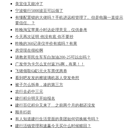
美宜佳又能冲了
宁波银行5000波豆可以领了
有懂配置锁的大佬吗？手机进远程管理了。但是电脑一直提示
要信任。？
昨晚淘宝苹果小时达处理意见，仅供参考
今天再次证明 他没有底 你不要抄
昨晚的360记录仪半价有戏吗？有果
房贷现在很松啊
请教老哥民生车车白加油200-25可以出吗？
广发华为卡怎么支付返3%啊，有果！！
飞猪领取6减5元火车票优惠券
看到吧友发的擦玻璃机器人突发奇想
被子怎么拆单，凑的第三方
农行去必中三元
建行积分明天开始报名
建行百亿积分又来了…之前两个月的都还没发
顺丰85折
有人知道建行生活里面的美团如何切换账号吗？
建行活钱管理和速赢今天买什么时候赎回？