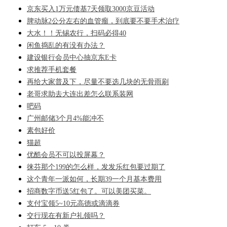
京东买入1万元债基7天领取3000京豆活动
脾动脉2公分左右的血管瘤，到底要不要手术治疗
大水！！无锡农行，扫码必得40
闲鱼捣乱的有没有办法？
建设银行会员中心抽京东E卡
求推荐手机套餐
再给大家普及下，尽量不要选几块的无骨雨刷
老哥求助去大连出差怎么联系装网
吧码
广州邮储3个月4%能冲不
素包好价
猫超
优酷会员不可以投屏幕？
徕芬那个199的怎么样，发发乐红包要过期了
这个青年一派如何，长期39一个月基本费用
招商数字币送5红包了。可以美团买菜。
支付宝领5~10元高德或滴滴券
交行现在有新户礼领吗？