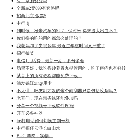
有二条的资源吗
全新se2卖899有套路吗
招商北京 饭票5
中行 fj
到时候，猴米汽车的SU7，保时米,得来波大出血不？
你们撸的吃的用的都怎么处理的？
我老妈70了失眠多年 最近过年这时间又严重了
招行抽奖
电信1元话费，最新一期，多号多领
肠胃不好，我吃香砂养胃丸挺管用的，吃了痔疮也有好转
某音上的所有教程都能免费下载！
浦发锦江xing/用卡
不太懂，吧友刚才发的这个雨刮器只是包括胶条吗？
老哥们，现在惠省钱还能叠加吗
分享一个视频号下载软件PC端
开车必备神器
ios打电话如何切换主副号额
中行福仔云游长白山水
BUG 羊肉，实物。