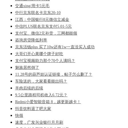
交通xing/用卡5元毛
中行京东联名卡京东20-10
江西：中国银行8元微信立减金
中信PLUS联名京东支付5.01-5元
支付宝、微信2元补货，三网都能领
咨询房贷降低利率
京东活钱plus 买了10w还有1w一直没买入成功
大哥们开心果哪个牌子好吃
支付宝视频助力那个70个人满吗？
魅族居然倒了
11.28号的葫芦娃认证链接，帖子怎么删了？
车险送的，大家看看能出吗？
羊肉后续的后续
9.5公里路程司机收入6.72元？
Redmi小爱智能音箱 8，越更新越卡！
抖音饮料退了吧大家
快领
速度，广发兴业银行月月刷