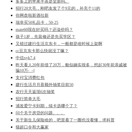
多多上的苹果手表是全新吗。
招行20大毛，刚吧友发了个9元的，补充个11的
你网盘啦新酒拉新
瑞幸买50礼品卡，50-25
mate60现在好买吗？还溢价吗？
孩子1岁，先装修还是先买学区？
又错过建行生活京东卡，一般都是啥时候上架啊
cc豆京东卡那么快就没了嘛？
中信xyk7.4
昨天看人20年前借了20万，貌似确实很多，想起30年前亲戚被
骗10万-_-||
支付宝消费红包
建行生活月月盈额外抽奖目前50
农行天天返现6次抽奖
招行简单大毛
浦发爱宁卡到期，续卡选哪个了？
问个关于房贷的问题。。。
关于新生儿保险啥的，吧里看了一圈也没看懂，求科普
猫超口令和大赢家