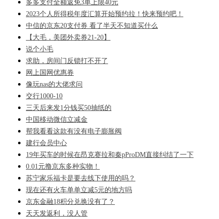
多多支付全额返免3单上限40元
2023个人所得税年度汇算开始预约拉！快来预约吧！
中信的京东20支付券 看了半天不知道买什么
【大毛，美团外卖券21-20】
说个小毛
求助，房间门反锁打不开了
网上国网优惠券
像玩nas的大佬求问
交行1000-10
三天后来发1分钱买50抽纸的
中国移动微信立减金
帮我看看这款有没有电子膨胀阀
建行会员中心
19年买车的时候在昂克赛拉和秦pProDM直接纠结了一下
0.01元撸京东多种实物！
苏宁家乐福卡是要去线下使用的吗？
现在还有火车单单立减5元的地方吗
京东金融18积分兑换没有了？
天天发返利，没人管