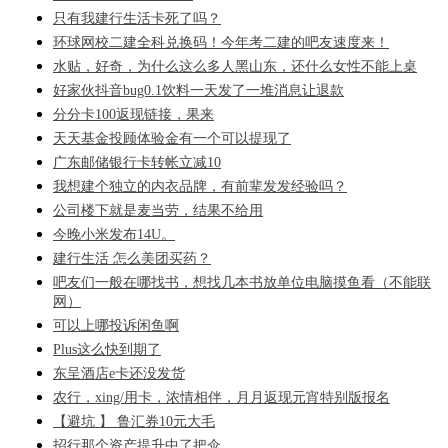
只有我建行生活卡死了吗？
环球网校二建全科兑换码！今年考二建的吧友速度来！
水贴，好奇，为什么这么多人黑山东，还什么女性不能上桌
好家伙抖音bug0.1饮料一天发了一堆消息让退款
分分卡100返现链接，果来
天天基金投顾体验金有一个可以提现了
广东邮储银行卡转帐立减10
我想建个独立的内衣品牌，有前辈发发经验吗？
公司楼下就是麦当劳，结果不给用
今晚小米发布14U。
建行生活 怎么美团买药？
吧友们一般在哪找书，想找几本书放单位电脑摸鱼看（不能联
网）
可以上哪投诉闲鱼啊
Plus这么快到期了
东呈酒店e卡还没发货
农行，xing/用卡，浓情相伴，月月返现元宵特别版报名
【避坑 】 鲁汇券10元大毛
招行那个资产提升中了把伞