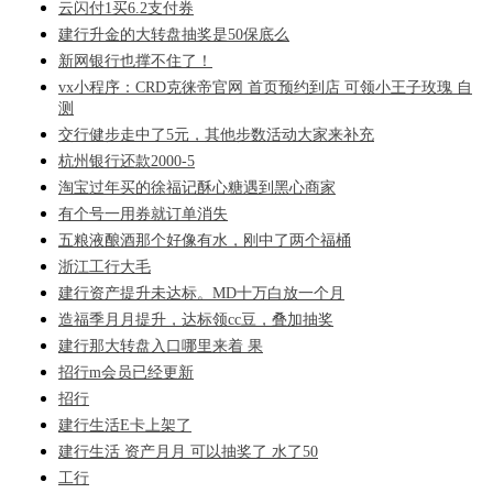
云闪付1买6.2支付券
建行升金的大转盘抽奖是50保底么
新网银行也撑不住了！
vx小程序：CRD克徕帝官网 首页预约到店 可领小王子玫瑰 自
测
交行健步走中了5元，其他步数活动大家来补充
杭州银行还款2000-5
淘宝过年买的徐福记酥心糖遇到黑心商家
有个号一用券就订单消失
五粮液酿酒那个好像有水，刚中了两个福桶
浙江工行大毛
建行资产提升未达标。MD十万白放一个月
造福季月月提升，达标领cc豆，叠加抽奖
建行那大转盘入口哪里来着 果
招行m会员已经更新
招行
建行生活E卡上架了
建行生活 资产月月 可以抽奖了 水了50
工行