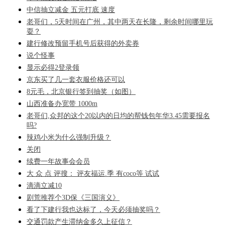
中信抽立减金 五元打底 速度
老哥们，5天时间在广州，其中两天在长隆，剩余时间哪里玩
耍？
建行修改预留手机号后获得的外卖券
说个怪事
显示必得2登录领
京东买了几一套衣服价格还可以
8元毛，北京银行签到抽奖（如图）
山西准备办宽带 1000m
老哥们,众邦的这个20以内的日均的帮钱包年华3.45需要报名
吗?
辣鸡小米为什么强制升级？
关闭
续费一年故事会会员
大 众 点 评搜： 评友福运.季 有coco等 试试
滴滴立减10
剧荒推荐个3D保《三国演义》
看了下建行我也达标了，今天必须抽奖吗？
交通罚款产生滞纳金多久上征信？