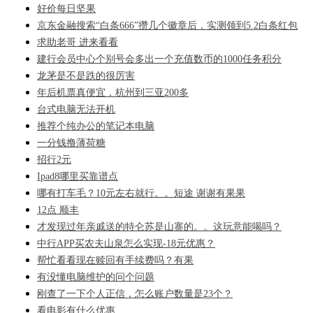
好价每日坚果
京东金融搜索“白条666”攒几个徽章后，实测领到5.2白条红包
求助老哥 进来看看
建行会员中心个别号会多出一个充值数币的1000任务积分
龙茅是不是跌的很厉害
年后机票真便宜，杭州到三亚200多
台式电脑无法开机
推荐个纯办公的笔记本电脑
一分钱撸薄荷糖
招行2元
Ipad8哪里买靠谱点
哪有打车毛？10元左右就行。。短途 谢谢有果果
12点 顺丰
才发现过年亲戚送的特仑苏是山寨的。。这玩意能喝吗？
中行APP买农夫山泉怎么实现-18元优惠？
帮忙看看现在赎回有手续费吗？有果
有没懂电脑维护的问个问题
刚查了一下个人正信，怎么账户数量是23个？
看电影有什么优惠