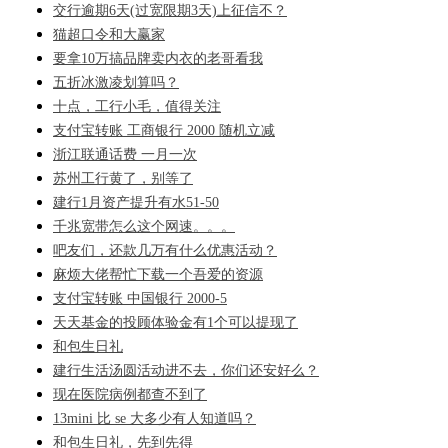
交行逾期6天(过宽限期3天)上征信不？
猫超口令和大赢家
要拿10万搞品牌卖内衣的老哥看我
五折冰激凌划算吗？
十点，工行小毛，值得关注
支付宝转账 工商银行 2000 随机立减
浙江联通话费 一月一次
苏州工行黄了，别等了
建行1月资产提升有水51-50
千兆宽带怎么这个网速。。。
吧友们，还款几万有什么优惠活动？
麻烦大佬帮忙下载一个吾爱的资源
支付宝转账 中国银行 2000-5
天天基金的投顾体验金有1个可以提现了
和包生日礼
建行生活汤圆活动进不去，你们还安好么？
现在医院病例都查不到了
13mini 比 se 大多少有人知道吗？
和包生日礼，先到先得