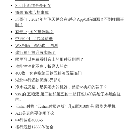
Soul上面咋全是丑女
撒果 祈求心想事成
老哥们，2024年的飞天茅台在i茅台App扫码溯源查不到咋回事
啊？
有专业p图的建议吗？
中行0.01元2包薄荷糖
WX扫码，领纸巾，自测
建行资产提升有水吗？
哪里可以免费看抖音上的那种双剧啊？
功能性消化不良，折磨人的病
400收一套春晚第三轮五粮液五福临门
湖北中行还款优惠6元起步
净水器思路，是买远大的机器，然后ro换好的芯子？
ysp 的 五粮液 第二轮和第五轮一起打包1400卖给了本地自提
的。
云shan付搜 “云shan付极速版” 升ji后送10红苞 限华为手机
A21是真的要倒闭了么
中行转账4000-5
招行最新12888体验金