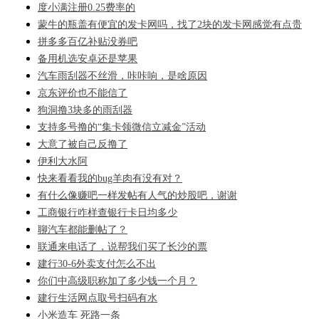
度小满注册0.25费率的
蒙牛的瓶盖有便宜的发卡网吗，找了2块的发卡网感觉有点贵
拼多多百亿补贴没券吧
备用机选安卓还是苹果
汽车雨刮器不丝滑，咔咔响，是啥原因
京东评价也不能信了
狗洞撸3块多的雨刮器
支持多号撸的“集卡领微信立减金”活动
大意了被自己反撸了
伊利大水阿
快来看看我的bug羊肉有没有对？
有什么像赚吧一样发帖有人气的炒股吧，谢谢
工商银行咋样查银行卡日均多少
聊汽车都能删帖了？
联通来电话了，说帮我们买了长沙的票
建行30-6外卖支付怎么不出
你们中高级职称加了多少钱一个月？
建行生活网点取号扫码有水
小米造车 死路一条