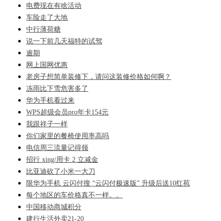
电费现在有啥活动
车险走了大地
中行薄荷糖
说一下前几天福特的试驾
逾期
网上国网优惠
老房子想简单装修下，请问这装修价格如何啊？
冻雨比下雪危害多了
华为手机看过来
WPS超级会员pro年卡154元
我跟祥子一样
你们家里的餐椅使用率高吗
电信周三流量记得领
招行 xing/用卡 2 立减金
比亚迪砍了小米一大刀
限华为手机 云闪付搜 “云闪付极速版” 升级后送10红苞
每个地区的车价格真不一样。。
中国移动商城积分
建行生活外卖21-20