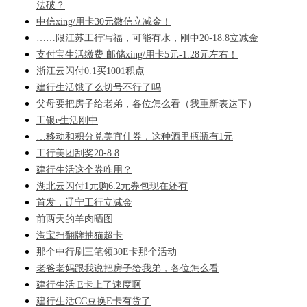
法破？
中信xing/用卡30元微信立减金！
……限江苏工行写福，可能有水，刚中20-18.8立减金
支付宝生活缴费 邮储xing/用卡5元-1.28元左右！
浙江云闪付0.1买1001积点
建行生活饿了么切号不行了吗
父母要把房子给老弟，各位怎么看（我重新表达下）
工银e生活刚中
…移动和积分兑美宜佳券，这种酒里瓶瓶有1元
工行美团刮奖20-8.8
建行生活这个券咋用？
湖北云闪付1元购6.2元券包现在还有
首发，辽宁工行立减金
前两天的羊肉晒图
淘宝扫翻牌抽猫超卡
那个中行刷三笔领30E卡那个活动
老爸老妈跟我说把房子给我弟，各位怎么看
建行生活 E卡上了速度啊
建行生活CC豆换E卡有货了