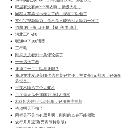
14年买的房6700，21年最高1万8。现在1万。
吧里有没有github码农啊，超级大毛，
同程火车票提示走丢了的，现在可以领了
支付宝视频助力，是不是只能给别人助力一次了
猫超 右下角 口令是 【福 利 专.享】
河北工行砖0
联通中了100话费
工行毛
刚刷皮皮看到一条评论笑了
一号店送了券
牙掉了一半可以刷牙吗？
我现在才发现美团优选买菜好方便，主要是1元都送，好像多
多也是。
半夜不睡拆了个豆浆机
百度每天瓜分1000万 拉4人撸50
2.22各大银行活动分享，好用关注推荐
移动明天不抽了
同程是不是也有黑号啊，刚刚的15券不能领取
农行月月返现(元宵节特别版)