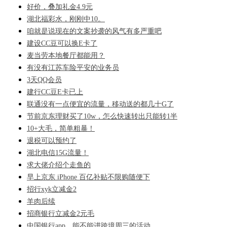
好价，叠加礼金4.9元
湖北福彩水，刚刚中10。
咱就是说现在的文案抄袭的风气有多严重吧
建设CC豆可以换E卡了
麦当劳本地餐厅都能用？
有没有江苏车险平安的业务员
3天QQ会员
建行CC豆E卡已上
联通没有一点便宜的流量，移动送的都几十G了
节前京东理财买了10w，怎么快速转出只能转1半
10+大毛，简单粗暴！
退税可以预约了
湖北电信15G流量！
求大佬介绍个走鱼的
早上京东 iPhone 百亿补贴不限购随便下
招行xyk立减金2
羊肉后续
招商银行立减金2元毛
中国银行app，能不能进跨境周三的活动