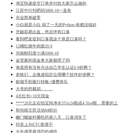
淘宝快递提交订单并付款大家怎么做的
江苏中行扫吧码5000-10一直有
兴业简单破零
小白就是小白 搞了一天的Python 啥都没搞好
牙龈容易出血，然后伴有口臭
看到吧友提到口臭我这个算是口臭吗？
12桶红烧牛肉面20.9
河南刚扫度小满1000-10
金管家的现金券大家都用了吗
海底捞有没有办法自己学生认证6.9折啊？
老铁们，企微虚拟定位用哪个软件好使啊？
邮储手机银行转账+缴费有礼
大爷的想截胡。。。
4元红包+10元现金
****20元左右怡宝纯净水555x24瓶或4.5lx4瓶，需要的上
和包闹元宵活动84积分
幽门螺旋杆菌吃药第八天，口臭消失了
抖音上办ETC靠谱不
今年感受最强烈的感悟