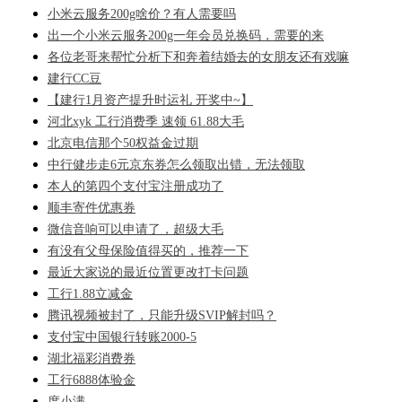
小米云服务200g啥价？有人需要吗
出一个小米云服务200g一年会员兑换码，需要的来
各位老哥来帮忙分析下和奔着结婚去的女朋友还有戏嘛
建行CC豆
【建行1月资产提升时运礼 开奖中~】
河北xyk 工行消费季 速领 61.88大毛
北京电信那个50权益金过期
中行健步走6元京东券怎么领取出错，无法领取
本人的第四个支付宝注册成功了
顺丰寄件优惠券
微信音响可以申请了，超级大毛
有没有父母保险值得买的，推荐一下
最近大家说的最近位置更改打卡问题
工行1.88立减金
腾讯视频被封了，只能升级SVIP解封吗？
支付宝中国银行转账2000-5
湖北福彩消费券
工行6888体验金
度小满