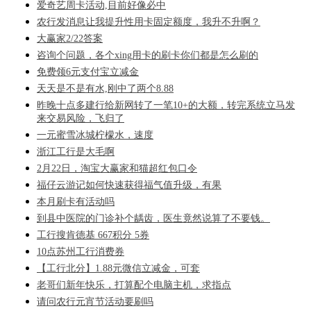
爱奇艺周卡活动,目前好像必中
农行发消息让我提升性用卡固定额度，我升不升啊？
大赢家2/22答案
咨询个问题，各个xing用卡的刷卡你们都是怎么刷的
免费领6元支付宝立减金
天天是不是有水,刚中了两个8.88
昨晚十点多建行给新网转了一笔10+的大额，转完系统立马发
来交易风险，飞归了
一元蜜雪冰城柠檬水，速度
浙江工行是大毛啊
2月22日，淘宝大赢家和猫超红包口令
福仔云游记如何快速获得福气值升级，有果
本月刷卡有活动吗
到县中医院的门诊补个龋齿，医生竟然说算了不要钱。
工行搜肯德基 667积分 5券
10点苏州工行消费券
【工行北分】1.88元微信立减金，可套
老哥们新年快乐，打算配个电脑主机，求指点
请问农行元宵节活动要刷吗