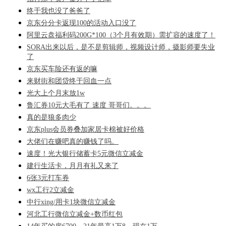
终于我也没了爸爸了
京东分分卡返现100的活动入口没了
阿里云盘福利码200G*100（3个月有效期）需扩容的速度了！
SORA出来以后，是不是剪辑师，视频设计师，摄影师要失业
了
京东买车险还有返的嘛
来财街和团贷终于回血一点
光大上个月末放1w
鲁汇券10元大毛有了 速度 哥哥们。。。
真的是狼多肉少
京东plus会员券叠加家居卡棉被好价格
大佬们在赚吧真的赚钱了吗。
速度！光大银行储蓄卡5元微信立减金
建行生活卡，月月有礼又来了
6张3元打车券
wx工行2立减金
中行xing/用卡1块微信立减金
河北工行微信立减金+数币红包