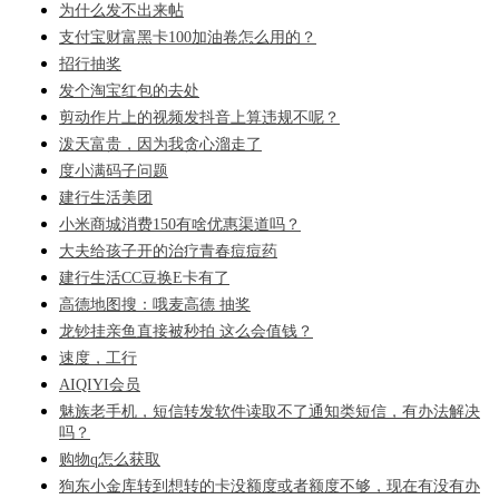
为什么发不出来帖
支付宝财富黑卡100加油卷怎么用的？
招行抽奖
发个淘宝红包的去处
剪动作片上的视频发抖音上算违规不呢？
泼天富贵，因为我贪心溜走了
度小满码子问题
建行生活美团
小米商城消费150有啥优惠渠道吗？
大夫给孩子开的治疗青春痘痘药
建行生活CC豆换E卡有了
高德地图搜：哦麦高德 抽奖
龙钞挂亲鱼直接被秒拍 这么会值钱？
速度，工行
AIQIYI会员
魅族老手机，短信转发软件读取不了通知类短信，有办法解决
吗？
购物q怎么获取
狗东小金库转到想转的卡没额度或者额度不够，现在有没有办