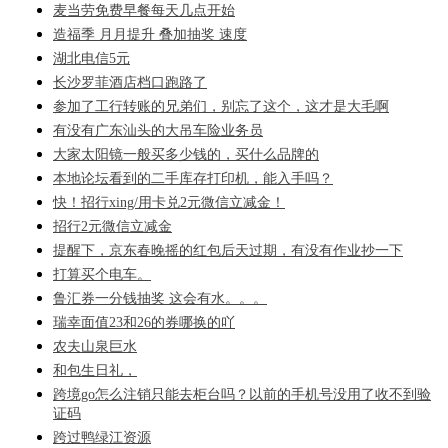
麦当劳免费早餐每天几点开始
造福季 月月提升 叠加抽奖 速度
湖北电信5元
长沙罗菲酒店档口跑路了
参加了工行转账的兄弟们，别忘了这个，这才是大毛啊
有没有广东汕头的大吊车险业务员
大家太阳镜一般买多少钱的，买什么品牌的
本地论坛看到的二手库存打印机，能入手吗？
快！招行xing/用卡兑2元微信立减金！
招行2元微信立减金
提醒下，京东春晚摇的红包后天过期，有没有作业抄一下
打算买个电车。
鲁汇券一分钱抽奖 这会有水。。。
瑞幸面值23和26的券哪换的吖
农夫山泉巨水
和包生日礼，
跨境go怎么注销只能去柜台吗？以前的手机号没用了收不到验
证码
跨过鸭绿江资源