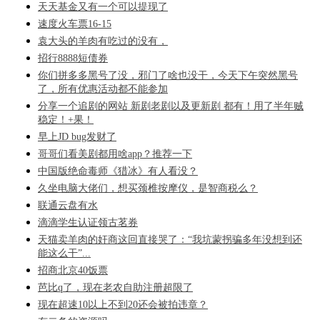
天天基金又有一个可以提现了
速度火车票16-15
袁大头的羊肉有吃过的没有，
招行8888短债券
你们拼多多黑号了没，邪门了啥也没干，今天下午突然黑号
了，所有优惠活动都不能参加
分享一个追剧的网站 新剧老剧以及更新剧 都有！用了半年贼
稳定！+果！
早上JD bug发财了
哥哥们看美剧都用啥app？推荐一下
中国版绝命毒师《猎冰》有人看没？
久坐电脑大佬们，想买颈椎按摩仪，是智商税么？
联通云盘有水
滴滴学生认证领古茗券
天猫卖羊肉的奸商这回直接哭了：“我坑蒙拐骗多年没想到还
能这么干”...
招商北京40饭票
芭比q了，现在老农自助注册超限了
现在超速10以上不到20还会被拍违章？