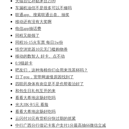
天猫百亿补贴茅台2599
车漏机油但不是很多可以不修吗
联通app。搜索联通云盘。抽奖
移动还有没有大奖啊
电信app抽话费
同程又能领了
同程16-15火车票 每日1w份
悟空浏览器10元无门槛购物券
移动的数智人 好卡。点不动
0.9猫超卡
吧友们，这种海棉你们会用来洗茶杯吗？
日了gou，宽带网速慢原因找到了
四联药身体有炎症是不是也帮着治好了
和包生日礼包互开的来
看看大希地这肠好吃吗
光大JJK卡5元 看脸
看看大希地这肠好吃吗
云闪付10元有货积分快过期的抓紧
中行广西分行借记卡客户支付1分最高抽66微信立减