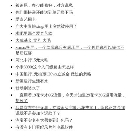
被追尾，多少能修好，对方说私
你们那快递还能送到单元楼下吗
爱奇艺周卡
广大中青旅xing/用卡突然被停用了
求吧里那个爱奇艺软
大成基金 卖号 大毛
xsmax换屏，一个给我说只有后压屏，一个邻居说可以提供不
是后压屏
河北中行15元大毛
小米3000t这个入门级路由怎么样
中国银行1元抽3到20wx立减金 做过的忽略
新疆建行生活有水
移动刮奖水了
一直用着19花卡才6G流量，今天才知道29花卡30G通用流量，
想改了
我是京东中行无界，立减金买完显示花费10.1，听说正常是10
说我不是参加卡退款了？
淘宝不实名有大额签到红包吗？
有没有专门看纪录片的电视软件