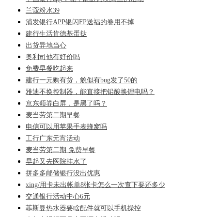
兰蔻粉水39
浦发银行APP银闪FP送福的卷用不掉
建行生活肯德基蛋挞
出货异地当心
奥利司他有好价吗
免费早餐吃起来
建行一元购有货，貌似有bug发了50的
雅迪不换控制器，能直接把铅酸换锂电吗？
京东领券白屏，是黑了吗？
麦当劳第二期早餐
电信可以用苹果手表蜂窝吗
工行广东元宵活动
麦当劳第二期 免费早餐
早起又去医院挂水了
拼多多邮储银行没出优惠
xing/用卡未出帐单8张卡怎么一次查下要还多少
交通银行活动中心6元
菲斯曼热水器要啥配件就可以手机操控