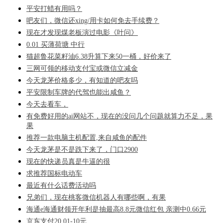
平安打蜡有用吗？
吧友们，微信还xing/用卡如何免去手续费？
现在才发现煤老板演过电影《叶问》
0.01 买薄荷塘 中行
猫超鲁花菜籽油6.38升算下来50一桶，好价来了
三网可领的移动支付宝或微信立减金
今天龙茅价格多少，有知道的吧友吗
平安限制车牌的代驾也能出咸鱼？
今天去看车，
有免费好用的ai网站不，现在的没问几个问题就算力不足，果
果
推荐一款电脑主机配置,来自咸鱼的配件
今天龙茅是不是跌下来了，门口2900
现在的快递员真是牛逼的很
求推荐国标电动车
最近有什么话费活动吗
兄弟们，现在桃客微信机器人有哪些啊，有果
海通e海通财领开年利是抽最高8.8元微信红包 亲测中0.66元
京东支付20.01-10元