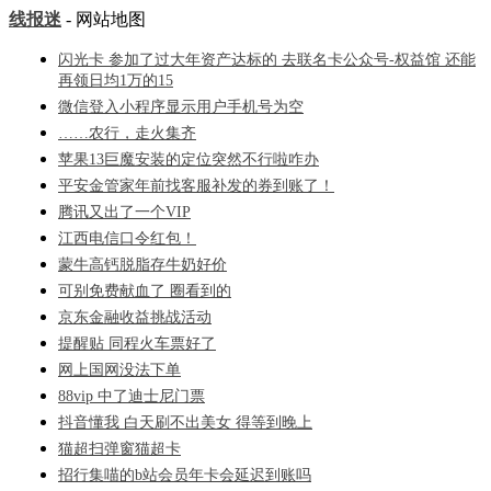
线报迷
- 网站地图
闪光卡 参加了过大年资产达标的 去联名卡公众号-权益馆 还能
再领日均1万的15
微信登入小程序显示用户手机号为空
……农行，走火集齐
苹果13巨魔安装的定位突然不行啦咋办
平安金管家年前找客服补发的券到账了！
腾讯又出了一个VIP
江西电信口令红包！
蒙牛高钙脱脂存牛奶好价
可别免费献血了 圈看到的
京东金融收益挑战活动
提醒贴 同程火车票好了
网上国网没法下单
88vip 中了迪士尼门票
抖音懂我 白天刷不出美女 得等到晚上
猫超扫弹窗猫超卡
招行集喵的b站会员年卡会延迟到账吗