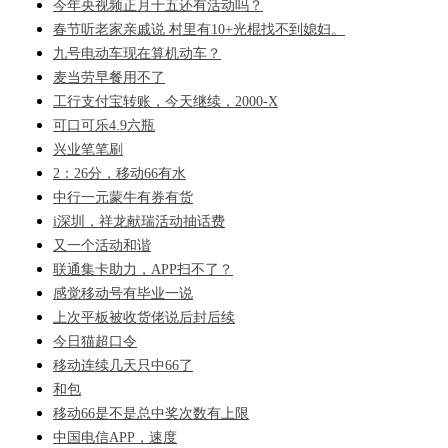
今年央视频正月十五还有活动吗？
春节听老家亲戚说 村里有10+光棍找不到媳妇。
九号电动车现在算机动车？
麦当劳早餐用不了
工行支付宝转账，今天继续，2000-X
可口可乐4.9六瓶
兴业笔笔刷
2：26分，移动66有水
中行一元蒙牛有券有货
i深圳，祥龙献瑞活动抽话费
又一个活动和谐
联通集卡助力，APP扫不了？
感觉移动号有毕业一说
上次平板被收货佬说后封后续
今日猫超口令
移动连续几天只中66了
和包
移动66是不是总中奖次数有上限
中国电信APP，速度