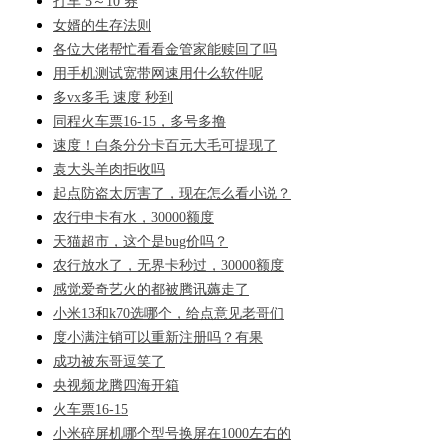
打车 5～10 券
女婿的生存法则
各位大佬帮忙看看金管家能赎回了吗
用手机测试宽带网速用什么软件呢
多vx多毛 速度 秒到
同程火车票16-15，多号多撸
速度！白条分分卡百元大毛可提现了
袁大头羊肉拒收吗
起点防盗太厉害了，现在怎么看小说？
农行申卡有水，30000额度
天猫超市，这个是bug价吗？
农行放水了，无界卡秒过，30000额度
感觉爱奇艺火的都被腾讯薅走了
小米13和k70选哪个，给点意见老哥们
度小满注销可以重新注册吗？有果
成功被东哥逗笑了
央视频龙腾四海开箱
火车票16-15
小米碎屏机哪个型号换屏在1000左右的