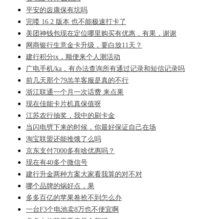
平安的齿康保有坑吗
完喽 16.2 版本 也不能极速打卡了
美团神钱包现在定位哪里购买有优惠，有果，谢谢
网商银行生意金卡升级，要白放11天？
建行积分tx，顺便来个人测活动
广电手机/ka，有办法查询所有通过记录和短信记录吗
前几天那个79羔羊客服是真的不行
浙江联通一个月一次话费 来点果
现在佳能卡片机真保值呀
江苏农行抽奖，我中的刷卡金
当闪电劈下来的时候，你最好保证自己在场
淘宝联盟还能推饿了么吗
京东支付7000多有啥优惠吗？
现在有40多个微信号
建行升金两种方案大家看我算的对不对
哪个品牌的锅好点，果
多多百亿的苹果卷抢不到怎么办
一台F3个电池卖8万也不便宜啊