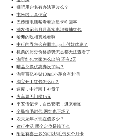
赚吧用户名有办法更改么？
屯米啦，真便宜
巴黎懂电脑帮看看这显卡咋回事
浦发借记卡月月享实惠消费抽红包
哈弗的吃相真难看啊
中行的券怎么在顺丰app上付款优惠？
机票的历史价格趋势怎么都无法查看了
淘宝红包大家怎么出的 还有2天
喵晶兑换优惠券没了吗？
淘宝百亿补贴100ml小茅台有利润
淘宝开工红包怎么tx？
速度，中行顺丰补货了
火车票无门槛15元
平安借记卡，自己套吧，进来看图
全民撸毛时代 网红也下场了
农夫龙年水现在值多少？
建行生活 哪个定位是饿了么
附近有喜士多的可以6毛钱买个月卡