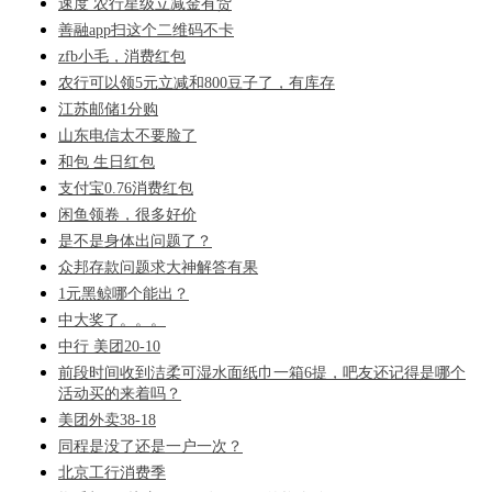
速度 农行星级立减金有货
善融app扫这个二维码不卡
zfb小毛，消费红包
农行可以领5元立减和800豆子了，有库存
江苏邮储1分购
山东电信太不要脸了
和包 生日红包
支付宝0.76消费红包
闲鱼领卷，很多好价
是不是身体出问题了？
众邦存款问题求大神解答有果
1元黑鲸哪个能出？
中大奖了。。。
中行 美团20-10
前段时间收到洁柔可湿水面纸巾一箱6提，吧友还记得是哪个
活动买的来着吗？
美团外卖38-18
同程是没了还是一户一次？
北京工行消费季