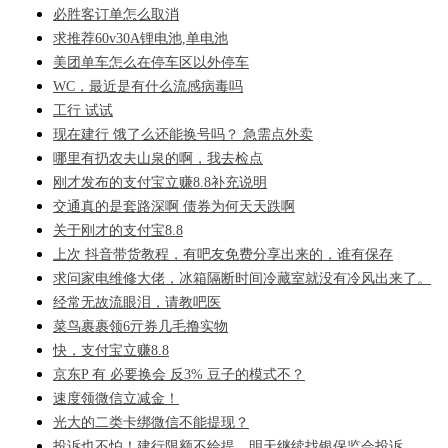
必胜客订单怎么取消
求推荐60v30A锂电池,单电池
美团单车怎么在停车区以外停车
WC，最近是有什么流感病毒吗
工行 试试
现在建行 饿了么还能换号吗？ 急需点外卖
哪里有扔农夫山泉的啊，我去检点
刚才发布的支付宝立赚8.8补充说明
交通真的是套路深啊 债券为何天天跌啊
关于刚才的支付宝8.8
上次 抖音带货教程，有吧友免费分享出来的，谁有保存
求问家电维修大佬，冰箱隔断时间冷藏室就没有冷风出来了。
经常无故流眼泪，请教吧医
菜鸟裹裹领6亓券几毛撸实物
快，支付宝立赚8.8
京东P 有 必要换会 反3% 豆子的模式不？
速度领微信立减金！
光大的二类卡绑微信不能提现？
投诉也不怕！建行限额不给提，明天继续找银保监会投诉