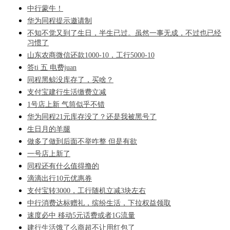
中行蒙牛！
华为同程提示邀请制
不知不觉又到了生日，半生已过。虽然一事无成，不过也已经
习惯了
山东农商微信还款1000-10，工行5000-10
答ti 五 电费juan
同程黑鲸没库存了，买啥？
支付宝建行生活缴费立减
1号店上新 气筒似乎不错
华为同程21元库存没了？还是我被黑号了
生日月的羊腿
做多了做到后面不举咋整 但是有欲
一号店上新了
同程还有什么值得撸的
滴滴出行10元优惠券
支付宝转3000，工行随机立减3块左右
中行消费达标赠礼，缤纷生活，下拉权益领取
速度必中 移动5元话费或者1G流量
建行生活饿了么商超不让用红包了