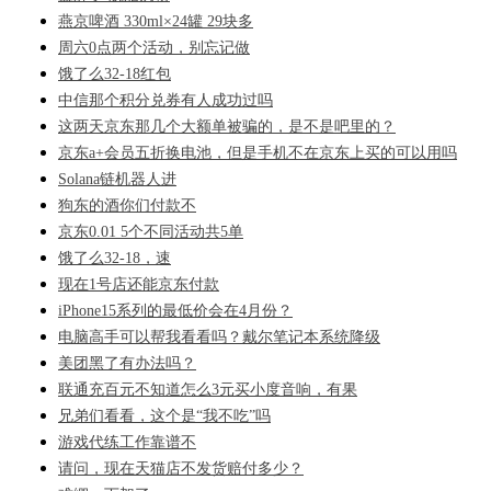
燕京啤酒 330ml×24罐 29块多
周六0点两个活动，别忘记做
饿了么32-18红包
中信那个积分兑券有人成功过吗
这两天京东那几个大额单被骗的，是不是吧里的？
京东a+会员五折换电池，但是手机不在京东上买的可以用吗
Solana链机器人进
狗东的酒你们付款不
京东0.01 5个不同活动共5单
饿了么32-18，速
现在1号店还能京东付款
iPhone15系列的最低价会在4月份？
电脑高手可以帮我看看吗？戴尔笔记本系统降级
美团黑了有办法吗？
联通充百元不知道怎么3元买小度音响，有果
兄弟们看看，这个是“我不吃”吗
游戏代练工作靠谱不
请问，现在天猫店不发货赔付多少？