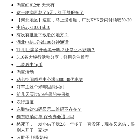
淘宝红包2元 天天有
这一轮病毒熬了5天，终于舒服多了
【河北地区】速度，马上没名额，广发XYK云闪付领取50-20
中信xyk10.01减10
有没有批量下载歌的地方？
湖北电信1分钱100分钟通话
Tb用巨魔多开会黑号吗？还是互不影响？
3.16各大银行活动分享，好用关注推荐
元梦必中1q币
淘宝活动
动卡空间领券中心满6000-30优惠券
好车主这个米哪里能买到
前几天买过9.9芒果的去保价
农行速度
东鹏特饮扫码显示二维码不存在？
狗东取消订单.保价券会退回吗
愁死了，一发小借了我2.8一年多了一直没还，现在又来借，跟
别人开了一家ktv
蓝胖子 脱脂奶粉