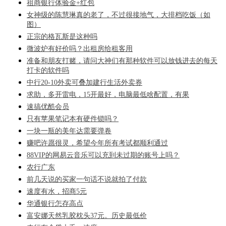
祖商银行体验金+红包
女神级的陈慧琳真的老了，不过很接地气，大排档吃饭（如
图）
正宗的格瓦斯是这种吗
微波炉有好价吗？出租房给租客用
准备和朋友打赌，请问大神们有那种软件可以放钱进去的每天
打卡的软件吗
中行20-10外卖可叠加建行生活外卖券
求助，多开雷电，15开最好，电脑最低啥配置，有果
速搞优酷会员
只有苹果笔记本有硬件锁吗？
一块一瓶的美年达需要弹卷
赚吧许愿很灵，希望今年所有考试都顺利通过
88VIP的网易云音乐可以充到未过期的账号上吗？
农行广东
前几天说的买家一句话不说就拍了付款
速度有水，招商5元
华通银行怎存高点
富安娜天然乳胶枕头37元。历史最低价