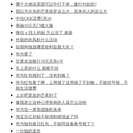
哪个大佬说美团可以中行下单，建行付款的?
我以为京东的芒果就是这么大，原来别人的这么大
中信CKK话费5充10
善融10元无门槛火爆
微信 q 找人的贴 怎么没了 谢谢
外面的吹风机什么活动
短期闲钱放哪里能利益最大化？
华为黄了
甘肃农业银行10元京东e卡
车上弄的什么 都擦不掉
华为红包领到了，没有到账？
华为红包黄了啊，上周领了这周领了不到账，不能切号领，不
能生活缴费
上次吧里发的芒果到了
像我老公这种心理有病的人该怎么治他
华为负一屏美团随机免单
淘宝百亿补贴不能强制摇现金了吗
华为钱包春日红包，不能同设备换号领了？
一分钱的龙井