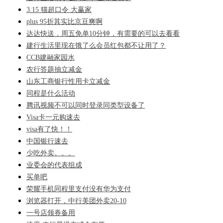
3.15 猫超口令 大赢家
plus 95折其实比京豆爽啊
达达快送，周五免单10分钟，有需要的可以去看看
建行生活里现在饿了么会员红包都不让用了？
CCB建融家园水
农行答题抽立减金
山东工商银行性用卡立减金
同程是什么活动
腾讯视频不可以同时登录同类型设备了
Visa卡一元购速去
visa有了快！！
中国银行速去
少吃外卖。。。
业委会的代表组成
买单吧
荣耀手机同程里支付没有华为支付
浏览器打开，中行美团外卖20-10
一号店领券备用