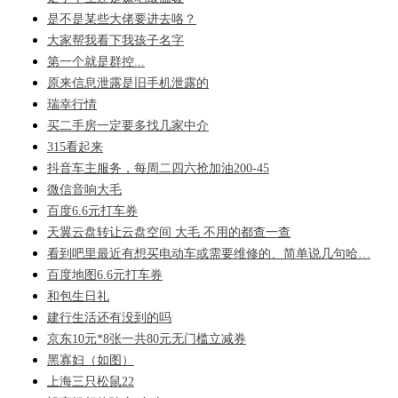
是不是某些大佬要进去咯？
大家帮我看下我孩子名字
第一个就是群控...
原来信息泄露是旧手机泄露的
瑞幸行情
买二手房一定要多找几家中介
315看起来
抖音车主服务，每周二四六抢加油200-45
微信音响大毛
百度6.6元打车券
天翼云盘转让云盘空间 大毛 不用的都查一查
看到吧里最近有想买电动车或需要维修的、简单说几句哈…
百度地图6.6元打车券
和包生日礼
建行生活还有没到的吗
京东10元*8张一共80元无门槛立减券
黑寡妇（如图）
上海三只松鼠22