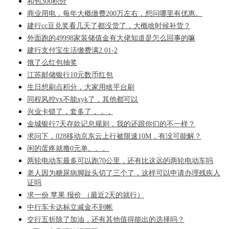
和包300积分
商业用电，每年大概缴费200万左右，想问哪里有优惠。
建行cc豆兑奖看几天了都没货了，大概啥时候补货？
外面跑的49998家装储值金有大佬知道是怎么回事的嘛
建行支付宝生活缴费满2.01-2
饿了么红包抽奖
江苏邮储银行10元数币红包
生日想刷点积分，大家用啥平台刷
同程风控vx不能xyk了，其他都可以
兴业卡锁了，套多了，，，
金城银行7天存款记息规则，我的还跟你们的不一样？
求问下，028移动京东云上行被限速10M，有没可能解？
闲的蛋疼就撸0元单。。。
两轮电动车最多可以跑70公里，还有比这远的两轮电动车吗
老人因为糖尿病脚趾头切了三个了，这样可以申请办理残疾人
证吗
求一份 苹果 报价 （最近2天的就行）
中行车卡达标立减金不到帐
交行五折除了加油，还有其他值得能出的选择吗？