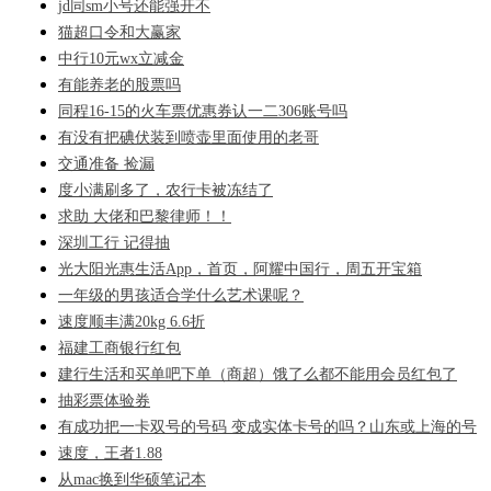
jd同sm小号还能强开不
猫超口令和大赢家
中行10元wx立减金
有能养老的股票吗
同程16-15的火车票优惠券认一二306账号吗
有没有把碘伏装到喷壶里面使用的老哥
交通准备 捡漏
度小满刷多了，农行卡被冻结了
求助 大佬和巴黎律师！！
深圳工行 记得抽
光大阳光惠生活App，首页，阿耀中国行，周五开宝箱
一年级的男孩适合学什么艺术课呢？
速度顺丰满20kg 6.6折
福建工商银行红包
建行生活和买单吧下单（商超）饿了么都不能用会员红包了
抽彩票体验券
有成功把一卡双号的号码 变成实体卡号的吗？山东或上海的号
速度，王者1.88
从mac换到华硕笔记本