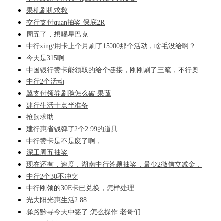
果机刷机求救
交行支付quan抽奖 保底2R
周五了，想喝星巴克
中行xing/用卡上个月刷了15000那个活动，啥毛没给啊？
今天是315啊
中国银行赞卡能领取的给个链接，刚刚刷了三笔，不行奥
中行2个活动
翼支付领券刷脸怎么破 果蔬
建行生活十点半准备
抢购求助
建行惠省钱弹了2个2.99的道具
中行赞卡是不是废了啊，
深工周五抽奖
现在还有，速度，湖南中行答题抽奖，最少2微信立减金，
中行2个30不冲突
中行刚领的30E卡已兑换，怎样处理
光大阳光惠生活2.88
驿路黔寻今天中签了 怎么操作 老哥们