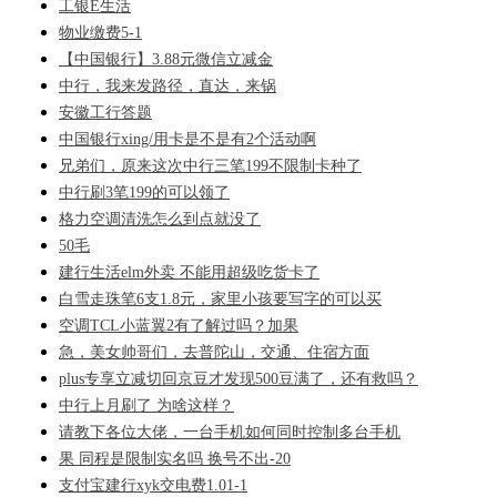
工银E生活
物业缴费5-1
【中国银行】3.88元微信立减金
中行，我来发路径，直达，来锅
安徽工行答题
中国银行xing/用卡是不是有2个活动啊
兄弟们，原来这次中行三笔199不限制卡种了
中行刷3笔199的可以领了
格力空调清洗怎么到点就没了
50毛
建行生活elm外卖 不能用超级吃货卡了
白雪走珠笔6支1.8元，家里小孩要写字的可以买
空调TCL小蓝翼2有了解过吗？加果
急，美女帅哥们，去普陀山，交通、住宿方面
plus专享立减切回京豆才发现500豆满了，还有救吗？
中行上月刷了 为啥这样？
请教下各位大佬，一台手机如何同时控制多台手机
果 同程是限制实名吗 换号不出-20
支付宝建行xyk交电费1.01-1