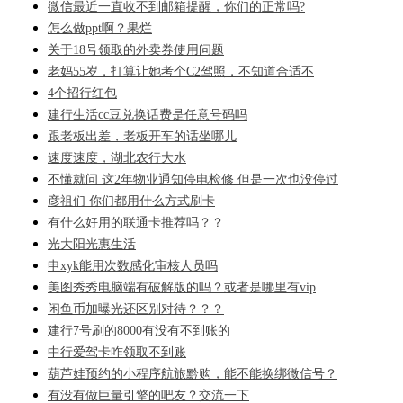
微信最近一直收不到邮箱提醒，你们的正常吗?
怎么做ppt啊？果烂
关于18号领取的外卖券使用问题
老妈55岁，打算让她考个C2驾照，不知道合适不
4个招行红包
建行生活cc豆兑换话费是任意号码吗
跟老板出差，老板开车的话坐哪儿
速度速度，湖北农行大水
不懂就问 这2年物业通知停电检修 但是一次也没停过
彦祖们 你们都用什么方式刷卡
有什么好用的联通卡推荐吗？？
光大阳光惠生活
申xyk能用次数感化审核人员吗
美图秀秀电脑端有破解版的吗？或者是哪里有vip
闲鱼币加曝光还区别对待？？？
建行7号刷的8000有没有不到账的
中行爱驾卡咋领取不到账
葫芦娃预约的小程序航旅黔购，能不能换绑微信号？
有没有做巨量引擎的吧友？交流一下