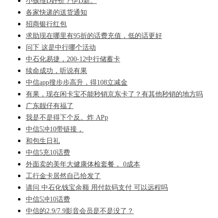
小孩维D好价？伊D新。
各家快递的送货通知
招商银行红包
求助现在哪里有95折的话费充值，低的话更好
问下 这是中行哪个活动
中石化易捷，200-12中行储蓄卡
续命成功，听说有果
中信app搜步步高升，得108立减金
有果，现在闲卡宝不能秒销京东卡了？有其他秒销的地方吗
广东靓仔有福了
我是不是得下个反。炸 APp
中信5冲10带链接，
和包生日礼
中信5充10话费
外面卖的美年大健康体检套餐， 0成本
工行金卡居然自己给发了
请问 中石化钱宝余额 用付款码支付 可以远程吗
中信5冲10话费
中信的2.9/7.9影音会员是不是没了？