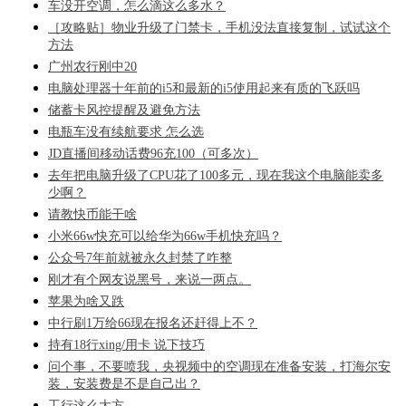
车没开空调，怎么滴这么多水？
［攻略贴］物业升级了门禁卡，手机没法直接复制，试试这个
方法
广州农行刚中20
电脑处理器十年前的i5和最新的i5使用起来有质的飞跃吗
储蓄卡风控提醒及避免方法
电瓶车没有续航要求 怎么选
JD直播间移动话费96充100（可多次）
去年把电脑升级了CPU花了100多元，现在我这个电脑能卖多
少啊？
请教快币能干啥
小米66w快充可以给华为66w手机快充吗？
公众号7年前就被永久封禁了咋整
刚才有个网友说黑号，来说一两点。
苹果为啥又跌
中行刷1万给66现在报名还赶得上不？
持有18行xing/用卡 说下技巧
问个事，不要喷我，央视频中的空调现在准备安装，打海尔安
装，安装费是不是自己出？
工行这么大方