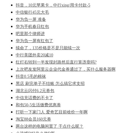
抖音，10元苹果卡，中行xing/用卡付款-5
中信银行45元大毛
华为负一屏 准备
华为手机春日红包
吧里那个律师进
华为负一屏有红包了
续命了，135价格是不是只能续一次
中行美团外卖20减10
红灯右转到一半发现封路然后直行算违章吗?
上次吧友发阿里云企业代金券通过了，买什么服务器啊
抖音0.5毛的棉袜
黑店 刷完单子不结账 怎么搞它求支招
湖北云闪付6.2元券包
中信充话费的不卡了
和包50-5生活缴费优惠券
打听一下家门人 爱奇艺目前啥价一年啊
淘宝88会员160元券
两台这样的电脑闲置了 干点什么呢？