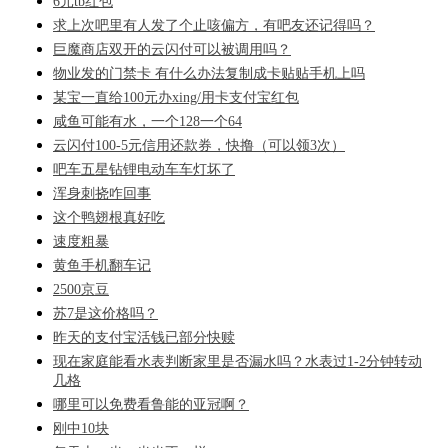
6元tb红包
求上次吧里有人发了个止咳偏方，有吧友还记得吗？
巨魔商店双开的云闪付可以被调用吗？
物业发的门禁卡 有什么办法复制成卡贴贴手机上吗
某宝一直给100元办xing/用卡支付宝红包
咸鱼可能有水，一个128一个64
云闪付100-5元信用还款券，快撸（可以领3次）
吧车五星钻锂电动车车灯坏了
浑身刺挠咋回事
这个鸭翅根真好吃
速度粗暴
黄鱼手机翻车记
2500京豆
苏7是这价格吗？
昨天的支付宝活钱已部分快赎
现在家庭能看水表判断家里是否漏水吗？水表过1-2分钟转动
几格
哪里可以免费看鲁能的亚冠啊？
刚中10块