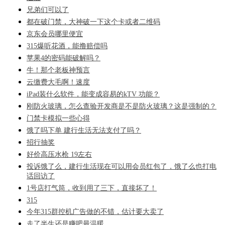
兄弟们可以了
都在破门禁，大神破一下这个卡或者二维码
京东会员哪里便宜
315爆听花酒，能撸赔偿吗
苹果4的密码能破解吗？
牛！那个老板神预言
云缴费大毛啊！速度
iPad装什么软件，能变成容易的kTV 功能？
刚防火玻璃，怎么查验开发商是不是防火玻璃？这是强制的？
门禁卡模拟一些心得
饿了吗下单 建行生活无法支付了吗？
招行抽奖
好价高压水枪 19左右
投诉饿了么，建行生活现在可以用会员红包了，饿了么也打电
话回访了
1号店打气筒，收到用了三下，直接坏了！
315
今年315群控机广告做的不错，估计要大卖了
走了半生还是赚吧最温暖