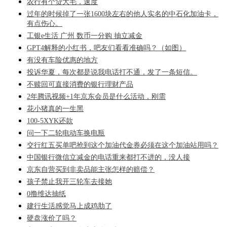
农行有个贷大毛，速度
过年的时候掉了一张1600块左右的他人实名的中石化加油卡，
有点伤心。
工银e生活 广州 数币一分购 抽立减金
GPT4解释的小红书，吧友们看看准确吗？（如图）
有没有车险优惠的地方
投诉华夏，每次都是说我电话打不通，发了一条短信。
不赎回可直接消费的银行理财产品
2年腾讯视频+1年京东会员是什么活动，刚需
花小猪真的一生黑
100-5XYK还款
问一下二轮电动车换电瓶
交行红五买单吧抢到这个加油代金券必须在这个加油站用吗？
中国银行微信立减金的电话重来都打不进的，没人接
京东自营买到非卖品能主张怎样的赔偿？
孩子禁止我开三轮车去接她
0撸维达抽纸
建行生活感觉马上成鸡肋了
硬盘涨价了吗？