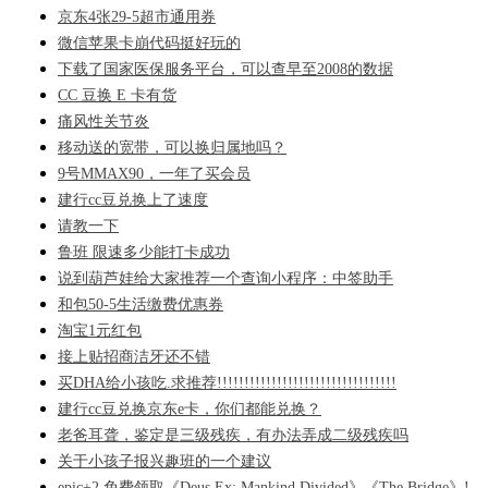
京东4张29-5超市通用券
微信苹果卡崩代码挺好玩的
下载了国家医保服务平台，可以查早至2008的数据
CC 豆换 E 卡有货
痛风性关节炎
移动送的宽带，可以换归属地吗？
9号MMAX90，一年了买会员
建行cc豆兑换上了速度
请教一下
鲁班 限速多少能打卡成功
说到葫芦娃给大家推荐一个查询小程序：中签助手
和包50-5生活缴费优惠券
淘宝1元红包
接上贴招商洁牙还不错
买DHA给小孩吃.求推荐!!!!!!!!!!!!!!!!!!!!!!!!!!!!!!!!!
建行cc豆兑换京东e卡，你们都能兑换？
老爸耳聋，鉴定是三级残疾，有办法弄成二级残疾吗
关于小孩子报兴趣班的一个建议
epic+2,免费领取《Deus Ex: Mankind Divided》《The Bridge》!