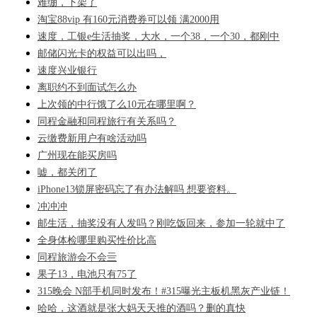
难绷，下架了
淘宝88vip 有160元消费券可以领 满2000用
速度，工银e生活抽奖，大水，一个38，一个30，都刚中
邮储闪光卡的权益可以出吗，
速度兴业银行
离职约不到面试怎么办
上次领的中行饿了么10元在哪里啊？
同程金融和同程旅行有关系吗？
云缴费新用户有啥活动吗
广州现在能买房吗
嘘，都关闭了
iPhone13锁屏密码忘了有办法解吗 想要资料。
冲冲冲
邮生活，抽奖没有人发吗？刚吃饭回来，参加一轮就中了
全身体检哪里购买性价比高
同程旅游会不会亖
果子13，电池只有75了
315晚会 N部手机同时发布！#315曝光主板机黑灰产业链！
哈哈，这酒就是张大妈天天推的酒吗？删的真快