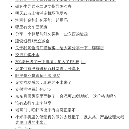
研究生导师不给论文指导怎么办
明天23点上海浦东机场飞曼谷
淘宝礼金和红包不能一起用吗
哪里有火车票优惠
分享一个算是能好久买到一些东西的途径
建设银行1元立减金
关于我闲鱼海底捞被骗，给大家分享一下，辟辟雷
交行抽奖小水
300块升级了一下电脑，加入了E5 神jiao
兄弟们有没有斑马百科网盘，分享下
吧里是不是很多会买.SU7
见女网友后续，现在约不出来了
支付宝消费红包0.46
京东月黑风高里面抢了一台添可2.0洗地机，这价格值吗？
谁有农行车主卡尊享
老哥们，吧虾煮出来有白斑正常不
小米手机里的笔记真的做的太辣椒了，反人类。产品经理大概
走厚门进的小米。