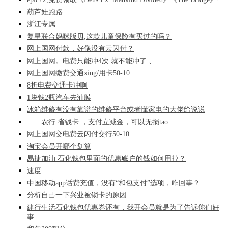
葫芦娃跑路
浙江专属
复星联合妈咪版贝,这款儿童保险有买过的吗？
网上国网付款，好像没有云闪付？
网上国网。电费只能冲4次 就不能冲了 、
网上国网缴费交通xing/用卡50-10
8折电费交通卡冲啊
1块钱2瓶汽车去油膜
冰箱维修有没有靠谱的维修平台或者懂家电的大佬给说说
……农行 省钱卡 ，支付立减金，可以无损tao
网上国网交电费云闪付交行50-10
淘宝会员开哪个划算
易捷加油 石化钱包里面的优惠账户的钱如何用掉？
速度
中国移动app话费充值，没有“和包支付”选项，咋回事？
分析自己一下兴业被锁卡的原因
建行生活石化钱包优惠券还有，我开会员就是为了告诉你们好
事