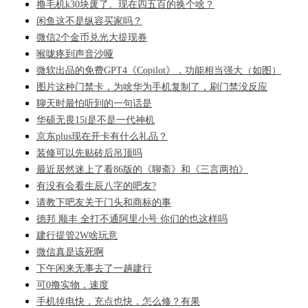
撸毛机k30块废了。现在四五百的换个啥？
闲鱼这不是纵容买家吗？
微信2个金币兑光大提现券
喉咙疼到声音沙哑
微软出品的免费GPT4《Copilot》，功能相当强大（如图）
图片这种门禁卡，为啥华为手机复制了，刷门禁没反应
聊天时最怕听到的一句话是
华硕无畏15i是不是一代神机
京东plus现在开卡有什么礼品？
装修可以先贴砖后吊顶吗
最近居然迷上了看86版的《聊斋》和《三言两拍》
有没有会看生辰八字的吧友?
请教下吧友关于门头和商标的事
德邦 顺丰 全打不通阿里小号 你们的也这样吗
建行提管2W啥玩意
微信真是该死啊
下午闲来无事去了一趟建行
可0撸实物，速度
手机掉电快，充点也快，怎么修？有果