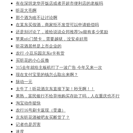
有在深圳龙华开饭店或者开超市便利店的老板吗
听花大毛啊
那个酒为啥不让讨论啊
在某东买假酒，商家拒不发货可以申请赔偿吗
还是别讨论了，谁给说说众邦推荐5w能有多少奖励
苹果nfc门禁卡，需要越狱，没安卓好用
听花酒居然是上市企业的
农行 小豆乐园京东e卡有货
买听花的小心反撸
315去年就给主板机打了一波广告 今年又来一次
现在支付宝里的钱怎么取出来啊？
脉动一元
太牛了！听花酒京东直接下架！秒无啊！！
果熟，富民银行不给异地购买存款了吗，人在重庆也不行
淘宝动作挺快
农行16号刷卡返现（受邀）
京东听花酒被吧友买断货了？
记者也是厉害
速度