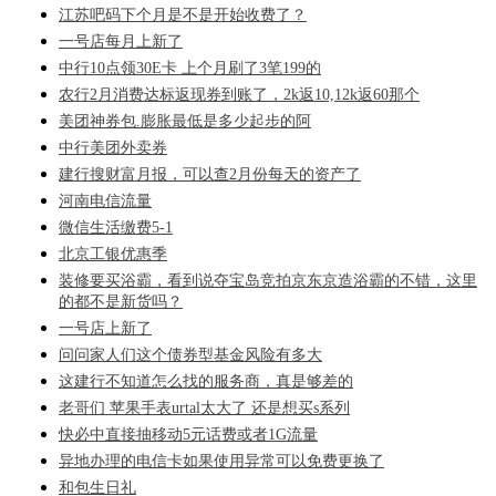
江苏吧码下个月是不是开始收费了？
一号店每月上新了
中行10点领30E卡 上个月刷了3笔199的
农行2月消费达标返现券到账了，2k返10,12k返60那个
美团神券包.膨胀最低是多少起步的阿
中行美团外卖券
建行搜财富月报，可以查2月份每天的资产了
河南电信流量
微信生活缴费5-1
北京工银优惠季
装修要买浴霸，看到说夺宝岛竞拍京东京造浴霸的不错，这里
的都不是新货吗？
一号店上新了
问问家人们这个债券型基金风险有多大
这建行不知道怎么找的服务商，真是够差的
老哥们 苹果手表urtal太大了 还是想买s系列
快必中直接抽移动5元话费或者1G流量
异地办理的电信卡如果使用异常可以免费更换了
和包生日礼