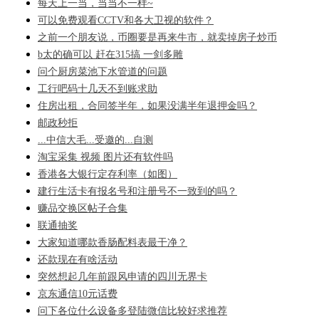
每天上一当，当当不一样~
可以免费观看CCTV和各大卫视的软件？
之前一个朋友说，币圈要是再来牛市，就卖掉房子炒币
b太的确可以 赶在315搞 一剑多雕
问个厨房菜池下水管道的问题
工行吧码十几天不到账求助
住房出租，合同签半年，如果没满半年退押金吗？
邮政秒拒
...中信大毛...受邀的...自测
淘宝采集 视频 图片还有软件吗
香港各大银行定存利率（如图）
建行生活卡有报名号和注册号不一致到的吗？
赚品交换区帖子合集
联通抽奖
大家知道哪款香肠配料表最干净？
还款现在有啥活动
突然想起几年前跟风申请的四川无界卡
京东通信10元话费
问下各位什么设备多登陆微信比较好求推荐