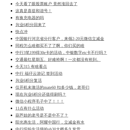
今天看了眼股票账户 竟然涨回去了
这真是喜提和谐号！
有换充电器的吗
兴业6积分回来了
快点冲
中国银行河北省分行客户，来领2-20元微信立减金
同程怎么啥都买不了了啊，你们买的啥
中行3笔199得30e卡的活动，中银数字etc卡不行吗？
交通最红星期五。好难抢啊！一次都没有抢到。
今天315 有啥看点
中行 福仔云游记 签到活动
兴业6积分复活
仅开机未激活的mate60 扣多少钱，老哥们
现在兴业6积分还值得刷吗？
微信小程序毛子中了！！！
11点有什么活动
葫芦娃的老号是不是中不了？
阳光惠生活，阿耀中国行，立减金有水
中行缤纷生活领的qb30大概多久发货