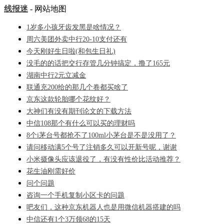
线报迷
- 网站地图
1岁多小孩牙齿发黑是啥情况？
周六美团外卖中行20-10支付还有
今天刚好生日啦(和包生日礼)
没毛的的话把交行存管几分钟搞定，撸了165元
湖南中行2元立减金
联通充200给的那几个卷都买啥了
京东这款轮胎哪个花纹好？
大神们有没有期刊论文的下载方法
中信108那个有什么可以买的理财吗
8个i茅台号都抢不了100ml小茅台是不是没用了？
请问移动满5个号了注销多久可以开新号呢，谢谢
小米摄像头应该退役了，有没有性价比活动推荐？
花生油刚需好价
问个问题
咨询一个手机复制小区卡的问题
吧友们，这种京东机器人也是用微信机器搭建的吗
中信还有1个3万领68的15天