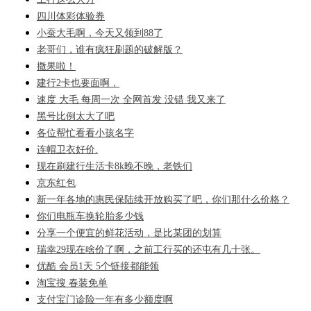
四川体彩体验券
小蚕大毛啊，今天又领到88了
老哥们，谁有疯狂刷题的破解版？
撒果啦！
建行2卡也要面啊，
速度 大毛 每周一次 全网首发 没错 我又来了
黑号比例太大了吧
各位帮忙看看小孩名字
连帽卫衣好价.
现在刷建行生活卡8k晚不晚，老铁们
京东红包
新一年各地的惠民保陆续开放购买了吧，你们那什么价格？
你们电瓶车换轮胎多少钱
分享一个便宜的鲜花活动，是比某团的划算
瑞幸29现在啥价了啊，之前工行买的还屯有几十张。
优酷 会员1天 5个链接都能领
淘宝搜 春装免单
支付宝门诊险一年有多少额度啊