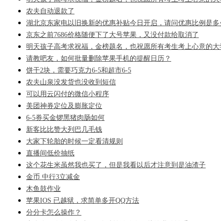
农夫自动退款了
湖北京东家电以旧换新的优惠补贴今日开启，请问优惠比例是多少
京东之前7686价格随便下了大号苹果，又没付款给取消了
明天孩子高考求祝福，金榜题名，也祝愿所有考生考上心意的大
请教吧友，如何批量删除苹果手机的提醒日历？
饼干2块，需要巧克力6-5和超市6-5
农夫山泉没发货也没收到短信
可以用云闪付的微信小程序
美团神券定位及膨胀定位
6-5券买金锣黑猪肉肠如何
新客比比赞大列巴几毛钱
大家下轮胎的时候一定看清规则
直播间低价抽纸
这个花生米虽然我也买了，但是我看以后才注意到是油渣子
金币 中行3立减金
木鱼鼓作业
苹果IOS 已越狱，求简单多开QQ方法
分分卡怎么操作？