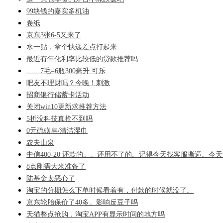
99块钱的嘉实多机油
卷纸
京东3张6-5又来了
水一贴，拿个快递差点打起来
最近有年化利率比较低的贷款推荐吗
……7毛=6瓶300毫升 可乐
吧友不理财吗？今晚！刺激
招商银行储蓄卡活动
关闭win10更新求推荐方法
5折没科技真抢不到吗
0元硫磺皂/清洁湿巾
农夫山泉
中信400-20 还款的。。还用不了的。记得今天找客服撕逼。今天
8点刚需大米准备了
陆基金太恶心了
淘宝的分期怎么下单时候看着有，付款的时候就没了。
京东轮胎保价了40多。影响反豆子吗
天猫整点抢购，淘宝APP有显示时间的地方吗