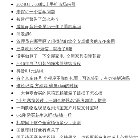
2024Q1，600以上手机市场份额
来探讨一个哲学问题
被建行警告了怎么办？
咸鱼qq音乐会员45一年？退款车吗
浦发超6
管理员在哪里啊？想找他们拿个安卓赚客的APP来用
三拳收到3个短信，就给了6箱
没事做算了一下全屋家电+全屋家具实际花费
2016年自己组装的净水器继续服役
抖音0.1元跳绳
有个京东账号 小程序不弹红包雨，可以签到，有办法解决吗
谁还记得 方婷婷 碎屏xian的时候
一大包零食买的原箱五粮液箱子破损了怎么搞
“十年寒窗苦读，一朝金榜题名”高考加油，撒果
一淘购物返现是返到淘宝账户对应支付宝吗
6-5刚需买花生米吧4块钱一斤
礼貌问下这个全家桶值多少，谢谢
国足理财好像有点悬了
明天孩子高考求祝福，金榜题名，也祝愿所有考生考上心意的大学