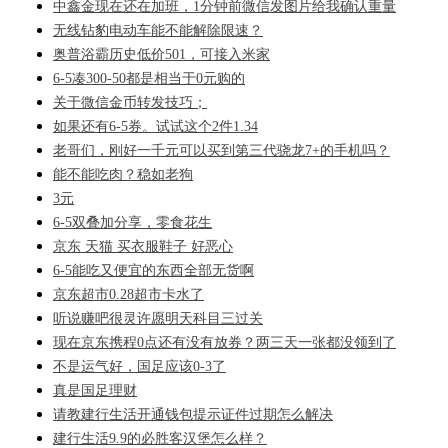
中鑫金现在还在加班，1分钟前微信发图片给我确认重量
无线钻豹电动车能不能解除限速？
奥普浴霸历史低价501，可接入米家
6-5凑300-50都是相当于0元购的
关于微信金币转发技巧；
如果还有6-5券。试试这个2件1.34
老哥们，刚好一千元可以买到第三代骁龙7+的手机吗？
能不能吃肉？稳如老狗
3元
6-5双叠加分享，零食花生
京东 天猫 买衣服鞋子 好恶心
6-5能吃又便宜的东西全部无货啊
京东超市0.28超市卡水了
听说赚吧很灵许愿明天科目三过关
现在京东携程0点还有没有放券？两三天一张都没领到了
不是运气好，国足应该0-3了
真是国足理财
请教建行生活开通钱包提示证件过期怎么解决
建行生活9.9的必胜客汉堡怎么样？