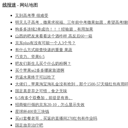
线报迷
- 网站地图
又到高考季 很难受
明天儿子高考，撒果求祝福。三年前中考撒果如愿，希望高考继
狗多多连续2单成功！！！经验篇，有用加果
山西的吧友来看看这个酒咋样 高反后60一箱
京东plus有没有可能一个人3个号？
有什么方式能查快递的重量 果蔬
巧克力。坚果6-5
吧友们新生儿买个什么奶粉啊？
买个苹果se2多多哪家靠谱啊
穷逼水果终于可以吃了
大佬们，苹果淘宝淘礼金没有抢到，那个1500-57天猫红包有用
国足真是弃之可惜，食之无味
6-5有多个双叠加，前提是有券。
招商银行领的京东20-10，怎么显示失效
星球杯400克三块钱
买p1套餐老哥，买返的直播间270红包有作业吗
国足放弃治疗吧