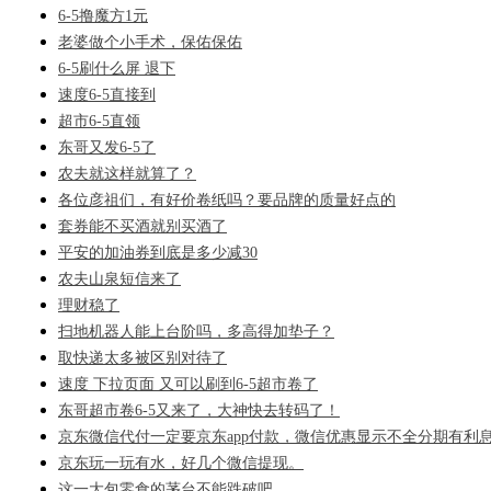
6-5撸魔方1元
老婆做个小手术，保佑保佑
6-5刷什么屏 退下
速度6-5直接到
超市6-5直领
东哥又发6-5了
农夫就这样就算了？
各位彦祖们，有好价卷纸吗？要品牌的质量好点的
套券能不买酒就别买酒了
平安的加油券到底是多少减30
农夫山泉短信来了
理财稳了
扫地机器人能上台阶吗，多高得加垫子？
取快递太多被区别对待了
速度 下拉页面 又可以刷到6-5超市卷了
东哥超市卷6-5又来了，大神快去转码了！
京东微信代付一定要京东app付款，微信优惠显示不全分期有利息
京东玩一玩有水，好几个微信提现。
这一大包零食的茅台不能跌破吧