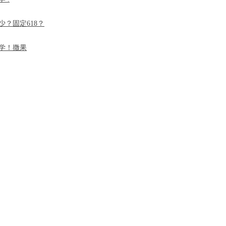
？固定618？
学！撒果