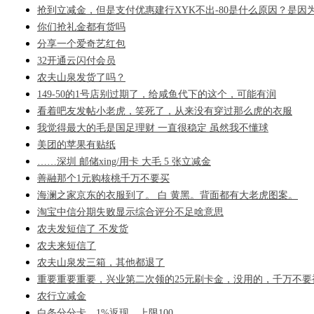
抢到立减金，但是支付优惠建行XYK不出-80是什么原因？是因
你们抢礼金都有货吗
分享一个爱奇艺红包
32开通云闪付会员
农夫山泉发货了吗？
149-50的1号店别过期了，给咸鱼代下的这个，可能有润
看着吧友发帖小老虎，笑死了，从来没有穿过那么虎的衣服
我觉得最大的毛是国足理财 一直很稳定 虽然我不懂球
美团的苹果有贴纸
……深圳 邮储xing/用卡 大毛 5 张立减金
善融那个1元购核桃千万不要买
海澜之家京东的衣服到了。 白 黄黑。背面都有大老虎图案。
淘宝中信分期失败显示综合评分不足啥意思
农夫发短信了 不发货
农夫来短信了
农夫山泉发三箱，其他都退了
重要重要重要，兴业第二次领的25元刷卡金，没用的，千万不要
农行立减金
白条分分卡，1%返现，上限100