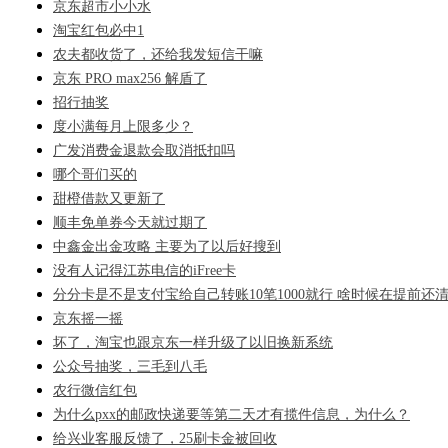
京东超市小小水
淘宝红包必中1
农夫都收货了，还给我发短信干嘛
京东 PRO max256 解盾了
招行抽奖
度小满每月上限多少？
广发消费金退款会取消抵扣吗
哪个哥们买的
甜橙借款又更新了
顺丰免单券今天就过期了
中鑫金出金攻略 主要为了以后好搜到
没有人记得江苏电信的iFree卡
分分卡是不是支付宝给自己转账10笔1000就行 啥时候在提前还
京东摇一摇
坏了，淘宝也跟京东一样升级了以旧换新系统
公众号抽奖，三毛到八毛
农行微信红包
为什么pxx的邮政快递要等第二天才有揽件信息，为什么？
给兴业客服反馈了，25刷卡金被回收