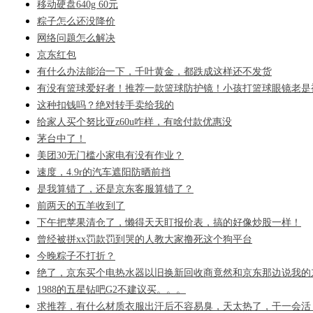
移动硬盘640g 60元
粽子怎么还没降价
网络问题怎么解决
京东红包
有什么办法能治一下，千叶黄金，都跌成这样还不发货
有没有篮球爱好者！推荐一款篮球防护镜！小孩打篮球眼镜老是
这种扣钱吗？绝对转手卖给我的
给家人买个努比亚z60u咋样，有啥付款优惠没
茅台中了！
美团30无门槛小家电有没有作业？
速度，4.9r的汽车遮阳防晒前挡
是我算错了，还是京东客服算错了？
前两天的五羊收到了
下午把苹果清仓了，懒得天天盯报价表，搞的好像炒股一样！
曾经被拼xx罚款罚到哭的人教大家撸死这个狗平台
今晚粽子不打折？
绝了，京东买个电热水器以旧换新回收商竟然和京东那边说我的
1988的五星钻吧G2不建议买。。。
求推荐，有什么材质衣服出汗后不容易臭，天太热了，干一会活