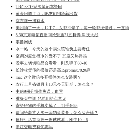
TB百亿补贴买笔记本疑问
黄金回调了点，吧友们别急着出货
京东摇一摇有水
美团抽了一天，12中7，头都抽晕了，每一轮都没错过，一直抽
8.30京东电竞直播间抢魅族21五折券 科技大战
零撸网线
水一帖，今天的这个损失该谁负主要责任
空调24度觉得冷的受不了 25度又热得很
没事去切切唯品会看看，刚又弹了60-40
长沙收货佬的报价还是高15promax7820起
mac 这个微信多开插件怎么安装啊？
农行上月省钱月卡10元今天到期，怎么套？
中信9积分操作失误，血亏
准备买空调 兄弟们给点意见
寄给得物的手机卖掉了，到手4693
请问给老丈人买一套钓鱼装备，怎么买合适？
建行生活首页摇一摇试试看，刚中10－6
浙江交电费有优惠吗