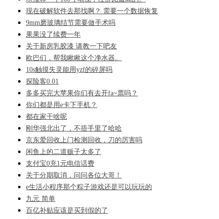
现在破解软件去那找啊？ 需要一个数据恢复
9mm磨玻璃结节需要做手术吗
果果没了续费一年
关于新房乳胶漆 请教一下吧友
欧巴们，帮我瞅瞅这个净水器。
10s触摸失灵能用yzf的碎屏吗
探险客0.01
多多买完大苹果你们有去开fa~票吗？
你们都是用e卡下手机？
都在家干啥呢
刚华强北出了，不捂手里了哈哈
京东爱回收上门检测回收，刀的厉害吗
闲鱼上的二道贩子太多了
支付宝0充1元电信话费
关于分期取消，问问各位大哥！
e生活小程序那个粽子游戏还是可以玩玩的
九元 简单
百亿补贴应该是买到假的了