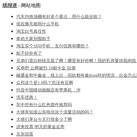
线报迷
- 网站地图
汽车内饰顶棚有好多个霉点，用什么能去除？
现在撸毛都用什么手机
淘宝白号真任性
奉劝大家别囤粽子
淘宝买个1850手机，支付优惠有哪些？
粽子好价有了
兄弟们蛋白粉快见底了啊！哪里有好价啊！我的乳房要掉肌肉啦
买单吧 云网被扫 10刷卡金 自测
融通金和中鑫金，线上出，回款都有被dong咔的情况，出金怎
众邦这个是1.6吗？也没有豆啊
抖音中国移动旗舰店有苹果机，冲
洗车优惠！
车中控有什么红色摆件推荐吗
大佬有知道山东电信这个流量活动的吗？
大佬们茅台今天行情多少了啊
进来投票 明天的黄金走势
京东扭蛋