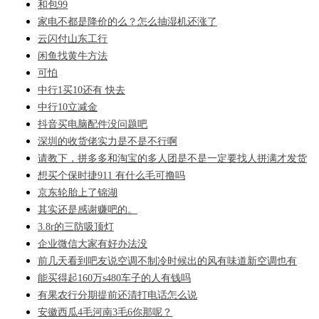
和包99
家电不都是降价的么？怎么抽湿机还涨了
云闪付山东工行
闲鱼找黄牛方法
可怕
中行1买10还有 快去
中行10立减金
抖音买电脑配件没问题吧
深圳的收货佬实力是不是不行啊
请教下，拼多多和淘宝的多人团是不是一定要找人拼满才发货
想买个保时捷911 有什么毛可撸吗
京东轮胎上了锦湖
其实还是感谢赚吧的。
3.8r的三防吸顶灯
企业微信大家有好办法没
前几天看到吧友说空调不制冷时候出的风有味道新空调也有
能买得起160万s480车子的人有钱吗
有果农行分期提前还清打电话怎么说
安徽西瓜4毛河南3毛6你那呢？