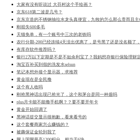
大家有没有听说过 大芬村这个手绘画？
京东618第二波是几号？
京东京造的不锈钢抽拉水龙头真便宜，九牧的怎么那么贵而且主
刚损失600多毛
天猫免单，有一个账号中三次的老铁吗
农行分期-200已经连续4天没出优惠了，是号黑了还是没名额了
有库存软件推荐吗？
银行2万以下定期是不是不如余利宝了？我妈想存银行保险理财
淘宝百补买到假的洗发水selsun
笔记本想外接个显示器，求推荐
黄金现在是全民撸
这个有人收吗
刚抢黑神话出现已抢光了，这个和茅台是同一种盾吗
plus月卡能不能撸手机啊？？要不要开年卡
黄金开始回调了
黑神话提交显示很抱歉，看来看号的
这个套餐商家怎么赚钱的？
被薅保证金轮到我了
网上国网最高1200积分，相当于6块