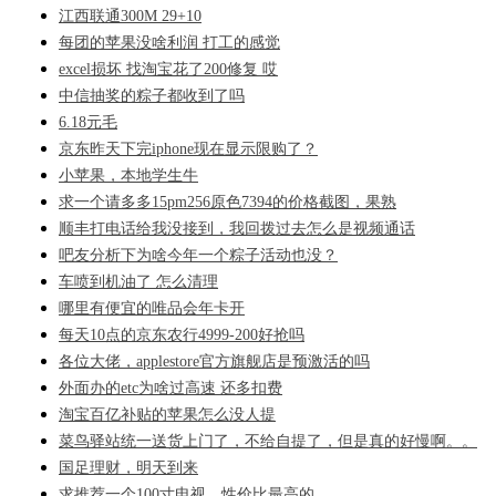
江西联通300M 29+10
每团的苹果没啥利润 打工的感觉
excel损坏 找淘宝花了200修复 哎
中信抽奖的粽子都收到了吗
6.18元毛
京东昨天下完iphone现在显示限购了？
小苹果，本地学生牛
求一个请多多15pm256原色7394的价格截图，果熟
顺丰打电话给我没接到，我回拨过去怎么是视频通话
吧友分析下为啥今年一个粽子活动也没？
车喷到机油了 怎么清理
哪里有便宜的唯品会年卡开
每天10点的京东农行4999-200好抢吗
各位大佬，applestore官方旗舰店是预激活的吗
外面办的etc为啥过高速 还多扣费
淘宝百亿补贴的苹果怎么没人提
菜鸟驿站统一送货上门了，不给自提了，但是真的好慢啊。。
国足理财，明天到来
求推荐一个100寸电视，性价比最高的。