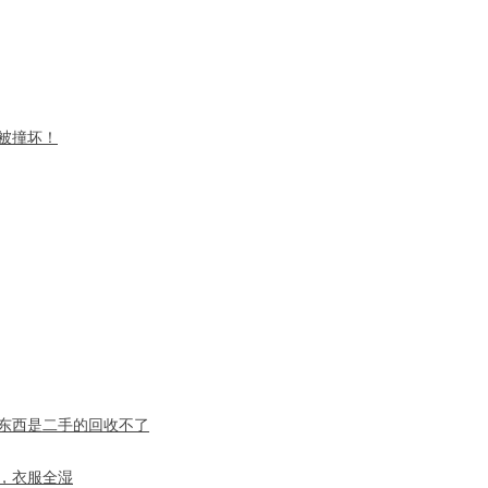
被撞坏！
东西是二手的回收不了
，衣服全湿