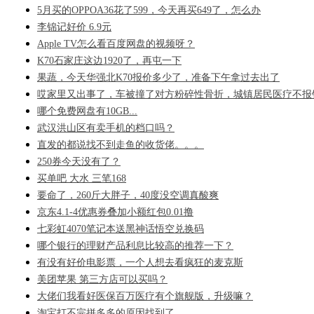
5月买的OPPOA36花了599，今天再买649了，怎么办
李锦记好价 6.9元
Apple TV怎么看百度网盘的视频呀？
K70石家庄这边1920了，再屯一下
果蔬，今天华强北K70报价多少了，准备下午拿过去出了
哎家里又出事了，车被撞了对方粉碎性骨折，城镇居民医疗不报
哪个免费网盘有10GB...
武汉洪山区有卖手机的档口吗？
直发的都说找不到走鱼的收货佬。。。
250券今天没有了？
买单吧 大水 三笔168
要命了，260斤大胖子，40度没空调真酸爽
京东4.1-4优惠券叠加小额红包0.01撸
七彩虹4070笔记本送黑神话悟空兑换码
哪个银行的理财产品利息比较高的推荐一下？
有没有好价电影票，一个人想去看疯狂的麦克斯
美团苹果 第三方店可以买吗？
大佬们我看好医保百万医疗有个旗舰版，升级嘛？
淘宝打不完拼多多的原因找到了