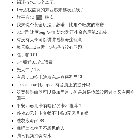
踢球有水。3个39了。
1号店权益换的东西越来越没底线了
故事会(|3[▓▓] 晚安
我来说个黄金玩法，必赚，比那个吧友的靠谱
0.97亓 速度bug 快拍 防水防汗小金条眉笔2支装
有没有大哥可以讲讲增额寿这玩意
每天晚上2点睡，9点起有没有问题
湿手帕0.01
3个联通0.5充1话费
光大中了1.8
有果，13换电池京东a+查序列号吗
airpods max比airpods有音质上的提升吗
双宽带路由器可以叠加网速，但是总是掉线没网过会又有网咋
回事
平安xing/用卡有啥好的卡种推荐？
移动29元花卡套餐不让换8元保号套餐
洗衣液4斤0.88
赚吧怎么拉黑不想见的人
腾讯视频抽奖有水