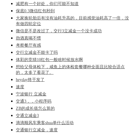
减肥有一个好处，你们可能不知道
保底0.3微信红包秒到
大家换轮胎后有没有油耗升高的，目前感觉油耗高了一倍，没
有做四轮定位
微信是不是改过了，交行3立减金一个没卡成功
劲酒真喝不惯
考察餐厅有感
交行立减金不能卡了吗
体彩的竞猜10红包一般啥时候放水啊
想给父母体检下，咸鱼上的体检套餐哪种全面且比较合适点
的，太多了看花了。
heyday终于发了
速度
宁波银行 立减金
交通3，，小程序码
ZB的成长值怎么算的
交通立减金3
滴滴顺风车乘客shua单什么活动
交通银行立减金，速度