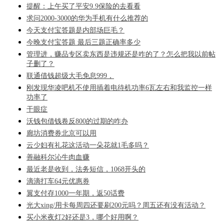
提醒：上午买了平安9.9保险的去看看
求问2000-3000的华为手机有什么推荐的
今天支付宝答题是内部场巨毛？
今晚支付宝答题 最后三题正确率多少
管理进，赚品专区卖东西是违规还是咋的了？怎么把我以前帖
子删了？
联通借钱超级大毛免息999，
刚发现华凌吧机不使用插着电待机功率6瓦左右和我监控一样
功率了
干眼症
沃钱包借钱卷反800的过期的咋办
廊坊消费券北京可以用
云少妇有礼花这活动一朵花就1毛多吗？
善融科尔沁牛肉血赚
最近老是收到，法务短信，1068开头的
滴滴打车64元优惠券
翼支付存1000一年期，返50话费
光大xing/用卡每周四还要刷200元吗？周五还有没有活动？
买小米夜灯2好还是3，哪个好用啊？