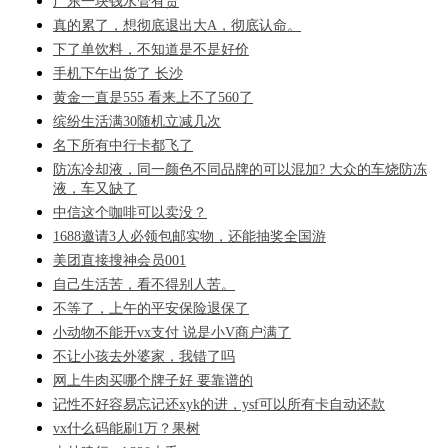
广东一块钱水管有货
真的累了，想彻底退出大A，彻底认命。
下了单饮料，不知道是不是好价
手机下午出货了 长沙
黄金一直是555 看来上不了560了
缤纷生活满30随机立减几次
名下所有中行卡都飞了
防冻冷却液，同一颜色不同品牌的可以混加? 大众的车烧防冻
液，车又缺了
中信这个咖啡可以卖没？
1688邀请3人必领包邮实物，还能抽奖全国游
美团直接搜神会员001
自己生活苦，看不得别人苦。
不等了，上午的平安保险退保了
小动物不能开vx支付 说是小V商户满了
不让小孩去外婆家，我错了吗
网上牛肉买哪个牌子好 要靠谱的
记性不好容易忘记还xyk的进，ysf可以所有卡自动还款
vx什么码能刷1万？果树