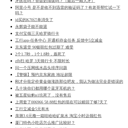
牙医在吗？智齿必须拔吗？（最后一颗大牙）
阿里小号 是不是收不到迅雷的验证码了？有老哥帮忙试一下
吗？
jd买的K70订单消失了
永辉袋子能不能退
支付宝领三天哈罗骑行卡
工行app-任务中心 开通积存金任务 反馈中5立减金
京东退货 90银联红包过期了 难受
2个1.7秒，1个1.8秒，盾死了
zfb扫 哈罗 3天骑行卡 不限时长
问一个压网线水晶头排序问题
【警惕】预约京东家政 地址超限
刚才分批定价黄金做涨跌那位吧友，我认为做法完全是错误的
几十块你们都用哪个蓝牙耳机的？
被五星钻豹n1坑死了，没有售后
上周套了006966 58.88红包的现在可以赎回了够7天了
工行立减金5元有水
亲测3.6元撸一箱哇哈哈矿泉水 淘宝小时达领红包
厦门特色小吃店怎么推广比较好？