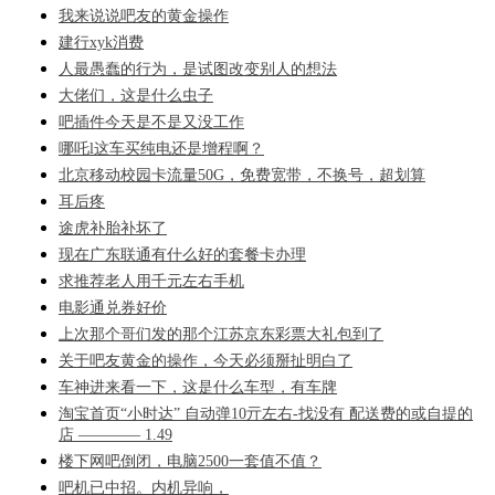
我来说说吧友的黄金操作
建行xyk消费
人最愚蠢的行为，是试图改变别人的想法
大佬们，这是什么虫子
吧插件今天是不是又没工作
哪吒l这车买纯电还是增程啊？
北京移动校园卡流量50G，免费宽带，不换号，超划算
耳后疼
途虎补胎补坏了
现在广东联通有什么好的套餐卡办理
求推荐老人用千元左右手机
电影通兑券好价
上次那个哥们发的那个江苏京东彩票大礼包到了
关于吧友黄金的操作，今天必须掰扯明白了
车神进来看一下，这是什么车型，有车牌
淘宝首页“小时达” 自动弹10亓左右-找没有 配送费的或自提的
店 ———— 1.49
楼下网吧倒闭，电脑2500一套值不值？
吧机已中招。内机异响，