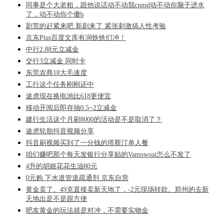
同事是个大老粗，跟他说话动不动我cnmd动不动你脑子进水
了，动不动你个傻b
剧荒的赶紧来吧 新剧来了 紧张刺激搞人性考验
京东Plus百度文库有润铁铁们冲！
中行2.88元立减金
交行3立减金 同时卡
东莞农商18大毛速度
工行这个任务刚刚还中
途虎现在换电池比618更便宜
移动开阅后即存抽0.5~2立减金
建行生活这个月刷8000的活动是不是取消了？
途虎轮胎抖音视频分享
抖音刷视频买到了一分钱的塔斯汀单人餐
咱们赚吧那个每天发银行分享贴的Vamowoai怎么不发了
4升的胡姬花花生油80元
0元购 下水道管道疏通剂 京东自营
黄金卖了。49克直接卖新天地了，-2元现场转款。郑州的去新
天地出是不是跟方便
吧友黄金的玩法就是对冲，不需要实物金