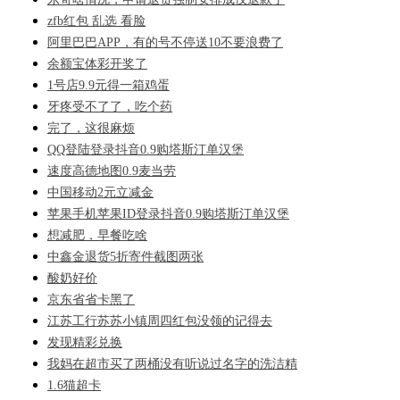
zfb红包 乱选 看脸
阿里巴巴APP，有的号不停送10不要浪费了
余额宝体彩开奖了
1号店9.9元得一箱鸡蛋
牙疼受不了了，吃个药
完了，这很麻烦
QQ登陆登录抖音0.9购塔斯汀单汉堡
速度高德地图0.9麦当劳
中国移动2元立减金
苹果手机苹果ID登录抖音0.9购塔斯汀单汉堡
想减肥，早餐吃啥
中鑫金退货5折寄件截图两张
酸奶好价
京东省省卡黑了
江苏工行苏苏小镇周四红包没领的记得去
发现精彩兑换
我妈在超市买了两桶没有听说过名字的洗洁精
1.6猫超卡