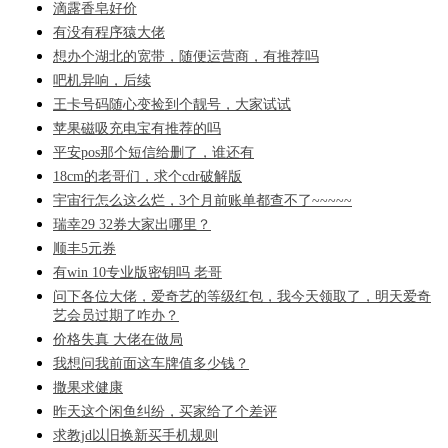
滴露香皂好价
有没有程序猿大佬
想办个湖北的宽带，随便运营商，有推荐吗
吧机异响，后续
王卡号码随心变捡到个靓号，大家试试
苹果磁吸充电宝有推荐的吗
平安pos那个短信给删了，谁还有
18cm的老哥们，求个cdr破解版
宇宙行怎么这么烂，3个月前账单都查不了~~~~~
瑞幸29 32券大家出哪里？
顺丰5元券
有win 10专业版密钥吗 老哥
问下各位大佬，爱奇艺的等级红包，我今天领取了，明天爱奇
艺会员过期了咋办？
价格失真 大佬在做局
我想问我前面这车牌值多少钱？
撒果求健康
昨天这个闲鱼纠纷，买家给了个差评
求教jd以旧换新买手机规则