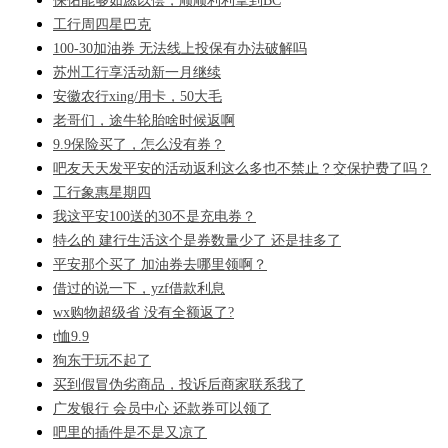
保佑能够如愿以偿，顺顺利利拿到BC
工行周四星巴克
100-30加油券 无法线上投保有办法破解吗
苏州工行享活动新一月继续
安徽农行xing/用卡，50大毛
老哥们，途牛轮胎啥时候返啊
9.9保险买了，怎么没有券？
吧友天天发平安的活动返利这么多也不禁止？交保护费了吗？
工行象惠星期四
我这平安100送的30不是充电券？
特么的 建行生活这个是券数量少了 还是挂多了
平安那个买了 加油券去哪里领啊？
借过的说一下，yzf借款利息
wx购物超级省 没有全额返了?
t恤9.9
狗东于玩不起了
买到假冒伪劣商品，投诉后商家联系我了
广发银行 会员中心 还款券可以领了
吧里的插件是不是又凉了