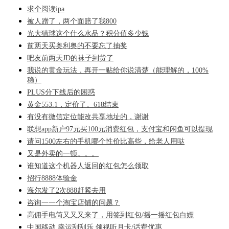
求个阅读ipa
被人蹭了，两个面赔了我800
光大猜球这个什么水品？积分值多少钱
前两天买奥利奥的不要忘了抽奖
吧友前两天JD的袜子到货了
我说的黄金玩法，再开一贴给你说清楚（能理解的，100%
稳）
PLUS分下线后的困惑
黄金553.1，定价了。618结束
有没有微信定位能改共享地址的，谢谢
联想app新户97元买100元消费红包，支付宝和闲鱼可以提现
请问1500左右的手机哪个性价比高些，给老人用哒
又是外卖的一顿。。。
谁知道这个机器人返回的红包怎么领取
招行8888体验金
海尔发了2次888赶紧去用
咨询一一个淘宝店铺的问题？
高佣手电筒又又又来了，用签到红包/摇一摇红包白嫖
中国移动 幸运刮刮乐 领视听月卡/话费优惠