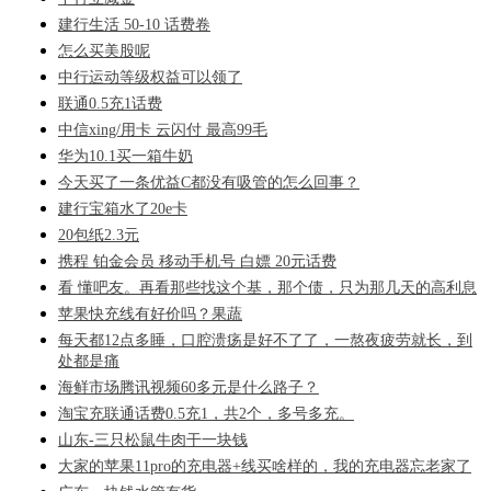
建行生活 50-10 话费卷
怎么买美股呢
中行运动等级权益可以领了
联通0.5充1话费
中信xing/用卡 云闪付 最高99毛
华为10.1买一箱牛奶
今天买了一条优益C都没有吸管的怎么回事？
建行宝箱水了20e卡
20包纸2.3元
携程 铂金会员 移动手机号 白嫖 20元话费
看 懂吧友。再看那些找这个基，那个债，只为那几天的高利息
苹果快充线有好价吗？果蔬
每天都12点多睡，口腔溃疡是好不了了，一熬夜疲劳就长，到
处都是痛
海鲜市场腾讯视频60多元是什么路子？
淘宝充联通话费0.5充1，共2个，多号多充。
山东-三只松鼠牛肉干一块钱
大家的苹果11pro的充电器+线买啥样的，我的充电器忘老家了