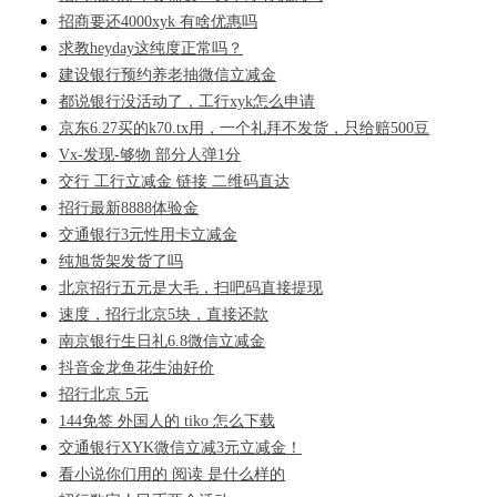
招商要还4000xyk 有啥优惠吗
求教heyday这纯度正常吗？
建设银行预约养老抽微信立减金
都说银行没活动了，工行xyk怎么申请
京东6.27买的k70.tx用，一个礼拜不发货，只给赔500豆
Vx-发现-够物 部分人弹1分
交行 工行立减金 链接 二维码直达
招行最新8888体验金
交通银行3元性用卡立减金
纯旭货架发货了吗
北京招行五元是大毛，扫吧码直接提现
速度，招行北京5块，直接还款
南京银行生日礼6.8微信立减金
抖音金龙鱼花生油好价
招行北京 5元
144免签 外国人的 tiko 怎么下载
交通银行XYK微信立减3元立减金！
看小说你们用的 阅读 是什么样的