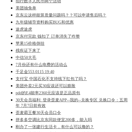
招行数字人民币两个活动
美团抽免单
京东云这样能算质量问题吗？？可以申请售后吗？
九年级辅导资料购买BUG和优惠
途虎途虎
京东付完款 钱扣了 订单消失了咋整
苹果15价格倒挂
残疾证下来了
中信50大毛
7月份还有什么电费的活动么
千足金553.0115:19:40
支付宝 中国石化不支持线下红包了吗？
美团外卖2元买30应该还可以膨胀
pdd的E4能率2360元应该是正品原包
30天会员福利: 登录歪麦APP--我的--兑换专区 兑换口令：五周
年 7月7日前有效
歪麦霸王餐30天会员口令
拼多多空调比京东同款便宜200多，能入吗
刚办了一张建行生活卡，有什么可以撸的？