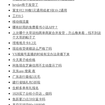
heyday终于发货了
翼支付2.99撸5元通用或者3张10-2通用
工行0.5
移动领流量
哪有好用的免费看书小说APP？
上次哪个大哥说拍两单商家合并发货，怎么撸来着，找不到这
个大哥的帖子了
埋堆堆月卡8.2元
现在收货佬都这么严格了吗
VX视频号直播的时候有没办法录播下来
今天果子啥价格
闲鱼现在芝麻信用不主动显示了吗
京东app 搜索 夜
广东农行最低5元毛
建行省钱礼包5折啦
生鲜多单有礼报名
1820买了台铃小芬达，值吗
鱼跃要23点59分返卡吗
真空压缩袋80x100好价