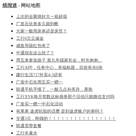
线报迷
- 网站地图
上次的全聚德好大一箱超值
广发石化券多久能到帐
大家一般用床单还是床笠？
工行6元立减金
咸鱼等级红包有了
中通现在这么快了？
周五来参加孩子 新九年级家长会，时光匆匆。
工行APP，任务中心，幸福标题，目前有水6块
建行生活717外卖4-3还有
广发中石化周五买一赠一
联通手机手慢了，一般几点补库存，果熟
工行XYK每月笔数达标领券那个活动只能微信支付吗
广发买一赠一中石化活动
有果果 途虎轮胎的话费 是到途虎账户的券吗？
交通3元，刚领的！！！！！！！！！！！！！！！！
联通宽带套餐
工行丰巢水