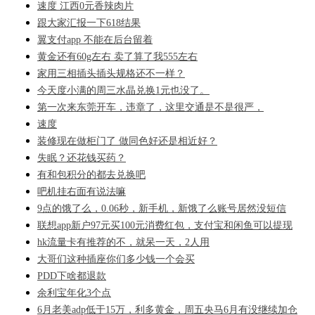
速度 江西0元香辣肉片
跟大家汇报一下618结果
翼支付app 不能在后台留着
黄金还有60g左右 卖了算了我555左右
家用三相插头插头规格还不一样？
今天度小满的周三水晶兑换1元也没了。
第一次来东莞开车，违章了，这里交通是不是很严，
速度
装修现在做柜门了 做同色好还是相近好？
失眠？还花钱买药？
有和包积分的都去兑换吧
吧机挂右面有说法嘛
9点的饿了么，0.06秒，新手机，新饿了么账号居然没短信
联想app新户97元买100元消费红包，支付宝和闲鱼可以提现
hk流量卡有推荐的不，就呆一天，2人用
大哥们这种插座你们多少钱一个会买
PDD下啥都退款
余利宝年化3个点
6月老美adp低于15万，利多黄金，周五央马6月有没继续加仓