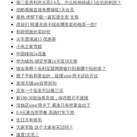
第二套房利息太高5.6几，怎么给他搞成3.5左右的利息？
优酷视频直接免费领取1天会员
果熟 求帮下载一篇百度文库 文章
彦祖们 联通充值卡现在哪里卖价格高一些?
和府捞面外卖好价
火车票满减15 优惠券
小米之家雪糕
中国移动2g流量
华为钱包-绑定华夏cx卡送18元券
谁会算啊？余利宝跟网商银行到底哪个给的多？
囤了手机和黄金的，延缓xing/用卡还款方法
发现天猫app自带折扣
京东一个实名可以撸三元
新100-30加油券充值，保存图片不迷路
没钱还xing/用卡了 看来只有把黄金出了
0.9元麦当劳早餐 高德打车下滑
生日月有啥毛
大家车险 这个大家有买过吗？
速度!大毛！