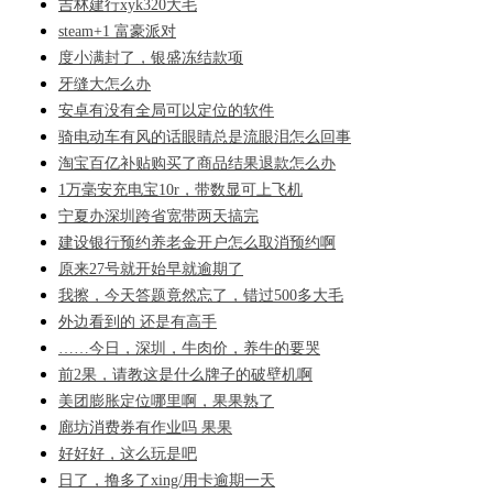
吉林建行xyk320大毛
steam+1 富豪派对
度小满封了，银盛冻结款项
牙缝大怎么办
安卓有没有全局可以定位的软件
骑电动车有风的话眼睛总是流眼泪怎么回事
淘宝百亿补贴购买了商品结果退款怎么办
1万毫安充电宝10r，带数显可上飞机
宁夏办深圳跨省宽带两天搞完
建设银行预约养老金开户怎么取消预约啊
原来27号就开始早就逾期了
我擦，今天答题竟然忘了，错过500多大毛
外边看到的 还是有高手
……今日，深圳，牛肉价，养牛的要哭
前2果，请教这是什么牌子的破壁机啊
美团膨胀定位哪里啊，果果熟了
廊坊消费券有作业吗 果果
好好好，这么玩是吧
日了，撸多了xing/用卡逾期一天