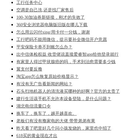
工行任务中心
空调是自己洗,还是找厂家售后
100-30加油券新链接，刚才的失效了
360安全浏览器电脑版旧版在哪儿下载
怎么用云闪付xing/用卡付一分钱，谢谢
工行吧码不能用微信，提示要补全微信开户意愿
平安保险卡券不到账怎么办？
出中信体检权益 收货佬说直接爱睿智app给他登录就行
有家里人得过甲状腺癌的吗，手术到治愈需要多少钱
翼支付要反撸
淘宝app怎么恢复原始价格显示？
有没有无广告看新闻的网站？
石头扫地机器人的清洗液买哪种的好啊？官方的太贵了
建行生活该手机不允许本设备登陆，是什么问题？
湖北电信流量口令
换车了，换车了，越开越喜欢。
老板们有没有撸家电的大佬 带带弟弟有果
昨天看了吧里好几个问小孩发烧的，家里也中招了
618买的黄金现在才出