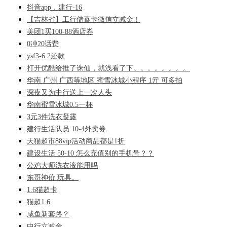
抖音app，建行-16
【吉林省】工行储蓄卡微信立减金！
美团1买100-88酒店券
0冲20话费
ysf3-6.2还款
打开优酷给推了诛仙，就浅看了下。。。。。。。。
华南 广州 广西等地区 蜜雪冰城小程序 1亓 可多拍
深夜又为中行送上一次人头
华南蜜雪冰城0.5一杯
3元3件洗衣凝露
建行生活队员 10-4外卖券
天猫超市88vip活动商品都是1折
建设生活 50-10 怎么充值别的手机号？？
公鸡大师洗衣液能用吗
东哥神价 玩具。
1.6猫超卡
猫超1.6
咸鱼新套路？
中行立减金