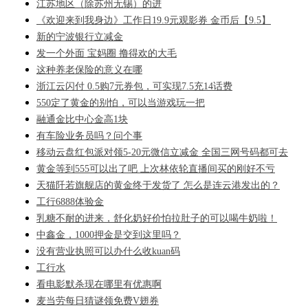
江苏地区（除苏州无锡）的进
《欢迎来到我身边》工作日19.9元观影券 金币后【9.5】
新的宁波银行立减金
发一个外面 宝妈圈 撸得欢的大毛
这种养老保险的意义在哪
浙江云闪付 0.5购7元券包，可实现7.5充14话费
550定了黄金的别怕，可以当游戏玩一把
融通金比中心金高1块
有车险业务员吗？问个事
移动云盘红包派对领5-20元微信立减金 全国三网号码都可去
黄金等到555可以出了吧 上次林依轮直播间买的刚好不亏
天猫阡若旗舰店的黄金终于发货了 怎么是连云港发出的？
工行6888体验金
乳糖不耐的进来，舒化奶好价怕拉肚子的可以喝牛奶啦！
中鑫金，1000押金是交到这里吗？
没有营业执照可以办什么收kuan码
工行水
看电影默杀现在哪里有优惠啊
麦当劳每日猜谜领免费V翅券