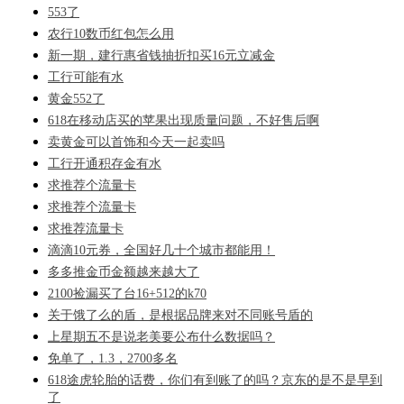
553了
农行10数币红包怎么用
新一期，建行惠省钱抽折扣买16元立减金
工行可能有水
黄金552了
618在移动店买的苹果出现质量问题，不好售后啊
卖黄金可以首饰和今天一起卖吗
工行开通积存金有水
求推荐个流量卡
求推荐个流量卡
求推荐流量卡
滴滴10元券，全国好几十个城市都能用！
多多推金币金额越来越大了
2100捡漏买了台16+512的k70
关于饿了么的盾，是根据品牌来对不同账号盾的
上星期五不是说老美要公布什么数据吗？
免单了，1.3，2700多名
618途虎轮胎的话费，你们有到账了的吗？京东的是不是早到
了