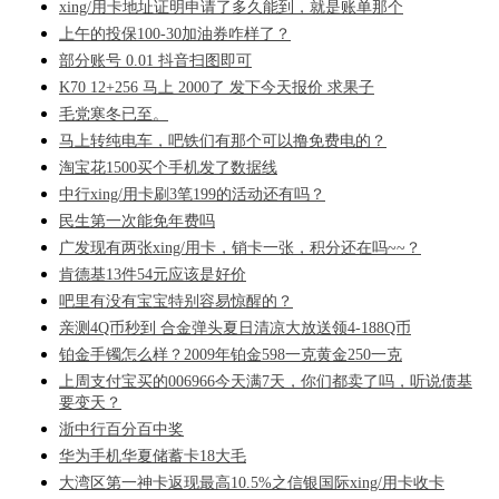
xing/用卡地址证明申请了多久能到，就是账单那个
上午的投保100-30加油券咋样了？
部分账号 0.01 抖音扫图即可
K70 12+256 马上 2000了 发下今天报价 求果子
毛党寒冬已至。
马上转纯电车，吧铁们有那个可以撸免费电的？
淘宝花1500买个手机发了数据线
中行xing/用卡刷3笔199的活动还有吗？
民生第一次能免年费吗
广发现有两张xing/用卡，销卡一张，积分还在吗~~？
肯德基13件54元应该是好价
吧里有没有宝宝特别容易惊醒的？
亲测4Q币秒到 合金弹头夏日清凉大放送领4-188Q币
铂金手镯怎么样？2009年铂金598一克黄金250一克
上周支付宝买的006966今天满7天，你们都卖了吗，听说债基
要变天？
浙中行百分百中奖
华为手机华夏储蓄卡18大毛
大湾区第一神卡返现最高10.5%之信银国际xing/用卡收卡