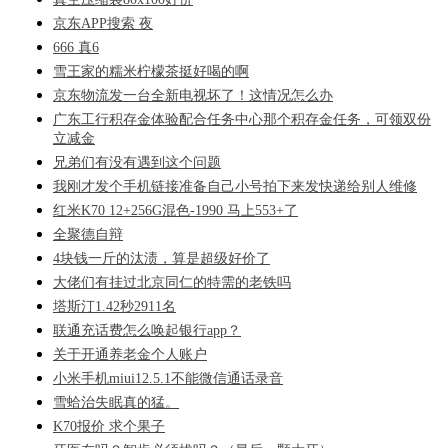
京东APP搜索 夜
666 真6
雪王家的糯米柠檬茶挺好喝的啊
京东物流发一台全新电视坏了！这情况怎么办
广东工行积存金体验配合任务中心那个积存金任务，可领双份
立减金
兄弟们有没有遇到这个问题
我刚才发个手机链接准备自己小号拍下来发快递给别人维修
红米K70 12+256G混色-1990 马上553+了
全聚德自辩
4块钱一斤的汰渍，算是超级好价了
大佬们有挂过北京同仁的特需的老铁吗
塔斯汀1.42秒2911名
联通充话费怎么唤起银行app？
关于开通养老金个人账户
小米手机miui12.5.1不能微信通话录音
雪蛤治失眠真的猛。
K70报价 求个果子