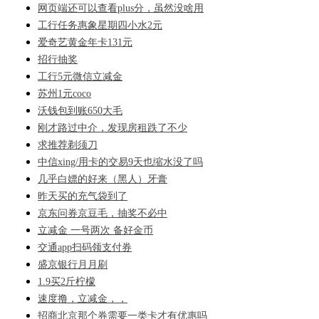
网页端还可以查看plus分，虽然没啥用
工行任务惠象星期四小水2元
爱奇艺黄金年卡131元
招行抽奖
工行5元微信立减金
苏州1元coco
沃钱包到账650大毛
刚才路过中介，发现房租跌了不少
求推荐剃须刀
中信xing/用卡的交易9天也缩水没了吗
几乎白嫖的好来（黑人）牙膏
昨天买的充气袋到了
京东问券京豆毛，抽奖不必中
立减金 一号两次 备好金币
交通app扫码领支付券
盛京银行月月刷
1.9买2斤柠檬
速度撸，立减金，，
招商北京那个券需要一类卡才有优惠吗