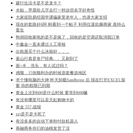
建行生活卡是不是龙卡？
水贴，早晨给儿字去打一秒这些名字好奇怪
大家提防易经国学课骗家里老年人，也请大家支招
现在的套路好6阿 刚看到一个帖子 利用仅退款薅商家 真特么
畜生
狗洞回收家电的是不是疯了，回收的是空调还取消我订单
中鑫金一直未通过人工审核
出租屋买个什么冰箱好，，，
釜山行真是丧尸经典。。又刷到了
面+水，洗头，有人试过吗？
感慨，15张顺利办的时候选套餐选地区
求个懂电脑的大神 昨天卸载Sandboxie 后 现在打开EXCEL探
窗 你的权限已到期
黄金上次到600是什么时候 要等到600嘛
有没有哪里可以卖天虹购物卡的
黄金 557 战报
zxj是不是卡死了
有没多多的自动下单秒付款机器人
善融商务你们的油桃发货了没