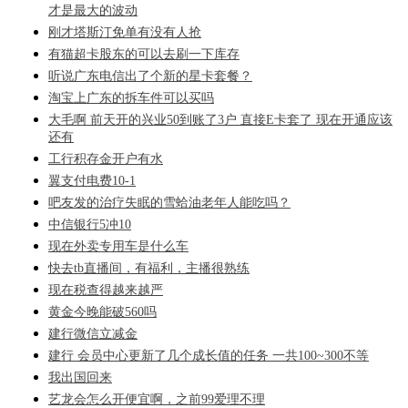
才是最大的波动
刚才塔斯汀免单有没有人抢
有猫超卡股东的可以去刷一下库存
听说广东电信出了个新的星卡套餐？
淘宝上广东的拆车件可以买吗
大毛啊 前天开的兴业50到账了3户 直接E卡套了 现在开通应该
还有
工行积存金开户有水
翼支付电费10-1
吧友发的治疗失眠的雪蛤油老年人能吃吗？
中信银行5冲10
现在外卖专用车是什么车
快去tb直播间，有福利，主播很熟练
现在税查得越来越严
黄金今晚能破560吗
建行微信立减金
建行 会员中心更新了几个成长值的任务 一共100~300不等
我出国回来
艺龙会怎么开便宜啊，之前99爱理不理