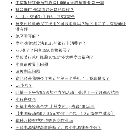
中信银行红会员节必得1-666元天猫超市卡 新一期
抖音推广 走渠道好还是私接好？
8元毛：交通3+工行5，共8立减金
翼支付还款券买了没用的可以退款吗？额度用完了，有些券还
没有领
绝区零开服了
度小满突然没法套zfb的银行卡消费券了
k70涨了？闲鱼1990直接被买了
网传某行总行降薪10%,难怪大幅度砍福利了
小白请教显卡问题
请教刹车问题
这已经是我妈今年捡到的第三个手机了，我真是服了
we小号？
吐槽一下平安9.9送加油券的活动，处理了一个月都没结果
小程序红包
阿福卡办轻享合约 比翼支付app办多10G流量
【中国移动领0.3-0.5元支付宝红包、1-2元微信立减金】
这种八楼有护栏也收高空作业吗
冰箱电源线被老鼠咬断了。换个电源线多少钱？