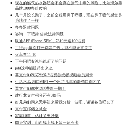
现在的燃气热水器还会不会存在漏气中毒的风险，比如海尔等
品牌1000多价位的
几个月没长跑了，之前全程用鼻子呼吸，现在鼻子吸气感觉鼻
毛堵住了一样
多多退款问题
咨询一下吧律 借款法律问题
联通APP,iPhone15PM，7819元送100话费
工行app每次打开都弹广告，能不能设置关了
火车票11-10
下午问吧友冰箱线断了的问题
pdd这种能提得出来么
翼支付0.69买2张6-3话费券或者视频会员周卡
生活不易 档口倒闭 一个出货几年的老档口倒闭了
翼支付6.69冲12话费新一期！
建行龙支付积分还有3倍吗
好兄弟们闲来无事进来帮我分析一波呗，谢谢各位吧友了
支付宝邮储立减金
家庭琐事，估计又要吵架
肉身实测，山西线上线下皆一证石卡