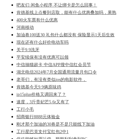
吧友们 闲鱼小程序 不让绑卡是怎么回事！
肯德基线上点餐到店取，能有什么优惠叠加吗，果熟
400火车票有什么优惠
河南移动
加油卷100送30 礼包什么都没有 保险显示1天后生效
现在还有什么好价电动车吗
关于9.9洗牙
平安续保有没有优惠可以领
中信抽猫超卡 中信APP搜中信红会员节
湖北电信2024年7月全国通用流量月包口令
老哥们，有没有类似ios的电影软件，
肯德基今天9.9俩原味鸡
ip15plus价格又调回来了？
速度，3斤贵妃芒5.6r又有了
工行小毛
招商银行8888元体验金
刚才那个加油的30卷是不是只能线下加油
工行星巴克支付宝红包2中1