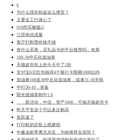
6
为什么现在铂金这么便宜？
又要去工行谈心了
010想买极狐t5
江苏电信流量
客厅灯刚需价格不错
有什么买券，买礼品卡的平台推荐吗，有果
100-30中石化加油券
天猫超市折上折今天中了1折
支付宝6元红包搞得4个银行卡限额1000以内
加油卷100送30中石化加油卷，或者31-30充电
中行30-10，准备
阳光值抽奖刚中1.8
……新活动，中信，资产1000，可抽天猫超市卡
昨天平安这个可以多次购买
鱼跃返了
打印机的定影上棍磨损
中鑫金邮寄离北京近，为啥推荐去深圳？
东哥啥情况，申请退货强制安排成仅退款了