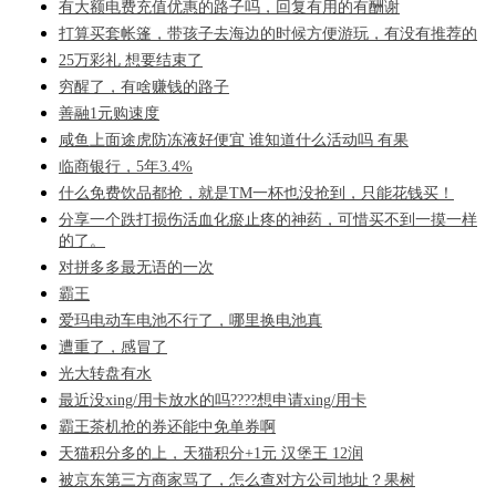
有大额电费充值优惠的路子吗，回复有用的有酬谢
打算买套帐篷，带孩子去海边的时候方便游玩，有没有推荐的
25万彩礼 想要结束了
穷醒了，有啥赚钱的路子
善融1元购速度
咸鱼上面途虎防冻液好便宜 谁知道什么活动吗 有果
临商银行，5年3.4%
什么免费饮品都抢，就是TM一杯也没抢到，只能花钱买！
分享一个跌打损伤活血化瘀止疼的神药，可惜买不到一摸一样
的了。
对拼多多最无语的一次
霸王
爱玛电动车电池不行了，哪里换电池真
遭重了，感冒了
光大转盘有水
最近没xing/用卡放水的吗????想申请xing/用卡
霸王茶机抢的券还能中免单券啊
天猫积分多的上，天猫积分+1元 汉堡王 12润
被京东第三方商家骂了，怎么查对方公司地址？果树