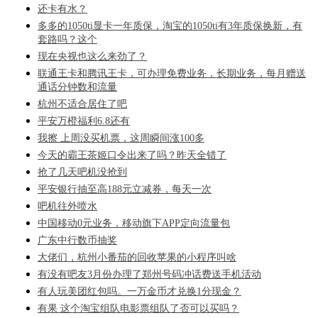
还卡有水？
多多的1050ti显卡一年质保，淘宝的1050ti有3年质保换新，有
套路吗？这个
现在央视也这么来劲了？
联通王卡和腾讯王卡，可办理免费业务，长期业务，每月赠送
通话分钟数和流量
杭州不适合居住了吧
平安万橙福利6.8还有
我擦 上周没买机票，这周瞬间涨100多
今天的霸王茶姬口令出来了吗？昨天全错了
抢了几天吧机没抢到
平安银行抽至高188元立减券，每天一次
吧机往外喷水
中国移动0元业务，移动旗下APP定向流量包
广东中行数币抽奖
大佬们，杭州小番茄的回收苹果的小程序叫啥
有没有吧友3月份办理了郑州号码冲话费送手机活动
有人玩美团红包吗。一万金币才兑换1分现金？
有果 这个淘宝组队电影票组队了否可以买吗？