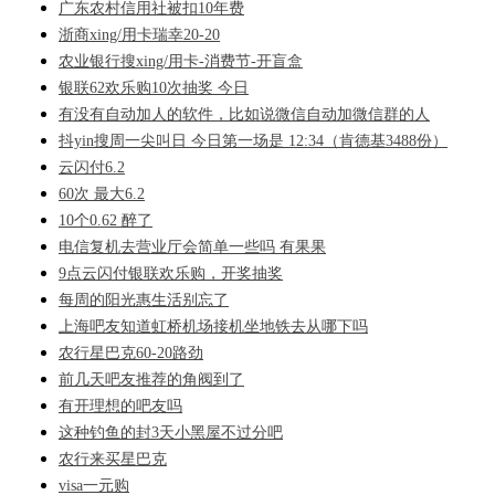
广东农村信用社被扣10年费
浙商xing/用卡瑞幸20-20
农业银行搜xing/用卡-消费节-开盲盒
银联62欢乐购10次抽奖 今日
有没有自动加人的软件，比如说微信自动加微信群的人
抖yin搜周一尖叫日 今日第一场是 12:34（肯德基3488份）
云闪付6.2
60次 最大6.2
10个0.62 醉了
电信复机去营业厅会简单一些吗 有果果
9点云闪付银联欢乐购，开奖抽奖
每周的阳光惠生活别忘了
上海吧友知道虹桥机场接机坐地铁去从哪下吗
农行星巴克60-20路劲
前几天吧友推荐的角阀到了
有开理想的吧友吗
这种钓鱼的封3天小黑屋不过分吧
农行来买星巴克
visa一元购