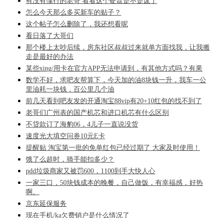
有没有懂行的老哥 看看这个硬盘是不是废了
怎么今天那么多买新车的贴子？
这个帖子怎么删除了，我还想看呢
看日落了大哥们
那个楼上太吵后续，房东社区叔叔过来就单方面找我，让我搬
走是最好的办法
某些xing/用卡在官方APP无法申请到，有其他方式吗？有果
数学不好，求吧友帮算下，今天加的油8块钱一升，我车一公
里油耗一块钱，百公里几个油
前几天看到吧友发的开通淘宝88vip有20+10红包的找不到了
老哥们广州表的国产机芯和进口机芯有什么区别
不贷款订了海豹06，4儿子一直说没货
速度光大填空问券10元E卡
提醒贴 淘宝第一批的免单红包已经过期了 大家及时使用！
饿了么超时，骑手能扣多少？
pdd垃圾商家又被罚600，1100到手大快人心
一家三口，50块钱成本的晚餐，自己做饭，有幸福感，好热
啊。
京东延保服务
现在手机/ka欠费销户是什么情况了