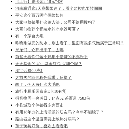
【工行】刷卡金2-18元*4次
河南联通这2天宽带限速了，看个监控也要转圈圈
平安这个百万医疗保险如何
大家电脑都用什么输入法，公司不给用搜狗了
大哥们推荐个桶装水的净水器可否？
有一个茅台大毛
昨晚刚做完的防水，刚去看了，里面有很多气泡属于正常吗？
兄弟们，众邦出来了，去哪
前些天看你们这个鸡那个债赚的不亦乐乎
天天基金的 40元基金红包 买哪个呢？
淘宝话费0.5充1
之前买的99同程任我乘，反撸了
醒了，今天有什么大毛呢
农行小豆乐园京东E卡10有货
抖音搜周一尖叫日，14点32 茶百道 7583份
小县城取个件都得东奔西走
有用18年办的上海沃派的坛友吗？今年不能续了？
路由器这个温度需要上散热分扇吗？
孩子玩具好价，喜欢去看看吧