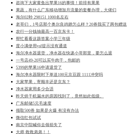
咨询下大家黄鱼出苹果16的事情！前排有果果
果蔬，有什么广东移动增加月流量的套餐办理，大佬们
海尔02秒 298151 1000名左右
老哥们，1号店那个奥尔良鸡翅怎么样？20券我买了两包赠送
农行一分钱抽最高一百京东卡！
帮忙看看这题答案小学三年级
度小满使用ysf提示没有通道
海尔净水器退货，净水器在快递小哥那里，要怎么退
一号店49-20可以买牛肉干，包邮的
5399的苹果16申请退货了
海尔净水器限时下单送100元京豆跟 1111冲突吗
大家苹果，寄顺丰还是京东？
净水器家用多少合适
昨天烘干机漏水的原因找到了，竟然如此低级。
广东邮储5元毛速度
领取500券 如果是火爆 有没有办法
微信红包试试
南京中院喊你去领损失了
大师 救救弟弟！！