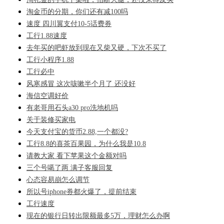
淘金币的分期，你们还有减100吗
速度 四川翼支付10-5话费券
工行1.88速度
去年买的吧虾放到现在又柴又硬，下次不买了
工行小程序1.88
工行必中
风寒感冒 这次咳嗽半个月了 还没好
海信空调好价
有老哥用石头a30 pro洗地机吗
关于装修买家电
今天支付宝的货币2.88,一个都没?
工行8.8的喜茶百果园，为什么我是10.8
请教大家 看下苹果这个金额对吗
三个号噶了两 满子客服回复
心态容易崩怎么调节
所以号iphone券都火爆了，提前结束
工行速度
现在的银行日转出限额最多5万，理财怎么办啊