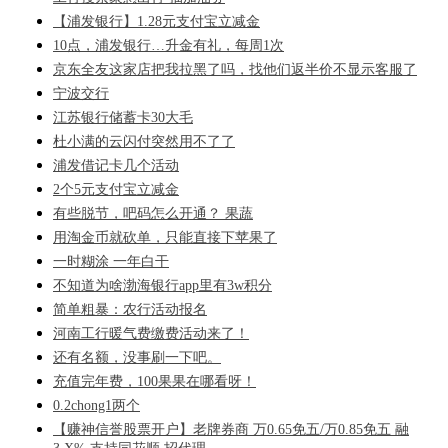
【浦发银行】1.28元支付宝立减金
10点，浦发银行…升金有礼，每周1次
京东全友这家店把我拉黑了吗，找他们返半价不显示客服了
宁波交行
江苏银行储蓄卡30大毛
杜小满的云闪付突然用不了了
浦发借记卡几个活动
2个5元支付宝立减金
有些脱节，吧码怎么开通？ 果蔬
用淘金币就砍单，只能直接下苹果了
一时糊涂 一年白干
不知道为啥渤海银行app里有3w积分
简单粗暴：农行活动报名
河南工行暖气费缴费活动来了！
还有名额，没事刷一下吧。
充值完年费，100果果在哪看呀！
0.2chong1两个
【赚神信誉股票开户】老牌券商 万0.65免五/万0.85免五 融