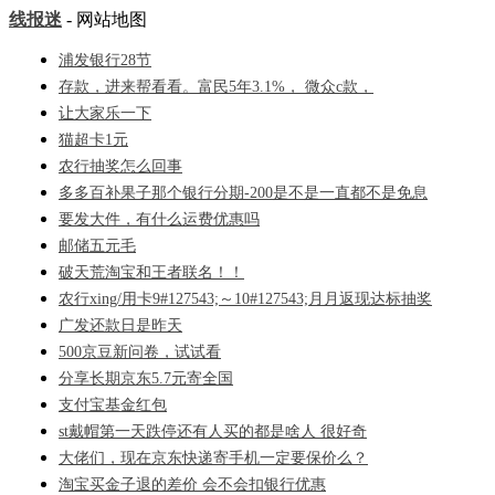
线报迷
- 网站地图
浦发银行28节
存款，进来帮看看。富民5年3.1%， 微众c款，
让大家乐一下
猫超卡1元
农行抽奖怎么回事
多多百补果子那个银行分期-200是不是一直都不是免息
要发大件，有什么运费优惠吗
邮储五元毛
破天荒淘宝和王者联名！！
农行xing/用卡9#127543;～10#127543;月月返现达标抽奖
广发还款日是昨天
500京豆新问卷，试试看
分享长期京东5.7元寄全国
支付宝基金红包
st戴帽第一天跌停还有人买的都是啥人 很好奇
大佬们，现在京东快递寄手机一定要保价么？
淘宝买金子退的差价 会不会扣银行优惠