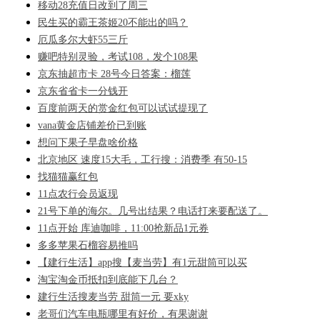
移动28充值日改到了周三
民生买的霸王茶姬20不能出的吗？
厄瓜多尔大虾55三斤
赚吧特别灵验，考试108，发个108果
京东抽超市卡 28号今日答案：榴莲
京东省省卡一分钱开
百度前两天的赏金红包可以试试提现了
vana黄金店铺差价已到账
想问下果子早盘啥价格
北京地区 速度15大毛，工行搜：消费季 有50-15
找猫猫赢红包
11点农行会员返现
21号下单的海尔。几号出结果？电话打来要配送了。
11点开始 库迪咖啡，11:00抢新品1元券
多多苹果石榴容易推吗
【建行生活】app搜【麦当劳】有1元甜筒可以买
淘宝淘金币抵扣到底能下几台？
建行生活搜麦当劳 甜筒一元 要xky
老哥们汽车电瓶哪里有好价，有果谢谢