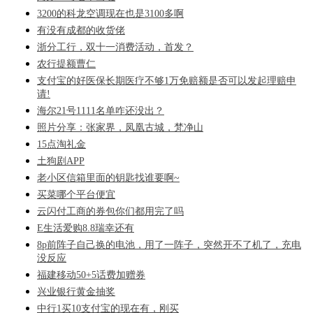
3200的科龙空调现在也是3100多啊
有没有成都的收货佬
浙分工行，双十一消费活动，首发？
农行提额曹仁
支付宝的好医保长期医疗不够1万免赔额是否可以发起理赔申
请!
海尔21号1111名单咋还没出？
照片分享：张家界，凤凰古城，梵净山
15点淘礼金
土狗剧APP
老小区信箱里面的钥匙找谁要啊~
买菜哪个平台便宜
云闪付工商的券包你们都用完了吗
E生活爱购8.8瑞幸还有
8p前阵子自己换的电池，用了一阵子，突然开不了机了，充电
没反应
福建移动50+5话费加赠券
兴业银行黄金抽奖
中行1买10支付宝的现在有，刚买