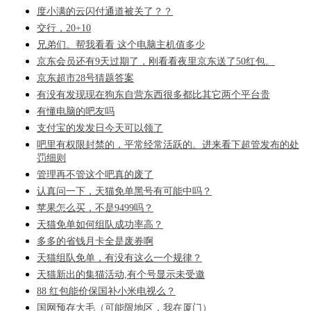
度小满的云闪付通道被关了？？
交行，20+10
兄弟们。帮我看看 这个电脑主机值多少
京东会员还有9天过期了，刚看看夜里京东送了50红包。
京东超市28号猜题答案
有没有发现现在狗东自营东西很多都比其它两个平台贵
有懂电脑的吧友吗
支付宝的发发日今天可以领了
吧里有权限封禁的，平常经常活跃的。进来看下超管发布的处
罚细则
管理再不管这个吧真的废了
认真问一下，天猫免单黑号有可能中吗？
苹果怎么买，不是9499吗？
天猫免单如何组队成功率高？
多多的省钱月卡全是废券啊
天猫组队免单，有没有这么一个规律？
天猫新出的集猫活动,有个号显示未受邀
88 红包能价保国补小米电视么？
国网预存大毛（可能限地区，我在厦门）