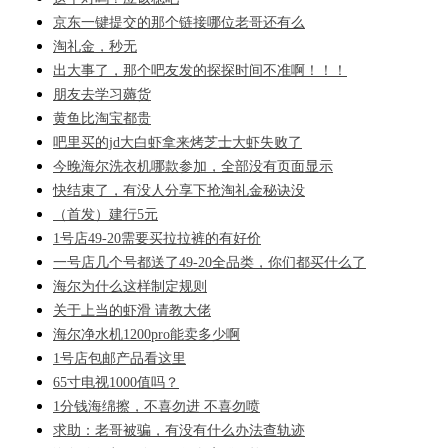
京东一键提交的那个链接哪位老哥还有么
淘礼金，秒无
出大事了，那个吧友发的探探时间不准啊！！！
朋友去学习薅货
黄鱼比淘宝都贵
吧里买的jd大白虾拿来烤芝士大虾失败了
今晚海尔洗衣机哪款参加，全部没有页面显示
快结束了，有没人分享下抢淘礼金秘诀没
（首发）建行5元
1号店49-20需要买拉拉裤的有好价
一号店几个号都送了49-20全品类，你们都买什么了
海尔为什么这样制定规则
关于上当的虾滑 请教大佬
海尔净水机1200pro能卖多少啊
1号店包邮产品看这里
65寸电视1000值吗？
1分钱海绵擦，不喜勿进 不喜勿喷
求助：老哥被骗，有没有什么办法查轨迹