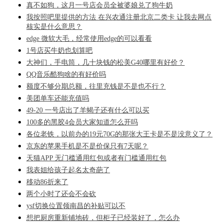
真不如狗，这月一号店会员全被婆娘兑了狗牛奶
我按照吧里提供的方法 在兴农通注册北京二类卡 让我去网点
核实是什么意思？
edge 微软大毛，经常使用edge的可以看看
1号店买牛奶也划算吧
大神们，手电筒，几十块钱的松美G40哪里有好价？
QQ音乐酷狗啥的有好价吗
额度不够分期总额，往里充钱是不是也不行？
美团单车还能充值吗
49-20 一号店出了羊蝎子还有什么可以买
100多的黑胶4会员大家知道怎么开吗
各位老铁，以前办的19元70G的那张大王卡是不是没意义了？
京东的苹果手机是不是价保只有7天呢？
天猫APP 无门槛通用红包或者有门槛通用红包
我表姐给孩子起名太奇葩了
移动86折来了
两个小时了还会不会砍
ysf切换位置领南昌的补贴可以不
想把厨房重新铺地砖，但柜子已经装好了，怎么办