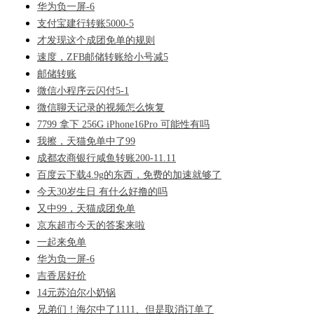
华为负一屏-6
支付宝建行转账5000-5
才发现这个成团免单的规则
速度，ZFB邮储转账给小号减5
邮储转账
微信小程序云闪付5-1
微信聊天记录的视频怎么恢复
7799 拿下 256G iPhone16Pro 可能性有吗
我擦，天猫免单中了99
成都农商银行咸鱼转账200-11.11
百度云下载4.9g的东西，免费的加速就够了
今天30岁生日 有什么好撸的吗
又中99，天猫成团免单
京东超市今天的答案来啦
一起来免单
华为负一屏-6
吉香居好价
14元苏泊尔小奶锅
兄弟们！海尔中了1111、但是取消订单了