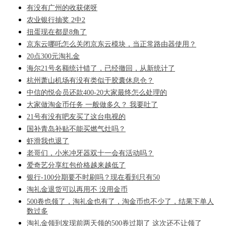
有没有广州的收获佬呀
农业银行抽奖 2中2
扭蛋现在都是8角了
京东云哪吒怎么关闭京东云模块，当正常路由器使用？
20点300元淘礼金
海尔21号名额统计错了，已经撤回，从新统计了
杭州萧山机场有没有类似于胶囊休息仓？
中信的悦会员还款400-20大家最终怎么处理的
大家做淘金币任务 一般做多久？ 我要吐了
21号有没有吧友买了这台电视的
国补青岛补贴不能买燃气灶吗？
虾滑我也退了
老哥们，小米冲牙器双十一会有活动吗？
爱奇艺分享红包价格越来越低了
银行-100分期要不时刷吗？现在看到只有50
淘礼金退货可以再用不 没用金币
500卷也领了，淘礼金也有了，淘金币也不少了，结果下单人
数过多
淘礼金领到发现前两天领的500券过期了 这次还不让领了