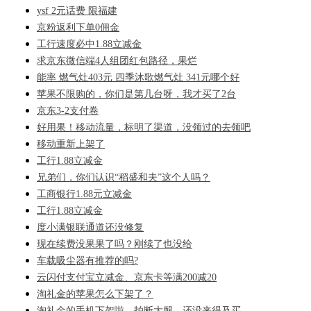
ysf 2元话费 限福建
京粉返利下单0佣金
工行速度必中1.88立减金
求京东微信端4人组团红包路径，果烂
能率 燃气灶403元 四季沐歌燃气灶 341元哪个好
苹果不限购的，你们是第几台呀，我才买了2台
京东3-2支付卷
好用果！移动流量，标明了渠道，没领过的去领吧
移动重新上架了
工行1.88立减金
兄弟们，你们认识“稻盛和夫”这个人吗？
工商银行1.88元立减金
工行1.88立减金
度小满银联通道还没修复
现在续费没果果了吗？刚续了也没给
车载吸尘器有推荐的吗?
云闪付支付宝立减金、京东卡等满200减20
淘礼金的苹果怎么下架了？
淘礼金的手机下架啦，拍断大腿，还没来得及买