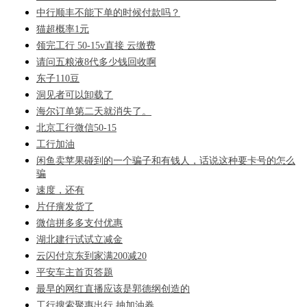
中行顺丰不能下单的时候付款吗？
猫超概率1元
领完工行 50-15v直接 云缴费
请问五粮液8代多少钱回收啊
东子110豆
洞见者可以卸载了
海尔订单第二天就消失了。
北京工行微信50-15
工行加油
闲鱼卖苹果碰到的一个骗子和有钱人，话说这种要卡号的怎么
骗
速度，还有
片仔癀发货了
微信拼多多支付优惠
湖北建行试试立减金
云闪付京东到家满200减20
平安车主首页答题
最早的网红直播应该是郭德纲创造的
工行搜索聚惠出行 抽加油券