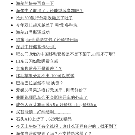
海尔的快去再查一下
海尔中了取消了，还能继续参加吧？
抢到300银行分期没额度了吐了
今年双11越来越差了 毛慌 各种坑
海尔21号撕逼成功
狗东plus会员送红包了还值得开吗
深圳中行储蓄卡8元毛
吧友们,8元的中国移动套餐是不是下架了,办理不了呀?
山东云闪妇取暖费立减
京东售后是不是很差了？
移动苹果分期不出-100可以试试
巴拉巴拉居然不能 换货？
爱媛38号果冻橙17元10斤 , 刚需好价了
兼职跑顺风车会不会影响开车的心态？
玻色因欧莱雅面膜5.9元好价格：bug价格5元
买智能锁，好纠结啊。。。。
石头A10上货了，628元送赠品
今天上午好了有个线报，改什么证券账户的，找不到了
海尔自营改规则了吗？不支持热水器了？