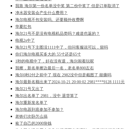
我靠 海尔第一份名单没中奖 第二份中奖了 但是订单取消了
净水器安装会产生什么费用？
海尔电视不包安装吗。还要额外收费啊
华夏红包
海尔21号不是没有电视机品类吗？难道也返的？
电视2s中了
海尔21号下主图没1111中了，但问客服说可以，留吗
你们海尔电视买多大的 55寸还是65寸
1秒的电视中了，好在没有退，海尔闹着玩呢
我擦，新名单擦边最后一名，老名单800左右
海尔0秒2付之前中了 现在 2982没中但是截图了 能撕吗
海尔最新名额出来了2024-10-21 20:00:02 2981****9128 1111元
海尔21号又出了
海尔出名单了 2981，没中 退货算了
海尔重新发名单了
海尔电器到底参加不参加？
老铁们次卧怎么搞
捡了自己的2000块钱