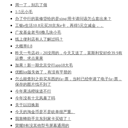
周一了，别忘了领
1-5元小毛
办了中行的装修贷给的是xing/用卡请问该怎么套出来？
工银e生活10.8元买20京东e卡，再得5元立减金，，
广发基金老号0撸几块小毛
线上便利店有人了解过吗？
大概率0.8
昨天一号店49－20没用的，今天又送了，莫斯利安好价39.9有
运费。求点果果
加果！新一期北京交行app18大毛
优酷lot版失效了，有没有平替的
怎么能查到之前买东西的fa~票，当时已经申请了电子fa~票，
保存的图片找不到了
今年果冻橙味道不行
今年没有十元风暴了吗
关于以旧换新
今天的淘金币是不是砍单很严重。
我靠蜂助手京东到家卡买错了！
荣耀8有没其他型号屏幕通用的