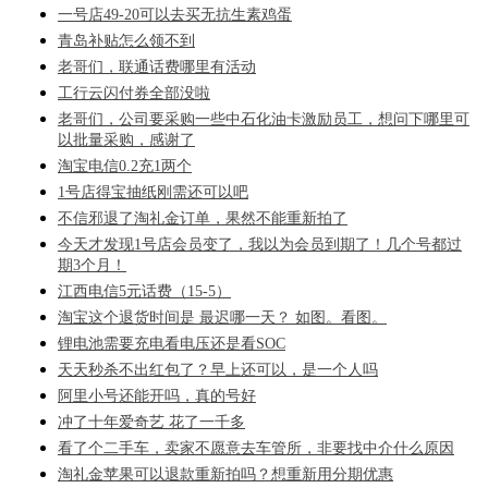
一号店49-20可以去买无抗生素鸡蛋
青岛补贴怎么领不到
老哥们，联通话费哪里有活动
工行云闪付券全部没啦
老哥们，公司要采购一些中石化油卡激励员工，想问下哪里可
以批量采购，感谢了
淘宝电信0.2充1两个
1号店得宝抽纸刚需还可以吧
不信邪退了淘礼金订单，果然不能重新拍了
今天才发现1号店会员变了，我以为会员到期了！几个号都过
期3个月！
江西电信5元话费（15-5）
淘宝这个退货时间是 最迟哪一天？ 如图。看图。
锂电池需要充电看电压还是看SOC
天天秒杀不出红包了？早上还可以，是一个人吗
阿里小号还能开吗，真的号好
冲了十年爱奇艺 花了一千多
看了个二手车，卖家不愿意去车管所，非要找中介什么原因
淘礼金苹果可以退款重新拍吗？想重新用分期优惠