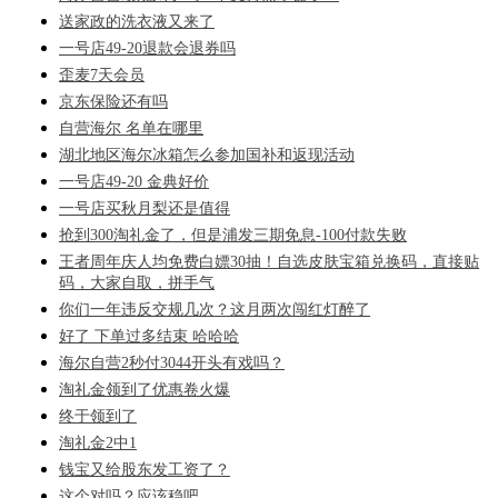
送家政的洗衣液又来了
一号店49-20退款会退券吗
歪麦7天会员
京东保险还有吗
自营海尔 名单在哪里
湖北地区海尔冰箱怎么参加国补和返现活动
一号店49-20 金典好价
一号店买秋月梨还是值得
抢到300淘礼金了，但是浦发三期免息-100付款失败
王者周年庆人均免费白嫖30抽！自选皮肤宝箱兑换码，直接贴
码，大家自取，拼手气
你们一年违反交规几次？这月两次闯红灯醉了
好了 下单过多结束 哈哈哈
海尔自营2秒付3044开头有戏吗？
淘礼金领到了优惠卷火爆
终于领到了
淘礼金2中1
钱宝又给股东发工资了？
这个对吗？应该稳吧