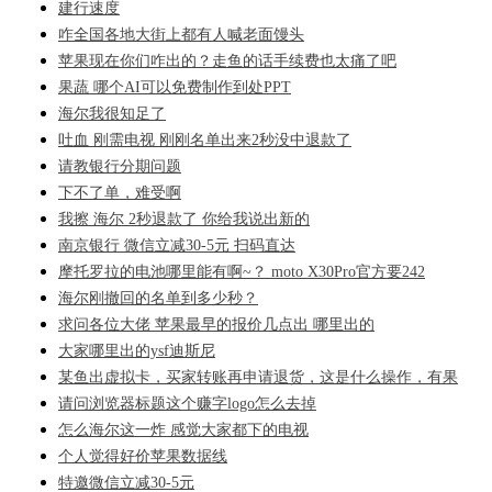
建行速度
咋全国各地大街上都有人喊老面馒头
苹果现在你们咋出的？走鱼的话手续费也太痛了吧
果蔬 哪个AI可以免费制作到处PPT
海尔我很知足了
吐血 刚需电视 刚刚名单出来2秒没中退款了
请教银行分期问题
下不了单，难受啊
我擦 海尔 2秒退款了 你给我说出新的
南京银行 微信立减30-5元 扫码直达
摩托罗拉的电池哪里能有啊~？ moto X30Pro官方要242
海尔刚撤回的名单到多少秒？
求问各位大佬 苹果最早的报价几点出 哪里出的
大家哪里出的ysf迪斯尼
某鱼出虚拟卡，买家转账再申请退货，这是什么操作，有果
请问浏览器标题这个赚字logo怎么去掉
怎么海尔这一炸 感觉大家都下的电视
个人觉得好价苹果数据线
特邀微信立减30-5元