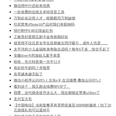
微信用中行还款有优惠
一款免费的在线文本转语音工具
万和起名运营人才，暗戳戳骂万和缺德
印尼禁售iPhone16产品对我们有影响吗
招行刚中0.88元现金红包
工银美好星期五刷卡金有效期好短
就觉得不仅仅是女学生容易被古惑仔吸引，成年人也是……
太平洋的少儿金福终身寿险合适吗？每年6千多，快交不起了
安徽ifree卡想放娃儿童手表里
哈哈，光大转盘第一次中12.8
有好价牛奶吗？求推荐
东哥越来越无耻了
微信小程序云闪付5-1 京东e卡 生活缴费 叠加云闪付5-2
看到这个，我又跑去续费88VIP了。
我曹，这代骁龙提升这么大，现在都接近苹果a18pro了
支付宝大毛
【中国电信】当前套餐享有宽带提速至1000M的服务！扣了20
元游戏礼包可以退掉不