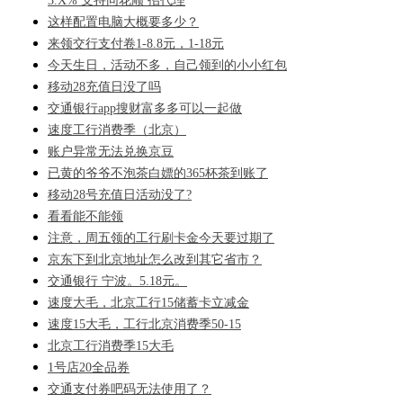
3.X% 支持同花顺 招代理
这样配置电脑大概要多少？
来领交行支付卷1-8.8元，1-18元
今天生日，活动不多，自己领到的小小红包
移动28充值日没了吗
交通银行app搜财富多多可以一起做
速度工行消费季（北京）
账户异常无法兑换京豆
已黄的爷爷不泡茶白嫖的365杯茶到账了
移动28号充值日活动没了?
看看能不能领
注意，周五领的工行刷卡金今天要过期了
京东下到北京地址怎么改到其它省市？
交通银行 宁波。5.18元。
速度大毛，北京工行15储蓄卡立减金
速度15大毛，工行北京消费季50-15
北京工行消费季15大毛
1号店20全品券
交通支付券吧码无法使用了？