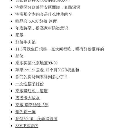
谁知道这种天花板的板怎么拆
注意区分欧莱雅安瓶面膜，套路深深
淘宝那个内购会是什么性质的？
唯品会 60-30 好价 速度
年底将至，提高家中防盗意识
肥肠
好价牛肉馅
11.3号我生日想整一点大闸蟹吃，哪有好价足秤的
邮储
京东买菜北京地区99-50
苹果icould+云盘 12个月50GB权益包
你们的房贷利率降到多少了？
一次性筷子好价
京东赚红包，速度
省省卡大放水
京东 瑞幸秒送-5券
华为负一屏
邮储30-10，没弄得速度
88VIP挺香的