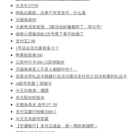
今天中3个99
闲鱼出家政，出来个补充支付，什么鬼
天猫免单99
大家有没有发现，3家活动好像都停了，等31号?
侥幸心理被连砍2次号黑了券不给领了
支付宝2.88
1号店会员大家有多少？
苹果惊喜券500
江苏中行卡500-15苏州除外
天猫免单是人不是人都能中99？…
买麦当劳礼品卡跳建行生活50显示支付完之后没有看到礼品卡
jd超市答题丨得猫卡
今天JD免单：榴莲
光大阳光转盘水
天猫免单水 连中2个 99
支付宝建行转账5000-5
今天京东超市答案
【交通银行】支付立减金，新一周的来领吧～