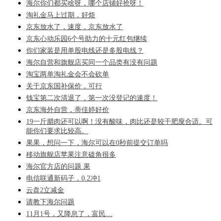
海尔你们都买啥呀，哪个店铺好抢呀！
淘礼金马上过期，好烦
京东放水了，速度，京东放水了
京东心动乐园6个号助力的十元红包继续
你们家装是用单股电线还是多股电线？
海尔自营和旗舰店买同一个品类有没有问题
淘宝两单淘礼金会不会砍单
关于京东国补保价，可行
钱宝第二次清退了，第一次没登记的速度！
京东海外自营，蒂佳婷好价
19一斤腊肉还可以啊！没有酸味，肉比还是较干肥廋合适。可
能你们要求比较高。
果果，想问一下，海尔可以在0秒前提交订单吗
移动旗舰店苹果注意磕角很多
海尔官方店的问题 果
电信联通新码子，0.2冲1
云盘2立减金
请教下海尔问题
11月1号，又降息了，富民…