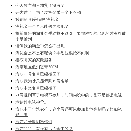
今天数字潮人放货了没有？
开大盾了，为了凑淘金币一个下不动
秒刷新 都是喵呜 淘礼金
淘礼金一个号只能领两次吧？
提前预告的淘礼金手动抢不到呀，要那种突然出现的才有可能
手动抢到
请问我的淘金币怎么不出呢
淘礼金是不是有秘诀？手动压根抢不到啊
撸东哥家的家政服务
湖南地区低消宽带300M
海尔21号名单已经撤回了
海尔我为啥只显示到19号名单
海尔中奖名单已经撤了
21号规则写了电视不参加，时间内没中的，是不是都是电视
老错过电视神价。
海尔中了个洗衣机，这个号还可以参加其他类别吗？比如冰
箱，果
海尔21号规则给你们
海尔1111，有没有后入会中的？