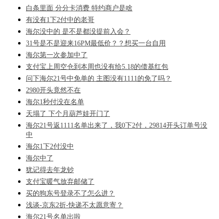
白条里面 分分卡消费 特约商户是啥
有没有1下2付中的老哥
海尔没中的 是不是都没提前入会？
31号是不是迎来16PM最低价？？想买一台自用
海尔第一次参加中了
支付宝上周空仓到本周也没有给5.18的债基红包
问下海尔21号中免单的 主图没有1111的免了吗？
2980开头竟然不在
海尔1秒付没在名单
天塌了 下个月葫芦娃开门了
海尔21号返1111名单出来了，我0下2付，29814开头订单号没
中
海尔1下2付没中
海尔中了
犹记得去年龙钞
支付宝暖气放弃邮储了
买的狗东号登录不了怎么进？
浅谈-京东2折-快递不太愿意寄？
海尔21号名单出啦