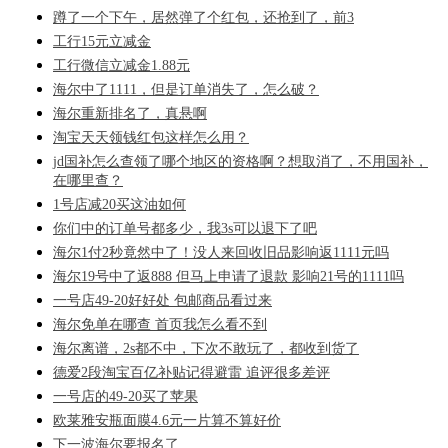
蹲了一个下午，居然弹了个红包，还抢到了，前3
工行15元立减金
工行微信立减金1.88元
海尔中了1111，但是订单消失了，怎么破？
海尔重新排名了，真悬啊
淘宝天天领钱红包这样怎么用？
jd国补怎么查领了哪个地区的资格啊？想取消了，不用国补，
在哪里查？
1号店减20买这油如何
你们中的订单号都多少，我3s可以退下了吧
海尔1付2秒竟然中了！没人来回收旧品影响返1111元吗
海尔19号中了返888 但马上申请了退款 影响21号的1111吗
一号店49-20好好处 包邮商品看过来
海尔免单在哪查 首页我怎么看不到
海尔离谱，2s都不中，下次不敢玩了，都收到货了
德爱2段淘宝百亿补贴记得避雷 追评很多差评
一号店的49-20买了苹果
欧莱雅安瓶面膜4.6元一片算不算好价
下一波海尔要报名了