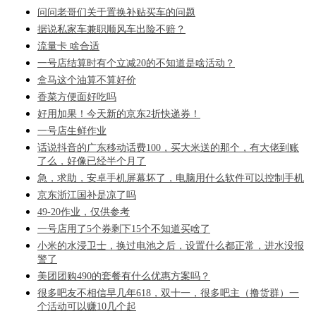
问问老哥们关于置换补贴买车的问题
据说私家车兼职顺风车出险不赔？
流量卡 啥合适
一号店结算时有个立减20的不知道是啥活动？
盒马这个油算不算好价
香菜方便面好吃吗
好用加果！今天新的京东2折快递券！
一号店生鲜作业
话说抖音的广东移动话费100，买大米送的那个，有大佬到账
了么，好像已经半个月了
急，求助，安卓手机屏幕坏了，电脑用什么软件可以控制手机
京东浙江国补是凉了吗
49-20作业，仅供参考
一号店用了5个券剩下15个不知道买啥了
小米的水浸卫士，换过电池之后，设置什么都正常，进水没报
警了
美团团购490的套餐有什么优惠方案吗？
很多吧友不相信早几年618，双十一，很多吧主（撸货群）一
个活动可以赚10几个起