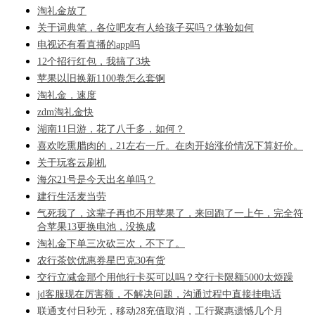
淘礼金放了
关于词典笔，各位吧友有人给孩子买吗？体验如何
电视还有看直播的app吗
12个招行红包，我搞了3块
苹果以旧换新1100卷怎么套锕
淘礼金，速度
zdm淘礼金快
湖南11日游，花了八千多，如何？
喜欢吃熏腊肉的，21左右一斤。在肉开始涨价情况下算好价。
关于玩客云刷机
海尔21号是今天出名单吗？
建行生活麦当劳
气死我了，这辈子再也不用苹果了，来回跑了一上午，完全符
合苹果13更换电池，没换成
淘礼金下单三次砍三次，不下了。
农行茶饮优惠券星巴克30有货
交行立减金那个用他行卡买可以吗？交行卡限额5000太烦躁
jd客服现在厉害额，不解决问题，沟通过程中直接挂电话
联通支付日秒无，移动28充值取消，工行聚惠遗憾几个月