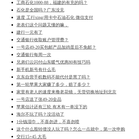
工商石化1000-88，福建的有充的吗？
石化是全国吗？广东没见
速度 工行xing/用卡中石油石化 微信支付
老表们这个问题又懂的嘛，
建行一元有了
交通银行收取账户管理费？
一号店49-20买包邮产品加鸡蛋后不免邮？
交通银行每周一次
兄弟们云闪付山东暖气优惠80有技巧吗
新手机新号有什么毛
京东自营手机数码不能代付是黑了吗？
第一轮苹果大家赚了多少，赔了多少？
家里有老人的速度来撸老花镜，无货切换地址到北京
一号店送了张49-20全品
苹果估计还有三轮 有木有一单没下的
海尔不玩了吗？没活动了
1分钱湿巾，不喜勿进，不喜勿喷
这个什么股转债没人玩了吗？怎么一点就中，第一次申购
交行15+45 大毛