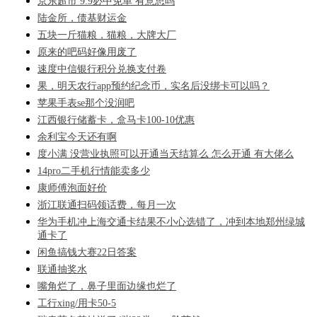
京东超市 9.9必中免单 有意思吗
陆金所，债基财运金
五块一斤猫粮，猫粮，大牌大厂
原来的吧码好像用废了
速度中信银行积分兑换支付卷
果，明天农行app预约纪念币，实名后没绑卡可以吗？
苹果手表se那个没润吧
江西银行储蓄卡，盒马卡100-10优惠
余利宝今天还有啊
度小满 没营业执照可以开通当天结算么 怎么开通 有大佬么
14pro二手机行情能卖多少
康师傅泡面好价
浙江联通扫码领话费，每月一次
华为手机冲上海交通卡结果不小心选错了，冲到本地郑州绿城
通卡了
闲鱼搞钱大赛22日答案
联通抽奖水
嘴角烂了，鼻子里面边缘也烂了
工行xing/用卡50-5