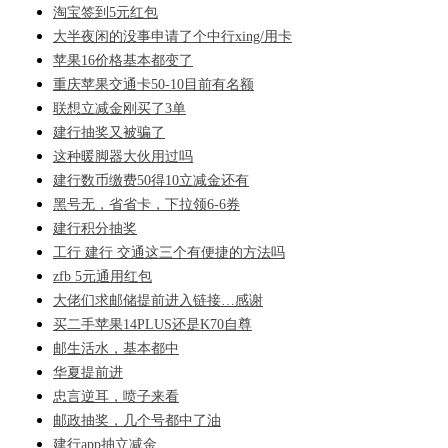
淘宝签到5元红包
大半夜闲的没事申请了个中行xing/用卡
苹果16价格基本都变了
重庆苹果交通卡50-10目前有名额
联想立减金刚买了3单
建行抽奖又被骗了
这种暖脚器大伙用过吗
建行数币缴费50得10立减金还有
黑号无，省省卡，下拉领6-6券
建行积分抽奖
工行 建行 交通这三个有便捷的方法吗
zfb 5元通用红包
大佬们求邮储提前进入链接…感谢
买二手苹果14PLUS还是K70自尊
邮生活水，基本都中
华夏提前进
忠言逆耳，喷子来看
邮政抽奖，几个号都中了油
建行app抽立减金