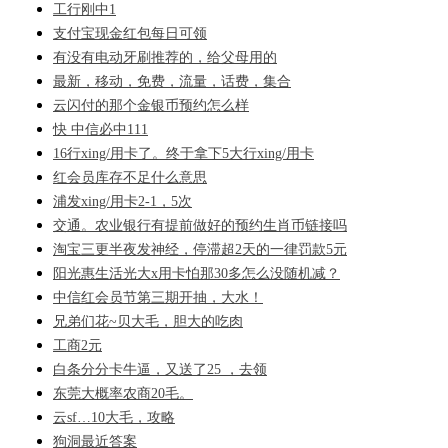
工行刚中1
支付宝现金红包每日可领
有没有电动牙刷推荐的，给父母用的
最新，移动，免费，流量，话费，集合
云闪付的那个金银币预约怎么样
快 中信必中111
16行xing/用卡了。终于拿下5大行xing/用卡
红会员库存不足什么意思
浦发xing/用卡2-1，5次
交通。农业银行有提前做好的预约生肖币链接吗
淘宝三更半夜发神经，停滞超2天的一律罚款5元
阳光惠生活光大x用卡怕那30多怎么没随机减？
中信红会员节第三期开抽，大水！
兄弟们花~贝大毛，胆大的吃肉
工商2元
白条分分卡牛逼，又送了25 ，去领
东莞大概率农商20毛。
云sf…10大毛，攻略
狗洞最近答案