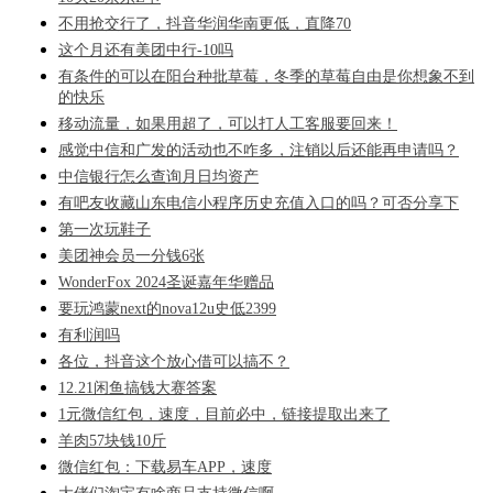
不用抢交行了，抖音华润华南更低，直降70
这个月还有美团中行-10吗
有条件的可以在阳台种批草莓，冬季的草莓自由是你想象不到
的快乐
移动流量，如果用超了，可以打人工客服要回来！
感觉中信和广发的活动也不咋多，注销以后还能再申请吗？
中信银行怎么查询月日均资产
有吧友收藏山东电信小程序历史充值入口的吗？可否分享下
第一次玩鞋子
美团神会员一分钱6张
WonderFox 2024圣诞嘉年华赠品
要玩鸿蒙next的nova12u史低2399
有利润吗
各位，抖音这个放心借可以搞不？
12.21闲鱼搞钱大赛答案
1元微信红包，速度，目前必中，链接提取出来了
羊肉57块钱10斤
微信红包：下载易车APP，速度