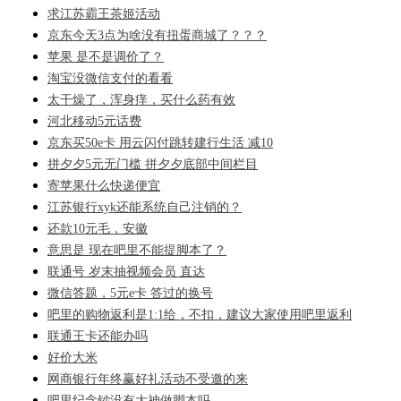
求江苏霸王茶姬活动
京东今天3点为啥没有扭蛋商城了？？？
苹果 是不是调价了？
淘宝没微信支付的看看
太干燥了，浑身痒，买什么药有效
河北移动5元话费
京东买50e卡 用云闪付跳转建行生活 减10
拼夕夕5元无门槛 拼夕夕底部中间栏目
寄苹果什么快递便宜
江苏银行xyk还能系统自己注销的？
还款10元毛，安徽
意思是 现在吧里不能提脚本了？
联通号 岁末抽视频会员 直达
微信答题，5元e卡 答过的换号
吧里的购物返利是1:1给，不扣，建议大家使用吧里返利
联通王卡还能办吗
好价大米
网商银行年终赢好礼活动不受邀的来
吧里纪念钞没有大神做脚本吗