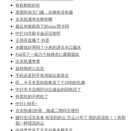
有机鲜奶好价
美团民俗无门槛，自测有没有漏
京东联通率先降价啊
最近有能跟风下的xing/用卡吗
中行10月刷卡金还没发吧
王伟开直播了 抖音
水暖毯好用吗？小米的进出水口漏水
Pdd买了一箱六个核桃杏仁露都退款
京东联通苹果
旋转拖把11左右
手机还是到手有润就出靠谱点
哎，今天冬至给助教送了个1000的礼物
中行车卡没领到50立减金的回电话了
外卖吃的不想吃了
中行1.88毛~
京东快递2折券，做成二维码方便扫
建行生活京东卷 有没到的么 怎么21号了 我的还没给！！有和
我一样情况的么
中信笔笔返五元支付券名额充足