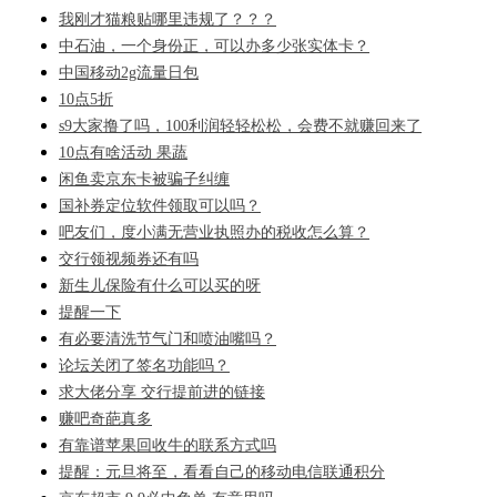
我刚才猫粮贴哪里违规了？？？
中石油，一个身份正，可以办多少张实体卡？
中国移动2g流量日包
10点5折
s9大家撸了吗，100利润轻轻松松，会费不就赚回来了
10点有啥活动 果蔬
闲鱼卖京东卡被骗子纠缠
国补券定位软件领取可以吗？
吧友们，度小满无营业执照办的税收怎么算？
交行领视频券还有吗
新生儿保险有什么可以买的呀
提醒一下
有必要清洗节气门和喷油嘴吗？
论坛关闭了签名功能吗？
求大佬分享 交行提前进的链接
赚吧奇葩真多
有靠谱苹果回收牛的联系方式吗
提醒：元旦将至，看看自己的移动电信联通积分