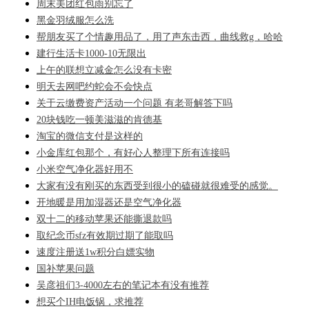
周末美团红包雨别忘了
黑金羽绒服怎么洗
帮朋友买了个情趣用品了，用了声东击西，曲线救g，哈哈
建行生活卡1000-10无限出
上午的联想立减金怎么没有卡密
明天去网吧约蛇会不会快点
关于云缴费资产活动一个问题 有老哥解答下吗
20块钱吃一顿美滋滋的肯德基
淘宝的微信支付是这样的
小金库红包那个，有好心人整理下所有连接吗
小米空气净化器好用不
大家有没有刚买的东西受到很小的磕碰就很难受的感觉。
开地暖是用加湿器还是空气净化器
双十二的移动苹果还能撕退款吗
取纪念币sfz有效期过期了能取吗
速度注册送1w积分白嫖实物
国补苹果问题
吴彦祖们3-4000左右的笔记本有没有推荐
想买个IH电饭锅，求推荐