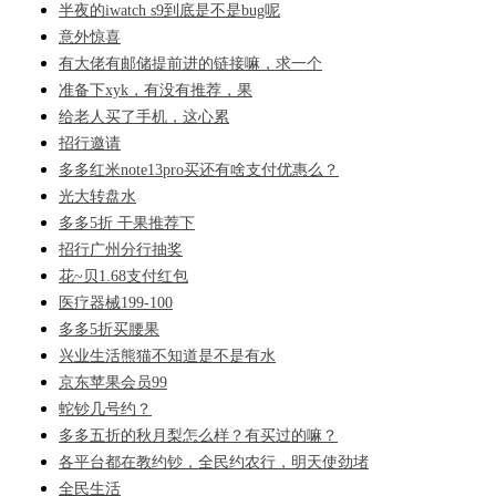
半夜的iwatch s9到底是不是bug呢
意外惊喜
有大佬有邮储提前进的链接嘛，求一个
准备下xyk，有没有推荐，果
给老人买了手机，这心累
招行邀请
多多红米note13pro买还有啥支付优惠么？
光大转盘水
多多5折 干果推荐下
招行广州分行抽奖
花~贝1.68支付红包
医疗器械199-100
多多5折买腰果
兴业生活熊猫不知道是不是有水
京东苹果会员99
蛇钞几号约？
多多五折的秋月梨怎么样？有买过的嘛？
各平台都在教约钞，全民约农行，明天使劲堵
全民生活