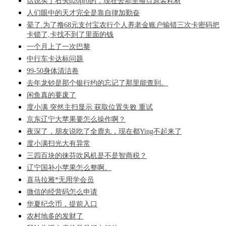
话说买了石头p20pro的，现在去那里撸点原装耗材
人们眼中的天才完全是靠自律加勤奋
晕了.为了撸68元支付宝农行个人养老金账户输错三次卡密码把
卡锁了,卡找不到了里面的钱
一个月上了一次巴黎
中行车卡达标问题
99-50身体清洁卷
去年龙钞是那个银行约的忘记了那里能查到。
闲鱼真的要废了
度小满 突然主扫显示 获取位置失败 重试
京东辽宁大苹果要怎么操作啊？
夜深了，朋友说吃了全鹿丸，现在都Ying不起来了
度小满扫光大有异常
三四百块的徕芬吹风机是不是智商税？
辽宁国补小苹果怎么整啊。
喜马拉雅*无用学会员
微信的经营码怎么申请
华夏纪念币，提前入口
农村地多的发财了