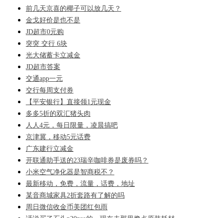
前几天京喜的椰子可以放几天？
金戈好价是也不是
JD超市0元购
突突 交行 6块
光大储蓄卡立减金
JD超市答案
交通app一元
交行每周支付券
【平安银行】直接领1元现金
多多5折的双汇猪头肉
人人4元，每日限量，凌晨搞吧
京津冀，移动5元话费
广东建行立减金
开联通助手送的23瑞辛咖啡券是废券吗？
小米空气净化器是智商税不？
最新移动，免费，流量，话费，地址
某音商城家具2折套路有了解的吗
周日微信收金币美团红包雨