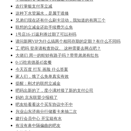
农行掌银支付享立减
这种下水管漏水，是属于谁修
兄弟们现在还有什么刷卡活动，我知道的有两三个
联想的立减金还款手续费怎么免
1号店16-15返利券过期了可以补吗
请问新网VIP为什么搞两个相同存期的定期？有什么不同吗
工 吧吗 登录请检查协议。 这种需要去网点吧？
大佬们 周一的蛇钞有路子吗？带带弟弟有红包
0-15吃肯德基45套餐
今天百度 打车 画脸 什么答案
家人们，饿了么免单真实有效
提醒：刚才的联想立减金
吧码出新的了，度小满对接了新的支付公司
妈的 京东联盟少报税了
吧友给看看这个买车协议中不中
兴业山东济南分行储蓄卡来抽二次
建行会员中心 开宝箱有水
有没有鼻中隔偏曲的吧友