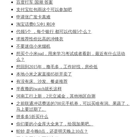
百度打车 国潮 答案
支付宝红包雨这个可以参加吧
申请张广发卡真难
淘宝话费0.5冲1 刚冲
代领5个 ，每个银行 都可以代领5个么？
求推荐性价比高的冲锋衣
不要迷信小米烟机
想买个小米pad，用来学习考试或者看剧，最近有什么活动
么？
想回到2015年，撸毛多，工作好找，房价低
本地小米之家直接85折开卖了
有没有床、沙发、餐桌推荐
半夜撸的iwatch就长这样
河南工行上新，2元立减金，其他地区自测
之前联通冲话费送的700元手机券，可以买啥有润。果蔬了，
马上要过期了。
拼多多5折买什么
你们要的小金库大全来了，给我加果吧。
蛇钞 是今晚0点，还是明天晚上10点？