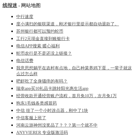
线报迷
- 网站地图
中行速度
度小满扫的银联渠道，刚才银行里提示都自动退款了。
苏州银行都可以预约蛇币
工行2元现金直接到账银行卡
电信APP搜索 暖心福利
蛇币农行是不是还没上链接？
电信话费
我意思想躺平在农村有点地，自己种菜养鸡下蛋，一辈子就这
么过怎么样
吧虾吃了全身骚痒的有吗？
瑞幸app买10礼品卡跳转阳光惠生活app
经营收款开通经营账户流程，首月免10万，次月免1万
狗东1毛钱各类感冒药
中信 挂了一个小时连点器，刚中了1块
中信客服上班了
河南云游神州没奖品了？？？第一个就不中
ANYVIERER 专业版激活码