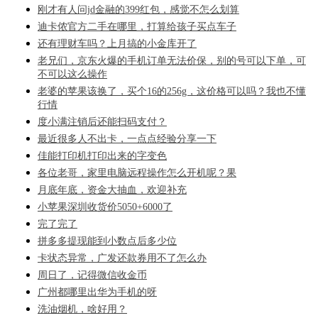
刚才有人问jd金融的399红包，感觉不怎么划算
迪卡侬官方二手在哪里，打算给孩子买点车子
还有理财车吗？上月搞的小金库开了
老兄们，京东火爆的手机订单无法价保，别的号可以下单，可
不可以这么操作
老婆的苹果该换了，买个16的256g，这价格可以吗？我也不懂
行情
度小满注销后还能扫码支付？
最近很多人不出卡，一点点经验分享一下
佳能打印机打印出来的字变色
各位老哥，家里电脑远程操作怎么开机呢？果
月底年底，资金大抽血，欢迎补充
小苹果深圳收货价5050+6000了
完了完了
拼多多提现能到小数点后多少位
卡状态异常，广发还款券用不了怎么办
周日了，记得微信收金币
广州都哪里出华为手机的呀
洗油烟机，啥好用？