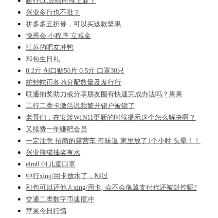
建行CC豆啥时候上新？
兴业多行也不批？
拼多多五折券，可以买这款坚果
悦秀会 小程序 立减金
江苏的吧友冲鸭
和包生日礼
0.2亓 创口贴50片 0.5亓 口罩30只
蛇钞蛇币各地分配数量及发行行
联通抽奖助力或分享朋友圈有快速完成办法吗？果果
工行二类卡激活说频繁开销户被锁了
老哥们，在安装WIN11更新的时候提示这个怎么解决啊？
又续费一年赚吧会员
一定注意 招商的露营车 有味道 家里放了1个小时 头晕！！
兴业熊猫抽奖有水
elm0.01儿童口罩
中行xing/用卡放水了，秒过
和包可以还他人xing/用卡, 会不会像翼支付代还被封控呢?
交通二类数字币速度冲
苹果今日行情