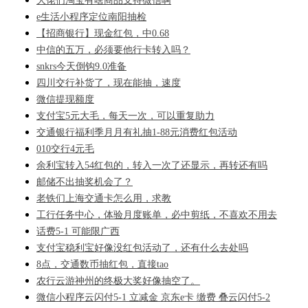
大佬们淘宝有啥商品支持微信啊
e生活小程序定位南阳抽检
【招商银行】现金红包，中0.68
中信的五万，必须要他行卡转入吗？
snkrs今天倒钩9.0准备
四川交行补货了，现在能抽，速度
微信提现额度
支付宝5元大毛，每天一次，可以重复助力
交通银行福利季月月有礼抽1-88元消费红包活动
010交行4元毛
余利宝转入54红包的，转入一次了还显示，再转还有吗
邮储不出抽奖机会了？
老铁们上海交通卡怎么用，求教
工行任务中心，体验月度账单，必中剪纸，不喜欢不用去
话费5-1 可能限广西
支付宝稳利宝好像没红包活动了，还有什么去处吗
8点，交通数币抽红包，直接tao
农行云游神州的终极大奖好像抽空了。
微信小程序云闪付5-1 立减金 京东e卡 缴费 叠云闪付5-2