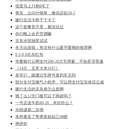
扭蛋马上只剩8毛了
青岛，云闪付领券，微信还款50-5
建行生活卡终于下卡了
这个套餐贵不贵，都没玩过
你们晚上会开空调嘛
京东水饺抽奖试试
冬天玩游戏，有没有什么暖手暖脚的推荐啊
0.5-0.8京东红包
华夏银行云网支付200-20大毛弹窗，不知是否受邀
《14元，五常大米10斤》
老哥们，能通过车牌号查到车主吗
部分支付宝燃气小程序，可以用支付宝实体店立减
建行生活的京东券怎么套啊
饿了么12无门槛可以下商超吗？
一号店送牛奶49-20，有好价么？
JD快递新二折券
本想着卖了苹果奖励自己98呢
神评价