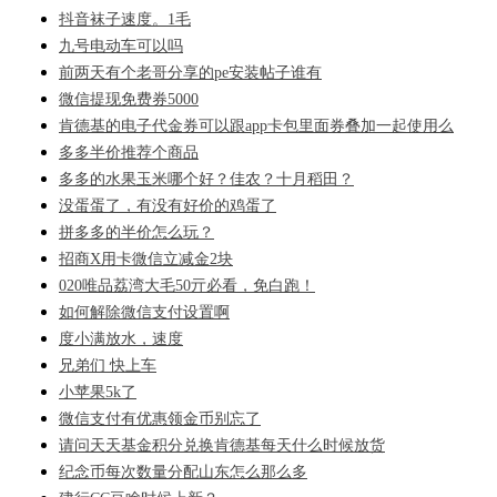
抖音袜子速度。1毛
九号电动车可以吗
前两天有个老哥分享的pe安装帖子谁有
微信提现免费券5000
肯德基的电子代金券可以跟app卡包里面券叠加一起使用么
多多半价推荐个商品
多多的水果玉米哪个好？佳农？十月稻田？
没蛋蛋了，有没有好价的鸡蛋了
拼多多的半价怎么玩？
招商X用卡微信立减金2块
020唯品荔湾大毛50亓必看，免白跑！
如何解除微信支付设置啊
度小满放水，速度
兄弟们 快上车
小苹果5k了
微信支付有优惠领金币别忘了
请问天天基金积分兑换肯德基每天什么时候放货
纪念币每次数量分配山东怎么那么多