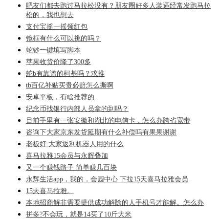
吧友们都去跑过马拉松没有？朋友圈好多人装逼经常发跑马拉
松的，我也想去
支付宝摇一摇领红包
镜框有什么可以挑的吗？
蛇钞一键填写脚本
苹果收货价降了300多
蛇b有靠谱的柯基吗？求推
tb百亿补贴买贵必赔怎么撕啊
安卓平板，有啥推荐的
纪念币找银行内部人员拿的到吗？
目前手里有一张安徽和湖北的电信卡，怎么办跨省宽带
咨询下大家京东发货延期有什么补偿吗有果果谢谢
老板好 大家返利机器人用的什么
喜马拉雅15会员与永辉叠加
又一个赚钱路子 简单赚几百块
永辉生活app，我的，会园中心 下拉15天喜马拉雅会员
15天喜马拉雅。
本地招商解非需要提供成功解除的人手机号才能解。怎么办
拼多?不会玩，就是14买了10斤大米