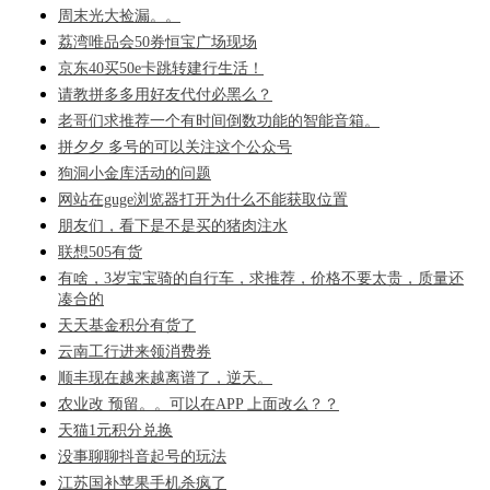
周末光大捡漏。。
荔湾唯品会50券恒宝广场现场
京东40买50e卡跳转建行生活！
请教拼多多用好友代付必黑么？
老哥们求推荐一个有时间倒数功能的智能音箱。
拼夕夕 多号的可以关注这个公众号
狗洞小金库活动的问题
网站在guge浏览器打开为什么不能获取位置
朋友们，看下是不是买的猪肉注水
联想505有货
有啥，3岁宝宝骑的自行车，求推荐，价格不要太贵，质量还
凑合的
天天基金积分有货了
云南工行进来领消费券
顺丰现在越来越离谱了，逆天。
农业改 预留。。可以在APP 上面改么？？
天猫1元积分兑换
没事聊聊抖音起号的玩法
江苏国补苹果手机杀疯了