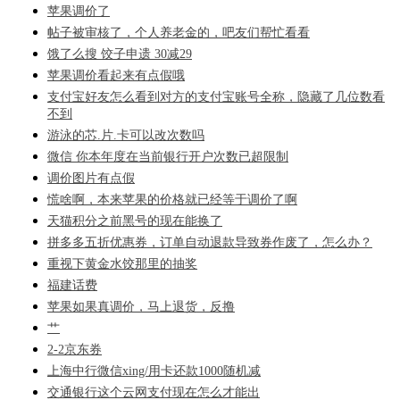
苹果调价了
帖子被审核了，个人养老金的，吧友们帮忙看看
饿了么搜 饺子申遗 30减29
苹果调价看起来有点假哦
支付宝好友怎么看到对方的支付宝账号全称，隐藏了几位数看
不到
游泳的芯.片.卡可以改次数吗
微信 你本年度在当前银行开户次数已超限制
调价图片有点假
慌啥啊，本来苹果的价格就已经等于调价了啊
天猫积分之前黑号的现在能换了
拼多多五折优惠券，订单自动退款导致券作废了，怎么办？
重视下黄金水饺那里的抽奖
福建话费
苹果如果真调价，马上退货，反撸
艹
2-2京东券
上海中行微信xing/用卡还款1000随机减
交通银行这个云网支付现在怎么才能出