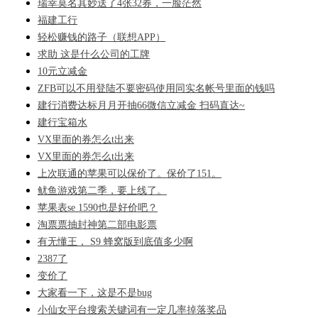
瑞幸莫名其妙送了4张32券，一脸茫然
福建工行
轻松赚钱的路子（联想APP）
求助 这是什么公司的工牌
10元立减金
ZFB可以不用登陆不要密码使用同实名帐号里面的钱吗
建行消费达标月月开抽66微信立减金 扫码直达~
建行宝箱水
VX里面的券怎么t出来
VX里面的券怎么t出来
上次联通的苹果可以保价了。保价了151。
鱿鱼游戏第二季，要上线了。
苹果表se 1590也是好价吧？
淘票票抽封神第二部电影票
有无懂王， S9 蜂窝版到底值多少啊
2387了
变价了
大家看一下，这是不是bug
小仙女平台搜索关键词有一定几率掉落奖品