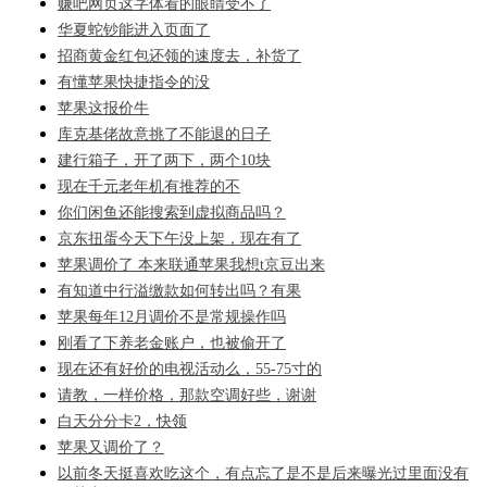
赚吧网页这字体看的眼睛受不了
华夏蛇钞能进入页面了
招商黄金红包还领的速度去，补货了
有懂苹果快捷指令的没
苹果这报价牛
库克基佬故意挑了不能退的日子
建行箱子，开了两下，两个10块
现在千元老年机有推荐的不
你们闲鱼还能搜索到虚拟商品吗？
京东扭蛋今天下午没上架，现在有了
苹果调价了 本来联通苹果我想t京豆出来
有知道中行溢缴款如何转出吗？有果
苹果每年12月调价不是常规操作吗
刚看了下养老金账户，也被偷开了
现在还有好价的电视活动么，55-75寸的
请教，一样价格，那款空调好些，谢谢
白天分分卡2，快领
苹果又调价了？
以前冬天挺喜欢吃这个，有点忘了是不是后来曝光过里面没有