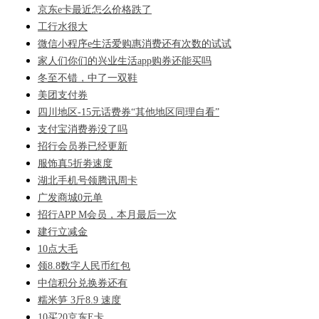
京东e卡最近怎么价格跌了
工行水很大
微信小程序e生活爱购惠消费还有次数的试试
家人们你们的兴业生活app购券还能买吗
冬至不错，中了一双鞋
美团支付券
四川地区-15元话费券“其他地区同理自看”
支付宝消费券没了吗
招行会员券已经更新
服饰真5折劵速度
湖北手机号领腾讯周卡
广发商城0元单
招行APP M会员，本月最后一次
建行立减金
10点大毛
领8.8数字人民币红包
中信积分兑换券还有
糯米笋 3斤8.9 速度
10买20京东E卡