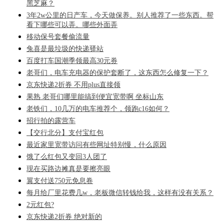
黑芝麻？
3年2w公里的日产车，今天做保养。别人推荐了一些东西。帮
看下哪些可以弄。哪些外面弄
移动保号套餐偷流量
兔喜是最垃圾的快递驿站
百度打车国潮季领最高30元券
老哥们，电车充电器的保护套断了，这东西怎么修复一下？
京东快递2折券 不用plus直接领
果熟 老哥们哪里能搞到便宜宽带啊 坐标山东
老铁们，10几万的电车推荐个，领跑c16如何？
招行拍的露营车
【交行北分】支付宝红包
最近家里宽带访问有些网址特别慢，什么原因
饿了么红包又变回3人团了
现在买路边摊真是要擦亮眼
翼支付送750元免息卷
每月给厂里花费几w，老板微信转钱给我，这样有没有关系？
2元红包?
京东快递2折券 绝对新的