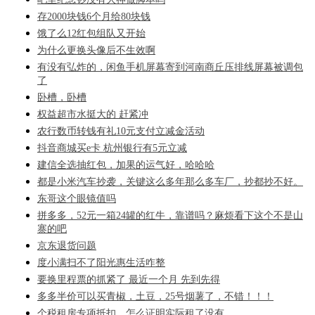
存2000块钱6个月给80块钱
饿了么12红包组队又开始
为什么更换头像后不生效啊
有没有弘炸的，闲鱼手机屏幕寄到河南商丘压排线屏幕被调包
了
卧槽，卧槽
权益超市水挺大的 赶紧冲
农行数币转钱有礼10元支付立减金活动
抖音商城买e卡 杭州银行有5元立减
建信全选抽红包，加果的运气好，哈哈哈
都是小米汽车抄袭，关键这么多年那么多车厂，抄都抄不好。
东哥这个眼镜值吗
拼多多，52元一箱24罐的红牛，靠谱吗？麻烦看下这个不是山
寨的吧
京东退货问题
度小满扫不了阳光惠生活咋整
要换里程票的抓紧了 最近一个月 先到先得
多多半价可以买青椒，土豆，25号烟薯了，不错！！！
个税租房专项抵扣，怎么证明实际租了没有