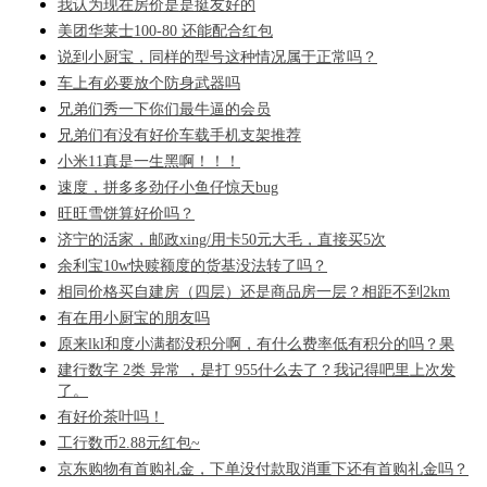
我认为现在房价是是挺友好的
美团华莱士100-80 还能配合红包
说到小厨宝，同样的型号这种情况属于正常吗？
车上有必要放个防身武器吗
兄弟们秀一下你们最牛逼的会员
兄弟们有没有好价车载手机支架推荐
小米11真是一生黑啊！！！
速度，拼多多劲仔小鱼仔惊天bug
旺旺雪饼算好价吗？
济宁的活家，邮政xing/用卡50元大毛，直接买5次
余利宝10w快赎额度的货基没法转了吗？
相同价格买自建房（四层）还是商品房一层？相距不到2km
有在用小厨宝的朋友吗
原来lkl和度小满都没积分啊，有什么费率低有积分的吗？果
建行数字 2类 异常 ，是打 955什么去了？我记得吧里上次发
了。
有好价茶叶吗！
工行数币2.88元红包~
京东购物有首购礼金，下单没付款取消重下还有首购礼金吗？