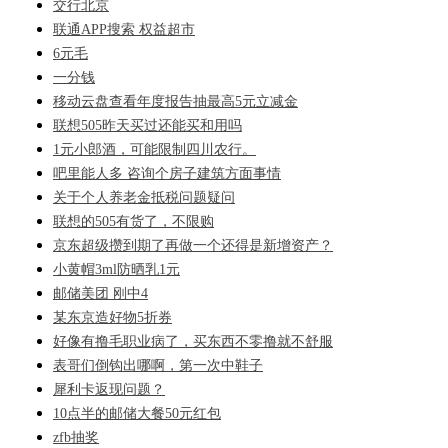
交行北京
联通APP搜索 权益超市
6元毛
一分钱
移动云盘查看年度报告抽最高5元立减金
联想505昨天买过还能买和用吗
1元小郎酒，可能限制四川农行。
吧里能人多 咨询个房子建筑方面事情
关于个人养老金抵税问题疑问
联想的505有货了，不限购
京东超级攒到期了再做一个还得是新增资产？
小黄帽3ml防晒乳1元
邮储美团 刚中4
某东京造好物5折券
好像有撸毛职业病了，买东西不零撸就不舒服
表哥们倒钩出哪啊，第一次中鞋子
犀利卡返现问题？
10点半的邮储大餐50元红包
zfb抽奖