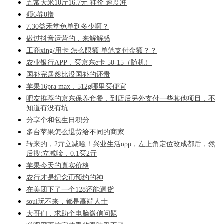
五常大米10斤16.7元 神价 速度冲
领6券0撸
7.30益禾堂免单到多少啊？
做过抖音运营的，来解解惑
工商xing/用卡 怎么限额 单笔支付金额？？
农业银行APP，买京东e卡 50-15（随机）
国补完居然比没国补的还贵
苹果16pra max，512g哪里买便宜
吧友推荐的京东保养套餐，到店后另外支付一些其他项目，不
知道有没有坑
分享个和包生日积分
多台苹果怎么退货给不同的商家
转来的，2亓立减唫！兴业生活αρρ，左上角定位改成都后，然
后搜:立减唫，0.1买2亓
苹果今天的真实价格
农行才是纪念币预约的神
在美团下了一个128还能退货
soul玩不来，都是高端人士
大哥们，求助个电脑微信问题