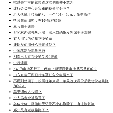
吃过去年亏的都知道这次调价并不意外
建行会员中心开宝箱的积分能买吗？
给大伙说了拉新的活！一个号4元-10元，简单操作
抖音超值团购，有1分钱柠檬茶
幸亏我手速快
买的林内燃气热水器，出水口的铜发黑属于正常吗
有人用我的信息下快递单
牙周炎使用什么牙膏好使？
中国移动2g流量日包
刚寄出去京东快递又发2折券
中行速度
K40的电池不行了，闲鱼上所谓原装电池是不是真的？
山东东营工商银行冬至任务交电费水了
不用到处问了，按照往年来说，苹果这次调价后收货价会均降
200左右
苹果调价多少啊？
个人养老金被偷开了
各位大佬，微信聊天记录不小心删除了，有法恢复嘛
郑州又有老板跑路了？