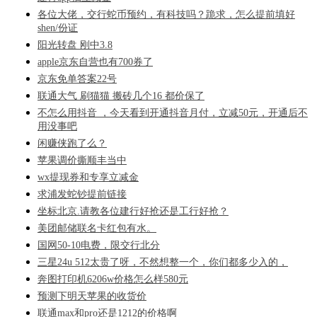
各位大佬，交行蛇币预约，有科技吗？跪求，怎么提前填好
shen/份证
阳光转盘 刚中3.8
apple京东自营也有700券了
京东免单答案22号
联通大气 刷猫猫 搬砖几个16 都价保了
不怎么用抖音 ，今天看到开通抖音月付，立减50元，开通后不
用没事吧
闲赚侠跑了么？
苹果调价撕顺丰当中
wx提现券和专享立减金
求浦发蛇钞提前链接
坐标北京.请教各位建行好抢还是工行好抢？
美团邮储联名卡红包有水。
国网50-10电费，限交行北分
三星24u 512太贵了呀，不然想整一个，你们都多少入的，
奔图打印机6206w价格怎么样580元
预测下明天苹果的收货价
联通max和pro还是1212的价格啊