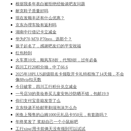
根据我多年表白被拒绝经验谈吧友问题
耐克鞋子质量好吗
现在发顺丰还有什么优惠？
京东办理车险有返利吗
湖南中行借记卡立减金
华为P70,M70,P70pro...选那个？
孩子起名了，感谢吧友们的平安祝福
红包秒到
火车票10元，顺风车8折，代驾8折，过年必备
四川工行20积分抽，中了66.6
2025年18PLUS超级联名卡领取开卡礼特权拖了14天领，不会
像88vip扣天数
今日破零，四川工行积分兑立减金
一号店50的美妆券买儿童安热沙防晒不错，包邮19.9
你们支付宝音箱发货了么
京东快递不给邮寄剃须泡沫怎么办
闲鱼上预售的山姆1000元礼品卡950元，有套路吗？
年终奖发了 奖励自己一个小鼠标吧
工行xing/用卡前俩天没有领到可以试试