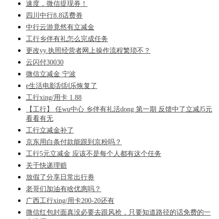
速度，微信提现券！
四川中行8.8话费券
中行云游竟然有立减金
工行乡伴有礼怎么完成任务
更改yy.执照经营者网上操作流程繁琐不？
云闪付30030
微信立减金 宁波
e生活电影刮刮乐恢复了
工行xing/用卡 1.88
【工行】 任wu中心 乡伴有礼活dong 第一期 反馈中了立减J5元
看看有无
工行立减金补了
京东用白条付款能跟到京粉吗？
工行5元立减金 应该不是每个人都有这个任务
关于快递理赔
放假了分享日常出行券
老哥们加油有啥优惠吗？
广西工行xing/用卡200-20还有
微信红包封面真没必要去跟风抢，只要知道路径的话免费的一