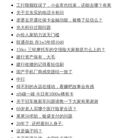
工行限额耽误了，小金库也结束，还能去哪？有果
关于京东买的电话卡有问
老婆去开通社保卡金融功能，被撸了征信么？
光大积分过期问题
dy给人家助力送无门槛
联通存款 存1w3年得1040
150cc 三轮摩托车的交强险大家都是怎么上的？
建行资产保有，大毛
建行收腰的记得看短信刷
国产手机厂商感觉团结一致了
中行
得不到的永远在骚动，看赚吧故事会有感
zfb碰一碰 今日有1000w稀有卡
关于旧车换新车问题请教一下大家有果谢谢
69岁老人买哪个医疗险更合适？
果果50求助，银盛支付的问题
20年了, 还想着别人身子.
这是骗子吗？