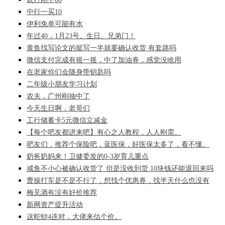
中行一买10
伊利免单可能有水
年过40，1月23号。生日。兄弟门！
黄鱼找写论文的挺写一半就要确认收货 有套路吗
微信支付完成有摇一摇，中了加油券，感觉没啥用
在老家你们会随身带钥匙吗
二年级小朋友学习计划
农夫，广州刚抽中了
今天生日啊，老哥们
工行储蓄卡5元微信立减金
【每个吧友都进来吧】有心之人教程，人人刚需。
吧友们，推荐个保险吧，蓝医保，好医保太多了，看不懂。
奶爸奶妈来！卫健委发的0-3岁育儿重点
咸鱼不小心被确认收货了 但是没收到货 10块钱还能退回来吗
曹操打车是不是不行了，想找个优惠券，找半天什么也没有
梅见酒有没有好价推荐
新网资产提升活动
这蛇钞4连对，大佬来估个价。