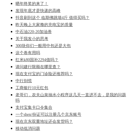
晒年终奖的来了！
发现年底才是快递的高峰
抖音刷到这个 临期佛跳墙4斤 值得买吗？
昨天晚上大家撸的充电宝的质量
中石油220-20加油券
关于我发小的思考
300块你们一般用中包还是大包
这个卷有用吗
红米k80国补2294值吗？
请问建行限额在哪里查？
现在支付宝的门诊险还推荐吗？
中行别慌
工商银行10元红包
老哥们，农夫山泉抽水小程序这几天一直进不去，是我的问题
吗
支付宝集卡口令集合
一个shen/份证可以注册几个京东账号
现在京东双重地址还会发货吗？
移动低消问题