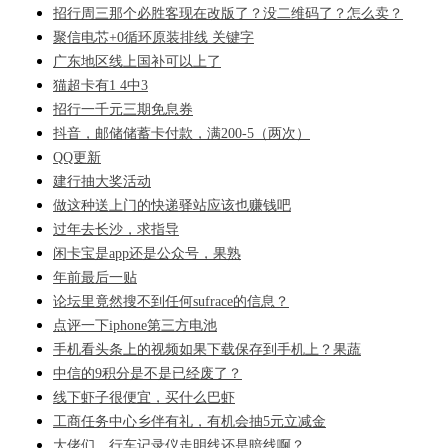
招行周三那个必胜客现在改版了？没二维码了？怎么卖？
聚信电芯+0循环原装排线 关键字
广东地区线上国补可以上了
猫超卡有1 4中3
招行一千元三期免息券
抖音，邮储储蓄卡付款，满200-5（两次）
QQ更新
建行抽大奖活动
做这种送上门的快递驿站应该也赚钱吧
过年去长沙，求指导
闲卡宝是app还是公众号，果熟
年前最后一贴
论坛里竟然搜不到任何sufrace的信息？
点评一下iphone第三方电池
手机看头条上的视频如果下载保存到手机上？果蔬
中信的9积分是不是已经废了？
线下虾子很便宜，买什么巴虾
工商任务中心乡伴有礼，有机会抽5元立减金
大佬们，行车记录仪走明线还是暗线啊？