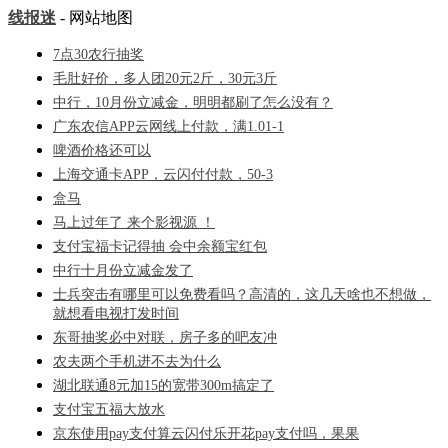
线报迷
- 网站地图
7点30农行抽奖
毛肚好价，多人团20元2斤，30元3斤
中行，10月份立减金，明明都刷了怎么没有？
广东农信APP云网线上付款，满1.01-1
啤酒价格还可以
上海交通卡APP，云闪付付款，50-3
盒马
马上过年了 来个影视源 ！
支付宝福卡记得抽 会中余额宝红包
中行十月份立减金发了
士兵突击有哪里可以免费看吗？高清的，这几天啥也不想做，
就想看电视打发时间
东哥抽奖必中对联，房子多的吧友冲
农夫两个手机进不去为什么
湖北联通8元加15的宽带300m搞定了
支付宝五福大放水
京东使用pay支付算云闪付乐开花pay支付吗，果果