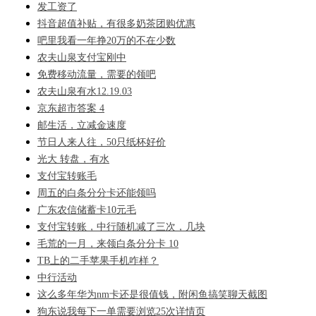
发工资了
抖音超值补贴，有很多奶茶团购优惠
吧里我看一年挣20万的不在少数
农夫山泉支付宝刚中
免费移动流量，需要的领吧
农夫山泉有水12.19.03
京东超市答案 4
邮生活，立减金速度
节日人来人往，50只纸杯好价
光大 转盘，有水
支付宝转账毛
周五的白条分分卡还能领吗
广东农信储蓄卡10元毛
支付宝转账，中行随机减了三次，几块
毛荒的一月，来领白条分分卡 10
TB上的二手苹果手机咋样？
中行活动
这么多年华为nm卡还是很值钱，附闲鱼搞笑聊天截图
狗东说我每下一单需要浏览25次详情页