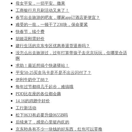
母女平安，一切平安。撒果
工商银行月月刷活动又来了！
春节出去旅游的吧友，哪家app订酒店更便宜？
难受的一批，一顿干了230块，保命要紧
快春节，续个费
胡姬花刚需好价
建行生活的京东专区优惠券退货退券吗？
没怎么出去旅游过，过年打算带孩子去北京玩玩，住哪里合适
啊
求助！最近想搞个快递驿站！
平安50-25买盒马卡是不是不出云闪付了？
伊利牛奶中了88？
每年过节都得几千起步，难搞哦
PDD比在座的各位都会薅
14.16的鸡翅中好价
工行新活动
松下0633有必要升级0655B吗
后续来了，感觉心里挺内疚的
京东秒杀有不少一块钱的好东西，红包可以零撸