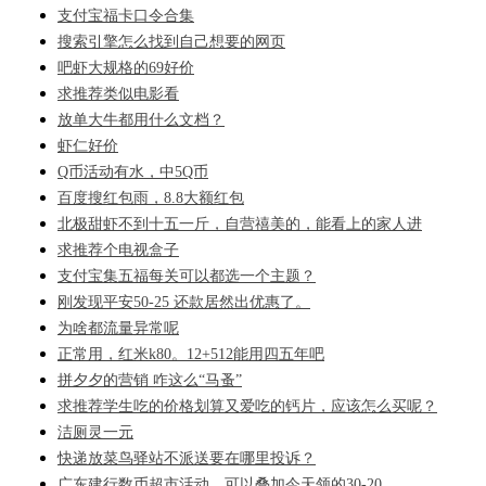
支付宝福卡口令合集
搜索引擎怎么找到自己想要的网页
吧虾大规格的69好价
求推荐类似电影看
放单大牛都用什么文档？
虾仁好价
Q币活动有水，中5Q币
百度搜红包雨，8.8大额红包
北极甜虾不到十五一斤，自营禧美的，能看上的家人进
求推荐个电视盒子
支付宝集五福每关可以都选一个主题？
刚发现平安50-25 还款居然出优惠了。
为啥都流量异常呢
正常用，红米k80。12+512能用四五年吧
拼夕夕的营销 咋这么“马蚤”
求推荐学生吃的价格划算又爱吃的钙片，应该怎么买呢？
洁厕灵一元
快递放菜鸟驿站不派送要在哪里投诉？
广东建行数币超市活动，可以叠加今天领的30-20