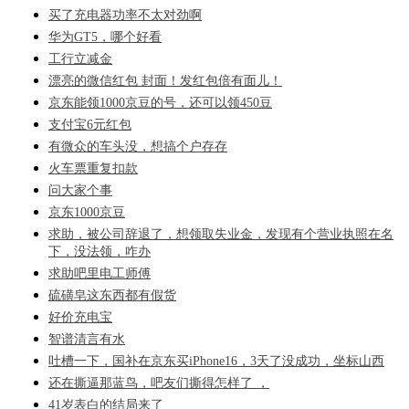
买了充电器功率不太对劲啊
华为GT5，哪个好看
工行立减金
漂亮的微信红包 封面！发红包倍有面儿！
京东能领1000京豆的号，还可以领450豆
支付宝6元红包
有微众的车头没，想搞个户存存
火车票重复扣款
问大家个事
京东1000京豆
求助，被公司辞退了，想领取失业金，发现有个营业执照在名
下，没法领，咋办
求助吧里电工师傅
硫磺皂这东西都有假货
好价充电宝
智谱清言有水
吐槽一下，国补在京东买iPhone16，3天了没成功，坐标山西
还在撕逼那蓝鸟，吧友们撕得怎样了 ，
41岁表白的结局来了