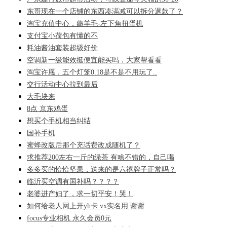
东哥现在一个店铺的东西凑满减可以拆分退款了？
淘宝充值中心，薅羊毛-左下角扭蛋机
支付宝小荷包有懂的不
耗油酱油套装超级好价
空调新一级能效挺便宜能买吗，大家帮看看
淘宝许愿，五个灯笼0.18是不是不用玩了..
交行活动中心拉到最后
大毛块来
8点 京东鸡蛋
想买个手机相当纠结
国补手机
蜜蜂改版后那个充话费改成随机了？
求推荐200左右一斤的绿茶 有啥不错的，自己喝
多多买的恰恰坚果，送来的是六禧牌子正常吗？
临沂买空调有国补吗？？？？
老婆进产妇了，求一切平安！哭！
如何给老人网上开yh卡 vx实名用 谢谢
focus专业相机 永久会员0元