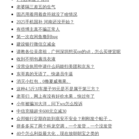
老婆隔三差五的生气
固态用着用着盘符就没了啥情况
2025手机国补 河南还没开始？
有些博主真不骗正常人
第一次在闲鱼撸到bug
建设银行微信立减金
请教各位吴彦祖，广州深圳想买op的x8，怎么买便宜呢
收到不明包裹洗衣液
没营业执照申请什么码能扫美团和京东？
东哥真的无语了。快递员牛逼
消灭小红包，0撸夏威夷果。
这种4.5斤3J车厘子99元是不是属于第三方？
老哥们，网上有没有好价水果，快过年了
小年被骗30大洋，问下wx怎么投诉
中信充猫超卡600元立减30
众邦银行定期存款到底安不安全？刚刚发个帖子，
拼多多买了两个科龙空调，一个发货，一个没发货
40个怎么利益最大化，现在放朝朝宝之类的