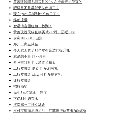
黄盖玻汾哪儿能买到220左右或者更加便宜的
吧码是不是早就无法申请了？
现在ipad9美版到什么价位了？
移动流量
智谱清言领红包，秒到！
黄盖玻汾天猫直接买就227呀。还返10卡
伊利2中2 88，自测
郑州工商立减金
今天发工资了12个哪有合适的提升礼
就是想不开 想不开呀
喜马拉雅月卡，爱奇艺抽奖
工行立减金 储蓄卡 多刷有礼
工行立减金 xing/用卡 多刷有礼
建行立减金
招行抽奖
民生5元立减金，速度
下伊利牛奶有水
河南郑州工行立减金
支付宝里面易捷加油，江苏银行储蓄卡200减20