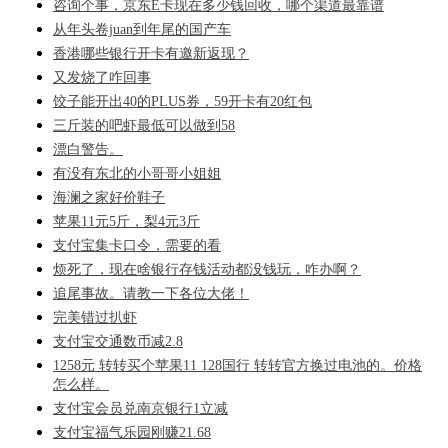
咨询个事，京东E卡现在多少钱回收，哪个渠道最靠谱
从年头卷juan到年尾的国产车
香港哪些银行开卡有邀新返现？
又发烧了咋回事
饺子能开出40的PLUS券，59开卡有20红包
三斤装的吧虾最低可以做到58
漂白警告。
有没有东北的小哥哥小姐姐
海澜之家好价鞋子
苹果11元5斤，梨4元3斤
支付宝集卡口令，需要的看
烦死了，现在啥银行存钱活动都没钱玩，咋办啊？
追尾事故。请教一下各位大佬！
完美错过扒虾
支付宝交通数币减2.8
1258元 转转买个苹果11 128国行 转转官方换过电池的。价格
怎么样。
支付宝会员兑南京银行1立减
支付宝福气乐园刚赚21.68