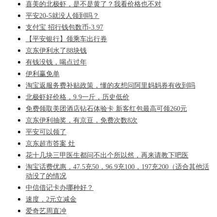
喜美的北极虾，是不是黄了？我看价格也不对
平安20-5就没人领到吗？
支付宝 招行钱包数币-3.97
【平安银行】领乘车出行券
京东伊利水了88块钱
有钱没钱，喝点过年
伊利赢免单
淘宝返服务费补贴政策，懂的友想问阿里妈妈券有收到吗
北极虾好价格，9.9一斤，历史低价
免费领取美团酒店钻石体验卡 新客红包最高可领260元
京东伊利抽奖，有京豆，免费次数8次
平安可以领了
京东超市答案 灶
花十几块三甲医生都问不出个所以然，再来请教下吧医
淘宝话费优惠，47.5充50，96.9充100，197充200（适合其他活
动没了的情况
中信借记卡办哪种好？
速度，2元立减金
爱奇艺周直冲