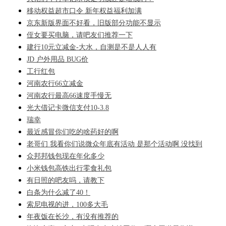
移动权益超市口令 新年权益福利加满
京东新版界面不好看，旧版部分功能不显示
侄女要买电脑，请吧友们推荐一下
建行10元立减金-大水，自测是不是人人有
JD 户外用品 BUG价
工行红包
河南农行66立减金
河南农行最高66速度手慢无
光大借记卡微信支付10-3.8
瑞幸
最近感冒你们吃的啥药好的啊
老哥们 我看你们说微众年底有活动 是那个活动啊 没找到
众邦邦钱包现在年化多少
小米钱包高铁出行零食礼包
有日照的吧友吗，请教下
白条为什么减了40！
索尼电视的进，100多大毛
年夜饭在长沙，有没有推荐的