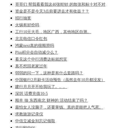
哥哥们 帮我看看我这40张蛇钞 的散张和标十对不对
资金是不是今天3点前要进去才有收益？？
招行抽奖
火锅有好价吗
工行10元大毛，地区广西，其他地区自测。
北京电信口令红包
鸿蒙next真的很顺滑吗
Plus积分会自动减少么？
看见这个中行消费达标就想笑
真不想回老家过年
弱弱的问一下，这种是有什么套路吗？
中国银行2月刷卡活动预告（虽然去年10月都没发）
建行月月开不给我玩了。。。
深圳 话费充值10-5
顺丰 抽 东西南北 财神的 活动结束了吗？
最怕女人没脑子，还要掌钱。真的是能把人气死。
求教旅游记录仪
中信立减金别忘记领取
农行刚中66