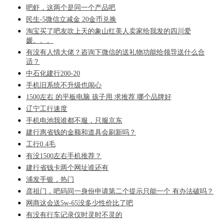
吧虾，这两个是同一个产品吧
民生-5微信立减金 20金币兑换
淘宝买了吧友吹上天的象山红美人卖家给我发的四川爱
媛。。。
有没有人情大佬？咨询下微信的送礼物功能给领导送什么合
适？
中石化建行200-20
手机旧系统不升级也闹心
1500左右 的平板电脑 孩子用 求推荐 哪个品牌好
辽宁工行速度
手机电池我谁都不服，只服京东
建行惠省钱的金额和道具会刷新吗？
工行0.4毛
有没1500左右手机推荐？
建行省钱卡两个网址谁还有
浦发手银，热门
彦祖门，吧码同一身份申请第二个提示只能一个 有办法破吗？
网商这会送5w-65没多少性价比了吧
有没有行车记录仪时灵时不灵的