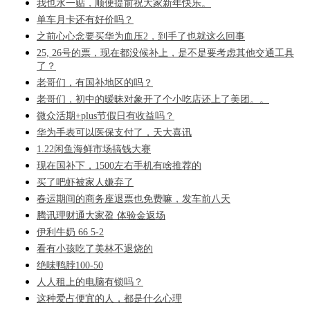
我也水一贴，顺便提前祝大家新年快乐。
单车月卡还有好价吗？
之前心心念要买华为血压2，到手了也就这么回事
25, 26号的票，现在都没候补上，是不是要考虑其他交通工具
了？
老哥们，有国补地区的吗？
老哥们，初中的暧昧对象开了个小吃店还上了美团。。
微众活期+plus节假日有收益吗？
华为手表可以医保支付了，天大喜讯
1.22闲鱼海鲜市场搞钱大赛
现在国补下，1500左右手机有啥推荐的
买了吧虾被家人嫌弃了
春运期间的商务座退票也免费嘛，发车前八天
腾讯理财通大家盈 体验金返场
伊利牛奶 66 5-2
看有小孩吃了美林不退烧的
绝味鸭脖100-50
人人租上的电脑有锁吗？
这种爱占便宜的人，都是什么心理