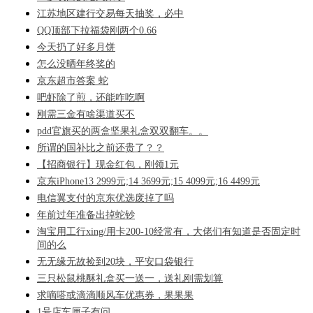
江苏地区建行交易每天抽奖，必中
QQ顶部下拉福袋刚两个0.66
今天扔了好多月饼
怎么没晒年终奖的
京东超市答案 蛇
吧虾除了煎，还能咋吃啊
刚需三金有啥渠道买不
pdd官旗买的两盒坚果礼盒双双翻车。。
所谓的国补比之前还贵了？？
【招商银行】现金红包，刚领1元
京东iPhone13 2999元;14 3699元;15 4099元;16 4499元
电信翼支付的京东优选废掉了吗
年前过年准备出掉蛇钞
淘宝用工行xing/用卡200-10经常有，大佬们有知道是否固定时
间的么
无无缘无故捡到20块，平安口袋银行
三只松鼠桃酥礼盒买一送一，送礼刚需划算
求嘀嗒或滴滴顺风车优惠券，果果果
1号店车厘子有问