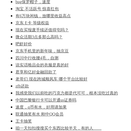
bug保罗帽子，速度
淘宝 不活跃号 惊喜红包
有6万块闲钱，放哪里收益高点
京东 E卡 等级权益
现在买报废手续还值得屯吗？
微众活期3点多那么高吗？
吧虾好价
京东手机里的新年味，抽京豆
四川中行收腰4毛，自测
说实话唯品会的衣服是真的好
君享和亿好金融回款了
老哥们 现在跨城顺风车 哪个平台比较好
zfb还款
我感觉我们以前吃的巧克力都是代可可，根本没吃过真的
中国巴黎银行卡可以开通us证券吗
速度，q币有水，好用请加果
联通抽奖有水 刚中QQ会员
王卡抽奖
咱一天扣扣搜搜买个东西比较半天，有的人……