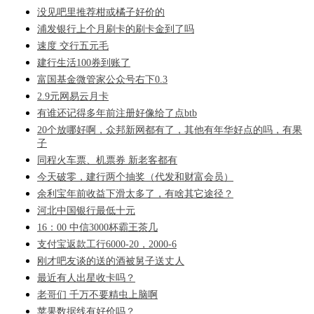
没见吧里推荐柑或橘子好价的
浦发银行上个月刷卡的刷卡金到了吗
速度 交行五元毛
建行生活100券到账了
富国基金微管家公众号右下0.3
2.9元网易云月卡
有谁还记得多年前注册好像给了点btb
20个放哪好啊，众邦新网都有了，其他有年华好点的吗，有果
子
同程火车票、机票券 新老客都有
今天破零，建行两个抽奖（代发和财富会员）
余利宝年前收益下滑太多了，有啥其它途径？
河北中国银行最低十元
16：00 中信3000杯霸王茶几
支付宝返款工行6000-20，2000-6
刚才吧友谈的送的酒被舅子送丈人
最近有人出星收卡吗？
老哥们 千万不要精虫上脑啊
苹果数据线有好价吗？