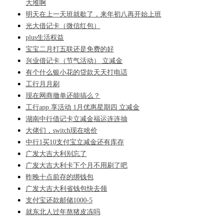
大堆啊
明天在上一天班就歇了，来年初八再开始上班
光大借记卡（微信红包）
plus生活权益
宝宝二月打五联还是免费的好
兴业借记卡（节气活动） 立减金
有个什么银小花的贷款天天打电话
工行月月刷
现在网商撤单还能搞么？
工行app 享活动 1月优惠星期四 立减金
湖南中行借记卡立减金福运连连抽
大佬们，switch现在啥价
中行1买10支付宝立减金还有库存
广发大吉大利别忘了
广发大吉大利卡下个月不用刷了吧
昨晚十点前存的绑钱包
广发大吉大利省钱包快去领
支付宝还款邮储1000-5
就东北人过年熬猪皮冻吗