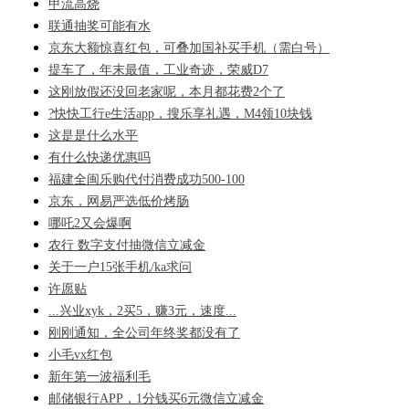
甲流高烧
联通抽奖可能有水
京东大额惊喜红包，可叠加国补买手机（需白号）
提车了，年末最值，工业奇迹，荣威D7
这刚放假还没回老家呢，本月都花费2个了
?快快工行e生活app，搜乐享礼遇，M4领10块钱
这是是什么水平
有什么快递优惠吗
福建全闽乐购代付消费成功500-100
京东，网易严选低价烤肠
哪吒2又会爆啊
农行 数字支付抽微信立减金
关于一户15张手机/ka求问
许愿贴
...兴业xyk，2买5，赚3元，速度...
刚刚通知，全公司年终奖都没有了
小毛vx红包
新年第一波福利毛
邮储银行APP，1分钱买6元微信立减金