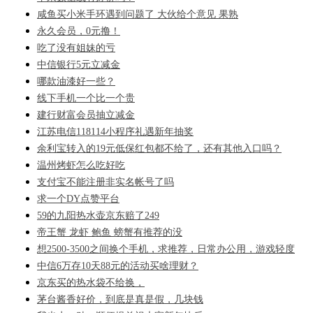
咸鱼买小米手环遇到问题了 大伙给个意见 果熟
永久会员，0元撸！
吃了没有姐妹的亏
中信银行5元立减金
哪款油漆好一些？
线下手机一个比一个贵
建行财富会员抽立减金
江苏电信118114小程序礼遇新年抽奖
余利宝转入的19元低保红包都不给了，还有其他入口吗？
温州烤虾怎么吃好吃
支付宝不能注册非实名帐号了吗
求一个DY点赞平台
59的九阳热水壶京东赔了249
帝王蟹 龙虾 鲍鱼 螃蟹有推荐的没
想2500-3500之间换个手机，求推荐，日常办公用，游戏轻度
中信6万存10天88元的活动买啥理财？
京东买的热水袋不给换，
茅台酱香好价，到底是真是假，几块钱