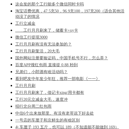
这会发的那个工行能多个微信同时卡吗
淘宝话费优惠，47.5充50，96.9充100，197充200（适合其他活
动没了的情况
工行立减金
……工行月月刷来了，储蓄卡+xy卡
微信工行提现3000
工行月月刷有没有无法参加的？
工行月月刷复活，20大毛
国外网站注册要验证码，中国手机号不行，怎么弄？
百度APP搜红包雨 直接提 0.88 秒到
兄弟们，小郎酒有啥活动吗？
看到吧友中年发少年狂，推荐一部电影《一一》
工行月月刷
工行月月刷来了，借记卡xing/用卡都有
工行20元立减金大毛，速度冲
招行北分周二红包雨
中信6个出来放那里。有没有老哥说下好去处
一号店的车厘子和京鲜生的有啥区别
4j 车厘子 193 五斤，也可以 189（不知道能不能做到 169）