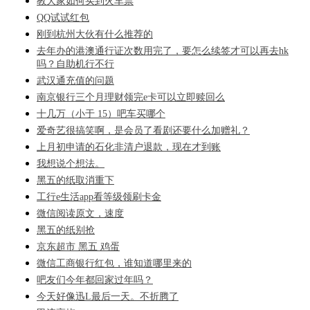
教大家如何买到火车票
QQ试试红包
刚到杭州大伙有什么推荐的
去年办的港澳通行证次数用完了，要怎么续签才可以再去hk
吗？自助机行不行
武汉通充值的问题
南京银行三个月理财领完e卡可以立即赎回么
十几万（小于 15）吧车买哪个
爱奇艺很搞笑啊，是会员了看剧还要什么加赠礼？
上月初申请的石化非清户退款，现在才到账
我想说个想法。
黑五的纸取消重下
工行e生活app看等级领刷卡金
微信阅读原文，速度
黑五的纸别抢
京东超市 黑五 鸡蛋
微信工商银行红包，谁知道哪里来的
吧友们今年都回家过年吗？
今天好像迅L最后一天。不折腾了