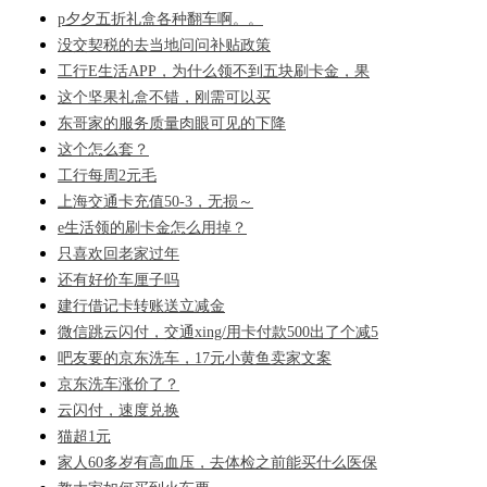
p夕夕五折礼盒各种翻车啊。。
没交契税的去当地问问补贴政策
工行E生活APP，为什么领不到五块刷卡金，果
这个坚果礼盒不错，刚需可以买
东哥家的服务质量肉眼可见的下降
这个怎么套？
工行每周2元毛
上海交通卡充值50-3，无损～
e生活领的刷卡金怎么用掉？
只喜欢回老家过年
还有好价车厘子吗
建行借记卡转账送立减金
微信跳云闪付，交通xing/用卡付款500出了个减5
吧友要的京东洗车，17元小黄鱼卖家文案
京东洗车涨价了？
云闪付，速度兑换
猫超1元
家人60多岁有高血压，去体检之前能买什么医保