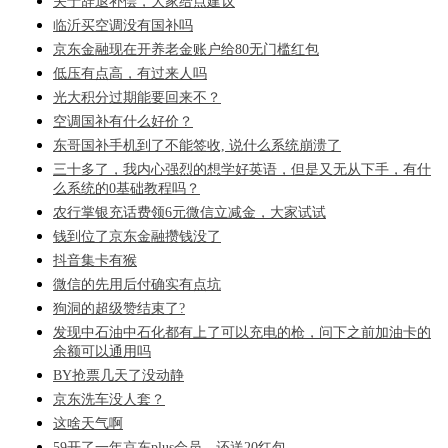
关于辞退补偿，大家给点建议
临沂买空调没有国补吗
京东金融现在开养老金账户给80无门槛红包
低压有点高，有过来人吗
光大积分过期能要回来不？
空调国补有什么好价？
东哥国补手机到了不能签收, 说什么系统崩溃了
三十多了，我内心强烈的想学好英语，但是又无从下手，有什
么系统的0基础教程吗？
农行掌银充话费领6元微信立减金，大家试试
钱到位了京东金融攒钱没了
抖音集卡有猴
微信的先用后付确实有点坑
狗洞的超级赞结束了?
发现中石油中石化都有上了可以充电的枪，问下之前加油卡的
余额可以通用吗
BY抢票几天了没动静
京东洗车没人套？
这啥天气啊
59开了一年京东plus会员，还送20红包