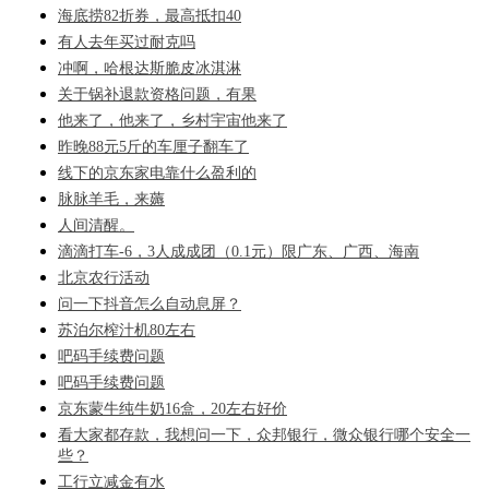
海底捞82折券，最高抵扣40
有人去年买过耐克吗
冲啊，哈根达斯脆皮冰淇淋
关于锅补退款资格问题，有果
他来了，他来了，乡村宇宙他来了
昨晚88元5斤的车厘子翻车了
线下的京东家电靠什么盈利的
脉脉羊毛，来薅
人间清醒。
滴滴打车-6，3人成成团（0.1元）限广东、广西、海南
北京农行活动
问一下抖音怎么自动息屏？
苏泊尔榨汁机80左右
吧码手续费问题
吧码手续费问题
京东蒙牛纯牛奶16盒，20左右好价
看大家都存款，我想问一下，众邦银行，微众银行哪个安全一
些？
工行立减金有水