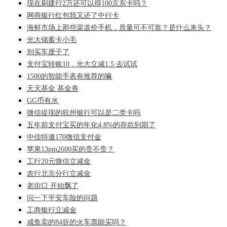
现在刷建行2万还可以得100京东卡吗？
网商银行红包我又还了中行卡
海鲜市场上那些渠道价手机，质量可不可靠？是什么来头？
光大储蓄卡小毛
别买车厘子了
支付宝转账10，光大立减1.5 去试试
1500的智能手表有推荐的嘛
天天基金 基金券
GG币有水
微信提现的杭州银行可以是二类卡吗
五年前支付宝买的年化4.8%的存款到期了
中信特邀170微信支付金
苹果13pm2600买的贵不贵？
工行20元微信立减金
农行北京分行立减金
老街口 开始飘了
问一下平安车险的问题
工商银行立减金
咸鱼卖的84折的火车票能买吗？