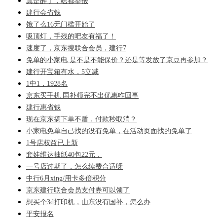
真是醉了，啥都举报
建行会省钱
饿了么16无门槛开始了
吸顶灯，手残的吧友有福了！
速度了，京东搜联合会员，建行7
免单的小家电 是不是不能保价？还是等发放了京豆再参加？
建行开宝箱有水，5立减
1中1，1928名
京东买手机 国补领完不出优惠咋回事
建行惠省钱
现在京东搞下单不盾，付款秒取消？
小家电免单自己找的没有免单，在活动页面找的免单了
1号店权益已上新
套娃维达抽纸40包22元，
一号店过期了，怎么续费合适呀
中行6月xing/用卡多倍积分
京东建行联合会员支付券可以领了
想买个3d打印机，山东没有国补，怎么办
平安报名