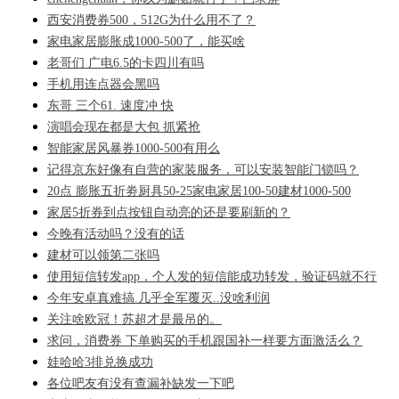
西安消费券500，512G为什么用不了？
家电家居膨胀成1000-500了，能买啥
老哥们 广电6.5的卡四川有吗
手机用连点器会黑吗
东哥 三个61. 速度冲 快
演唱会现在都是大包 抓紧抢
智能家居风暴券1000-500有用么
记得京东好像有自营的家装服务，可以安装智能门锁吗？
20点 膨胀五折劵厨具50-25家电家居100-50建材1000-500
家居5折券到点按钮自动亮的还是要刷新的？
今晚有活动吗？没有的话
建材可以领第二张吗
使用短信转发app，个人发的短信能成功转发，验证码就不行
今年安卓真难搞.几乎全军覆灭..没啥利润
关注啥欧冠！苏超才是最吊的。
求问，消费券 下单购买的手机跟国补一样要方面激活么？
娃哈哈3排兑换成功
各位吧友有没有查漏补缺发一下吧