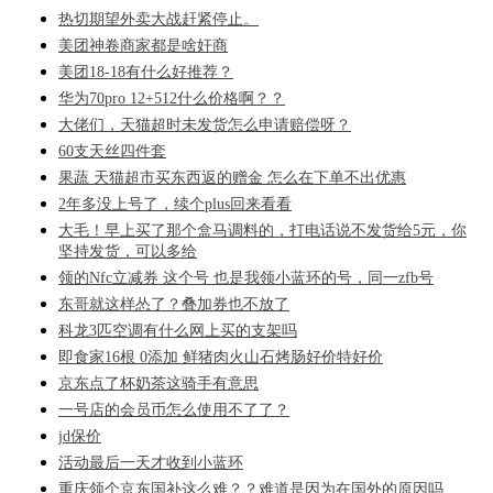
热切期望外卖大战赶紧停止。
美团神卷商家都是啥奸商
美团18-18有什么好推荐？
华为70pro 12+512什么价格啊？？
大佬们，天猫超时未发货怎么申请赔偿呀？
60支天丝四件套
果蔬 天猫超市买东西返的赠金 怎么在下单不出优惠
2年多没上号了，续个plus回来看看
大毛！早上买了那个盒马调料的，打电话说不发货给5元，你
坚持发货，可以多给
领的Nfc立减券 这个号 也是我领小蓝环的号，同一zfb号
东哥就这样怂了？叠加券也不放了
科龙3匹空调有什么网上买的支架吗
即食家16根 0添加 鲜猪肉火山石烤肠好价特好价
京东点了杯奶茶这骑手有意思
一号店的会员币怎么使用不了了？
jd保价
活动最后一天才收到小蓝环
重庆领个京东国补这么难？？难道是因为在国外的原因吗