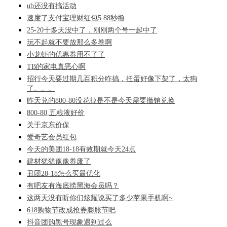
ub还没有搞活动
速度了支付宝理财红包5.88秒撸
25-20十多天没中了，刚刚两个号一起中了
玩不起就不要放那么多卷啊
小龙虾的优惠券用不了了
TB的家电真恶心啊
招行今天要过期几百积分咋搞，扭蛋好像下架了，太狗
了。。。
昨天兑的800-80没花掉是不是今天需要撤销兑换
800-80,五粮液好价
关于京东价保
爱奇艺会员红包
今天的美团18-18有效期就今天24点
建材犹犹豫豫券废了
丑团28-18怎么买最优化
有吧友有海底捞黑海会员吗？
这两天没有听你们炫耀说买了多少苹果手机啊~
618购物节改成抢券膨胀节吧
抖音团购黑号现象遇到过么