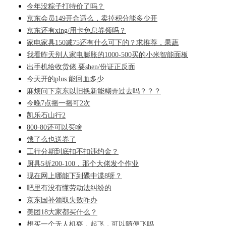
今年没粽子打特价了吗？
京东会员149开合适么，卖掉积分能多少开
京东还有xing/用卡免息券领吗？
家电家具150减75还有什么可下的？求推荐，果蔬
我看昨天别人家电膨胀的1000-500买的小米智能面板
出手机给收货佬 要shen/份证正反面
今天开的plus 能回血多少
麻烦问下京东以旧换新能糊弄过去吗？？？
今晚7点摇一摇可2次
凯乐石山行2
800-80还可以买啥
饿了么也送券了
工行分期到底扣不扣违约金？
厨具5折200-100，那个大佬发个作业
现在网上哪能下到碟中谍8呀？
吧里有没有懂劳动法纠纷的
京东国补领取失败咋办
美团18大家都买什么？
想买一个无人机耍，起飞，可以随便飞吗