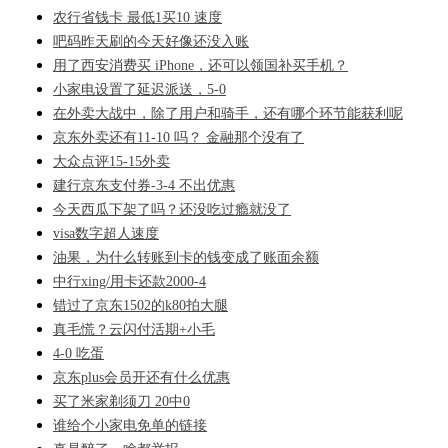
农行省钱卡 最低1买10 速度
吧码昨天刷的今天好像还没入账
用了西安消费买 iPhone，还可以领国补买手机？
小家电设置了延迟派送，5-0
在外卖大战中，除了用户和骑手，还有哪个环节能获利呢
京东外卖还有11-10 吗？ 金融那个没有了
大众点评15-15外卖
建行京东支付券-3-4 不出优惠
今天西瓜下架了吗？还没吃过瘾就没了
visa数字超人速度
油果，为什么转账到卡的钱变成了账面余额
中行xing/用卡还款2000-4
错过了京东1502的k80拍大腿
真毛慌？云闪付活期+小毛
4-0 吃蛋
京东plus会员开还有什么优惠
买了米家剃须刀 20中0
谁给个小家电免单的链接