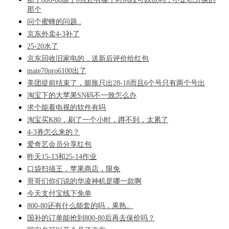
那个
问个蜜蜂的问题..
京东外卖4-3补了
25-20水了
京东回收旧家电的，送新后评价给红包
mate70pro6100出了
美团提前结束了，膨胀只出28-18而且6个号只有两个号出
淘宝下的大苹果SN码不一致怎么办
求个能看电视的软件有吗
淘宝买K80，刷了一个小时，蹲不到，太累了
4-3券怎么来的？
爱奇艺会员分享红包
昨天15-13和25-14作业
口袋扫描王，苹果商店，限免
哥哥们你们说的华凌神机是哪一款啊
今天支付宝线下免单
800-80还有什么能套的吗，果熟。
国补的订单能抢到800-80后再去保价吗？