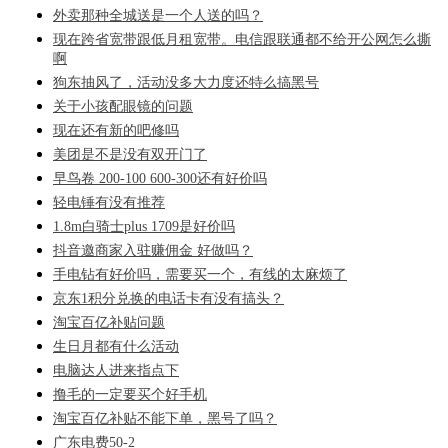
外卖那种全城送是一个人送的吗？
现在跨省宽带跟低月租宽带。电信跟联通都不给开公网怎么撕
啊
狗东抽风了，活动没多大力度还特么搞黑号
关于小孩配眼镜的问题
现在还有新的吧修吗
美团是不是没有双开门了
早鸟卷 200-100 600-300还有好价吗
轻电锤有没有推荐
1.8m白骑士plus 1709是好价吗
抖音邀商家入驻赚佣金 好做吗？
手电钻有好价吗，需要买一个，有线的太麻烦了
京东1积分兑换的电话卡有没有搞头？
淘宝百亿补贴问题
生日月都有什么活动
电脑达人进来指点下
撸毛的一定要买个好手机
淘宝百亿补贴不能下单，黑号了吗？
广东电费50-2