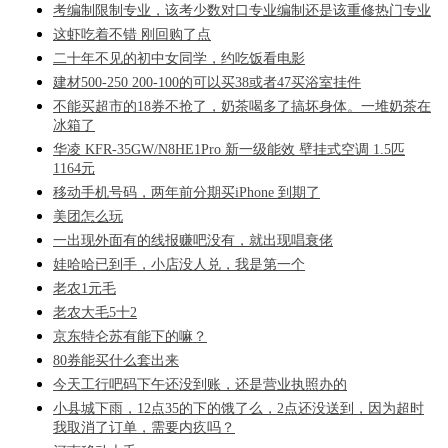
考编制限制专业，该考少数对口专业编制还是该重修热门专业
这虾吃着不错 刚回购了点
二十年不见的初中女同学，约吃饭看电影
建材500-250 200-100的可以买38或者47买浴室挂件
不能买超市的18券不抢了，奶茶喝多了搞坏身体。一堆奶茶在
冰箱了
华凌 KFR-35GW/N8HE1Pro 新一级能效 壁挂式空调 1.5匹
1164元
移动手机号码，两年前分期买iPhone 到期了
美团怎么玩
一出现外面有的线报赚吧没有，就出现唱衰佬
娃哈哈已到手，小店没人兑，我是第一个
老农1元毛
老农大毛5十2
京东特仑苏有能下的嘛？
80券能买什么套出来
今天工行吧码下午还没到账，还是营业执照办的
小县城下雨，12点35的下的饿了么，2点还没送到，因为超时
我取消了订单，需要内疚吗？