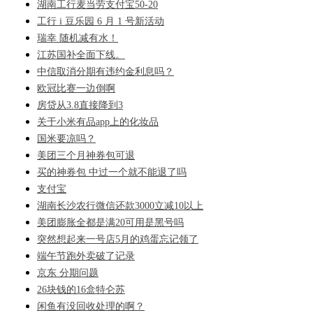
湖南工行麦当劳支付宝50-20
工行 i 豆乐园 6 月 1 号新活动
瑞幸 随机减有水！
江苏国补全面下线。
中信取消分期有违约金利息吗？
欧冠比赛一边倒啊
房贷从3.8直接降到3
关于小米有品app上的化妆品
国米要凉吗？
美团三个月神券包可退
买的神券包 中过一个就不能退了吗
支付宝
湖南长沙农行微信还款3000立减10以上
美团膨胀全都是满20可用是黑号吗
突然想起来一号店5月的鸡蛋忘记领了
端午节跑外卖破了记录
京东 分期问题
26块钱的16盒特仑苏
闲鱼有没回收处理的啊？