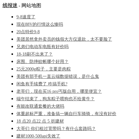
线报迷
- 网站地图
9-8速度了
现在88V的行情这么惨吗
20点特价9-8
美团居然拿外卖员的钱假大方仅退款，太不要脸了
兄弟们电动车电瓶有好价吗
18-18刷不出来了？
床围、防摔蚊帐哪个好用？
25元2000g粽子，主要是肉粽
美团有部手机一直云端数据错误，是什么鬼
闲鱼有手续费了 咋搞手机?
老哥们，现在买16 pro丐版自用，哪里便宜？
端午结束了，狗东粽子喂狗也不给黄牛？
有能改联通套餐的大佬吗
体重超标严重，准备搞一辆自行车骑骑，有没有好价
18 点20 点22 点 5 折建材
大哥们 你们租过宽带吗？有什么套路吗？
建材1000-500api失效了