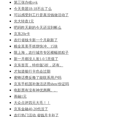
第三张办啥xyk
今天美团18-18不出了么
可以感受到工行是真没钱做活动了
光大转盘1元
吧码昨天刷的今天还没到帐么
京东20e卡
农行省钱卡新一个月刷新了
粮全其美手抓饼快冲。15块
限上海，农行城市专区横幅抓粽子
新一月都没人发1-0.5充值了
京东首页，特价版5折，还有。
才知道银行卡也会过期
蜜蜂话费反撸了能联系用户吗
京东手机国补激活还用shen/份证吗
电影票有没有神优惠啊。。
善融1元
大众点评四元大毛！！
京东金融40-20也没了
农行热门活动 省钱月卡补了