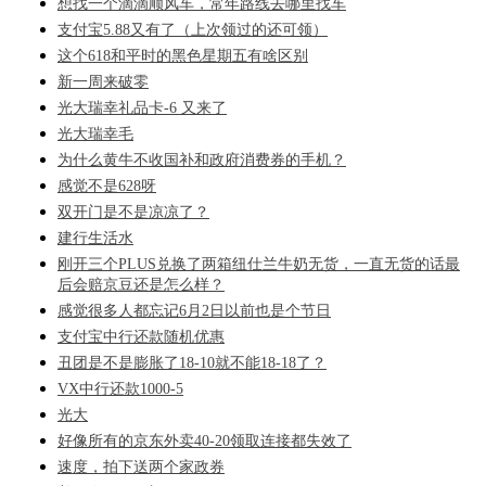
想找一个滴滴顺风车，常年路线去哪里找车
支付宝5.88又有了（上次领过的还可领）
这个618和平时的黑色星期五有啥区别
新一周来破零
光大瑞幸礼品卡-6 又来了
光大瑞幸毛
为什么黄牛不收国补和政府消费券的手机？
感觉不是628呀
双开门是不是凉凉了？
建行生活水
刚开三个PLUS兑换了两箱纽仕兰牛奶无货，一直无货的话最
后会赔京豆还是怎么样？
感觉很多人都忘记6月2日以前也是个节日
支付宝中行还款随机优惠
丑团是不是膨胀了18-10就不能18-18了？
VX中行还款1000-5
光大
好像所有的京东外卖40-20领取连接都失效了
速度，拍下送两个家政券