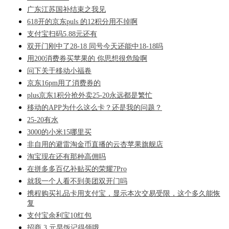
广东江苏国补结束之我见
618开的京东puls 的12积分用不掉啊
支付宝扫码5.88元还有
双开门刚中了28-18 同号今天还能中18-18吗
用200消费券买苹果的 你思想很危险啊
问下关于移动小福卷
京东16pm用了消费券的
plus京东1积分抢外卖25-20永远都是繁忙
移动的APP为什么这么卡？还是我的问题？
25-20有水
3000的小米15哪里买
非自用的避雷淘金币直播的云杏苹果旗舰店
淘宝现在还有那种高佣吗
在拼多多百亿补贴买的荣耀7Pro
就我一个人看不到美团双开门吗
携程购买礼品卡用支付宝，显示本次交易受限，这个多久能恢
复
支付宝余利宝10红包
招商 3 元早饭记得领哦