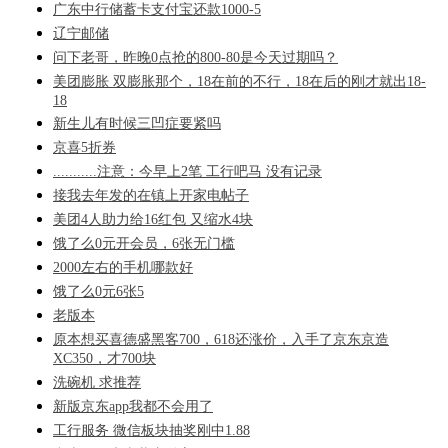
广东中行储蓄卡支付宝还款1000-5
辽宁邮储
问下老哥，昨晚0点抢的800-80是今天过期吗？
美团膨胀 双膨胀那个，18在前的不行，18在后的刚才就出18-
18
新生儿有时候三凹症要紧吗
京喜5折券
...........注意：今早上2笔 工行吧马 没有记录
接我去年发的在镇上开家电帖子
美团4人助力给16红包 又缩水4块
饿了么0元开会员，6张无门槛
2000左右的手机哪款好
饿了么0元6张5
老版本
原本想买喜德盛黑客700，618还涨价，入手了京东京造
XC350，才700块
洗碗机 求推荐
新版京东app我都不会用了
工行服务 微信板块抽奖刚中1.88