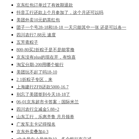
京东红包订单过了有效期退款
抖音工行还款上个月参加了，这个月还可以吗
美团外卖10元奶茶红包
团子一个号28-18和18-18 一天只能其中一张 还是可以各一
四川农行7.88元 速度
五芳斋粽子
800-80买2折粽子是不是能零撸
京东没有plus的现在开，有惊喜
淘宝分期-200用哪个银行
美团玩不起了吗18-10
2.1折粽子专区，来
上海建行ZFB还款5000-16.7
别忘了美团签到今天18-18了
06-01京东超市卡答案：国际米兰
四川农行立减金5.88+2
山东工行，乐惠齐鲁 月月领券
广发车主卡记得报名
京东外卖叠加4-3