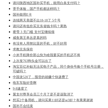
请问陕西地区国补买手机，能用白条支付吗？
烫手体验，国产手机都这样吗？
国补能用E卡
连续两天美团不出18-18了 5个号
请问还有低价买京东省钱卡吗？果熟
蜜雪 3 无门槛 支付宝继续领
咸鱼第王单丛是真的吗
有没有人用努比亚的手机，好不好用
求教京东保价
小米手机降价那么快为啥我要买的手机还不将
上次发763狗头金可以出了
淘宝百亿补贴无法买电子产品，同个身份号换个手机号注册，
可破吗？
中国龙520了，囤货的就赚个快递费了
电车车险好贵啊
9-8速度了
翼支付尊享会员三个月了是不是该取消了
想买2个备用机，请问买果11好还是se3好？有果果谢谢
国补不会结束