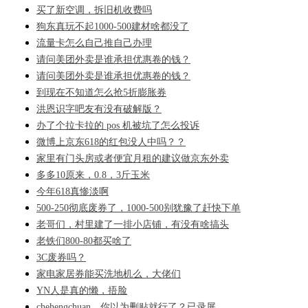
买了新空调，拆旧机收费吗
狗东真玩不起1000-500建材啥都没了
流量卡怎么自己推自己办理
请问美团外卖是谁承担优惠卷的钱？
请问美团外卖是谁承担优惠卷的钱？
到现在不知道怎么抢5折膨胀券
洪恩识字吧友有没有破解版？
办了个拉卡拉的 pos 机被坑了怎么投诉
微博上京东618的红包没人中吗？？
家里有门头房或者便宜月租的建议做京东外卖
多多10原来，0.8，3斤玉米
今年618真惨淡啊
500-250彻底废券了，1000-500别犹豫了赶快下单
老哥们，村里建了一排小店铺，有没有啥搞头
老铁们800-80都买啥了
3C废券吗？
家电家居券能买洗地机么，大佬们
YN人是真的懒，捂脸
chehengchuan，你以为删贴就行了？已录屏