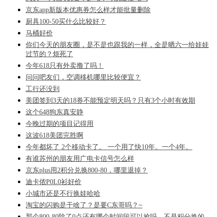
京东app新版本优惠券怎么样才能批量删除
厨具100-50买什么比较好？
马桶好价
你们今天的朋友圈，是不是也跟我的一样，全是晒六一给娃娃
过节的？烦死了
今年618只有外卖撸了吗！
问问吧友们，空调移机哪里比较便宜？
工行还没到
美团签到3天的18券不能预定明天吗？只有3个小时有效期
这个648狗东真安静
今晚过期的项目记得用
这波618美团完胜啊
今年都坏了 2个移动卡了。 一个用了快10年。一个4年。
有谁苏州的朋友用广电卡信号怎么样
京东plus用2积分兑换800-80，哪里退掉？
迪卡侬P0L0衫好价
小城市还是不行换娃哈哈
淘宝的闪购是干啥了？是要C东哥吗？~
那个800-80除了0点还有哪个时间段可以抢吗，不是积分换的