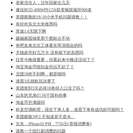
老家没住人，过年回家住几天
康佳BCD-498WPEG5S双变频双循环900多
美团膨胀的18-18小米手机问题请教！！
有好价东北大米推荐吗
库迪1.6无限下啊
建融家园抽奖那个图标点不动
有吧友来北京工体看东哥演唱会的吗
天猫超市好几万卡 没有能下的东西吗
往常今晚很重要，但看起来今晚没活动了？
淘宝淘金币抵扣金也玩不起了？
丑团18抢不到啊，都是喵呜
凌晨3点就欧冠决赛了
美团签到3天必得18券得入口没了吗？
山东的兄弟们 问个国补的事
淘金币升满级吗
科龙空调刚需，现在下单人多，凌晨下单有成功的可能吗？
美团膨胀3中2.不知道是不是水。
京东，iPhone16 PM，7756元(需领消费券)
请教一个招行刷消费的问题