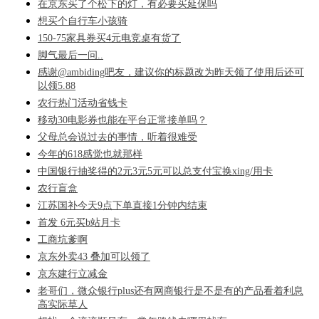
在京东买了个松下的灯，有必要买延保吗
想买个自行车小孩骑
150-75家具券买4元电竞桌有货了
脚气最后一问..
感谢@ambiding吧友，建议你的标题改为昨天领了使用后还可
以领5.88
农行热门活动省钱卡
移动30电影券也能在平台正常接单吗？
父母总会说过去的事情，听着很难受
今年的618感觉也就那样
中国银行抽奖得的2元3元5元可以总支付宝换xing/用卡
农行盲盒
江苏国补今天9点下单直接1分钟内结束
首发 6元买b站月卡
工商坑爹啊
京东外卖43 叠加可以领了
京东建行立减金
老哥们，微众银行plus还有网商银行是不是有的产品看着利息
高实际草人