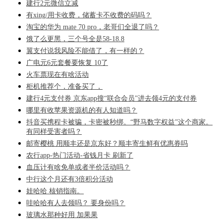
建行2元微信立减
有xing/用卡收费，储蓄卡不收费的码吗？
淘宝的华为 mate 70 pro，老哥们全退了吗？
饿了么更黑，三个号全是58-18.8
翼支付说我风险不能借了，有一样的？
广电元6元套餐要恢复 10了
火车票现在有啥活动
柜机推荐个，准备买了，
建行4元支付券 京东app搜“联合会员”进去领4元的支付券
哪里有收苹果资源机的有人知道吗？
抖音买携程卡被骗，卡密被秒绑。“野马数字权益”这个商家。
有同样受害者吗？
邮寄樱桃 用顺丰还是京东好？顺丰寄生鲜有优惠券吗
农行app-热门活动-省钱月卡 刷新了
血压计有啥免单或者半价活动吗？
中行这个月还有3倍积分活动
娃哈哈 核销指南。
哇哈哈有人去领吗？ 要身份吗？
玻璃水那种好用 加果果