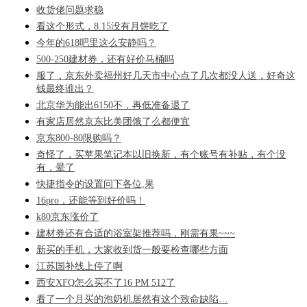
收货佬问题求稳
看这个形式，8.15没有月饼吃了
今年的618吧里这么安静吗？
500-250建材券，还有好价马桶吗
服了，京东外卖福州好几天市中心点了几次都没人送，好奇这
钱最终谁出？
北京华为能出6150不，再低准备退了
有家店居然京东比美团饿了么都便宜
京东800-80限购吗？
奇怪了，买苹果笔记本以旧换新，有个账号有补贴，有个没
有，晕了
快捷指令的设置问下各位,果
16pro，还能等到好价吗！
k80京东涨价了
建材券还有合适的浴室架推荐吗，刚需有果~~~
新买的手机，大家收到货一般要检查哪些方面
江苏国补线上停了啊
西安XFQ怎么买不了16 PM 512了
看了一个月买的泡奶机居然有这个致命缺陷…