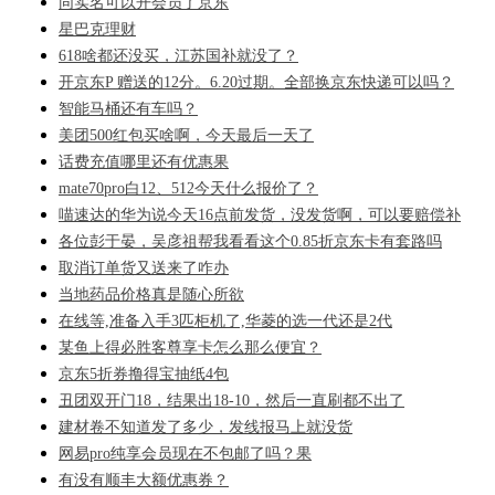
同实名可以开会员了京东
星巴克理财
618啥都还没买，江苏国补就没了？
开京东P 赠送的12分。6.20过期。全部换京东快递可以吗？
智能马桶还有车吗？
美团500红包买啥啊，今天最后一天了
话费充值哪里还有优惠果
mate70pro白12、512今天什么报价了？
喵速达的华为说今天16点前发货，没发货啊，可以要赔偿补
各位彭于晏，吴彦祖帮我看看这个0.85折京东卡有套路吗
取消订单货又送来了咋办
当地药品价格真是随心所欲
在线等,准备入手3匹柜机了,华菱的选一代还是2代
某鱼上得必胜客尊享卡怎么那么便宜？
京东5折券撸得宝抽纸4包
丑团双开门18，结果出18-10，然后一直刷都不出了
建材卷不知道发了多少，发线报马上就没货
网易pro纯享会员现在不包邮了吗？果
有没有顺丰大额优惠券？