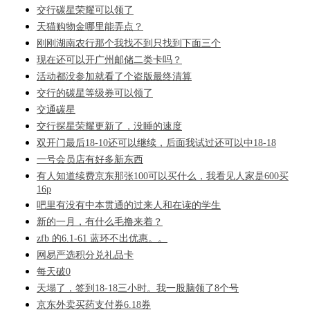
交行碳星荣耀可以领了
天猫购物金哪里能弄点？
刚刚湖南农行那个我找不到只找到下面三个
现在还可以开广州邮储二类卡吗？
活动都没参加就看了个盗版最终清算
交行的碳星等级券可以领了
交通碳星
交行探星荣耀更新了，没睡的速度
双开门最后18-10还可以继续，后面我试过还可以中18-18
一号会员店有好多新东西
有人知道续费京东那张100可以买什么，我看见人家是600买
16p
吧里有没有中本贯通的过来人和在读的学生
新的一月，有什么毛撸来着？
zfb 的6.1-61 蓝环不出优惠。。
网易严选积分兑礼品卡
每天破0
天塌了，签到18-18三小时。我一股脑领了8个号
京东外卖买药支付券6.18券