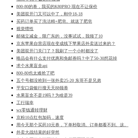
800-80的卷，我买的K80PRO 现在不让保价
美团双开门又可以中了，刚中18-18
买药订单买了洗洁精+肥皂。就送了肥皂
视觉惯性
邮储立减金，限广东的，没事试试，我领了10
京东苹果自营店现在变成线下苹果店外卖送过来的？
美团双开门关门了？我刷了一个小时都没了
唯品会有什么支付优惠和免邮券吗？中了50-30想花掉
求个水果盲盒api
800-80也太难抢了吧
五个号都没抢到一张外卖25-20 东哥不是兄弟
平安口袋银行搜天天88领券
水果盲盒不是19吗？为啥是39
工行瑞幸
wx零钱通转理财
京粉10点红包加码，速度
用今天那个买药10元券，下单秒取消。订单都看不到。这。
外卖大战结束的好突然