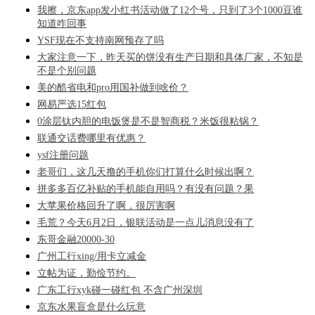
我擦，京东app发小红书活动做了12个号，只到了3个1000豆谁
知道咋回事
YSF现在不支持南网预存了吗
大家注意一下，昨天买的饼没有生产日期和具体厂家，不知是
不是个别问题
美的酷省电和pro用国补做到啥价？
网易严选15红包
0涂层钛内胆的电饭煲是不是智商税？米饭很粘锅？
联通交话费哪里有优惠？
ysf注册问题
老哥们，这几天撸的手机你们打算什么时候出啊？
拼多多百亿补贴的手机能自用吗？有没有问题？果
大苹果价格回升了啊，很厉害啊
毛荒？今天6月2日，银联活动是一点儿消息没有了
东哥金融20000-30
广州工行xing/用卡立减金
立帖为证，勤俭节约。
广东工行xyk碰一碰红包 不含广州深圳
京东水果盲盒是什么玩意