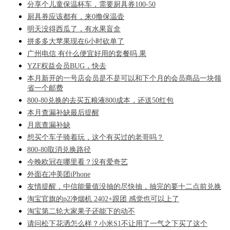
分享个儿童保温杯车，需要厨具券100-50
厨具券应该都有，来0撸保温壶
明天没得西瓜了，有水果盲盒
拼多多大苹果现在6小时砍单了
广州电信 有什么便宜好用的套餐吗 果
YZF权益会员BUG，快去
本月新开的一号店会员是不是可以和下个月的会员商品一块领
省一个邮费
800-80兑换的去买五粮液800成本，还送50红包
本月查漏补缺最后提醒
月底查漏补缺
想买个车子骑着玩，这个有买过的老哥吗？
800-80取消兑换路径
今晚欧冠在哪里看？没有爱奇艺
外面在冲美团iPhone
友情提醒，中信能量值没抽的尽快抽，抽完的要十二点前兑换
淘宝官旗的p2净烟机 2402+跟团 感觉也可以上了
淘宝第二轮大家果子还能下的动不
请问松下花洒怎么样？小米S1不让用了一气之下买了这个