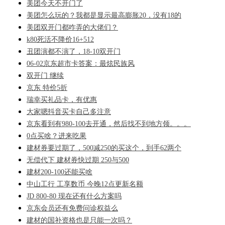
美团今天不开门了
美团怎么玩的？我都是显示最高膨胀20，没有18的
美团双开门都咋弄的大佬们？
k80死活不降价16+512
丑团演都不演了，18-10双开门
06-02京东超市卡答案：最炫民族风
双开门 继续
京东 特价5折
瑞幸买礼品卡，有优惠
大家嗯抖音买卡自己多注意
京东看到有980-100去开通，然后找不到地方领。。。
0点买啥？进来吃果
建材券要过期了，500减250的买这个，到手62两个
无偿代下 建材券快过期 250与500
建材200-100还能买啥
中山工行 工享数币 今晚12点更新名额
JD 800-80 现在还有什么方案吗
京东会员还有免费问诊权益么
建材的国补资格也是只能一次吗？