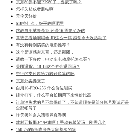
京东80券不能下K80了，要废了吗？
怎样关贴或者删帖啊
天伦天好价
618抢什么，好平静啊吧里
求教自用苹果是15 还是16 需要512g的
真该去看场演唱会 JD这么一搞 感觉今天没活动了
有没有特别搞笑的电影推荐？
这个是该感谢东哥，还是那团，
请教一下各位，电动车电动摩托怎么买？
美团退货。18-18这个券会退回吗？
中行的支付超给力转账也算的吧
京东外卖券来了
自用16-PRO-256 什么价位能买
经常打车，什么平台长期用下来性价比高
订单消失术的号不给保价了，不知道现在是部分帐号测试还是
全部帐号了
昨天领的京东话费券真香啊
建材五折那3个好难啊！手动有希望吗！刚需几个
150-75的5折膨胀卷大家都买的啥