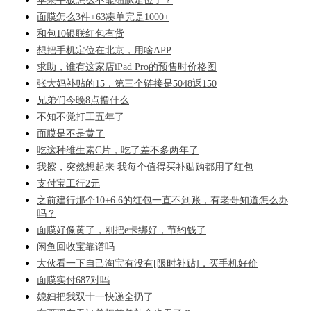
苹果平板怎么不能细腻定位了？
面膜怎么3件+63凑单完是1000+
和包10银联红包有货
想把手机定位在北京，用啥APP
求助，谁有这家店iPad Pro的预售时价格图
张大妈补贴的15，第三个链接是5048返150
兄弟们今晚8点撸什么
不知不觉打工五年了
面膜是不是黄了
吃这种维生素C片，吃了差不多两年了
我擦，突然想起来 我每个值得买补贴购都用了红包
支付宝工行2元
之前建行那个10+6.6的红包一直不到账，有老哥知道怎么办
吗？
面膜好像黄了，刚把e卡绑好，节约钱了
闲鱼回收宝靠谱吗
大伙看一下自己淘宝有没有[限时补贴]，买手机好价
面膜实付687对吗
媳妇把我双十一快递全扔了