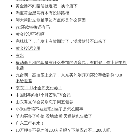
黄金撸不到赔偿就退吧，换个店下
淘宝黄金黑号有木有投诉路径
脚大拇趾左侧趾甲边有点疼是什么原因
yzf还款链接还有吗
黄金投诉不行啊
完球球了，广发卡有效期过了，溢缴款转不出来了
黄金投诉没用
有水
移动低月租的套餐有什么叠加的语音包，有时候工作上需要打
电话
九命啊，高血压上来了，京东买的剃须刀还没手收到降40.0，
不给退差
京东11.11小金库支付券！
中国移动0撸1个月芒果TV会员
山东翼支付会员别忘了周五领券
小米ai音箱不被发现dlna了是怎么回事
羊肉买多了咋整 没地放 昨天退款也失败了
广东工行有水！
10万押金不是才够200人分吗？下单应该不止200人吧