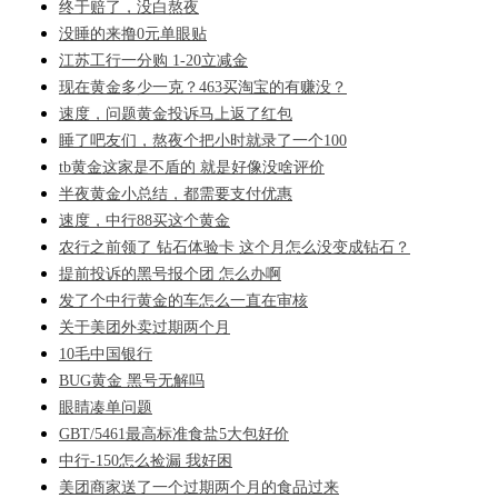
终于赔了，没白熬夜
没睡的来撸0元单眼贴
江苏工行一分购 1-20立减金
现在黄金多少一克？463买淘宝的有赚没？
速度，问题黄金投诉马上返了红包
睡了吧友们，熬夜个把小时就录了一个100
tb黄金这家是不盾的 就是好像没啥评价
半夜黄金小总结，都需要支付优惠
速度，中行88买这个黄金
农行之前领了 钻石体验卡 这个月怎么没变成钻石？
提前投诉的黑号报个团 怎么办啊
发了个中行黄金的车怎么一直在审核
关于美团外卖过期两个月
10毛中国银行
BUG黄金 黑号无解吗
眼睛凑单问题
GBT/5461最高标准食盐5大包好价
中行-150怎么捡漏 我好困
美团商家送了一个过期两个月的食品过来