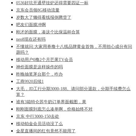
0536好坑开通壁挂炉还得需要四证一标
京东会员领8G移动流量
岁数大了懒得看线报倒腾货了
吧友们面膜冲啊
刚才的面膜，凑这个比保温杯合算
neo8现在还有吗
不懂就问:大家用券撸十八线品牌黄金首饰，不用担心成分有问
题吗？
移动用户0撸2个月芒果TV会员
神价面膜是这样操作的吗
昨晚抽奖茅台那个，咋办
工商9920后续1
大毛，JD工行分期3000-188。请问部分退款，分期手续费怎么
算？
谁有3箱特仑苏牛奶订单界面截图，果
刚刚面膜到底怎么凑单啊，价格始终不对
京东 中行3000-150去处
移动铂金会员活动没了么
金星直播间的红包竟然不能用了