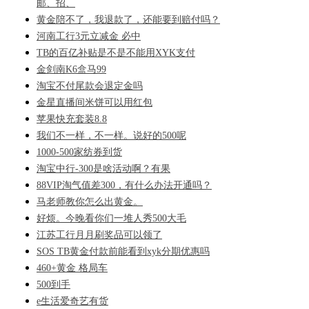
邮、招、
黄金陪不了，我退款了，还能要到赔付吗？
河南工行3元立减金 必中
TB的百亿补贴是不是不能用XYK支付
金剑南K6盒马99
淘宝不付尾款会退定金吗
金星直播间米饼可以用红包
苹果快充套装8.8
我们不一样，不一样。说好的500呢
1000-500家纺券到货
淘宝中行-300是啥活动啊？有果
88VIP淘气值差300，有什么办法开通吗？
马老师教你怎么出黄金。
好烦。今晚看你们一堆人秀500大毛
江苏工行月月刷奖品可以领了
SOS TB黄金付款前能看到xyk分期优惠吗
460+黄金 格局车
500到手
e生活爱奇艺有货