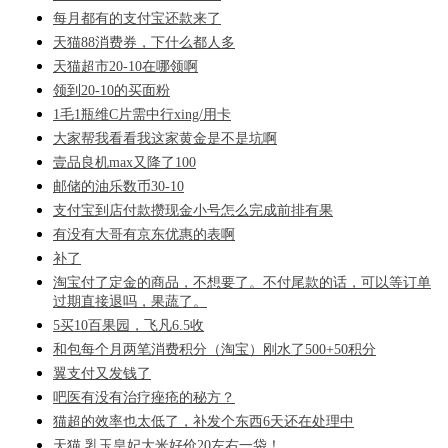
每月都有的支付宝还款来了
天猫88消费券，下什么都人多
天猫超市20-10在哪领啊
领到20-10的买面粉
1毛1瓶维C片需中行xing/用卡
大家帮我看看我这家黄金是不是坑啊
壹品良机max又降了100
邮储的油乐数币30-10
支付宝到店付款攒现金小号怎么完成前排有果
有没有大哥有京东优惠的表啊
补了
淘宝付了定金的商品，不想要了。不付尾款的话，可以等订单
过期直接退吗，果蔬了。
5买10百果园，飞凡6.5收
和包每个月两笔消费积分（淘宝）刚水了500+50积分
翼支付又发钱了
吧医有没有治疗痤疮的秘方？
猫超的效率也太低了，补发个东西6天还在处理中
天猫 乳玉皇妃大米好价20左右一袋！