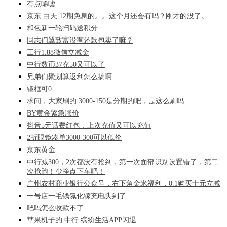
有点唏嘘
京东 白天 12期免息的。。这个月还会有吗？刚才的没了。
和包新一轮扫码送积分
同志们翼致富没有还款包卖了嘛？
工行1.88微信立减金
中行数币37充50又可以了
兄弟们聚划算返利怎么搞啊
镜框可0
求问，大家刷的 3000-150是分期的吧，是这么刷吗
BY黄金紧急涨价
抖音5元话费红包，上次充值又可以充值
2折眼镜凑单3000-300可以低价
京东黄金
中行减300，2次都没有抢到，第一次面部识别设置错了，第二
次抢跑！少挣点下车吧！
广州农村商业银行公众号，右下角金米福利，0.1购买十元立减
一号店一毛钱氮化镓充电头到了
吧吗怎么收款不了
苹果机子的 中行 缤纷生活APP闪退