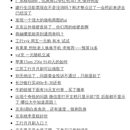
广东移动app，优惠券口令红包3g3 天:保持热爱
建行生活影票现在不是没润吗？刚才整点过了一会想起来进去
已经没了
发现一个强大的做电商图的ai
京东云外接硬盘坏了，你们用的啥硬盘啊
善融哪里能弄到通用券吗？
工行xyk 周五一元购 有水 试试
有果果 想给老人换换手机 求推荐~~~预算1k多
ysf充 一元随机立减
苹果15pm 256g 9149入的如何
江苏工行月月刷可以领取了
别无他法了，问题黄金投诉不通过，只能退款了
长沙银行买400e卡-30还有
牛奶链接下面有16元支付券，买了撤单
出现个奇怪的问题 微信里打开文档只显示前7页 后面都不显示
了 哪位大牛知道原因！
京东6期白条免息，还有速度，领券防身
京东桃李蛋糕好价
工行月月刷入口？