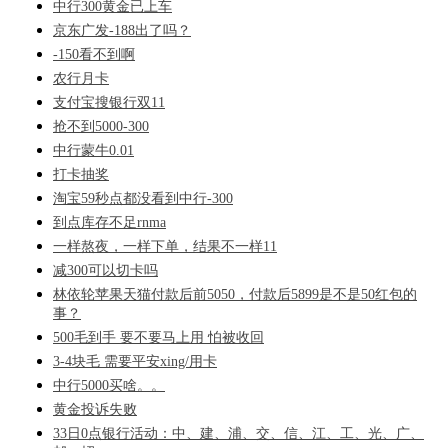
中行300黄金已上车
京东广发-188出了吗？
-150看不到啊
农行月卡
支付宝搜银行双11
抢不到5000-300
中行蒙牛0.01
打卡抽奖
淘宝59秒点都没看到中行-300
到点库存不足rnma
一样熬夜，一样下单，结果不一样11
减300可以切卡吗
林依轮苹果天猫付款后前5050，付款后5899是不是50红包的
事？
500毛到手 要不要马上用 怕被收回
3-4块毛 需要平安xing/用卡
中行5000买啥。。
黄金投诉失败
33日0点银行活动：中、建、浦、交、信、江、工、光、广、