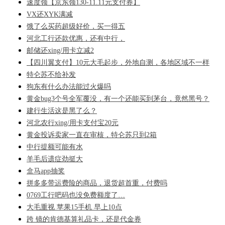
速度领【京东领130-11.11元支付券】
VX还XYK满减
饿了么买药超级好价，买一得五
河北工行还款优惠，还有中行，
邮储还xing/用卡立减2
【四川翼支付】10元大毛起步，外地自测，各地区域不一样
特仑苏不给补发
狗东有什么办法能过火爆吗
黄金bug3个号全军覆没，有一个还能买到茅台，竟然黑号？
建行生活这是黑了么？
河北农行xing/用卡支付宝20元
黄金投诉卖家一直在审核，特仑苏只到2箱
中行提额可能有水
羊毛后遗症劲挺大
盒马app抽奖
拼多多带运费险的商品，退货超首重，付费吗
0769工行吧码也没免费额度了…
大毛重视 苹果15手机 早上10点
跨 镜的肯德基算礼品卡，还是代金券