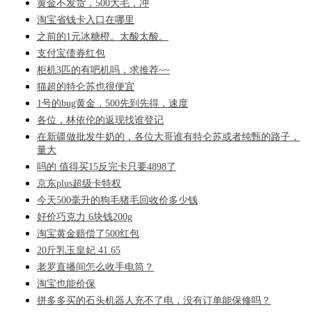
黄金不发货，500大毛，冲
淘宝省钱卡入口在哪里
之前的1元冰糖橙。太酸太酸。
支付宝债券红包
柜机3匹的有吧机吗，求推荐~~
猫超的特仑苏也很便宜
1号的bug黄金，500先到先得，速度
各位，林依伦的返现找谁登记
在新疆做批发牛奶的，各位大哥谁有特仑苏或者纯甄的路子，
量大
吗的 值得买15反完卡只要4898了
京东plus超级卡特权
今天500毫升的狗毛猪毛回收价多少钱
好价巧克力 6块钱200g
淘宝黄金赔偿了500红包
20斤乳玉皇妃 41.65
老罗直播间怎么收手电筒？
淘宝也能价保
拼多多买的石头机器人充不了电，没有订单能保修吗？