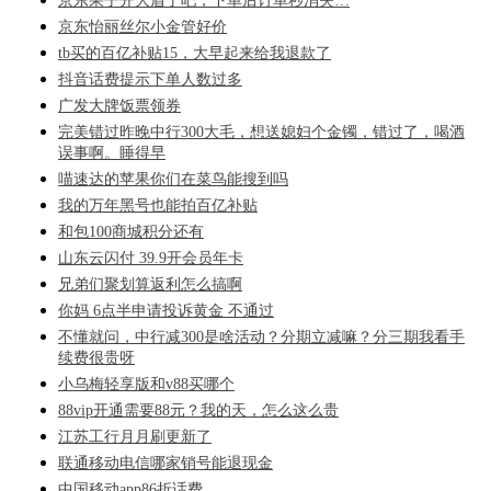
京东果子开大盾了吧，下单后订单秒消失…
京东怡丽丝尔小金管好价
tb买的百亿补贴15，大早起来给我退款了
抖音话费提示下单人数过多
广发大牌饭票领券
完美错过昨晚中行300大毛，想送媳妇个金镯，错过了，喝酒
误事啊。睡得早
喵速达的苹果你们在菜鸟能搜到吗
我的万年黑号也能拍百亿补贴
和包100商城积分还有
山东云闪付 39.9开会员年卡
兄弟们聚划算返利怎么搞啊
你妈 6点半申请投诉黄金 不通过
不懂就问，中行减300是啥活动？分期立减嘛？分三期我看手
续费很贵呀
小乌梅轻享版和v88买哪个
88vip开通需要88元？我的天，怎么这么贵
江苏工行月月刷更新了
联通移动电信哪家销号能退现金
中国移动app86折话费