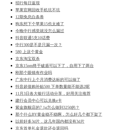
招行每日返现
苹果官网回收手机坑不坑
12期免息白条券
狗东想下个苹果15也太难了
今晚中行感觉就没怎么漏过
抖音联通5充10话费
中行300是不是只漏一次？
580 上这个黄金
京东淘宝双杀
京东15pm终于破盾可以下了，自用下了两台
刚那个眼镜有作业吗
广东中行上个月消费达标的可以抽了
抖音超值购补贴500 下单数量能不能选2呢
11月3日各大银行活动分享，好用关注推荐
建行会员中心可以兑换e卡
紫金旗舰店的7.1g怎么做到3250的？
那个什么BY黄金稳不稳啊，怎么好几个都下架了
以前好多3d片，这几年国内都没有3d片
京东首单礼金退款还会退回吗