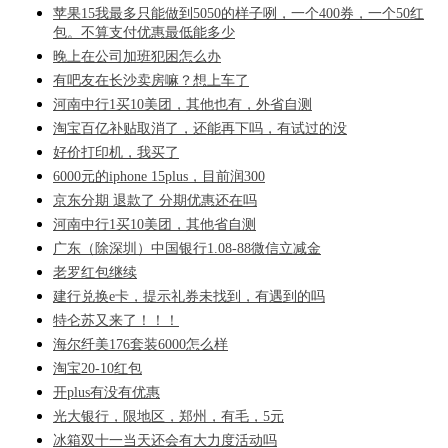
苹果15我最多只能做到5050的样子咧，一个400券，一个50红
包。不算支付优惠最低能多少
晚上在公司加班犯困怎么办
有吧友在长沙卖房嘛？想上车了
河南中行1买10美团，其他也有，外省自测
淘宝百亿补贴取消了，还能再下吗，有试过的没
好价打印机，我买了
6000元的iphone 15plus，目前润300
京东分期 退款了 分期优惠还在吗
河南中行1买10美团，其他省自测
广东（除深圳）中国银行1.08-88微信立减金
老罗红包继续
建行兑换e卡，提示礼券未找到，有遇到的吗
特仑苏又来了！！！
海尔纤美176套装6000怎么样
淘宝20-10红包
开plus有没有优惠
光大银行，限地区，郑州，有毛，5元
冰箱双十一当天还会有大力度活动吗