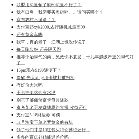
联盟用流量领了刷60流量不行了？
我有口臭，我需要买奥硝唑。。请问买哪个？
京东农村不派送了？
支付宝还xyk2000,农行随机减最高99
还有黄金车吗
我草，真的老了，江湖上也没传说了
每天跑步好 还是隔天跑
推荐个治脚气的药，见效快不复发，十几年超级严重的脚气好
了！
15pm现在9199随便下？
提醒 光大xing/用卡被判被扫30
有好价大米吗
王卡抽奖这会有水没
别忘了邮储储蓄卡每月还款
参考某老哥发赚钱思路实操 收益还行
支付宝5.18财运券 可债
31号淘宝下单老罗黄金的有坑
领了他们才是10红包买特仑苏也还行，
多多的百亿补贴能退差价吗