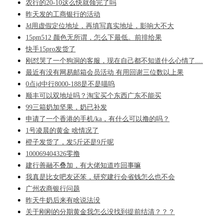
农行的20-10这么快就领完了吗
昨天发的工商银行的活动
Jd用虚假定位地址，再填写真实地址，影响大不大
15pm512 颜色无所谓，怎么下最低。前排给果
快手15pro发货了
刚怼哭了一个狗洞的客服，现在自己都不知道什么心情了....
最近有没有网易邮箱会员活动 有用回谢三位数以上果
0点jd中行8000-188是不是喵呜
顺丰可以双地址吗？淘宝买个东西广东不能买
99三箱奶加坚果，奶已补发
申请了一个香港的手机/ka，有什么可以撸的吗？
1号凌晨的黄金 啥情况了
橙子发货了，发5斤还是9斤呢
100069404326零撸
建行善融不叠加，有大佬知道咋回事嘛
我真是比女吧友还笨，研究建行会省钱怎么也不会
广州农商银行问题
昨天牛奶后来有啥说法没
关于刚刚的分期黄金我怎么没找到提前结清？？？