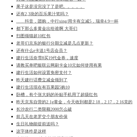
果子这是没完没了了是吧。。。。。
还有2,3块的百乐果汁笔吗？
……抖音，团购，中行xing/用卡有立减5，瑞幸4.9一杯
都下那么多黄金出给谁啊 大哥们
扫图领猫超10红包
老哥们京东的银行分期立减是几点更新？
还有什么e卡送1号店会员？
建行生活奈雪8买19代金券，速度
请教买单吧银联云网刷卡金10元如何使用有果
建行生活如何设置免密支付？
昨天建行话费立减金领到了
建行生活现在有百果园5购10
卧槽，有个张大妈的补贴手机用了超级红包
昨天京东自营的2.1g黄金，今天收到都是2.18，2.17，2.16克的
长沙农行二类限额2000怎么破
前几天在老罗交个朋友价保
生日礼物能提前送吗？
这字体咋是这样