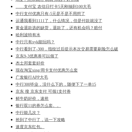
……支付宝 农信日打卡5天刚抽到100大毛
中行支付优惠只有-5元是不是不用想了
运通我看到1111了，什么情况，但是付款就没了
黄金退款选的缺货，退款了，还有机会吗？赔付
哈利波特有水
中行只有xyk能玩吗？
中行看到了-300，指纹过后提示本次交易需要刷脸怎么破
京东9-3优惠券可以领了
杰士邦套套好价
现在淘宝xing/用卡支付优惠怎么套
广发银行APP大毛
中行300毕业，没什么下的，随便下了一单15
京东 搜 京东支付 可领1支付券
鲜牛奶好价，速抢
银行双11的券怎么套。。
中行能几次？
抢到了中行了，说一下攻略
速度京东红包。