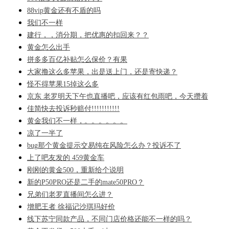
88vip黄金还有不盾的吗
我们不一样
建行，，消分期，把优惠的扣回来？？
黄金怎么出手
拼多多百亿补贴怎么保价？有果
大家撸这么多苹果，出是送上门，还是寄快递？
怪不得苹果15掉这么多
京东 老罗明天下午也直播吧，应该有红包雨吧，今天攒着
佳简快去投诉秒赔付!!!!!!!!!!!
黄金我们不一样，。。。。。。
凉了一半了
bug那个黄金提示交易纯在风险怎么办？投诉不了
上了吧友发的 459黄金车
刚刚的黄金500，重新给个说明
新的P50PRO还是二手的mate50PRO？
兄弟们老罗直播间怎么进？
增肥王者 徐福记沙琪玛好价
线下苏宁同款产品，不同门店价格还能不一样的吗？