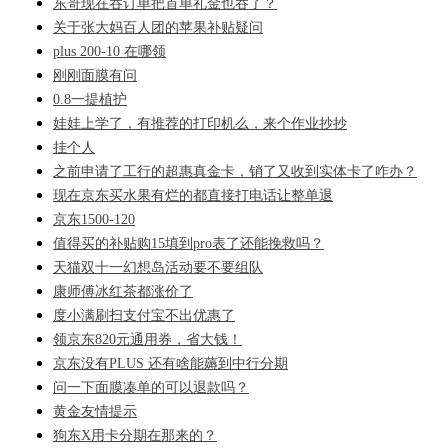
东哥现在吞订单把首单礼金也吞了？
关于张大妈百人团的苹果补贴疑问
plus 200-10 在哪领
刚刚面膜有问
0.8一提植护
娃娃上学了，有推荐的打印机么，来个作业抄抄
挂个人
之前申请了工行的超惠真金卡，销了又收到实体卡了咋办？
现在京东买水果有烂的都直接打电话让整单退
京东1500-120
值得买的补贴购15填到pro表了还能挽救吗？
天猫双十一幻想岛活动要不要组队
康师傅冰红茶都涨价了
度小满刷扫支付宝不出优惠了
领京东820元通用券，省大钱！
京东没有PLUS 还有啥能薅到中行分期
问一下面膜凑单的可以退款吗？
黄金友情提示
狗东X用卡分期在那来的？