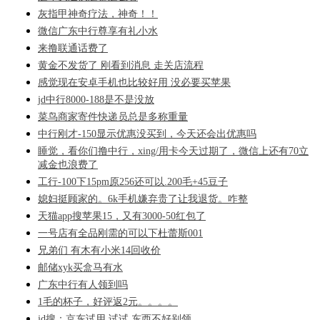
灰指甲神奇疗法，神奇！！
微信广东中行尊享有礼小水
来撸联通话费了
黄金不发货了 刚看到消息 走关店流程
感觉现在安卓手机也比较好用 没必要买苹果
jd中行8000-188是不是没放
菜鸟商家寄件快递员总是多称重量
中行刚才-150显示优惠没买到，今天还会出优惠吗
睡觉，看你们撸中行，xing/用卡今天过期了，微信上还有70立
减金也浪费了
工行-100下15pm原256还可以.200毛+45豆子
媳妇挺顾家的。6k手机嫌弃贵了让我退货。咋整
天猫app搜苹果15，又有3000-50红包了
一号店有全品刚需的可以下杜蕾斯001
兄弟们 有木有小米14回收价
邮储xyk买盒马有水
广东中行有人领到吗
1毛的杯子，好评返2元。。。。
jd搜：京东试用 试试 东西不好别领