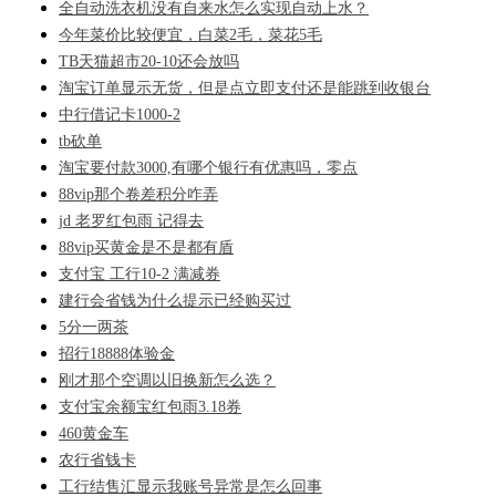
全自动洗衣机没有自来水怎么实现自动上水？
今年菜价比较便宜，白菜2毛，菜花5毛
TB天猫超市20-10还会放吗
淘宝订单显示无货，但是点立即支付还是能跳到收银台
中行借记卡1000-2
tb砍单
淘宝要付款3000,有哪个银行有优惠吗，零点
88vip那个卷差积分咋弄
jd 老罗红包雨 记得去
88vip买黄金是不是都有盾
支付宝 工行10-2 满减券
建行会省钱为什么提示已经购买过
5分一两茶
招行18888体验金
刚才那个空调以旧换新怎么选？
支付宝余额宝红包雨3.18券
460黄金车
农行省钱卡
工行结售汇显示我账号异常是怎么回事