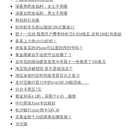
深夜男吧友福利，女士不用看
深夜女吧友福利，男士不用看
和包积分兑换
好价机车头盔ls2新款186元要凑11
双十一活动 股票开户费率特价万0.854免五 还有100红包奖励
多多上小米civi1s好价！
拼多多买的iPhone可以查到序列号吗？
黄金商家会不会把平台给撸了？
去年买的移动硬盘发觉今年双十一价格贵了100多元
淘宝投诉被驳回 是不是就凉凉了
淘宝未按约定时间发货是百分之多少
支付宝银行双11中的xyk500-20能买啥。。
分分卡周五7元
黄金别买4.1的，买那个4.05，极致
中行那张Xing卡比较好
长沙银行xing/用卡500-30
买黄金那个20优惠券在哪里领？
30大猫