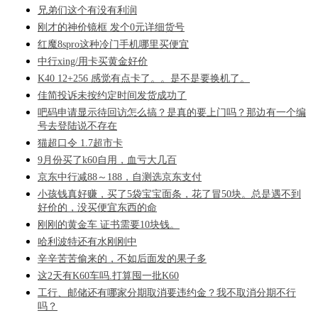
兄弟们这个有没有利润
刚才的神价镜框 发个0元详细货号
红魔8spro这种冷门手机哪里买便宜
中行xing/用卡买黄金好价
K40 12+256 感觉有点卡了。。是不是要换机了。
佳简投诉未按约定时间发货成功了
吧码申请显示待回访怎么搞？是真的要上门吗？那边有一个编
号去登陆说不存在
猫超口令 1.7超市卡
9月份买了k60自用，血亏大几百
京东中行减88～188，自测选京东支付
小孩钱真好赚，买了5袋宝宝面条，花了冒50块。总是遇不到
好价的，没买便宜东西的命
刚刚的黄金车 证书需要10块钱。
哈利波特还有水刚刚中
辛辛苦苦偷来的，不如后面发的果子多
这2天有K60车吗.打算囤一批K60
工行、邮储还有哪家分期取消要违约金？我不取消分期不行
吗？