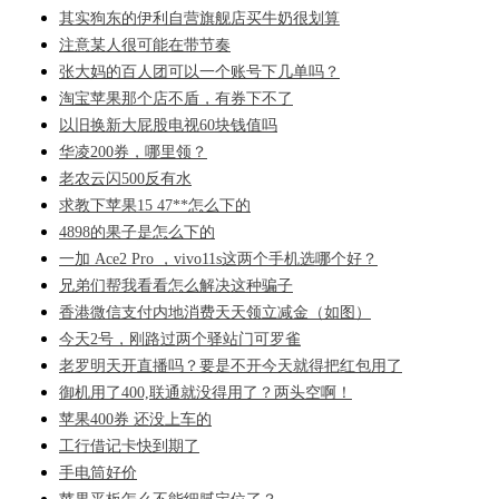
其实狗东的伊利自营旗舰店买牛奶很划算
注意某人很可能在带节奏
张大妈的百人团可以一个账号下几单吗？
淘宝苹果那个店不盾，有券下不了
以旧换新大屁股电视60块钱值吗
华凌200券，哪里领？
老农云闪500反有水
求教下苹果15 47**怎么下的
4898的果子是怎么下的
一加 Ace2 Pro ，vivo11s这两个手机选哪个好？
兄弟们帮我看看怎么解决这种骗子
香港微信支付内地消费天天领立减金（如图）
今天2号，刚路过两个驿站门可罗雀
老罗明天开直播吗？要是不开今天就得把红包用了
御机用了400,联通就没得用了？两头空啊！
苹果400券 还没上车的
工行借记卡快到期了
手电筒好价