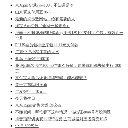
京东pm交通xyk-100，不知道是啥
山东翼支付周五10-5
最新的刷步数网站，给有需要的人
淘宝 6元红包（全网一起来抢）
济南手机归属地的邮储xing/用卡1买100支付宝红包，有效期一
个月
PLUS会员领小金库领11.11元支付卷
广东中行小程序真的大水
盒马上海银行10010
我说jd联名卡的100-50咋那么好抢，原来你们都去抢中行-300
了
支付宝人脸后还要继续密码，能不能破？
关于京东以旧换新
广发银行，10元。
今天我生日
京东15pm销售火爆 怎么破
不懂就问，帮忙看下这种情况，借出证quan号有没问题
抖音顶部切换双11 弹5话费 去商城搜对应省份充10-5
中行-300气死