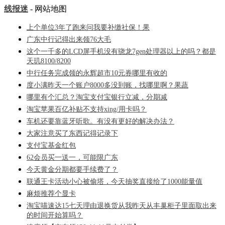
线报迷
- 网站地图
上个单位3年了跑来问我要补缴社保！果
广东中行记得出来领76大毛
这个一千多的LCD屏手机没有骁龙7gen处理器以上的吗？都是
天玑8100/8200
中行任务完成领的永辉超市10元券哪里有收的
度小满昨天一个账户8000多没到账，找哪里啊？果蔬
哪里有个汇总？淘宝支付宝银行立减，分期减
淘宝苹果百亿补贴不支持xing/用卡吗？
车机还要靠蓝牙听歌。有没有更好的解决办法？
大家注意买了东西记得记录下
支付宝基金红包
62会员买一送一，可能限广东
今天黄金分期都要手续费了？
联通王卡活动小心被偷塔，今天抽奖直接给了1000能量值
麻烦推荐个显卡
淘宝喵速达15七天理由退换货从我昨天从丰巢柜子里面取出来
的时间开始算吗？