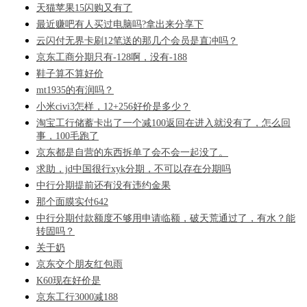
天猫苹果15闪购又有了
最近赚吧有人买过电脑吗?拿出来分享下
云闪付无界卡刷12笔送的那几个会员是直冲吗？
京东工商分期只有-128啊，没有-188
鞋子算不算好价
mt1935的有润吗？
小米civi3怎样，12+256好价是多少？
淘宝工行储蓄卡出了一个减100返回在进入就没有了，怎么回
事，100毛跑了
京东都是自营的东西拆单了会不会一起没了。
求助，jd中国很行xyk分期，不可以存在分期吗
中行分期提前还有没有违约金果
那个面膜实付642
中行分期付款额度不够用申请临额，破天荒通过了，有水？能
转固吗？
关于奶
京东交个朋友红包雨
K60现在好价是
京东工行3000减188