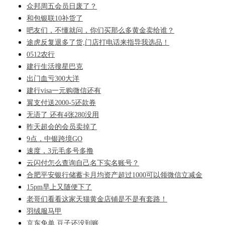
众邦周五会员日废了？
和包银联10补货了
吧友们，不懂就问，你们买那么多黄金卖给谁？
途虎反复退多了货,门店打电话来指导我选品！
0512农行
建行生活搜星巴克
出门血亏300大洋
建行visa一元购微信还有
翼支付送2000-5还款券
无语了 还有4张280没用
昨天超会的会员卖掉了
9点，中银跨境GO
速度，3元毛多号多撸
云闪付怎么查询自己名下实名账号？
合肥平安银行储蓄卡月均资产超过1000可以领微信立减金
15pm早上又随便下了
老哥们看看这家天猫黄金店铺是不是有套路！
羽绒服马甲
京东免单 豆子还没到账