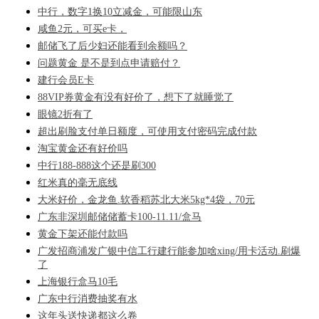
中行，数字1换10立减金，可能限山东
咸鱼2元，可买e卡，
邮储飞了后少妇还能看到余额吗？
问题黄金 是不是到点申请赔付？
建行会员E卡
88VIP券黄金有没有好价了，想下了就睡觉了
眼镜2折有了
超出刷脸支付单日额度，可使用支付密码完成付款
淘宝黄金还有好价吗
中行188-888这个还是刷300
红米真的毫无底线
大米好价，金龙鱼.软香稻苏北大米5kg*4袋，70元
广东非深圳邮储储蓄卡100-11.11/盒马
黄金下架还能付款吗
广发招商浦发广银中信工行建行能参加啥xing/用卡活动.刷爆
了
上海银行盒马10毛
广东中行消费抽奖有水
这年头送快递都这么卷