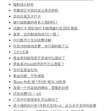
板鞋设计好价
华夏借记卡风控这么变态的吗
农信日第五天打卡
建行碳能量的券有人领到吗？
没建行卡 绑定他行卡能用建行生活吗 果蔬
速度，吉列剃须泡沫3元一瓶！
中行数币37充50话费详解
抖音冲的移动话费，你们都到账了么
工行2元券
黄金拿到赔偿是不是就可以退款了
拼多多iPhone的序列号怎么查呢？
支付宝基金红包
黄金问题。可申请啦
美tuan 外卖 搜 5号5折 领36-16防身
发现一个代走路的网站，需要的自用
抖音话费5元 + 4元
广东中行提现有礼可以领50了
度小满的码只有1号那天支持xyk，这几天不支持咋回事