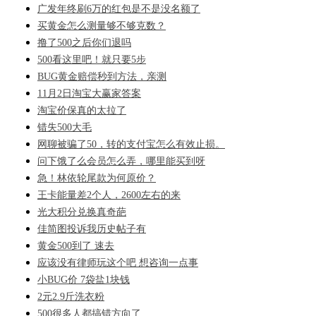
广发年终刷6万的红包是不是没名额了
买黄金怎么测量够不够克数？
撸了500之后你们退吗
500看这里吧！就只要5步
BUG黄金赔偿秒到方法，亲测
11月2日淘宝大赢家答案
淘宝价保真的太拉了
错失500大毛
网聊被骗了50，转的支付宝怎么有效止损。
问下饿了么会员怎么弄，哪里能买到呀
急！林依轮尾款为何原价？
王卡能量差2个人，2600左右的来
光大积分兑换真奇葩
佳简图投诉我历史帖子有
黄金500到了 速去
应该没有律师玩这个吧 想咨询一点事
小BUG价 7袋盐1块钱
2元2.9斤洗衣粉
500很多人都搞错方向了