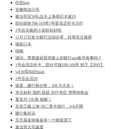
抖音bug
安徽电信小毛
麦当劳买50礼品卡上海借记卡减10
部分能拎198-169奍1号荟员店年卡29亓
1号店兑换的小龙虾好好吃
11月17日各大银行活动分享，好用关注推荐
猫超口令
得物
请问，苹果面容登录家人的银行app账号有事吗？
1号会员店年卡，部分可领198-169奍 拍下【29亓】
yzf30买60还kuan
1号店会员29
速度，建行新任务，10E卡大水！
光大朴朴 我的 权益 分行专区 周周有机会
翼支付 5元券 提醒！
京东工银上海-50二类卡就行，xyk不限
建行集好运
天天基金体验金有一个能提现了
麦当劳大毛速度