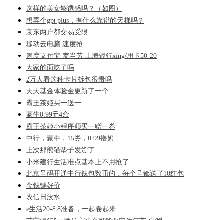
这样的美女够诱惑吗？（如图）
想弄个gpt plus，有什么靠谱的天梯吗？
京东两户都交易受限
移动云电脑 速度抢
速度支付宝 麦当劳 上海银行xing/用卡50-20
大家的面吃了吗
2万人看这种卡片拆包很贵吗
天天基金体验金更新了一个
霸王茶姬买一送一
蒙牛0.99元4盒
霸王茶姬小程序领买一赠一券
中行，蒙牛，15券，0.99撸奶
上次那熊猫垫子发货了
小米建行生活准点基本上不用抢了
北京号码开通中行钱包数币的，每个号都送了10红包
金钱键好价
农信日没水
e生活20-8.8准备，一起卷起来