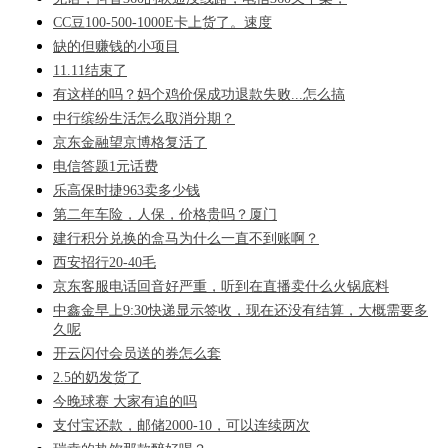
CC豆100-500-1000E卡上货了。速度
缺的但赚钱的小项目
11.11结束了
有这样的吗？妈个鸡价保成功退款失败...怎么搞
中行缤纷生活怎么取消分期？
京东金融望京博格复活了
电信答题1元话费
乐高保时捷963卖多少钱
第二年车险，人保，价格贵吗？厦门
建行积分兑换的盒马为什么一直不到账啊？
西安招行20-40毛
京东客服电话回音好严重，听到在直播卖什么火锅底料
中鑫金早上9:30快递显示签收，现在还没有结算，大概需要多
久呢
开云闪付会员送的券怎么套
2.5的奶发货了
今晚球赛 大家有追的吗
支付宝还款，邮储2000-10，可以连续两次