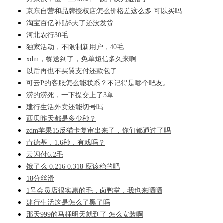
京东自营和品牌授权店怎么价格差这么多 可以买吗
淘宝百亿补贴6天了还没发货
河北农行30毛
独家活动，不限制新用户，40毛
xdm，餐送到了，免单短信多久来啊
以后再也不买翼支付还款包了
可云P的客服怎么能联系？不记得是哪个吧友。
涝的涝死，一下提交上了3单
建行生活外卖还能切号吗
西贝昨天都是多少秒？
zdm苹果15反猫卡复审出来了，你们都通过了吗
肯德基，1.6秒，有戏吗？
云闪付6.2毛
饿了么 0.216 0.318 应该稳的吧
18分丝滑
1号会员店很实惠的毛，卤鸭掌，我也来晒晒
建行生活这是怎么了黑了吗
那天999的马桶明天就到了 怎么安装啊