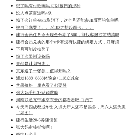
饿了吗有付款码吗 可以被扫的那种
没人点茶百道吗4杀
饿了么订单被kfc取消了，这个号还能参加后面的免单吗
被自己蠢哭了。。2点02才想起颜卡。。。
建行会员任务今天现金分期了500，能找客服提前结清吗
建行会员兑换的那个e卡有没有快捷的绑定方式，好麻烦
下月可能改抽奖了
饿了么限制设备吗
果然是计划报废，
京东送了一张券，值得开吗？
浦发1888+8888体验金+1.18立减金
苹果价格，库克看了都要哭
张大妈手机补贴购求助
河南联通宽带跑京东云的都看看吧 白跑了
今天周四成都成华出入境大厅人还不是很多，周六人满为患
（如图）
建行生活20-6券随便领
张大妈审核挺快啊！
怒续12个月