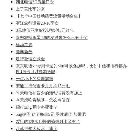
湖北电信3G流量口令
上了莫比车的来
【七个中国移动话费流量活动合集】
浙江农行话费20-10两次
0元地毯不发货投诉赔付5元红包
善融农特鸡蛋4.9的发过来怎么只有十个
移动苹果
顺丰新券
建行微信立减金
京东联盟xing/用卡送的plus可以叠加吗，比如中信和招行都办
PLUS卡可以叠加送吗
一点小小的深圳震撼
安徽工行储蓄卡月月刷15元毛
昨天电信抽盲盒的活动话费没有加上
今天想吃肯德基，怎么点便宜
招行xing/用卡办哪张？
bug被子 赔了每单5元 图片后传 加果吧
农行的1块买10块的省钱月卡又有了
江苏抽奖大放水，速度