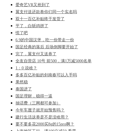
爱奇艺VR又抢到了
翼支付送还款卷你们同一个实名吗
双十一百亿补贴终于发货了
平了，白斩鸡拼了
慌了吧
6.9的中国汉堡，吃一份带走一份
国足经典的落后 后场倒脚要开始了
完了，翼支付又送券了
全友自营店 10号 前500，满1万减5000名单
1：0 说啥？
多多百亿补贴的剑南春可以入手吗
果然稳
泰国进了
国足理财，稳得一逼
抽话费（三网都可参加）
今年车厘子就开始预售吗？
建行生活这券是不是没啥用？
要不要多花2000买8g的15pro啊？