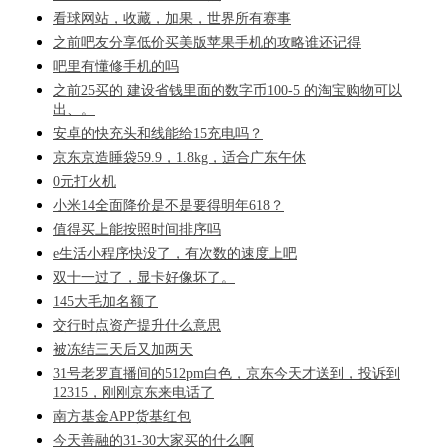
看球网站，收藏，加果，世界所有赛事
之前吧友分享低价买美版苹果手机的攻略谁还记得
吧里有懂修手机的吗
之前25买的 建设省钱里面的数字币100-5 的淘宝购物可以
出、。
安卓的快充头和线能给15充电吗？
京东京造睡袋59.9，1.8kg，适合广东午休
0元打火机
小米14全面降价是不是要得明年618？
值得买上能按照时间排序吗
e生活小程序快没了，有次数的速度上吧
双十一过了，显卡好像坏了。
145大毛加名额了
交行时点资产提升什么意思
被冻结三天后又加两天
31号老罗直播间的512pm白色，京东今天才送到，投诉到
12315，刚刚京东来电话了
南方基金APP货基红包
今天善融的31-30大家买的什么啊