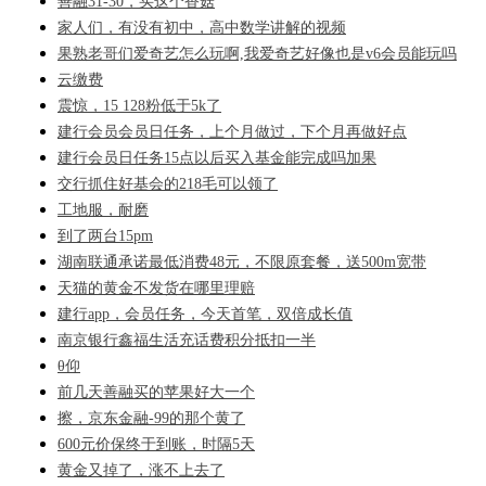
善融31-30，买这个香菇
家人们，有没有初中，高中数学讲解的视频
果熟老哥们爱奇艺怎么玩啊,我爱奇艺好像也是v6会员能玩吗
云缴费
震惊，15 128粉低于5k了
建行会员会员日任务，上个月做过，下个月再做好点
建行会员日任务15点以后买入基金能完成吗加果
交行抓住好基会的218毛可以领了
工地服，耐磨
到了两台15pm
湖南联通承诺最低消费48元，不限原套餐，送500m宽带
天猫的黄金不发货在哪里理赔
建行app，会员任务，今天首笔，双倍成长值
南京银行鑫福生活充话费积分抵扣一半
θ仰
前几天善融买的苹果好大一个
擦，京东金融-99的那个黄了
600元价保终于到账，时隔5天
黄金又掉了，涨不上去了