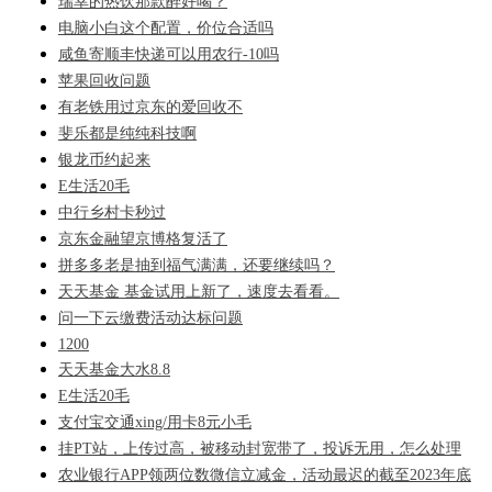
瑞幸的热饮那款醉好喝？
电脑小白这个配置，价位合适吗
咸鱼寄顺丰快递可以用农行-10吗
苹果回收问题
有老铁用过京东的爱回收不
斐乐都是纯纯科技啊
银龙币约起来
E生活20毛
中行乡村卡秒过
京东金融望京博格复活了
拼多多老是抽到福气满满，还要继续吗？
天天基金 基金试用上新了，速度去看看。
问一下云缴费活动达标问题
1200
天天基金大水8.8
E生活20毛
支付宝交通xing/用卡8元小毛
挂PT站，上传过高，被移动封宽带了，投诉无用，怎么处理
农业银行APP领两位数微信立减金，活动最迟的截至2023年底