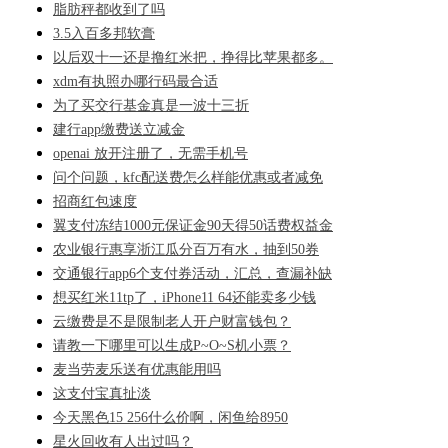
脂肪秤都收到了吗
3.5入百多邦软膏
以后双十一还是撸红米把，挣得比苹果都多。
xdm有执照办哪行码最合适
为了买交行基金真是一波十三折
建行app缴费送立减金
openai 放开注册了，无需手机号
问个问题，kfc配送费怎么样能优惠或者减免
招商红包速度
翼支付冻结1000元保证金90天得50话费权益金
农业银行惠享浙江瓜分百万有水，抽到50券
交通银行app6个支付券活动，汇总，查漏补缺
想买红米11tp了，iPhone11 64还能卖多少钱
云缴费是不是限制老人开户财富钱包？
请教一下哪里可以生成P~O~S机小票？
麦当劳麦乐送有优惠能用吗
这支付宝真扯淡
今天黑色15 256什么价啊，闲鱼给8950
星火回收有人出过吗？