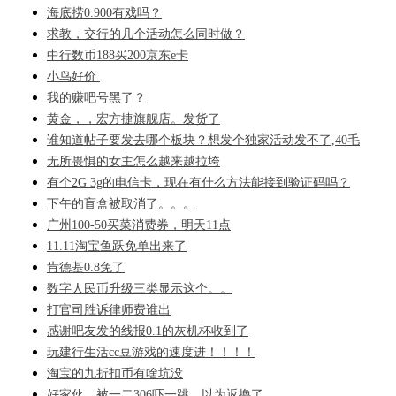
海底捞0.900有戏吗？
求教，交行的几个活动怎么同时做？
中行数币188买200京东e卡
小鸟好价.
我的赚吧号黑了？
黄金，，宏方捷旗舰店。发货了
谁知道帖子要发去哪个板块？想发个独家活动发不了,40毛
无所畏惧的女主怎么越来越拉垮
有个2G 3g的电信卡，现在有什么方法能接到验证码吗？
下午的盲盒被取消了。。。
广州100-50买菜消费券，明天11点
11.11淘宝鱼跃免单出来了
肯德基0.8免了
数字人民币升级三类显示这个。。
打官司胜诉律师费谁出
感谢吧友发的线报0.1的灰机杯收到了
玩建行生活cc豆游戏的速度进！！！！
淘宝的九折扣币有啥坑没
好家伙，被一二306吓一跳，以为返撸了