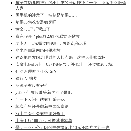
孩子在幼儿园把别的小朋友的牙齿碰掉了一个，应该怎么赔偿
人家
囤手机的注意了，特别是苹果……
苹果15怎么安装赚客吧
黄金471了赶紧出了
京东49开了plus领20红包感觉还是亏
萝卜刀，1元需要的买吧，可以点亮玩具
小米路由器网络问题求教
建议把再发国足理财的人扣点果，这种人非蠢既坏
安徽电信ifee卡，0571没信号，补4G卡，还要收20，坑
什么叫理财？什么Du？
建行 V 抽奖
汤婆子有没有好价
ysf200门票只能等着过期了是吧
问一下云闪付的有礼乐开花
其实心里还是想着中国队赢得
双十二会不会有空调好价？
上海工行100-50，可撸其他凑单
晕，一不小心云闪付中信借记卡10元还款券过期一户