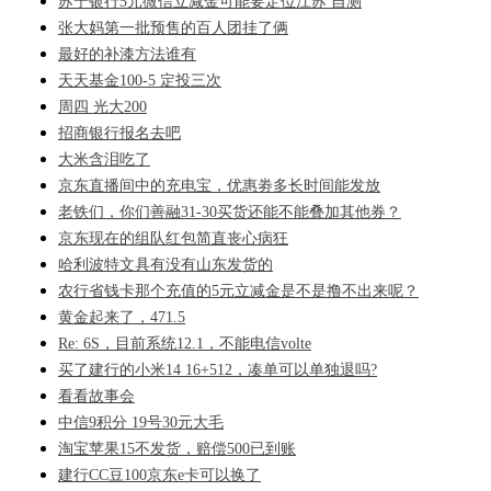
苏宁银行5元微信立减金可能要定位江苏 自测
张大妈第一批预售的百人团挂了俩
最好的补漆方法谁有
天天基金100-5 定投三次
周四 光大200
招商银行报名去吧
大米含泪吃了
京东直播间中的充电宝，优惠劵多长时间能发放
老铁们，你们善融31-30买货还能不能叠加其他券？
京东现在的组队红包简直丧心病狂
哈利波特文具有没有山东发货的
农行省钱卡那个充值的5元立减金是不是撸不出来呢？
黄金起来了，471.5
Re: 6S，目前系统12.1，不能电信volte
买了建行的小米14 16+512，凑单可以单独退吗?
看看故事会
中信9积分 19号30元大毛
淘宝苹果15不发货，赔偿500已到账
建行CC豆100京东e卡可以换了