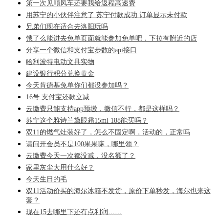
第一次见顺风车还要我给返程高速费
用苏宁的小伙伴注意了 苏宁付款成功 订单显示未付款
兄弟们现在适合去洛阳玩吗
饿了么能进去免单页面就能参加免单吧，下拉有附近的店
分享一个微信和支付宝步数的api接口
哈利波特电动文具实物
建设银行积分兑换黄金
今天肯德基免单你们都没参加吗？
16号 支付宝还款立减
云缴费只能支持app预缴，微信不行，都是这样吗？
苏宁这个雅诗兰黛眼霜15ml 188能买吗？
双11的燃气灶装好了，怎么不固定啊，活动的，正常吗
请问开会员不是100果果嘛，哪里领？
云缴费今天一次都没减，没名额了？
家里灰尘大用什么好？
今天生日的毛
双11活动价买的海尔冰箱不发货，原价下单秒发，海尔也来这
套？
现在15去哪里下还有点利润……