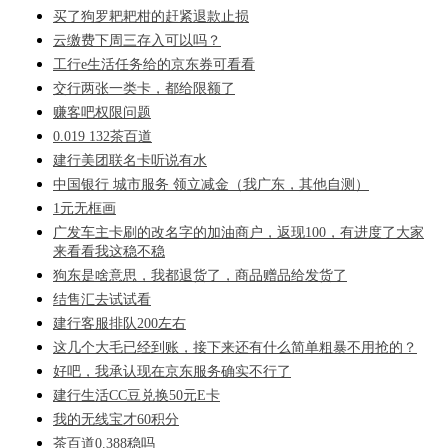
买了狗罗耙耙柑的赶紧退款止损
云缴费下周三存入可以吗？
工行e生活任务给的京东券可看看
交行两张一类卡，都给限额了
赚客吧权限问题
0.019 132茶百道
建行美团联名卡听说有水
中国银行 城市服务 领立减金（我广东，其他自测）
1元无框画
广发车主卡刷的改名字的加油商户，返现100，有进度了大家
来看看我这稳不稳
狗东是啥意思，我都退货了，商品赠品给发货了
结售汇去试试看
建行客服排队200左右
这几个大毛已经到账，接下来还有什么简单粗暴不用抢的？
好吧，我承认现在京东服务确实不行了
建行生活CC豆兑换50元E卡
我的无线宝才60积分
茶百道0.388稳吗