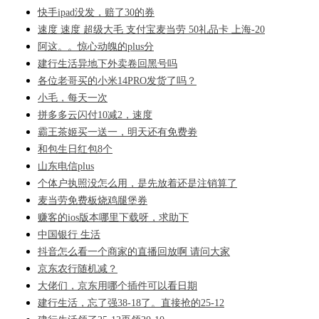
快手ipad没发，赔了30的券
速度 速度 超级大毛 支付宝麦当劳 50礼品卡 上海-20
阿这。。惊心动魄的plus分
建行生活异地下外卖卷回黑号吗
各位老哥买的小米14PRO发货了吗？
小毛，每天一次
拼多多云闪付10减2，速度
霸王茶姬买一送一，明天还有免费劵
和包生日红包8个
山东电信plus
个体户执照没怎么用，是先放着还是注销算了
麦当劳免费板烧鸡腿堡券
赚客的ios版本哪里下载呀，求助下
中国银行 生活
抖音怎么看一个商家的直播回放啊 请问大家
京东农行随机减？
大佬们，京东用哪个插件可以看日期
建行生活，忘了强38-18了。直接抢的25-12