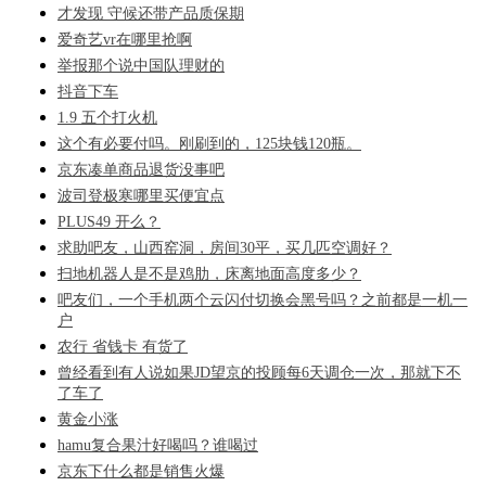
才发现 守候还带产品质保期
爱奇艺vr在哪里抢啊
举报那个说中国队理财的
抖音下车
1.9 五个打火机
这个有必要付吗。刚刷到的，125块钱120瓶。
京东凑单商品退货没事吧
波司登极寒哪里买便宜点
PLUS49 开么？
求助吧友，山西窑洞，房间30平，买几匹空调好？
扫地机器人是不是鸡肋，床离地面高度多少？
吧友们，一个手机两个云闪付切换会黑号吗？之前都是一机一
户
农行 省钱卡 有货了
曾经看到有人说如果JD望京的投顾每6天调仓一次，那就下不
了车了
黄金小涨
hamu复合果汁好喝吗？谁喝过
京东下什么都是销售火爆