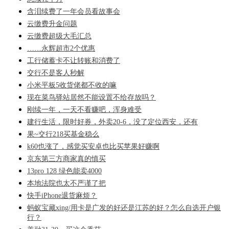
含泪续费了一年会员看故事会
云缴费升金问题
云缴费超级大毛汇总
……永辉超市2个优惠
工行储蓄卡不让转账和消费了
交行不是客人秒解
小米平板5收货佬都不收的嘛
现在菜鸟驿站居然不能设置不给存放吗？
刚续一年，一天不看赚吧，浑身难受
建行生活，限时好券，外卖20-6，没了定位西安，还有
果~交行218买基金稳么
k60也涨了，感觉买安卓也比买苹果好赚啊
京东第三方商家真的慎买
13pro 128 绿色能卖4000
本地法院也太不严谨了把
快手iPhone退货麻烦？
蚂蚁宝藏xing/用卡是广发的好还是江苏的好？怎么自选开户银
行？