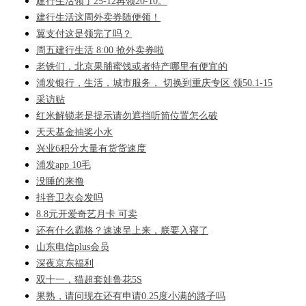
建行生活领了25-12再领20-10。
建行生活这周外卖券随便领！
翼支付这是领完了吗？
周五建行生活 8:00 抢外卖券啦
老铁们，北京果脯蜜饯或者特产哪里有便宜的
浦发银行，生活，城市服务， 切换到重庆专区 领50.1-15
采访贴
红米解锁老是提示请勿遮挡听筒位置怎么破
天天基金抽奖小水
兴业6积分大量有货货速度
浦发app 10毛
没睡的来撸
抖音卫衣会发吗
8.8元开爱奇艺月卡 可卖
还有什么霸格？速速呈上来，朕要入寝了
山东电信plus会员
深夜京东福利
双十一，猫超套娃鲁花5S
果熟，请问现在还有申请0.25度小满的路子吗