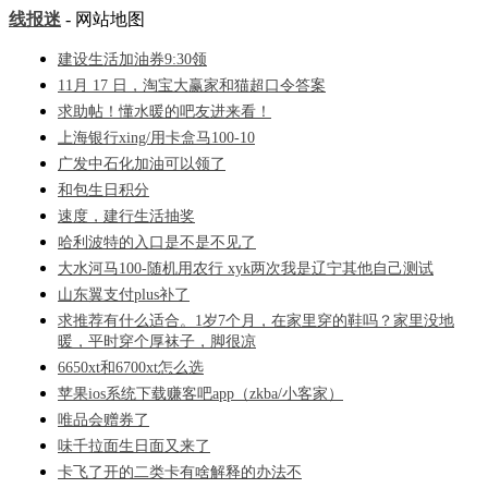
线报迷
- 网站地图
建设生活加油券9:30领
11月 17 日，淘宝大赢家和猫超口令答案
求助帖！懂水暖的吧友进来看！
上海银行xing/用卡盒马100-10
广发中石化加油可以领了
和包生日积分
速度，建行生活抽奖
哈利波特的入口是不是不见了
大水河马100-随机用农行 xyk两次我是辽宁其他自己测试
山东翼支付plus补了
求推荐有什么适合。1岁7个月，在家里穿的鞋吗？家里没地
暖，平时穿个厚袜子，脚很凉
6650xt和6700xt怎么选
苹果ios系统下载赚客吧app（zkba/小客家）
唯品会赠券了
味千拉面生日面又来了
卡飞了开的二类卡有啥解释的办法不