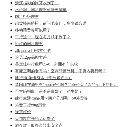
浙江福彩的徕芬收到了。
不妙啊，国足理财可能要翻车
国足拒绝理财
想卖赣南脐橙，请问吧友们，多少钱合适
移动话费券可以用了
工行这个，现在每月领不到了？
说好的国足理财
zfb pdd无门槛支付券
追觅12pp品控太差
美宜佳中行数币25-8，外面有车头收
有懂空调的老哥吗：空调只换外机，不换内机行吗？
建行抽10e卡有水（部分账户无）
请问现在哪里有15pro好价啊？11保价买了2台15，不想用。
不太码明白，是不是白嫖了一箱牛奶？
建行生活 xing/用卡商户分期毛，50外卖券
抖音工行xing用卡
绿茶好价
天猫超市开始免运费了
溢存款一般多久转出安全点