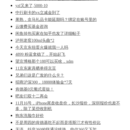
yzf又来了,5000-10
中行刷卡的vx立减金到了
果熟，盒马礼品卡能延期吗？绑定在账号里的
云缴费买基金咨询
闲鱼掉包买家在知乎也发了详细帖子
泸州老窖100ml头曲*2
今天京东扭蛋火爆就我一人吗
4899 粉蓝拿稳了，开始起飞
望京博格那个188可以买啥，xdm
11京东家具晒单得京豆
兄弟们这是广发的什么卡？
招商沪深300，18888体验金*7天
肯德基0元葡式蛋挞！
吧友们双十二再会
11月16号，iPhone尾盘收盘价，长沙报价，深圳报价也差不
多，除了某些收割机
狗东洗脸巾好价
不是周四的肯德基吃不起而是塔斯汀才有性价比
无语，抖音360的联通没线路，电信360又下架，