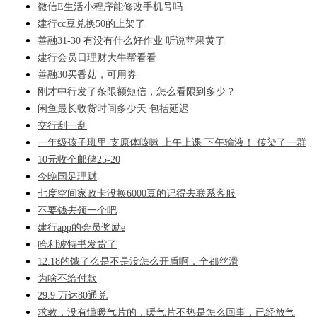
微信E生活小程序能修改手机号吗
建行cc豆兑换50的上架了
善融31-30 有没有什么好作业 听说苹果黄了
建行会员日理财大牛帮看看
善融30买香菇，可用券
刚才中行发了条限额短信，怎么看限到多少？
闲鱼最长收货时间多少天 包括延迟
交行刮一刮
一年级孩子班里 支原体咳嗽 上午上课 下午输液！ 传染了一群
10元收个邮储25-20
今晚国足理财
七度空间家政卡没换6000豆的记得去联系客服
不要钱去领一个吧
建行app的会员奖励e
哈利波特书发货了
12.18的饿了么是不是没怎么开盾啊，全都丝滑
为啥不给付款
29.9 万达80通兑
求教，没有懂暖气片的，暖气片不热是怎么回事，已经放气