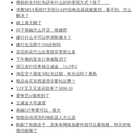
携程的支付红包还有什么好的变现方式？除了.......
求教MIUI系统打开部分APP后电击器就被遮挡，看不到。怎么
解决？
碰上真无赖了
问下善融怎么开店，很难吧
建行什么卡可以申请附属卡？
建行生活那个350还有吗
花店的花怎么比美团买贵那么多
下午撸的盲盒订单被取消了
浙江农行任务抽立减金，11r2中2
淘宝交个朋友30红包过期，有办法吗？果熟
唯品会买东西退货还要扣运费？
YZF又又又送还款券了5000-10
爱奇艺vr谁抢到了
立减金大毛速度
善融5斤苹果可以，很大
智能自动清洗扫地机器人怎么选
刚刷了电视盒子，原来有网络加硬件就可以看电视，明天把电
视功能撤了