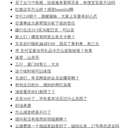
买了台75寸电视，挂装服务要两百多，有便宜安装方法吗
红旗这车怎么样？感觉beautiful啊
交行218那个，愿赌服输，大家上车要有好心态
交通事故大家帮我分析下谁的责任
建行生活19.9买30星巴克，可以卖
家人们！哪里有阿里云盘天卡整？
京东农行随机减4到100，我买了奥利奥，和三元
求 支付宝麦当劳礼品卡怎么提取链接？有果
速度，山东毛
工行，厦门结售汇，大水
这个啥时候可以体现
兄弟们，夸克网盘的会员在哪弄啊？
和包生日积分，领到的帮忙加果
浦发重庆你们都用了？
京东16分了，半年基本没买过什么东西了
好油来袭
怎么感觉吧基不行了
请问有没有推荐的羽绒裤啊？
云缴费第一个挑战奖励拿到了，钱转出来，27号再存进去吗