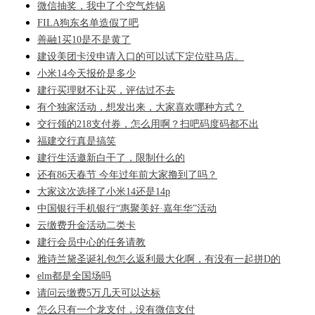
微信抽奖，我中了个空气炸锅
FILA狗东名单造假了吧
善融1买10是不是黄了
建设美团卡没申请入口的可以试下定位驻马店。
小米14今天报价是多少
建行买理财不让买，评估过不去
有个独家活动，想发出来，大家喜欢哪种方式？
交行领的218支付券，怎么用啊？扫吧码度码都不出
福建交行真是搞笑
建行生活邀新白干了，限制什么的
还有86天春节 今年过年前大家撸到了吗？
大家这次选择了小米14还是14p
中国银行手机银行“惠聚美好·嘉年华”活动
云缴费升金活动二类卡
建行会员中心的任务请教
雅诗兰黛圣诞礼包怎么返利最大化啊，有没有一起拼D的
elm都是全国场吗
请问云缴费5万几天可以达标
怎么只有一个龙支付，没有微信支付