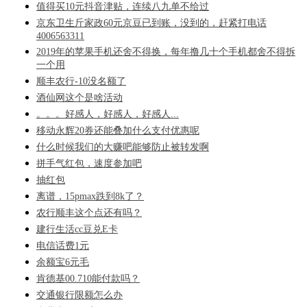
值得买10元抖音津贴，连续八九单不给过
京东卫生斤家政60元京豆已到账，没到的，赶紧打电话
4006563311
2019年的苹果手机还舍不得换，每年撸几十个手机都舍不得拆
一个用
顺丰农行-10没名额了
酒仙网这个是啥活动
。。。好感人，好感人，好感人...
移动永辉20券还能叠加什么支付优惠呢
什么时候我们的大赚吧能够防止被转发啊
拼手气红包，速度参加吧
抽红包
离谱，15pmax跌到8k了？
农行顺丰这个点还有吗？
建行生活cc豆兑E卡
电信话费1元
余额宝6元毛
肯德基00.710能付款吗？
交通银行限额怎么办