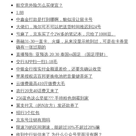
航空意外险怎么买便宜？
1.88
中鑫金打款是打到哪啊，貌似没让留卡号
大佬们，海尔可不可以把送货时间推迟到24号
亏麻了，京东买了个2W多的笔记本，只给了1000豆。
善融31-30一直卡、火爆，从来没显示抢到过，可是在卡券里
确有一张过期的
直播预告: 亚预选 20:30 泰国vs国足 （国足理财）
交行APP扫一扫1-18毛
中银金行按实付金额退差价，还要先确认收货
苹果授权店百邦更换电池把音量键弄坏了
云缴费最高410亓缴费大毛
农行20充40话费又来了
256蓝色这么坚挺??? 手持粉色倒霉到家
翼支付又（的N次方）发还款券了
招行3个红包
京东号注销有用吗
限速70的区间测速，能超过10%不超过20%嘛
收到中行短信来了 为什么公众号里面没有啊？