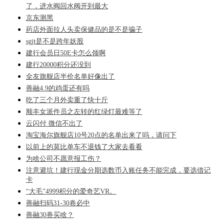
了，进水阀回水阀开到最大
京东测黑
药店外面拉人头卖保健品的是不是骗子
sgjt是不是跨年妖股
建行会员日50E卡怎么领啊
建行20000积分还没到
全友旗舰店半价名单好像出了
善融4.9的鸡蛋还有吗
吃了三个月外卖重了快十斤
顺丰女派件员之左转的红绿灯最难等了
云闪付 微信不出了
淘宝海尔旗舰店10号20点的名单出来了吗，请问下
以前上的莫比单车不退钱了大家去看看
为啥公司不愿意报工伤？
注意避坑！建行现金分期选数币入账任务不能完成，要选借记
卡
“大毛”4999积分的爱奇艺VR。
善融扫码31-30卷必中
善融30券买啥？