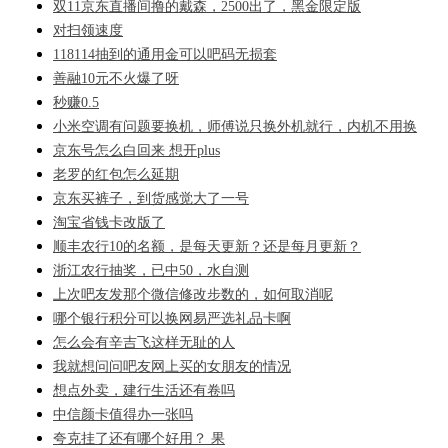
双11京东直播间撸的戴森，2500出了，黑金限定版
对扫领速度
118114抽到的通用金可以吧码无损套
善融10元不火爆了呀
秒赚0.5
小米空调有问题要换机，师傅说只换外机就行，内机不用换
京东号怎么白回来 想开plus
老罗的红包怎么延期
京东买裤子，到货感觉大了一号
淘宝省钱卡改版了
顺丰农行10的名额，是每天更新？还是每月更新？
浙江农行抽奖，已中50，水自测
上次吧友发那个微信修改步数的，如何取消呢
哪个银行积分可以换网易严选礼品卡啊
怎么会有辛吉飞这样无耻的人
我就想问问吧友网上买的女朋友的情况
想点外卖，建行生活还有卷吗
中信颜卡值得办一张吗
夸克挂了还有哪个好用？ 果