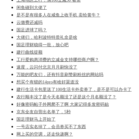
上海地区工行，满100立减50 看需
闲鱼碰到大佬了
是不是有很多人在咸鱼上收手机 卖给黄牛？
云缴费还减吗
国足进球了吗？
大佬们，哈利波特特质礼盒是啥
国足理财稳得一批，放心吧
建行曲线提额
工行爱购惠消费的立减金支持哪些商户啊？
速度，云闪付北京月月刷快没了
万能的吧友们，还有抖音刷赞刷粉丝的网站吗
想买个有锁的14pro有啥好渠道没
建行生活卡包里送了100生活卡外卖券了，是不是可以办卡了
农行顺丰没了是今天名额没了还是这个月名额没了？
好像密码帖子外网爬不了啊 大家记得多发密码贴
京东全友自营出名单了，5秒
国足理财马上开始了
一号店实名掉了，会员券买不了东西
网上买的空调，还走快递啊？