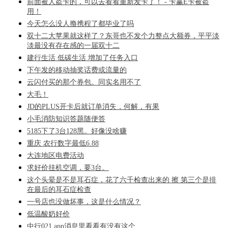
前面被人盗卡的，可以去看看重新发卡了！ - 卡赢E卡被盗
用！
今天怎么没人撸携程了都毕业了吗
双十二大苹果就这样了？东哥也不发个力整点大额券，平平淡
淡最没有存在感的一届双十二
建行生活 低碳生活 增加了任务入口
下午发的移动抽奖话费或流量的
云闪付买的那个券包。同实名用不了
大毛！
JD的PLUS开卡后就订单消失，何解，有果
小毛消防知识答题随便答
5185下了3台128黑。好像没啥赚
重庆 农行数字最低6.88
大连地区电费活动
求好价挂机空调，要3台。
这个头晕是不是耳石症，花了六千检查出来的 擦 第三个是排
在最后的耳石症检查
一号店也没做坏事，这是什么情况？
低温酸奶好价
中行021 app消息里看看有没有这个