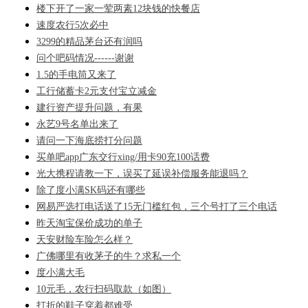
楼下开了一家一荤两素12块钱的快餐店
速度农行5次必中
3299的精品茅台还有润吗
问个吧码情况------谢谢
1.5的手电筒又来了
工行储蓄卡2元支付宝立减金
建行资产提升问题，有果
永艺9号名单出来了
请问一下海底捞打分问题
买单吧app广东交行xing/用卡90充100话费
光大携程请教一下，误买了延误补偿服务能退吗？
除了度小满SK码还有哪些
网易严选打电话送了15无门槛红包，三个号打了三个电话
昨天淘宝保价成功的单子
天安财险车险怎么样？
广佛哪里有收茅子的牛？求私一个
度小满大毛
10元毛，农行扫码取款（如图）
打折的鞋子穿着都难受