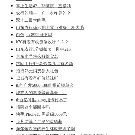
掌上生活42，78链接，直接领
农行的顺丰一户一次咋算的？
双十二最大的毛
山东农行xing/用卡零点准备，28大毛
白色pm 8999能下吗
k70有没有收货佬收呀？？？
山东农行1分钱抽奖，刚中2eK
京东小号怎么解除实名
求问工行9折高铁票几点有名额
招行78元消费券大礼包
1212有没有好价丝袜吖
tb的广发5000-188能提前锁单么
现在人的素质普遍真低。。
tb百亿补贴 xing/用卡付不了
招商这个能回本吗
快手iPhone15 黑蓝绿5069元
飞凡结算了广发的肯德基
海尔这次送的养生杯改规则了啊