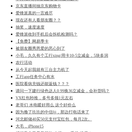
京东直播间抽京东购物卡
爱锋派真的一言难尽
现在还有人看朋友圈？？
抽奖，速度速度
爱锋派收到手机后会拆机检测吗？
【免费】网易季卡
被朋友圈秀恩爱的恶心到了
小毛，久久有个工行xing/用卡10-5立减金，5块多润
农行活动
从今天起我就有三台主力机了
工行app任务中心有水
医院看病充钱还能返钱？？？
请问一下建行绿色达人0.99换36立减金，会补货吗？
VX红包秒推，多号多领1元左右
老哥们 水电暖好用么 这个好价么
因为撸了玖玖的中信ljj，那边打电话来了
河北邮储40买50元支付宝红包，每月2次。
大毛，iPhone15