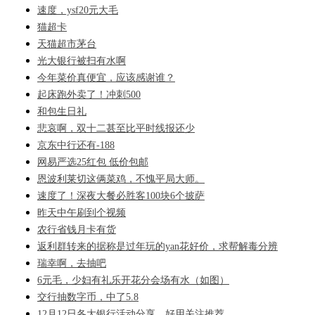
速度，ysf20元大毛
猫超卡
天猫超市茅台
光大银行被扫有水啊
今年菜价真便宜，应该感谢谁？
起床跑外卖了！冲刺500
和包生日礼
悲哀啊，双十二甚至比平时线报还少
京东中行还有-188
网易严选25红包 低价包邮
恩波利莱切这俩菜鸡，不愧平局大师。
速度了！深夜大餐必胜客100块6个披萨
昨天中午刷到个视频
农行省钱月卡有货
返利群转来的据称是过年玩的yan花好价，求帮解毒分辨
瑞幸啊，去抽吧
6元毛，少妇有礼乐开花分会场有水（如图）
交行抽数字币，中了5.8
12月12日各大银行活动分享，好用关注推荐