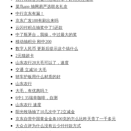
菜鸟app 抽网易严选联名礼盒
中行京东有漏！
京东广发188有刷出来吗
云闪付积点抽奖中了5还款
中了瓶茅台，我操，中过最大的奖
移动抽积分 刚中200
数字人民币 更新后提示这个搞什么
2元猫超卡
山东农行28大毛可以了，速度
交通 立减50 大毛
轿车护板用什么材质的好
山东农行
大毛，有优惠吗？
6中1 35瑞幸咖啡，自测
山东农行 速度
阳光牧场抽了10几次中了2立减金
京东自营中国黄金金条100克的怎么比昨天贵了一千多元
大众点评为什么没有云少付付款方式