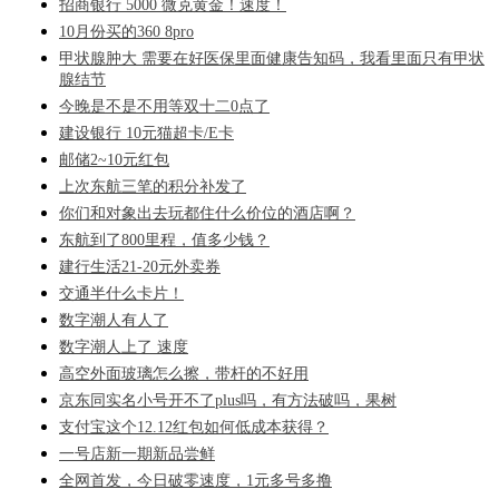
招商银行 5000 微克黄金！速度！
10月份买的360 8pro
甲状腺肿大 需要在好医保里面健康告知码，我看里面只有甲状
腺结节
今晚是不是不用等双十二0点了
建设银行 10元猫超卡/E卡
邮储2~10元红包
上次东航三笔的积分补发了
你们和对象出去玩都住什么价位的酒店啊？
东航到了800里程，值多少钱？
建行生活21-20元外卖券
交通半什么卡片！
数字潮人有人了
数字潮人上了 速度
高空外面玻璃怎么擦，带杆的不好用
京东同实名小号开不了plus吗，有方法破吗，果树
支付宝这个12.12红包如何低成本获得？
一号店新一期新品尝鲜
全网首发，今日破零速度，1元多号多撸