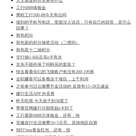
天天基金积分兑券买什么
工行6888体验金
携程工行500-88今天有出吗
接到的手机号电话，里面没人说话，只有自己的回音，是怎么
回事？
和包积分
和包新的积分抽奖活动（二维码）
和包双十二抽积分
交行抽1-666京东e卡有水
京东不能价保了吗刚买的套装？
快去看看你们的飞猪账户有没有200-199券
全职赚客可以多撸这个项目，上千利润
之前参与过云缴费升金活动的 反馈有15+28立减金
建行生活APP 外卖券
昨天吃席 今天就干到38度了
苹果官网建行分期奖励e卡到了
工行最新6888元体验金，还有，快
安徽农行生活缴费10+5元毛，其他地区自测
招行5mg黄金红包，还有，快