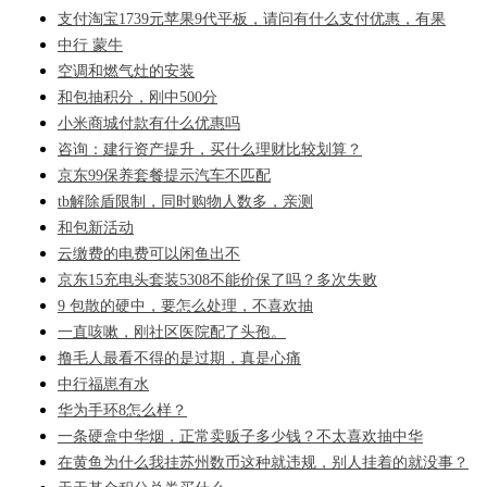
支付淘宝1739元苹果9代平板，请问有什么支付优惠，有果
中行 蒙牛
空调和燃气灶的安装
和包抽积分，刚中500分
小米商城付款有什么优惠吗
咨询：建行资产提升，买什么理财比较划算？
京东99保养套餐提示汽车不匹配
tb解除盾限制，同时购物人数多，亲测
和包新活动
云缴费的电费可以闲鱼出不
京东15充电头套装5308不能价保了吗？多次失败
9 包散的硬中，要怎么处理，不喜欢抽
一直咳嗽，刚社区医院配了头孢。
撸毛人最看不得的是过期，真是心痛
中行福崽有水
华为手环8怎么样？
一条硬盒中华烟，正常卖贩子多少钱？不太喜欢抽中华
在黄鱼为什么我挂苏州数币这种就违规，别人挂着的就没事？