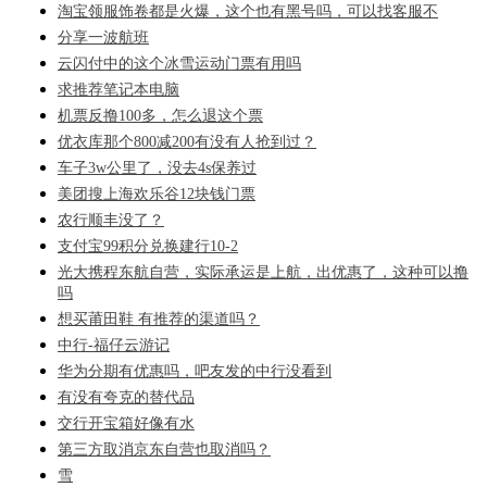
淘宝领服饰卷都是火爆，这个也有黑号吗，可以找客服不
分享一波航班
云闪付中的这个冰雪运动门票有用吗
求推荐笔记本电脑
机票反撸100多，怎么退这个票
优衣库那个800减200有没有人抢到过？
车子3w公里了，没去4s保养过
美团搜上海欢乐谷12块钱门票
农行顺丰没了？
支付宝99积分兑换建行10-2
光大携程东航自营，实际承运是上航，出优惠了，这种可以撸
吗
想买莆田鞋 有推荐的渠道吗？
中行-福仔云游记
华为分期有优惠吗，吧友发的中行没看到
有没有夸克的替代品
交行开宝箱好像有水
第三方取消京东自营也取消吗？
雪