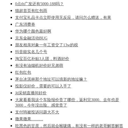
0点tb广发还有5000-188吗？
猫超首页有红包雨
支付宝礼品卡点立即使用无反应，请问怎么赠送，有果
广东消费券
华为哪个颜色最好啊
京东金融活动BUG
朋友相亲对象一年工资交了13w的税
抖音能实名几个号
淘宝百亿补贴3人团，料酒好价
有没有油烟机好价好兄弟萌
红包红包
茅台冰淇林那个地址可以填新的地址嘛？
投影仪好价，需要的可以入手了
Jd采销直播间好价
大家看看我这个车险报价贵了哪些，返利完3000。去年也是
3000，今年没出险。感觉贵了
支付鸨被投诉问题大不大
撒果撒果………
吃黑色的甘蔗，然后就会喉咙痛，有没有一样的老哥解答解答