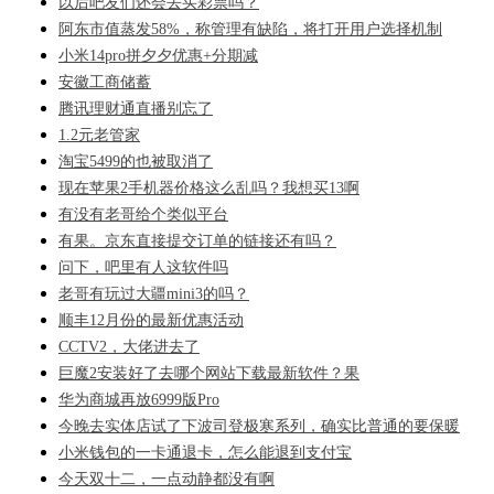
以后吧友们还会去买彩票吗？
阿东市值蒸发58%，称管理有缺陷，将打开用户选择机制
小米14pro拼夕夕优惠+分期减
安徽工商储蓄
腾讯理财通直播别忘了
1.2元老管家
淘宝5499的也被取消了
现在苹果2手机器价格这么乱吗？我想买13啊
有没有老哥给个类似平台
有果。京东直接提交订单的链接还有吗？
问下，吧里有人这软件吗
老哥有玩过大疆mini3的吗？
顺丰12月份的最新优惠活动
CCTV2，大佬进去了
巨魔2安装好了去哪个网站下载最新软件？果
华为商城再放6999版Pro
今晚去实体店试了下波司登极寒系列，确实比普通的要保暖
小米钱包的一卡通退卡，怎么能退到支付宝
今天双十二，一点动静都没有啊