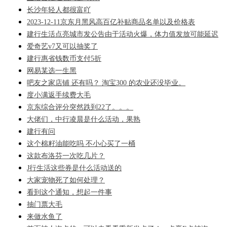
长沙年轻人都很富吖
2023-12-11京东月黑风高百亿补贴商品名单以及价格表
建行生活点亮城市发公告由于活动火爆，体力值发放可能延迟
爱奇艺v7又可以抽奖了
建行惠省钱数币支付5折
网易某选一生黑
吧友之家店铺 还有吗？ 淘宝300 的农业还没毕业。
度小满返手续费大毛
京东综合评分突然跌到22了。。。
大佬们，中行凌晨是什么活动，果熟
建行有问
这个棉籽油能吃吗 不小心买了一桶
这款布洛芬一次吃几片？
J行生活这些券是什么活动送的
大家宠物死了如何处理？
看到这个通知，想起一件事
抽门票大毛
来做水鱼了