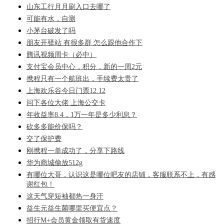
山东工行月月刷入口去哪了
可能有水，自测
小茅台破发了吗
朋友开驿站 有很多群 怎么跟他合作下
腾讯视频周卡（必中）
支付宝会员中心，积分，新的一周2元
携程只有一个航班出，手续费太贵了
上海欢乐谷今日门票12.12
问下各位大佬 上海公交卡
年收益率8.4，1万一年是多少利息？
砍多多能价保吗？
交了保护费
刚携程一单成功了，分享下路线
华为商城偷放512g
有哪位大哥，认识这是哪位吧友的店铺，客服联系不上，有感
谢红包！
这天气穿短袖都热一身汗
益生元益生菌哪里买便宜点？
招行M+会员黄金领取有货速度