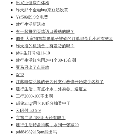
出兴业健康白体检
昨天那个金融bug京豆还没黄
Ysf50减9.9交电费
建行生活新活动
有一起拼团买炫迈口香糖的吗？
调查 大家狗东苹果单子被砍的订单都是几小时有效期
昨天撸的机顶盒，有发货的吗？
jd学生好号领11-10
建行生活红包雨3中1个30-15自测
亚马逊出了点事故
双12
江苏电信兑换的云闪付支付券也开始减少名额了
建行生活，有点小水，外卖券。速度去
工行2000-100不出啊
邮储xing/用卡10积分抽奖中了
云闪付 50-9.9
京东广发-188明天还有吗？
建行生活转盘抽奖，水到一张减20
pdd8498的15pm能出吗