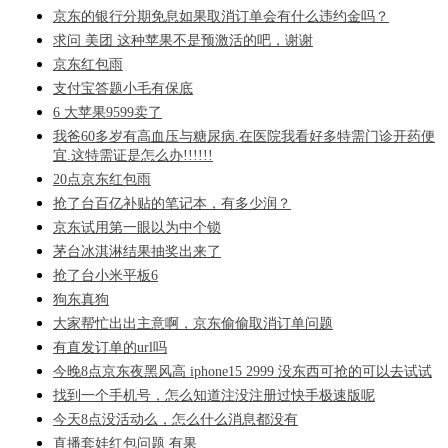
京东的银行分期免息如果取消订单会有什么违约金吗？
求问 美团 这种苹果不是预激活的吧，谢谢
京东红包雨
支付宝答题小毛有保底
6 大苹果9599卖了
我爸60多岁有高血压与糖尿病.在医院我看好多特需门诊开药便
宜.这特需证是怎么办!!!!!!
20点京东红包雨
抢了台百亿补贴的笔记本，有多少润？
京东试用第一眼以为中个锁
茅台冰淇淋结果抽奖出来了
抢了台小米平板6
狗东真狗
大家帮忙出出主意啊，京东偷偷取消订单问题
有直发订单的url吗
今晚8点京东夜黑风高 iphone15 2999 没东西可抢的可以去试试
找到一个手机号，怎么知道注没注册过快手极速版呢
今天8点没活动么，怎么什么消息都没有
直播套娃红包问题 有果