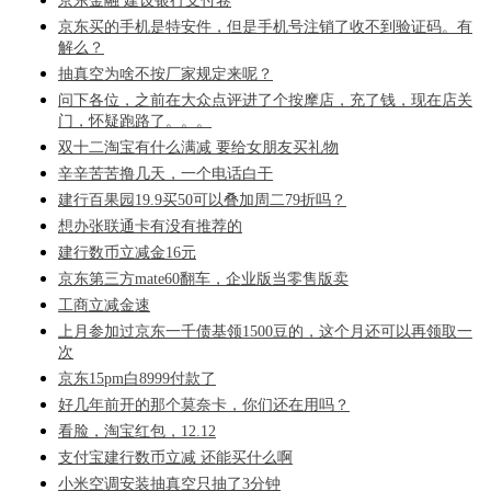
京东金融 建设银行支付卷
京东买的手机是特安件，但是手机号注销了收不到验证码。有
解么？
抽真空为啥不按厂家规定来呢？
问下各位，之前在大众点评进了个按摩店，充了钱，现在店关
门，怀疑跑路了。。。
双十二淘宝有什么满减 要给女朋友买礼物
辛辛苦苦撸几天，一个电话白干
建行百果园19.9买50可以叠加周二79折吗？
想办张联通卡有没有推荐的
建行数币立减金16元
京东第三方mate60翻车，企业版当零售版卖
工商立减金速
上月参加过京东一千债基领1500豆的，这个月还可以再领取一
次
京东15pm白8999付款了
好几年前开的那个莫奈卡，你们还在用吗？
看脸，淘宝红包，12.12
支付宝建行数币立减 还能买什么啊
小米空调安装抽真空只抽了3分钟