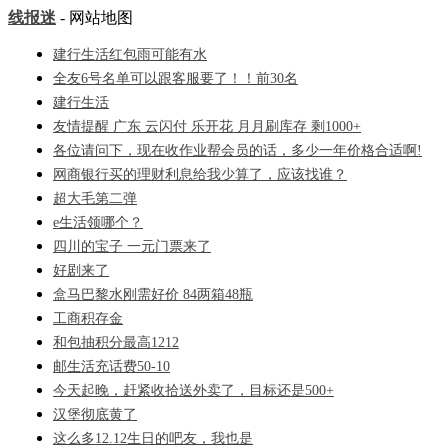
线报迷
- 网站地图
建行生活红包雨可能有水
全友6号名单可以跟客服要了！！前30名
建行生活
友情提醒 广东 云闪付 乐开花 月月刷库存 剩1000+
各位请问下，现在收作业帮会员的话，多少一年价格合适啊!
网商银行买的理财利息给我少算了，应该找谁？
超大毛第二弹
e生活领哪个？
四川的宝子 一元门票来了
好剧来了
盒马巴黎水刚需好价 84两箱48瓶
工商积存金
和包抽积分最高1212
邮生活充话费50-10
今天起晚，赶紧收拾送外卖了，目标还是500+
汉堡彻底黄了
这么多12.12生日的吧友，我也是