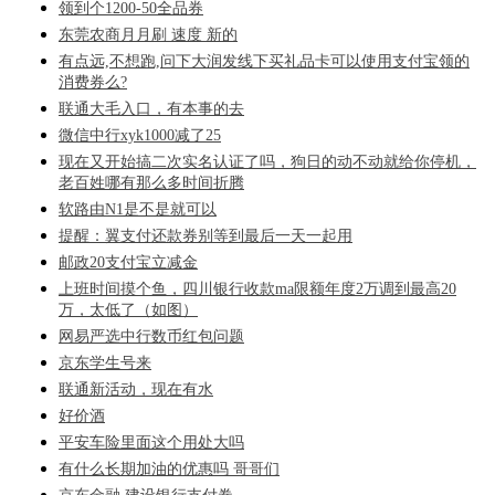
领到个1200-50全品券
东莞农商月月刷 速度 新的
有点远,不想跑,问下大润发线下买礼品卡可以使用支付宝领的
消费券么?
联通大毛入口，有本事的去
微信中行xyk1000减了25
现在又开始搞二次实名认证了吗，狗日的动不动就给你停机，
老百姓哪有那么多时间折腾
软路由N1是不是就可以
提醒：翼支付还款券别等到最后一天一起用
邮政20支付宝立减金
上班时间摸个鱼，四川银行收款ma限额年度2万调到最高20
万，太低了（如图）
网易严选中行数币红包问题
京东学生号来
联通新活动，现在有水
好价酒
平安车险里面这个用处大吗
有什么长期加油的优惠吗 哥哥们