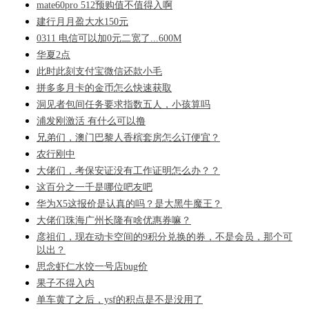
mate60pro 512预购值不值得入啊
建行月月盈大水150元
0311 电信可以加0元二宽了...600M
华夏2点
此时此刻支付宝微信还款小毛
拼多多月卡的金币怎么快速获取
洞见者包间任务要求指数五人，小孩算吗
浦发刚激活 有什么可以撸
兄弟们，澳门巴黎人香槟套房怎么订便宜？
农行刚中
大佬们，考保安证没有工作证明怎么办？？
这百分之一千是哪位吧友吧
华为X5这报价是认真的吗？是大黑牛魔王？
大佬们珠海广州长隆有啥优惠券嘛？
彦祖们，现在动卡空间的9积分兑换的券，不是会员，那个可
以出？
思念虾仁水饺一号店bug价
果子不得入内
单车黄了之后，ysf的积点是不是没用了