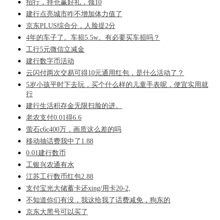
招行，持仓赢好礼，领10
建行点亮城市咋不增加体力值了
京东PLUS综合分，人脸提2分
4年的车子了。车损5.5w。有必要买车损吗？
工行5元微信立减金
建行数字币活动
云闪付两次交易可得10元通用红包，是什么活动了？
5岁小孩平时下去玩，买个什么样的儿童手表呢，便宜实用就
行
建行生活积存金无限扫脸的进。
老农支付0.01得6.6
萤石c6c400万，画质这么差的吗
移动抽话费我中了1.88
0.01建行数币
工银兴农通有水
江苏工行数币红包2.88
支付宝光大储蓄卡还xing/用卡20-2,
不知道你们有没，我这给我了话费减免，狗东的
京东大黑号可以买了