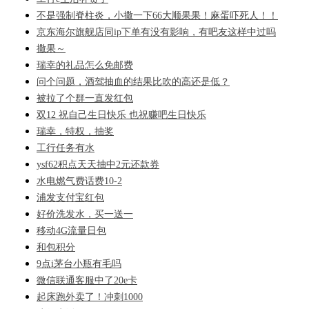
不是强制脊柱炎，小撒一下66大顺果果！麻蛋吓死人！！
京东海尔旗舰店同ip下单有没有影响，有吧友这样中过吗
撒果～
瑞幸的礼品怎么免邮费
问个问题，酒驾抽血的结果比吹的高还是低？
被拉了个群一直发红包
双12 祝自己生日快乐 也祝赚吧生日快乐
瑞幸，特权，抽奖
工行任务有水
ysf62积点天天抽中2元还款券
水电燃气费话费10-2
浦发支付宝红包
好价洗发水，买一送一
移动4G流量日包
和包积分
9点i茅台小瓶有毛吗
微信联通客服中了20e卡
起床跑外卖了！冲刺1000