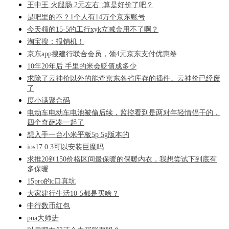
王中王 火腿肠 2元左右 ;算是好价了吧？
是吧里的不？1个人有14万个京东账号
今天领的15-5的工行xyk立减金用不了啊？
淘宝搜：报销机！
京东app搜建行联合会员，领4元京东支付优惠卷
10年20年后 手里的米会贬值成多少
求除了云神价以外的能查京东各省库存的插件。云神价已经废
了
度小满聚合码
电动车电动车电池被偷后续，监控看到是两对年轻情侣干的，
四个奇葩凑一起了
想入手一台小米平板5p 5g版本的
ios17.0.3可以安装巨魔吗
求推20到150价格区间最保暖的保暖内衣，我想尝试下到底有
多保暖
15pro的c口真坑
大家建行生活10-5都是买啥？
中行数币红包
pua大师进