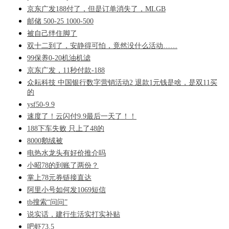
京东广发188付了，但是订单消失了，MLGB
邮储 500-25 1000-500
被自己绊住脚了
双十二到了，安静得可怕，竟然没什么活动……
99保养0-20机油机滤
京东广发，11秒付款-188
众耘科技 中国银行数字营销活动2 退款1元钱是啥，是双11买
的
ysf50-9.9
速度了！云闪付9.9最后一天了！！
188下车失败 只上了48的
8000鹅绒被
电热水龙头有好价推介吗
小昭78的到账了两份？
掌上78元券链接直达
阿里小号如何发1069短信
tb搜索“问问”
说实话，建行生活实打实补贴
吧虾73.5