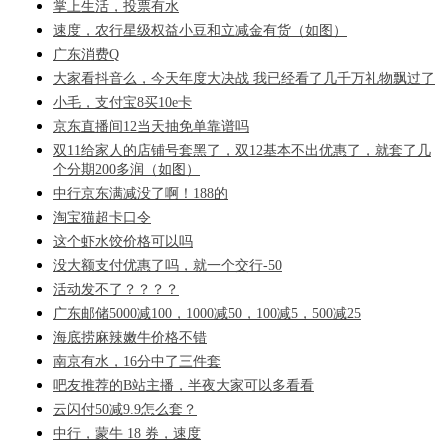
掌上生活，投票有水
速度，农行星级权益小豆和立减金有货（如图）
广东消费Q
大家看抖音么，今天年度大决战 我已经看了几千万礼物飘过了
小毛，支付宝8买10e卡
京东直播间12当天抽免单靠谱吗
双11给家人的店铺号套黑了，双12基本不出优惠了，就套了几
个分期200多润（如图）
中行京东满减没了啊！188的
淘宝猫超卡口令
这个虾水饺价格可以吗
没大额支付优惠了吗，就一个交行-50
活动发不了？？？？
广东邮储5000减100，1000减50，100减5，500减25
海底捞麻辣嫩牛价格不错
南京有水，16分中了三件套
吧友推荐的B站主播，半夜大家可以多看看
云闪付50减9.9怎么套？
中行，蒙牛 18 券，速度