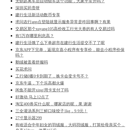
无钥匙离车后自动锁车这个功能，大家平常开吗？
深圳买药贵呀
建行生活新活动数币专享
求问农行app点登陆就显示服务异常是咋回事啊？有果
交易区那个xuyang105高价收工行光大券的有人交易过吗
有5万存哪里利息高？
建行生活饿了么下单超市在建行生活提交不了了呢
京东APP下完单，返现京喜小程序有专享价，能去小程序价保
吗？
鹅绒被盖着舒服吗
买花求问
工行储0蓄0卡到期了，换卡会变卡号不？
京东牛逼，下个乐高都火爆
闲鱼不能开xing/用卡支付了吗
好激动 马上12点了
淘宝400券买什么呢，哪家店的呢，果 谢谢
三全灌汤系列三鲜口味饺子1kg，9.9元！
27寸显示器299
有啥适合中年妇女的羽绒服，大码羽绒服，打算给母亲买个，