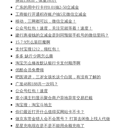
身高158cm，体重165斤
广东的用中行卡付0.01抽2-50立减金
工商银行开通积存账户抽5元微信立减金
移动，三网都可以，微信立减金！
公众号红包！速度，关注完就等着！速度！
建行惠省钱的立减金是到同预留手机号的微信里吗？
15.7.9怎么装巨魔啊
支付宝搜1212，领红包！
多多 缺斤少两怎么撕
淘宝怎么修改默认银行卡支付顺序啊
优酷会员免费领
吧医请进，三岁女孩长这个白斑，有没有了解的
广发48和188共一次吗？
公众号红包！速度
度小满主扫显示聚合商户异地异常交易拦截
淘宝搜：淘宝斗地主
你们最近打开什么值得买网站卡不卡？
做京东赏金猎人会不会黑号？ 打算去闲鱼上找人代做
星星充电现在是不是不能用余额充电了