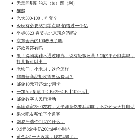
无意间刷到的东（fu）西（利）
猫超
光大500-100，咋套？
今晚有必要熬到零点吗 怕错过一个亿
坐标0523 春节去北京玩合适吗?
京东会员的100券没了吗
还款券还有吗
果！得物卖鞋不通过咋办，说有轻微泛黄！别的平台能卖吗，
打几折可以出！
老铁们，小米14，这价怎样
非自营商品拒收需要运费吗？
邮储10元可还xing/用卡
一加Ace竞速 12GB+256GB【1079元】
邮储数字人民币活动
车险别家2800左右，太平洋竟然要我4000，不办还天天打电话
果求吧友帮忙下个道客
网易严选你们买的什么，
9.9元8盒牛奶200ml半小时内
黄金481一天没卖，现在468了。