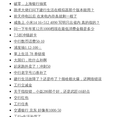
破零，上海银行抽奖
跪求大佬们问下建行生活在模拟器那个版本能用？
前天停电以后 在来电内存条就剩一根了
咸鱼上 小米14 16+512 4090 写明只出省内 真的假的？
问一下年年奖12月1000档现在最低消费金额是多少
7.5折冲猫超卡
中行数币话费50-10
浦发抽1.12-100：
掌上生活 78 券链接
大屌们，吃什么补啊
起床跑外卖了！冲刺50
中行老字号15券补了
建行生活故障了？还是咋了？领啥都火爆，还网络错误
工行立减金
关于指纹锁，小益280那个好，还是武匠j16好点
交行红包
工行任务
交通银行 京东 好像有1000-50
工行e生活补货了