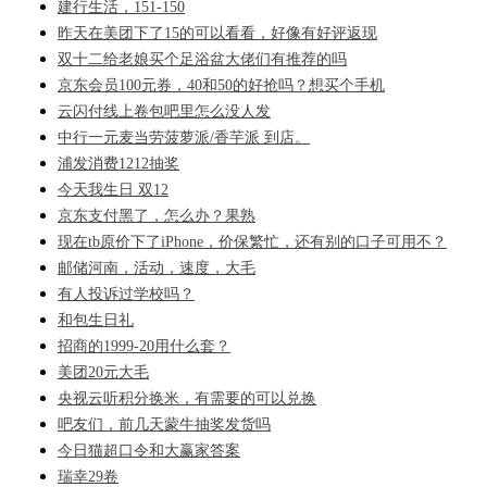
建行生活，151-150
昨天在美团下了15的可以看看，好像有好评返现
双十二给老娘买个足浴盆大佬们有推荐的吗
京东会员100元券，40和50的好抢吗？想买个手机
云闪付线上卷包吧里怎么没人发
中行一元麦当劳菠萝派/香芋派 到店。
浦发消费1212抽奖
今天我生日 双12
京东支付黑了，怎么办？果熟
现在tb原价下了iPhone，价保繁忙，还有别的口子可用不？
邮储河南，活动，速度，大毛
有人投诉过学校吗？
和包生日礼
招商的1999-20用什么套？
美团20元大毛
央视云听积分换米，有需要的可以兑换
吧友们，前几天蒙牛抽奖发货吗
今日猫超口令和大赢家答案
瑞幸29卷