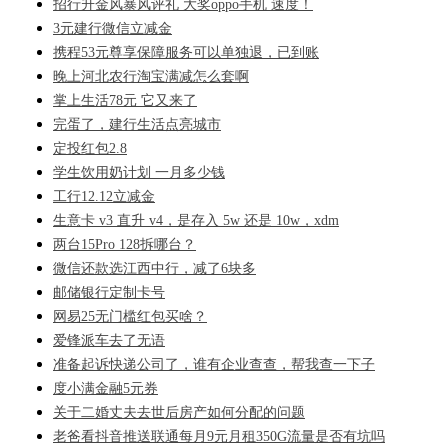
招行升金风暴风评礼 大奖oppo手机 速度！
3元建行微信立减金
携程53元尊享保障服务可以单独退，已到账
晚上河北农行淘宝满减怎么套啊
掌上生活78元 它又来了
完蛋了，建行生活点亮城市
定投红包2.8
学生饮用奶计划 一月多少钱
工行12.12立减金
生意卡 v3 直升 v4，是存入 5w 还是 10w，xdm
两台15Pro 128拆哪台？
微信还款选江西中行，减了6块多
邮储银行定制卡号
网易25无门槛红包买啥？
爱锋派车去了无语
准备起诉快递公司了，谁有企业查查，帮我查一下子
度小满金融5元券
关于二婚丈夫去世后房产如何分配的问题
老爸看抖音推送联通每月9元月租350G流量是否有坑吗