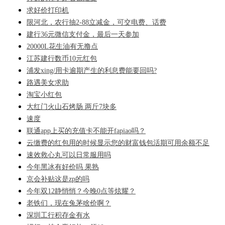
求好价打印机
限河北，农行抽2-88立减金，可交电费、话费
建行36元微信支付金，最后一天参加
20000L花生油有无撸点
江苏建行数币10元红包
浦发xing/用卡逾期产生的利息费能要回吗?
路遇美女求助
淘宝小红包
大红门火山石烤肠 两斤7块多
速度
联通app上买的充值卡不能开fapiao吗？
云缴费的红包用的时候显示您的财富钱包活期可用余额不足
速效救心丸可以日常服用吗
今年黑冰有好价吗 果熟
京会补贴这是zp的吗
今年双12静悄悄？今晚0点等炫耀？
老铁们，现在兔茅啥价啊？
深圳工行积存金有水